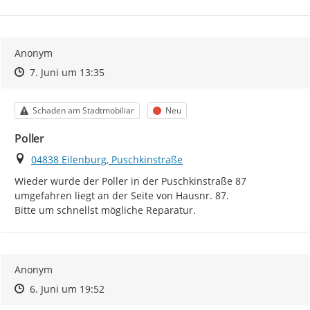
Anonym
Zeitpunkt des Erstellens
Zeitpunkt des Erstellens
Zur Äußerung
7. Juni um 13:35
Kategorie
Status
Schaden am Stadtmobiliar
Neu
Poller
Ort
04838 Eilenburg, Puschkinstraße
Wieder wurde der Poller in der Puschkinstraße 87 
umgefahren liegt an der Seite von Hausnr. 87.

Bitte um schnellst mögliche Reparatur.
Anonym
Zeitpunkt des Erstellens
Zeitpunkt des Erstellens
Zur Äußerung
6. Juni um 19:52