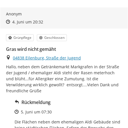
Anonym
Zeitpunkt des Erstellens
Zeitpunkt des Erstellens
Zur Äußerung
4. Juni um 20:32
Kategorie
Status
Grünpflege
Geschlossen
Gras wird nicht gemäht
Ort
04838 Eilenburg, Straße der Jugend
Hallo, neben dem Getränkemarkt Markgrafen in der Straße 
der Jugend / ehemaliger Aldi steht der Rasen meterhoch 
und blüht...für Allergiker eine Zumutung. Ist die 
Verwilderung wirklich gewollt?  entsorgt....Vielen Dank und 
freundliche Grüße
Rückmeldung
Zeitpunkt des Erstellens
5. Juni um 07:30
Die Flächen neben dem ehemaligen Aldi Gebäude sind 
keine städtischen Flächen. Sofern der Bewuchs den 