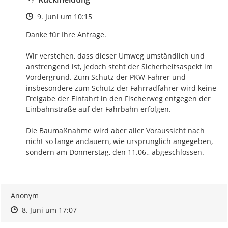
Zeitpunkt des Erstellens
9. Juni um 10:15
Danke für Ihre Anfrage.

Wir verstehen, dass dieser Umweg umständlich und 
anstrengend ist, jedoch steht der Sicherheitsaspekt im 
Vordergrund. Zum Schutz der PKW-Fahrer und 
insbesondere zum Schutz der Fahrradfahrer wird keine 
Freigabe der Einfahrt in den Fischerweg entgegen der 
Einbahnstraße auf der Fahrbahn erfolgen.

Die Baumaßnahme wird aber aller Voraussicht nach 
nicht so lange andauern, wie ursprünglich angegeben, 
sondern am Donnerstag, den 11.06., abgeschlossen.
Anonym
Zeitpunkt des Erstellens
Zeitpunkt des Erstellens
Zur Äußerung
8. Juni um 17:07