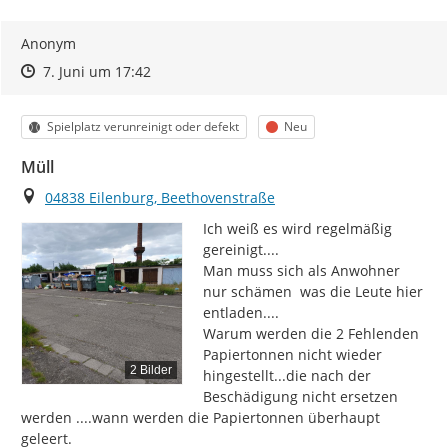
Anonym
Zeitpunkt des Erstellens
Zeitpunkt des Erstellens
Zur Äußerung
7. Juni um 17:42
Kategorie
Status
Spielplatz verunreinigt oder defekt
Neu
Müll
Ort
04838 Eilenburg, Beethovenstraße
Ich weiß es wird regelmäßig 
gereinigt....

Man muss sich als Anwohner 
nur schämen  was die Leute hier 
entladen....

Warum werden die 2 Fehlenden 
Papiertonnen nicht wieder 
2 Bilder
hingestellt...die nach der 
Beschädigung nicht ersetzen 
werden ....wann werden die Papiertonnen überhaupt 
geleert.