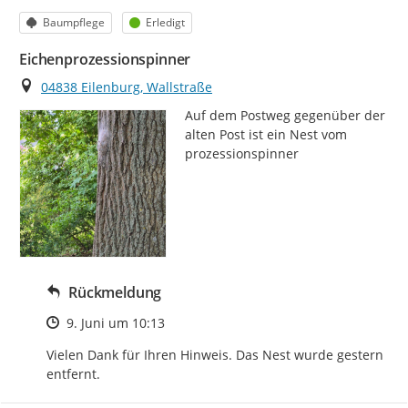
Kategorie
Status
Baumpflege
Erledigt
Eichenprozessionspinner
Ort
04838 Eilenburg, Wallstraße
Auf dem Postweg gegenüber der 
alten Post ist ein Nest vom 
prozessionspinner
Rückmeldung
Zeitpunkt des Erstellens
9. Juni um 10:13
Vielen Dank für Ihren Hinweis. Das Nest wurde gestern 
entfernt.