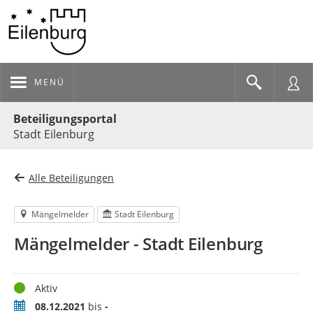
MENÜ
Portalnavigation
Beteiligungsportal
Stadt Eilenburg
Alle Beteiligungen
Mängelmelder
Stadt Eilenburg
Mängelmelder - Stadt Eilenburg
Status
Aktiv
Zeitraum
08.12.2021
bis
-