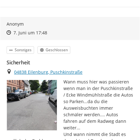
Anonym
Zeitpunkt des Erstellens
Zeitpunkt des Erstellens
Zur Äußerung
7. Juni um 17:48
Kategorie
Status
Sonstiges
Geschlossen
Sicherheit
Ort
04838 Eilenburg, Puschkinstraße
Wann muss hier was passieren 
wenn man in der Puschkinstraße 
/ Ecke Windmühlstraße die Autos 
so Parken...da du die 
Ausweisbuchten immer 
schmäler werden.... Autos 
fahren auf dem Radweg dann 
weiter...

Und wann nimmt die Stadt es 