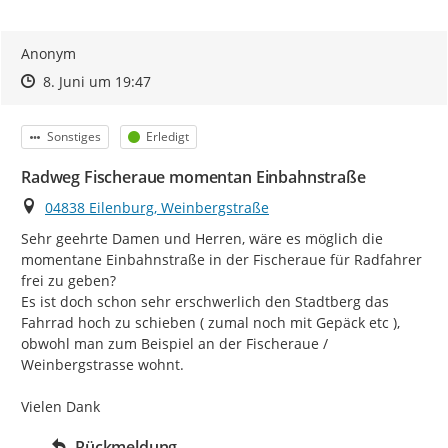
Anonym
Zeitpunkt des Erstellens
Zeitpunkt des Erstellens
Zur Äußerung
8. Juni um 19:47
Kategorie
Status
Sonstiges
Erledigt
Radweg Fischeraue momentan Einbahnstraße
Ort
04838 Eilenburg, Weinbergstraße
Sehr geehrte Damen und Herren, wäre es möglich die 
momentane Einbahnstraße in der Fischeraue für Radfahrer 
frei zu geben?

Es ist doch schon sehr erschwerlich den Stadtberg das 
Fahrrad hoch zu schieben ( zumal noch mit Gepäck etc ), 
obwohl man zum Beispiel an der Fischeraue / 
Weinbergstrasse wohnt.

Vielen Dank
Rückmeldung