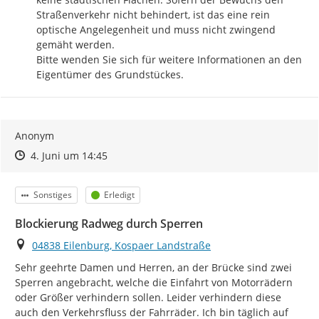
Straßenverkehr nicht behindert, ist das eine rein 
optische Angelegenheit und muss nicht zwingend 
gemäht werden.

Bitte wenden Sie sich für weitere Informationen an den 
Eigentümer des Grundstückes.
Anonym
Zeitpunkt des Erstellens
Zeitpunkt des Erstellens
Zur Äußerung
4. Juni um 14:45
Kategorie
Status
Sonstiges
Erledigt
Blockierung Radweg durch Sperren
Ort
04838 Eilenburg, Kospaer Landstraße
Sehr geehrte Damen und Herren, an der Brücke sind zwei 
Sperren angebracht, welche die Einfahrt von Motorrädern 
oder Größer verhindern sollen. Leider verhindern diese 
auch den Verkehrsfluss der Fahrräder. Ich bin täglich auf 