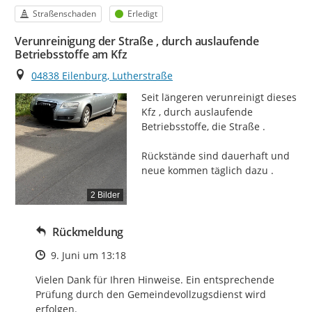
Kategorie
Status
Straßenschaden
Erledigt
Verunreinigung der Straße , durch auslaufende
Betriebsstoffe am Kfz
Ort
04838 Eilenburg, Lutherstraße
Seit längeren verunreinigt dieses 
Kfz , durch auslaufende 
Betriebsstoffe, die Straße .

Rückstände sind dauerhaft und 
neue kommen täglich dazu .
2 Bilder
Rückmeldung
Zeitpunkt des Erstellens
9. Juni um 13:18
Vielen Dank für Ihren Hinweise. Ein entsprechende 
Prüfung durch den Gemeindevollzugsdienst wird 
erfolgen.