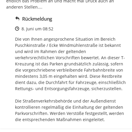
endlich das Problem an und macht mal Druck auch an 
anderen Stellen....
Rückmeldung
Zeitpunkt des Erstellens
8. Juni um 08:52
Die von Ihnen angesprochene Situation im Bereich 
Puschkinstraße / Ecke Windmühlenstraße ist bekannt 
und wird im Rahmen der geltenden 
verkehrsrechtlichen Vorschriften bewertet. An dieser T-
Kreuzung ist das Parken grundsätzlich zulässig, sofern 
die vorgeschriebene verbleibende Fahrbahnbreite von 
mindestens 3,05 m eingehalten wird. Diese Restbreite 
dient dazu, die Durchfahrt für Fahrzeuge, einschließlich 
Rettungs- und Entsorgungsfahrzeuge, sicherzustellen.

Die Straßenverkehrsbehörde und der Außendienst 
kontrollieren regelmäßig die Einhaltung der geltenden 
Parkvorschriften. Werden Verstöße festgestellt, werden 
die entsprechenden Maßnahmen eingeleitet.