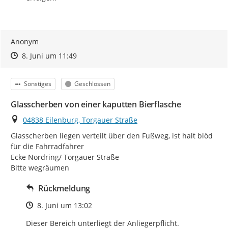
Anonym
Zeitpunkt des Erstellens
Zeitpunkt des Erstellens
Zur Äußerung
8. Juni um 11:49
Kategorie
Status
Sonstiges
Geschlossen
Glasscherben von einer kaputten Bierflasche
Ort
04838 Eilenburg, Torgauer Straße
Glasscherben liegen verteilt über den Fußweg, ist halt blöd 
für die Fahrradfahrer

Ecke Nordring/ Torgauer Straße

Bitte wegräumen
Rückmeldung
Zeitpunkt des Erstellens
8. Juni um 13:02
Dieser Bereich unterliegt der Anliegerpflicht.