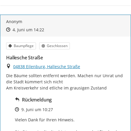
Anonym
Zeitpunkt des Erstellens
Zeitpunkt des Erstellens
Zur Äußerung
4. Juni um 14:22
Kategorie
Status
Baumpflege
Geschlossen
Hallesche Straße
Ort
04838 Eilenburg, Hallesche Straße
Die Bäume sollten entfernt werden. Machen nur Unrat und 
die Stadt kümmert sich nicht

Am Kreisverkehr sind etliche im grausigen Zustand
Rückmeldung
Zeitpunkt des Erstellens
9. Juni um 10:27
Vielen Dank für Ihren Hinweis.
