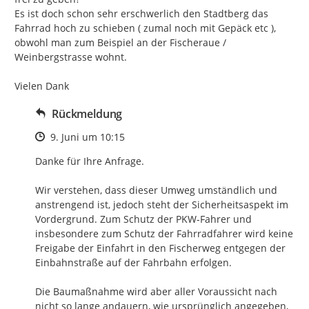
Es ist doch schon sehr erschwerlich den Stadtberg das 
Fahrrad hoch zu schieben ( zumal noch mit Gepäck etc ), 
obwohl man zum Beispiel an der Fischeraue / 
Weinbergstrasse wohnt.

Vielen Dank
Rückmeldung
Zeitpunkt des Erstellens
9. Juni um 10:15
Danke für Ihre Anfrage.

Wir verstehen, dass dieser Umweg umständlich und 
anstrengend ist, jedoch steht der Sicherheitsaspekt im 
Vordergrund. Zum Schutz der PKW-Fahrer und 
insbesondere zum Schutz der Fahrradfahrer wird keine 
Freigabe der Einfahrt in den Fischerweg entgegen der 
Einbahnstraße auf der Fahrbahn erfolgen.

Die Baumaßnahme wird aber aller Voraussicht nach 
nicht so lange andauern, wie ursprünglich angegeben, 