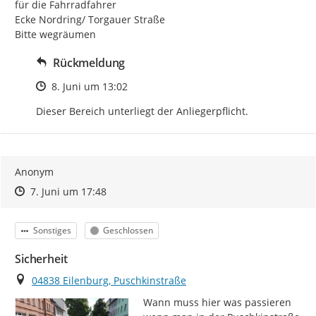
für die Fahrradfahrer

Ecke Nordring/ Torgauer Straße

Bitte wegräumen
Rückmeldung
Zeitpunkt des Erstellens
8. Juni um 13:02
Dieser Bereich unterliegt der Anliegerpflicht.
Anonym
Zeitpunkt des Erstellens
Zeitpunkt des Erstellens
Zur Äußerung
7. Juni um 17:48
Kategorie
Status
Sonstiges
Geschlossen
Sicherheit
Ort
04838 Eilenburg, Puschkinstraße
Wann muss hier was passieren 