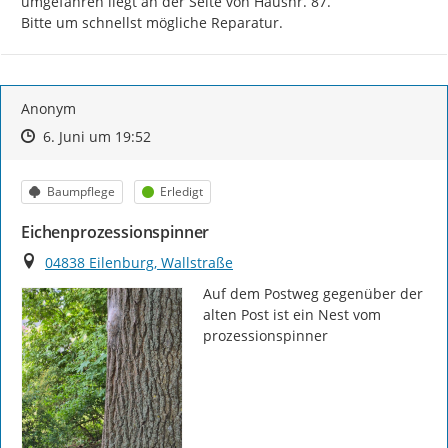
umgefahren liegt an der Seite von Hausnr. 87.

Bitte um schnellst mögliche Reparatur.
Anonym
Zeitpunkt des Erstellens
Zeitpunkt des Erstellens
Zur Äußerung
6. Juni um 19:52
Kategorie
Status
Baumpflege
Erledigt
Eichenprozessionspinner
Ort
04838 Eilenburg, Wallstraße
Auf dem Postweg gegenüber der 
alten Post ist ein Nest vom 
prozessionspinner