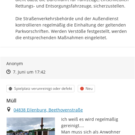
Rettungs- und Entsorgungsfahrzeuge, sicherzustellen.

Die Straßenverkehrsbehörde und der Außendienst 
kontrollieren regelmäßig die Einhaltung der geltenden 
Parkvorschriften. Werden Verstöße festgestellt, werden 
die entsprechenden Maßnahmen eingeleitet.
Anonym
Zeitpunkt des Erstellens
Zeitpunkt des Erstellens
Zur Äußerung
7. Juni um 17:42
Kategorie
Status
Spielplatz verunreinigt oder defekt
Neu
Müll
Ort
04838 Eilenburg, Beethovenstraße
Ich weiß es wird regelmäßig 
gereinigt....

Man muss sich als Anwohner 