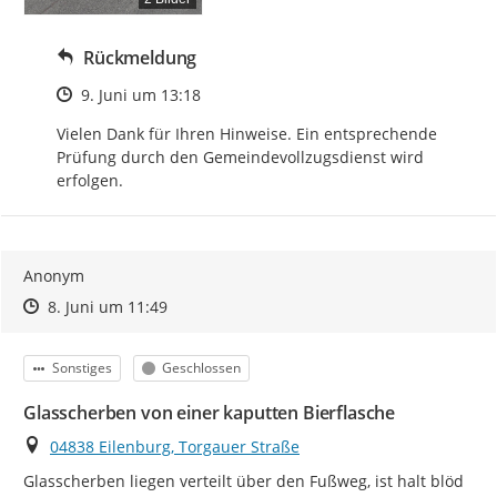
Rückmeldung
Zeitpunkt des Erstellens
9. Juni um 13:18
Vielen Dank für Ihren Hinweise. Ein entsprechende 
Prüfung durch den Gemeindevollzugsdienst wird 
erfolgen.
Anonym
Zeitpunkt des Erstellens
Zeitpunkt des Erstellens
Zur Äußerung
8. Juni um 11:49
Kategorie
Status
Sonstiges
Geschlossen
Glasscherben von einer kaputten Bierflasche
Ort
04838 Eilenburg, Torgauer Straße
Glasscherben liegen verteilt über den Fußweg, ist halt blöd 