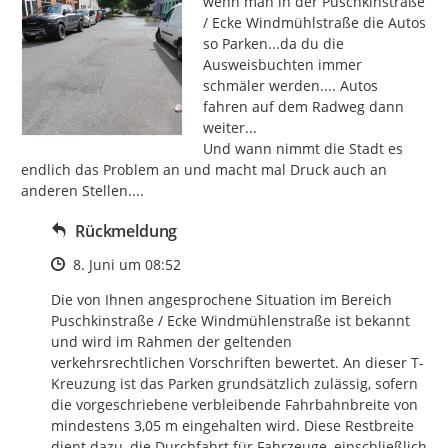
wenn man in der Puschkinstraße 
/ Ecke Windmühlstraße die Autos 
so Parken...da du die 
Ausweisbuchten immer 
schmäler werden.... Autos 
fahren auf dem Radweg dann 
weiter...

Und wann nimmt die Stadt es 
endlich das Problem an und macht mal Druck auch an 
anderen Stellen....
Rückmeldung
Zeitpunkt des Erstellens
8. Juni um 08:52
Die von Ihnen angesprochene Situation im Bereich 
Puschkinstraße / Ecke Windmühlenstraße ist bekannt 
und wird im Rahmen der geltenden 
verkehrsrechtlichen Vorschriften bewertet. An dieser T-
Kreuzung ist das Parken grundsätzlich zulässig, sofern 
die vorgeschriebene verbleibende Fahrbahnbreite von 
mindestens 3,05 m eingehalten wird. Diese Restbreite 
dient dazu, die Durchfahrt für Fahrzeuge, einschließlich 