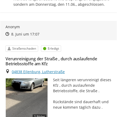
sondern am Donnerstag, den 11.06., abgeschlossen.
Anonym
Zeitpunkt des Erstellens
Zeitpunkt des Erstellens
Zur Äußerung
8. Juni um 17:07
Kategorie
Status
Straßenschaden
Erledigt
Verunreinigung der Straße , durch auslaufende
Betriebsstoffe am Kfz
Ort
04838 Eilenburg, Lutherstraße
Seit längeren verunreinigt dieses 
Kfz , durch auslaufende 
Betriebsstoffe, die Straße .

Rückstände sind dauerhaft und 
neue kommen täglich dazu .
2 Bilder