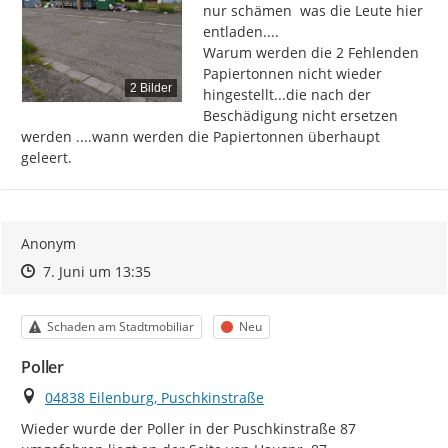
nur schämen  was die Leute hier 
entladen....

Warum werden die 2 Fehlenden 
Papiertonnen nicht wieder 
2 Bilder
hingestellt...die nach der 
Beschädigung nicht ersetzen 
werden ....wann werden die Papiertonnen überhaupt 
geleert.
Anonym
Zeitpunkt des Erstellens
Zeitpunkt des Erstellens
Zur Äußerung
7. Juni um 13:35
Kategorie
Status
Schaden am Stadtmobiliar
Neu
Poller
Ort
04838 Eilenburg, Puschkinstraße
Wieder wurde der Poller in der Puschkinstraße 87 