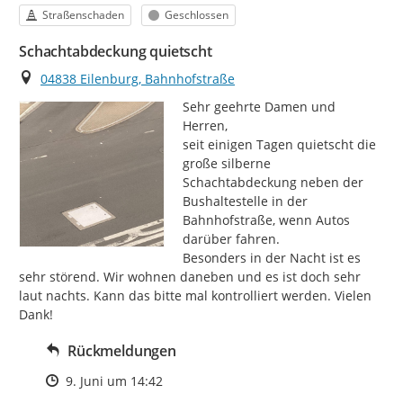
Kategorie
Status
Straßenschaden
Geschlossen
Schachtabdeckung quietscht
Ort
04838 Eilenburg, Bahnhofstraße
Sehr geehrte Damen und 
Herren,

seit einigen Tagen quietscht die 
große silberne 
Schachtabdeckung neben der 
Bushaltestelle in der 
Bahnhofstraße, wenn Autos 
darüber fahren.

Besonders in der Nacht ist es 
sehr störend. Wir wohnen daneben und es ist doch sehr 
laut nachts. Kann das bitte mal kontrolliert werden. Vielen 
Dank!
Rückmeldungen
Zeitpunkt des Erstellens
9. Juni um 14:42