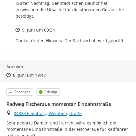
Kurzer Nachtrag. Der städtischen Bauhof hat 
inzwischen die Ursache für die störenden Geräusche 
beseitigt.
Zeitpunkt des Erstellens
9. Juni um 09:34
Danke für den Hinweis. Der Sachverhalt wird geprüft.
Anonym
Zeitpunkt des Erstellens
Zeitpunkt des Erstellens
Zur Äußerung
8. Juni um 19:47
Kategorie
Status
Sonstiges
Erledigt
Radweg Fischeraue momentan Einbahnstraße
Ort
04838 Eilenburg, Weinbergstraße
Sehr geehrte Damen und Herren, wäre es möglich die 
momentane Einbahnstraße in der Fischeraue für Radfahrer 
frei zu geben?
