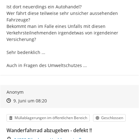
Ist dort neuerdings ein Autohandel?

Wer fährt diese teilweise sehr unsicher aussehenden 
Fahrzeuge?

Bekommt man im Falle eines Unfalls mit diesen 
Verkehrsteilnehmenden irgendetwas von irgendeiner 
Versicherung?

Sehr bedenklich ...

Auch in Fragen des Umweltschutzes ...
Anonym
Zeitpunkt des Erstellens
Zeitpunkt des Erstellens
Zur Äußerung
9. Juni um 08:20
Kategorie
Status
Müllablagerungen im öffentlichen Bereich
Geschlossen
Wanderfahrrad abzugeben - defekt !!