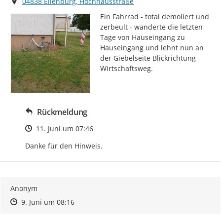
Ort
04838 Eilenburg, Hochhausstraße
Ein Fahrrad - total demoliert und 
zerbeult - wanderte die letzten 
Tage von Hauseingang zu 
Hauseingang und lehnt nun an 
der Giebelseite Blickrichtung 
Wirtschaftsweg.
Rückmeldung
Zeitpunkt des Erstellens
11. Juni um 07:46
Danke für den Hinweis.
Anonym
Zeitpunkt des Erstellens
Zeitpunkt des Erstellens
Zur Äußerung
9. Juni um 08:16