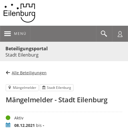
MENÜ
Portalnavigation
Beteiligungsportal
Stadt Eilenburg
Alle Beteiligungen
Mängelmelder
Stadt Eilenburg
Mängelmelder - Stadt Eilenburg
Status
Aktiv
Zeitraum
08.12.2021
bis
-