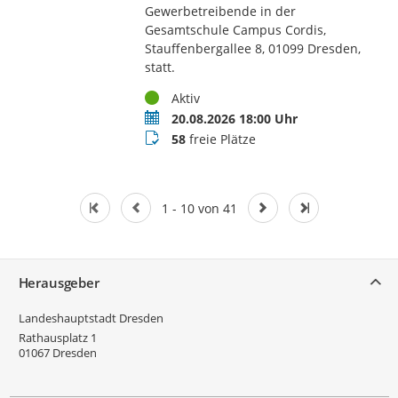
Gewerbetreibende in der
Gesamtschule Campus Cordis,
Stauffenbergallee 8, 01099 Dresden,
statt.
Status
Aktiv
Termin
20.08.2026 18:00 Uhr
Buchungsstatus
58
freie Plätze
1 - 10 von 41
Service
Herausgeber
Landeshauptstadt Dresden
Rathausplatz 1
01067
Dresden