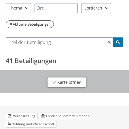
2 Einträge verfügbar. Benutzen Sie "Pfeiltaste oben" und "Pfeil
5 Einträge verfügbar. Benutzen Sie "P
Ort
Thema
Sortieren
12 Einträge verfügbar. Benutzen Sie "Pfeiltaste oben" und "Pfei
2 Einträge verfügbar. Be
Aktuelle Beteiligungen
Suche nach Beteiligung
41
Beteiligungen
Karte öffnen
Veranstaltung
Landeshauptstadt Dresden
Bildung und Wissenschaft