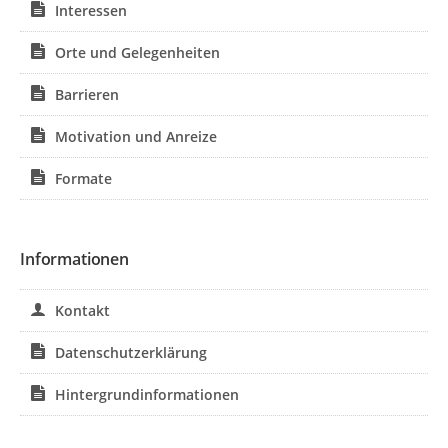
Zu folgenden Themen können Sie Beiträge mit Ideen und
Interessen
Anregungen einbringen sowie andere Beiträge
kommentieren und bewerten.
Orte und Gelegenheiten
Themen zur Diskussion
Barrieren
Bedeutung
Motivation und Anreize
Interessen
Formate
Orte und Gelegenheiten
Barrieren
Motivation und Anreize
Informationen
Formate
Kontakt
Datenschutzerklärung
Hintergrundinformationen