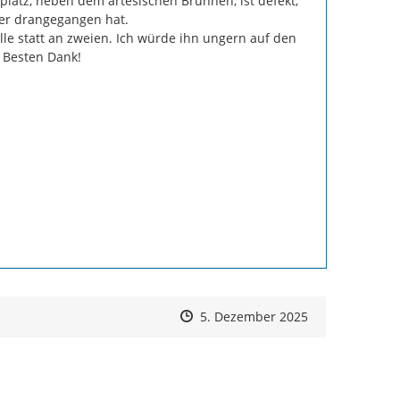
latz, neben dem artesischen Brunnen, ist defekt, 
er drangegangen hat.

e statt an zweien. Ich würde ihn ungern auf den 
 Besten Dank!
Zeitpunkt des Erstellens
Zeitpunkt des Erstellens
Zur Äußerung
5. Dezember 2025