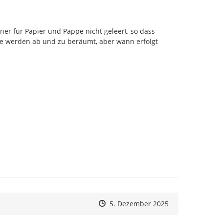
r für Papier und Pappe nicht geleert, so dass 
e werden ab und zu beräumt, aber wann erfolgt 
Zeitpunkt des Erstellens
Zeitpunkt des Erstellens
Zur Äußerung
5. Dezember 2025