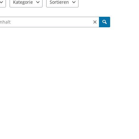
Kategorie
Sortieren
e verfügbar. Benutzen Sie "Pfeiltaste oben" und "Pfeiltaste unten"
9 Einträge verfügbar. Benutzen Sie "Pfeiltaste oben" und "Pfe
2 Einträge verfügbar. Benutzen Sie "Pfeiltas
ch Meldungen und Kommentaren