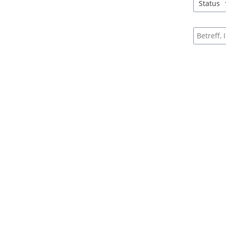
Status
4 Einträg
Suche na