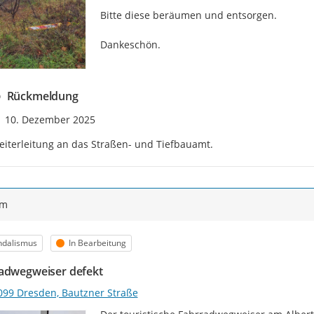
Bitte diese beräumen und entsorgen.

Dankeschön.
Rückmeldung
Zeitpunkt des Erstellens
10. Dezember 2025
iterleitung an das Straßen- und Tiefbauamt.
ym
egorie
Status
ndalismus
In Bearbeitung
adwegweiser defekt
099 Dresden, Bautzner Straße