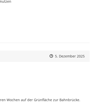
hmutzen
Zeitpunkt des Erstellens
Zeitpunkt des Erstellens
Zur Äußerung
5. Dezember 2025
eren Wochen auf der Grünfläche zur Bahnbrücke.
