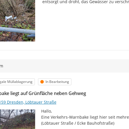
 entsorgt und droht, das Gewässer zu versc
ym
egorie
Status
egale Müllablagerung
In Bearbeitung
ake liegt auf Grünfläche neben Gehweg
159 Dresden, Löbtauer Straße
Hallo,

Eine Verkehrs-Warnbake liegt hier seit mehr
(Löbtauer Straße / Ecke Bauhofstraße)
