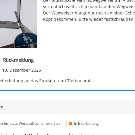
Der touristische Fahrradwegweiser am Albertp
vermutlich weil sich jemand an den Wegweis
Der Wegweiser hängt nur noch an einer Schell
Kopf bekommen. Bitte wieder festschrauben.
Rückmeldung
Zeitpunkt des Erstellens
10. Dezember 2025
iterleitung an das Straßen- und Tiefbauamt.
ym
egorie
Status
schmutzte Wertstoffcontainerplätze
In Bearbeitung