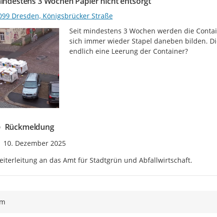
mindestens 3 Wochen Papier nicht entsorgt
099 Dresden, Königsbrücker Straße
Seit mindestens 3 Wochen werden die Containe
sich immer wieder Stapel daneben bilden. Di
endlich eine Leerung der Container?
Rückmeldung
Zeitpunkt des Erstellens
10. Dezember 2025
iterleitung an das Amt für Stadtgrün und Abfallwirtschaft.
ym