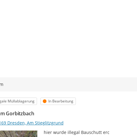
ym
egorie
Status
egale Müllablagerung
In Bearbeitung
am Gorbitzbach
169 Dresden, Am Stieglitzgrund
hier wurde illegal Bauschutt erc
