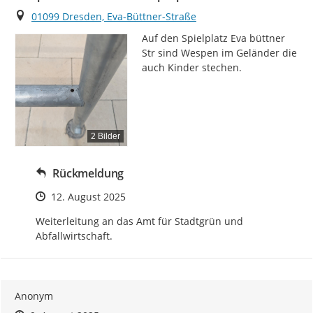
Ort
01099 Dresden, Eva-Büttner-Straße
Auf den Spielplatz Eva büttner 
Str sind Wespen im Geländer die 
auch Kinder stechen.
2 Bilder
Rückmeldung
Zeitpunkt des Erstellens
12. August 2025
Weiterleitung an das Amt für Stadtgrün und 
Abfallwirtschaft.
Anonym