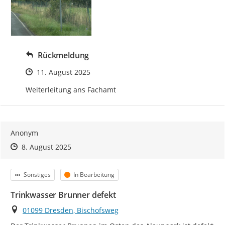
Rückmeldung
Zeitpunkt des Erstellens
11. August 2025
Weiterleitung ans Fachamt
Anonym
Zeitpunkt des Erstellens
Zeitpunkt des Erstellens
Zur Äußerung
8. August 2025
Kategorie
Status
Sonstiges
In Bearbeitung
Trinkwasser Brunner defekt
Ort
01099 Dresden, Bischofsweg