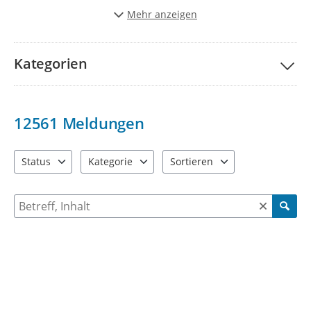
Stadt schöner und lebenwerter zu gestalten.
Mehr anzeigen
Vielen Dank für Ihre Unterstützung!
Kategorien
12561
Meldungen
Status
Kategorie
Sortieren
4 Einträge verfügbar. Benutzen Sie "Pfeiltaste oben" und "Pfeil
9 Einträge verfügbar. Benutzen Sie "Pfeiltaste ob
2 Einträge verfügbar. Benutzen 
Suche nach Meldungen und Kommentaren