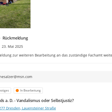
Rückmeldung
Zeitpunkt des Erstellens
23. Mai 2025
ldung zur weiteren Bearbeitung an das zuständige Fachamt weiter
tinesalzer@msn.com
egorie
Status
stiges
In Bearbeitung
ds a. D. - Vandalismus oder Selbstjustiz?
277 Dresden, Lauensteiner Straße