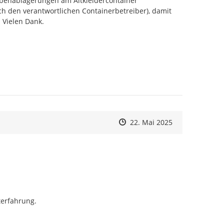
benablagerungen am Altkleidercontainer 
ch den verantwortlichen Containerbetreiber), damit 
 Vielen Dank.
Zeitpunkt des Erstellens
Zeitpunkt des Erstellens
Zur Äußerung
22. Mai 2025
terfahrung.