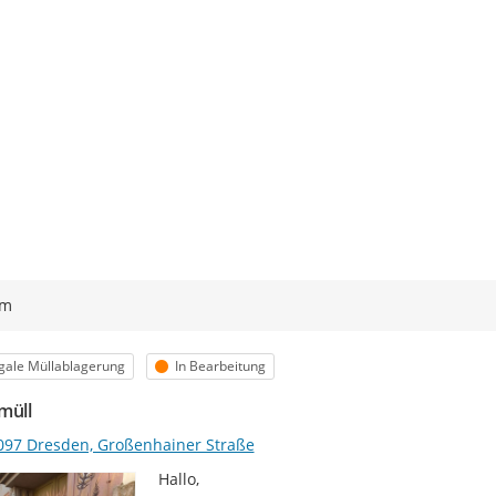
ym
egorie
Status
egale Müllablagerung
In Bearbeitung
müll
097 Dresden, Großenhainer Straße
Hallo,
