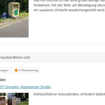
Hiermit möchte ich auf eine große Menge Ne
hinweisen, mit der Bitte um Beseitigung (dur
ein sauberes Ortsbild wiederhergestellt wird.
tinesalzer@msn.com
egorie
Status
stiges
In Bearbeitung
sion
277 Dresden, Postelwitzer Straße
Rollstuhlfahrer mitzudenken, erfordert Selbs