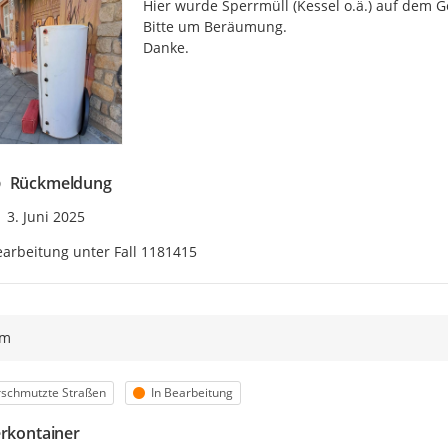
Hier wurde Sperrmüll (Kessel o.ä.) auf dem G
Bitte um Beräumung.

Danke.
Rückmeldung
Zeitpunkt des Erstellens
3. Juni 2025
arbeitung unter Fall 1181415
ym
egorie
Status
rschmutzte Straßen
In Bearbeitung
erkontainer