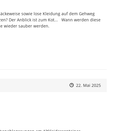
Säckeweise sowie lose Kleidung auf dem Gehweg 
en? Der Anblick ist zum Kot...   Wann werden diese 
ge wieder sauber werden.
Zeitpunkt des Erstellens
Zeitpunkt des Erstellens
Zur Äußerung
22. Mai 2025