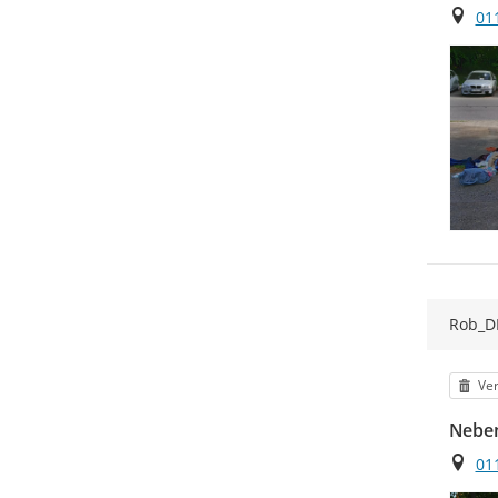
Ort
01
Rob_D
Kat
Ver
Nebe
Ort
01