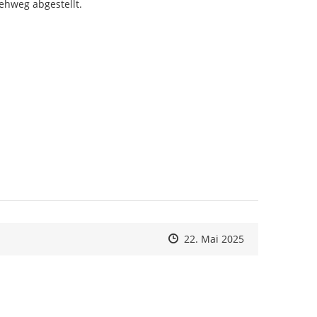
ehweg abgestellt.

Zeitpunkt des Erstellens
Zeitpunkt des Erstellens
Zur Äußerung
22. Mai 2025