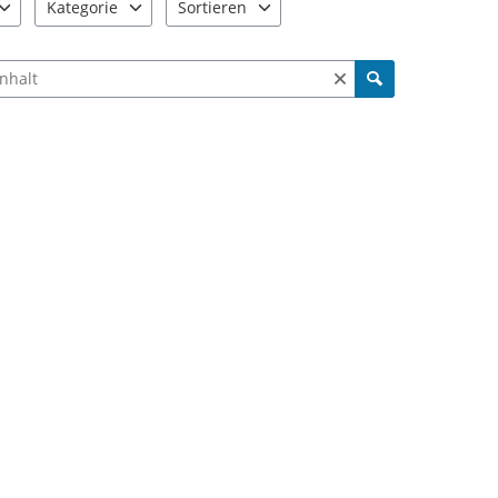
Kategorie
Sortieren
e verfügbar. Benutzen Sie "Pfeiltaste oben" und "Pfeiltaste unten"
9 Einträge verfügbar. Benutzen Sie "Pfeiltaste oben" und "Pfe
2 Einträge verfügbar. Benutzen Sie "Pfeiltas
ch Meldungen und Kommentaren