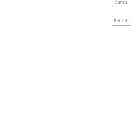
Status
4 Einträg
Suche na