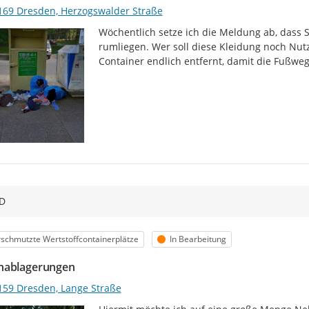
169 Dresden, Herzogswalder Straße
Wöchentlich setze ich die Meldung ab, dass 
rumliegen. Wer soll diese Kleidung noch Nutz
Container endlich entfernt, damit die Fußwe
D
egorie
Status
schmutzte Wertstoffcontainerplätze
In Bearbeitung
nablagerungen
159 Dresden, Lange Straße