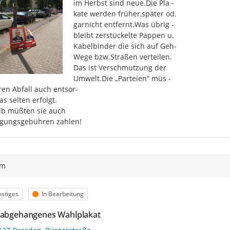
im Herbst sind neue.Die Pla -

kate werden früher,später od.

garnicht entfernt.Was übrig -

bleibt zerstückelte Pappen u.

Kabelbinder die sich auf Geh-

Wege bzw.Straßen verteilen.

Das ist Verschmutzung der

Umwelt.Die „Parteien“ müs -

ren Abfall auch entsor-

s selten erfolgt.

b müßten sie auch

rgungsgebühren zahlen!
ym
egorie
Status
stiges
In Bearbeitung
 abgehangenes Wahlplakat