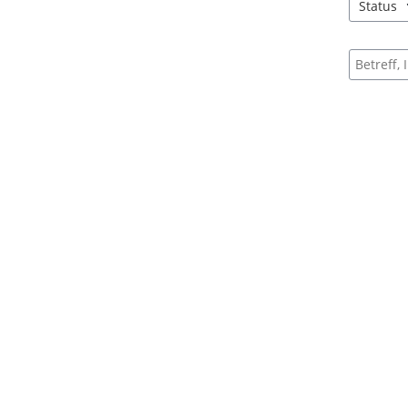
Status
4 Einträg
Suche na