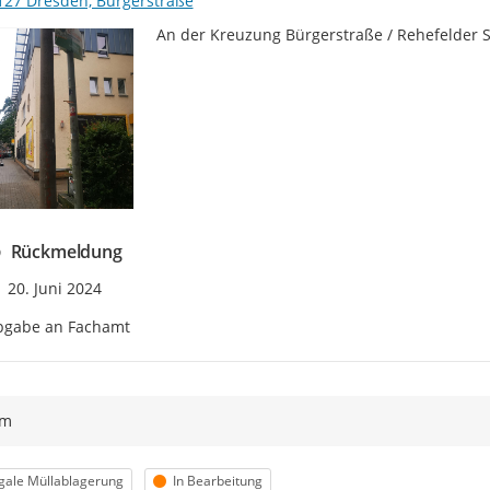
127 Dresden, Bürgerstraße
An der Kreuzung Bürgerstraße / Rehefelder S
Rückmeldung
Zeitpunkt des Erstellens
20. Juni 2024
bgabe an Fachamt
ym
egorie
Status
egale Müllablagerung
In Bearbeitung