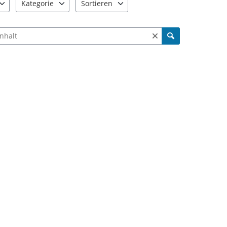
Kategorie
Sortieren
e verfügbar. Benutzen Sie "Pfeiltaste oben" und "Pfeiltaste unten"
9 Einträge verfügbar. Benutzen Sie "Pfeiltaste oben" und "Pfe
2 Einträge verfügbar. Benutzen Sie "Pfeiltas
ch Meldungen und Kommentaren