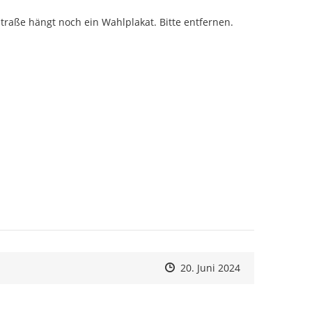
traße hängt noch ein Wahlplakat. Bitte entfernen.
Zeitpunkt des Erstellens
Zeitpunkt des Erstellens
Zur Äußerung
20. Juni 2024