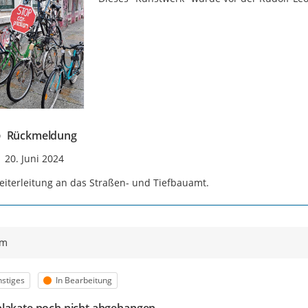
Rückmeldung
Zeitpunkt des Erstellens
20. Juni 2024
iterleitung an das Straßen- und Tiefbauamt.
ym
egorie
Status
stiges
In Bearbeitung
lakate noch nicht abgehangen