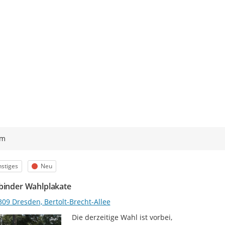
ym
egorie
Status
stiges
Neu
binder Wahlplakate
309 Dresden, Bertolt-Brecht-Allee
Die derzeitige Wahl ist vorbei,
