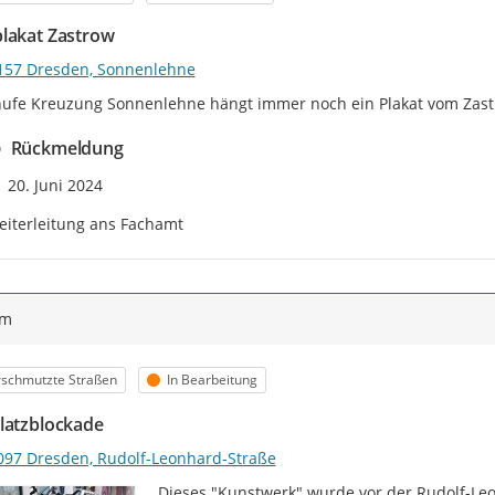
lakat Zastrow
157 Dresden, Sonnenlehne
ufe Kreuzung Sonnenlehne hängt immer noch ein Plakat vom Zastr
Rückmeldung
Zeitpunkt des Erstellens
20. Juni 2024
iterleitung ans Fachamt
ym
egorie
Status
rschmutzte Straßen
In Bearbeitung
latzblockade
097 Dresden, Rudolf-Leonhard-Straße
Dieses "Kunstwerk" wurde vor der Rudolf-Leon