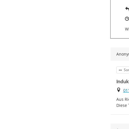
We
Anon
Kat
Son
Induk
Ort
01
Aus Ri
Diese 