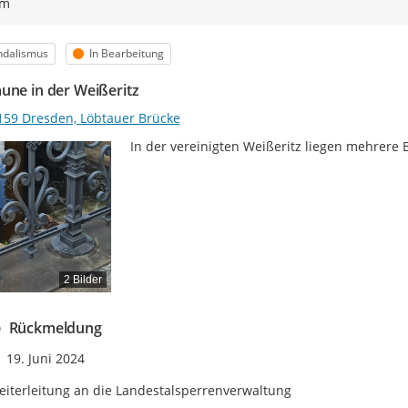
ym
egorie
Status
ndalismus
In Bearbeitung
une in der Weißeritz
159 Dresden, Löbtauer Brücke
In der vereinigten Weißeritz liegen mehrere 
2 Bilder
Rückmeldung
Zeitpunkt des Erstellens
19. Juni 2024
iterleitung an die Landestalsperrenverwaltung