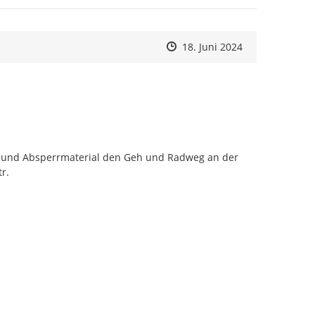
Zeitpunkt des Erstellens
Zeitpunkt des Erstellens
Zur Äußerung
18. Juni 2024
und Absperrmaterial den Geh und Radweg an der 
r.