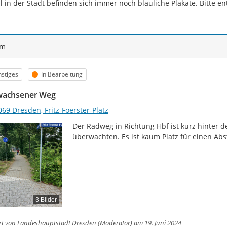
l in der Stadt befinden sich immer noch bläuliche Plakate. Bitte 
ym
egorie
Status
stiges
In Bearbeitung
wachsener Weg
69 Dresden, Fritz-Foerster-Platz
Der Radweg in Richtung Hbf ist kurz hinter de
überwachten. Es ist kaum Platz für einen Abs
3 Bilder
rt von
Landeshauptstadt Dresden (Moderator)
am 19. Juni 2024