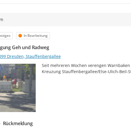
ym
egorie
Status
stiges
In Bearbeitung
gung Geh und Radweg
099 Dresden, Stauffenbergallee
Seit mehreren Wochen verengen Warnbaken 
Kreuzung Stauffenbergallee/Else-Ulich-Beil-St
Rückmeldung