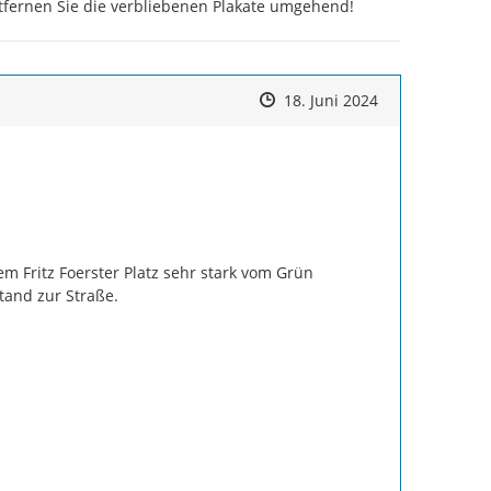
entfernen Sie die verbliebenen Plakate umgehend!
Zeitpunkt des Erstellens
Zeitpunkt des Erstellens
Zur Äußerung
18. Juni 2024
m Fritz Foerster Platz sehr stark vom Grün 
tand zur Straße.