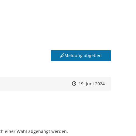
Meldung abgeben
Zeitpunkt des Erstellens
Zeitpunkt des Erstellens
Zur Äußerung
19. Juni 2024
h einer Wahl abgehängt werden.
