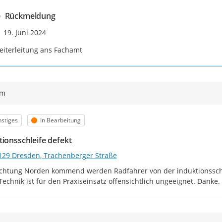
Rückmeldung
Zeitpunkt des Erstellens
19. Juni 2024
iterleitung ans Fachamt
ym
egorie
Status
stiges
In Bearbeitung
tionsschleife defekt
129 Dresden, Trachenberger Straße
chtung Norden kommend werden Radfahrer von der induktionsschlei
Technik ist für den Praxiseinsatz offensichtlich ungeeignet. Danke.