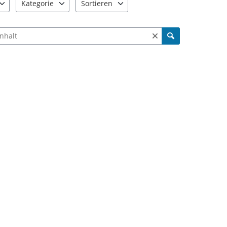
Kategorie
Sortieren
e verfügbar. Benutzen Sie "Pfeiltaste oben" und "Pfeiltaste unten"
9 Einträge verfügbar. Benutzen Sie "Pfeiltaste oben" und "Pfe
2 Einträge verfügbar. Benutzen Sie "Pfeiltas
ch Meldungen und Kommentaren