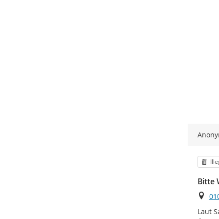
Anon
Kat
Ill
Bitte
Ort
01
Laut S