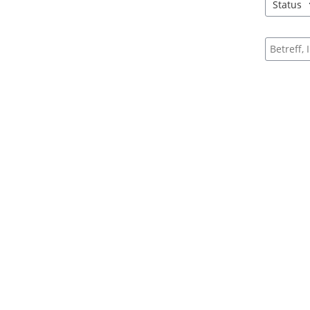
Status
4 Einträg
Suche na