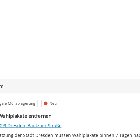
ym
egorie
Status
egale Müllablagerung
Neu
 Wahlplakate entfernen
099 Dresden, Bautzner Straße
atzung der Stadt Dresden müssen Wahlplakate binnen 7 Tagen nac