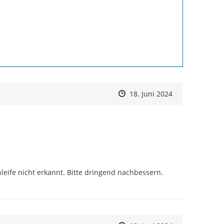
Zeitpunkt des Erstellens
Zeitpunkt des Erstellens
Zur Äußerung
18. Juni 2024
fe nicht erkannt. Bitte dringend nachbessern. 