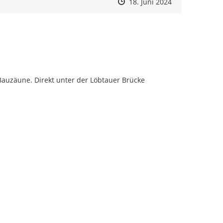
Zeitpunkt des Erstellens
Zeitpunkt des Erstellens
Zur Äußerung
18. Juni 2024
Bauzäune. Direkt unter der Löbtauer Brücke