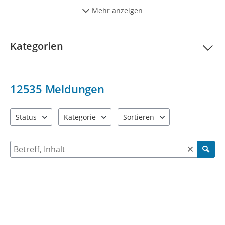
Stadt schöner und lebenwerter zu gestalten.
Mehr anzeigen
Vielen Dank für Ihre Unterstützung!
Kategorien
12535
Meldungen
Status
Kategorie
Sortieren
4 Einträge verfügbar. Benutzen Sie "Pfeiltaste oben" und "Pfeil
9 Einträge verfügbar. Benutzen Sie "Pfeiltaste ob
2 Einträge verfügbar. Benutzen 
Suche nach Meldungen und Kommentaren