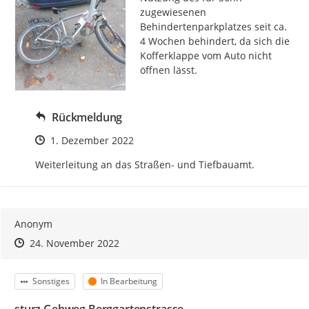
zugewiesenen 
Behindertenparkplatzes seit ca. 
4 Wochen behindert, da sich die 
Kofferklappe vom Auto nicht 
öffnen lässt.
Rückmeldung
Zeitpunkt des Erstellens
1. Dezember 2022
Weiterleitung an das Straßen- und Tiefbauamt.
Anonym
Zeitpunkt des Erstellens
Zeitpunkt des Erstellens
Zur Äußerung
24. November 2022
Kategorie
Status
Sonstiges
In Bearbeitung
sturz Gehweg Berggartenstrasse