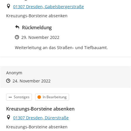
Ort
01307 Dresden, Gabelsbergerstraße
Kreuzungs-Borsteine absenken
Rückmeldung
Zeitpunkt des Erstellens
29. November 2022
Weiterleitung an das Straßen- und Tiefbauamt.
Anonym
Zeitpunkt des Erstellens
Zeitpunkt des Erstellens
Zur Äußerung
24. November 2022
Kategorie
Status
Sonstiges
In Bearbeitung
Kreuzungs-Borsteine absenken
Ort
01307 Dresden, Dürerstraße
Kreuzungs-Borsteine absenken