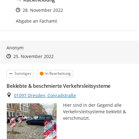
Zeitpunkt des Erstellens
28. November 2022
Abgabe an Fachamt
Anonym
Zeitpunkt des Erstellens
Zeitpunkt des Erstellens
Zur Äußerung
25. November 2022
Kategorie
Status
Sonstiges
In Bearbeitung
Beklebte & beschmierte Verkehrsleitsysteme
Ort
01097 Dresden, Conradstraße
Hier sind in der Gegend alle 
Verkehrsleitsysteme beklebt & 
verschmutzt.