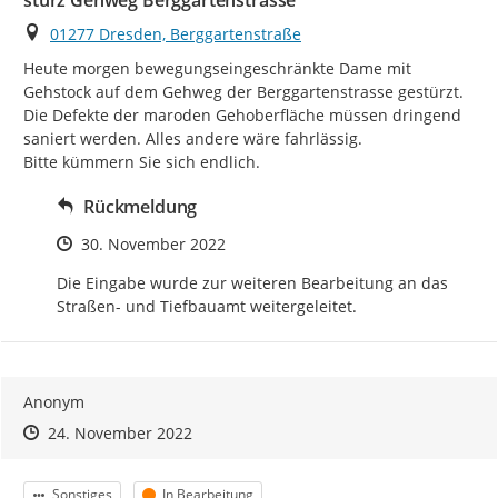
Ort
01277 Dresden, Berggartenstraße
Heute morgen bewegungseingeschränkte Dame mit 
Gehstock auf dem Gehweg der Berggartenstrasse gestürzt. 
Die Defekte der maroden Gehoberfläche müssen dringend 
saniert werden. Alles andere wäre fahrlässig.

Bitte kümmern Sie sich endlich.
Rückmeldung
Zeitpunkt des Erstellens
30. November 2022
Die Eingabe wurde zur weiteren Bearbeitung an das 
Straßen- und Tiefbauamt weitergeleitet.
Anonym
Zeitpunkt des Erstellens
Zeitpunkt des Erstellens
Zur Äußerung
24. November 2022
Kategorie
Status
Sonstiges
In Bearbeitung