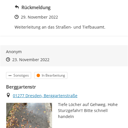
Rückmeldung
Zeitpunkt des Erstellens
29. November 2022
Weiterleitung an das Straßen- und Tiefbauamt.
Anonym
Zeitpunkt des Erstellens
Zeitpunkt des Erstellens
Zur Äußerung
23. November 2022
Kategorie
Status
Sonstiges
In Bearbeitung
Berggartenstr
Ort
01277 Dresden, Berggartenstraße
Tiefe Löcher auf Gehweg. Hohe 
Sturzgefahr!! Bitte schnell 
handeln