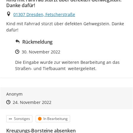
Danke dafür!
Ort
01307 Dresden, Fetscherstraße
Kind mit Fahrrad stürzt über defekten Gehwegstein. Danke 
dafür!
Rückmeldung
Zeitpunkt des Erstellens
30. November 2022
Die Eingabe wurde zur weiteren Bearbeitung an das 
Straßen- und Tiefbauamt  weitergeleitet.
Anonym
Zeitpunkt des Erstellens
Zeitpunkt des Erstellens
Zur Äußerung
24. November 2022
Kategorie
Status
Sonstiges
In Bearbeitung
Kreuzungs-Borsteine absenken