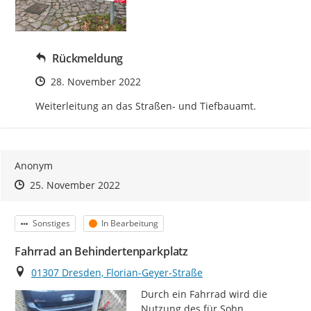
Rückmeldung
Zeitpunkt des Erstellens
28. November 2022
Weiterleitung an das Straßen- und Tiefbauamt.
Anonym
Zeitpunkt des Erstellens
Zeitpunkt des Erstellens
Zur Äußerung
25. November 2022
Kategorie
Status
Sonstiges
In Bearbeitung
Fahrrad an Behindertenparkplatz
Ort
01307 Dresden, Florian-Geyer-Straße
Durch ein Fahrrad wird die 
Nutzung des für Sohn 