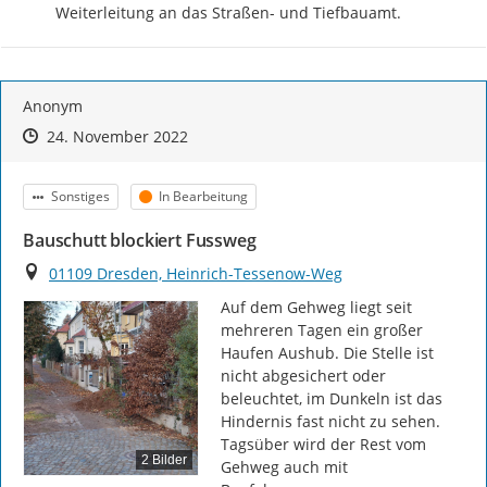
Weiterleitung an das Straßen- und Tiefbauamt.
Anonym
Zeitpunkt des Erstellens
Zeitpunkt des Erstellens
Zur Äußerung
24. November 2022
Kategorie
Status
Sonstiges
In Bearbeitung
Bauschutt blockiert Fussweg
Ort
01109 Dresden, Heinrich-Tessenow-Weg
Auf dem Gehweg liegt seit 
mehreren Tagen ein großer 
Haufen Aushub. Die Stelle ist 
nicht abgesichert oder 
beleuchtet, im Dunkeln ist das 
Hindernis fast nicht zu sehen. 
Tagsüber wird der Rest vom 
2 Bilder
Gehweg auch mit 