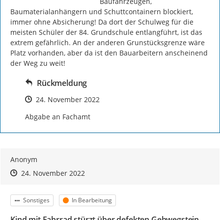
Baufahrzeugen, 
Baumaterialanhängern und Schuttcontainern blockiert, 
immer ohne Absicherung! Da dort der Schulweg für die 
meisten Schüler der 84. Grundschule entlangführt, ist das 
extrem gefährlich. An der anderen Grunstücksgrenze wäre 
Platz vorhanden, aber da ist den Bauarbeitern anscheinend 
der Weg zu weit!
Rückmeldung
Zeitpunkt des Erstellens
24. November 2022
Abgabe an Fachamt
Anonym
Zeitpunkt des Erstellens
Zeitpunkt des Erstellens
Zur Äußerung
24. November 2022
Kategorie
Status
Sonstiges
In Bearbeitung
Kind mit Fahrrad stürzt über defekten Gehwegstein.