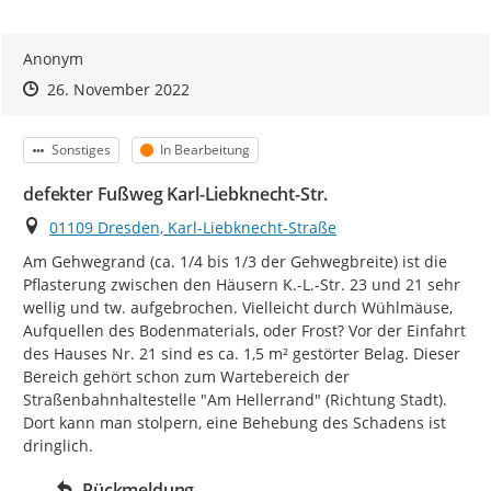
Anonym
Zeitpunkt des Erstellens
Zeitpunkt des Erstellens
Zur Äußerung
26. November 2022
Kategorie
Status
Sonstiges
In Bearbeitung
defekter Fußweg Karl-Liebknecht-Str.
Ort
01109 Dresden, Karl-Liebknecht-Straße
Am Gehwegrand (ca. 1/4 bis 1/3 der Gehwegbreite) ist die 
Pflasterung zwischen den Häusern K.-L.-Str. 23 und 21 sehr 
wellig und tw. aufgebrochen. Vielleicht durch Wühlmäuse, 
Aufquellen des Bodenmaterials, oder Frost? Vor der Einfahrt 
des Hauses Nr. 21 sind es ca. 1,5 m² gestörter Belag. Dieser 
Bereich gehört schon zum Wartebereich der 
Straßenbahnhaltestelle "Am Hellerrand" (Richtung Stadt). 
Dort kann man stolpern, eine Behebung des Schadens ist 
dringlich.
Rückmeldung