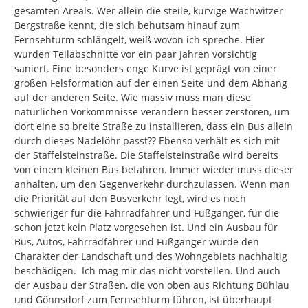
gesamten Areals. Wer allein die steile, kurvige Wachwitzer 
Bergstraße kennt, die sich behutsam hinauf zum 
Fernsehturm schlängelt, weiß wovon ich spreche. Hier 
wurden Teilabschnitte vor ein paar Jahren vorsichtig 
saniert. Eine besonders enge Kurve ist geprägt von einer 
großen Felsformation auf der einen Seite und dem Abhang 
auf der anderen Seite. Wie massiv muss man diese 
natürlichen Vorkommnisse verändern besser zerstören, um 
dort eine so breite Straße zu installieren, dass ein Bus allein 
durch dieses Nadelöhr passt?? Ebenso verhält es sich mit 
der Staffelsteinstraße. Die Staffelsteinstraße wird bereits 
von einem kleinen Bus befahren. Immer wieder muss dieser 
anhalten, um den Gegenverkehr durchzulassen. Wenn man 
die Priorität auf den Busverkehr legt, wird es noch 
schwieriger für die Fahrradfahrer und Fußgänger, für die 
schon jetzt kein Platz vorgesehen ist. Und ein Ausbau für 
Bus, Autos, Fahrradfahrer und Fußgänger würde den 
Charakter der Landschaft und des Wohngebiets nachhaltig 
beschädigen.  Ich mag mir das nicht vorstellen. Und auch 
der Ausbau der Straßen, die von oben aus Richtung Bühlau 
und Gönnsdorf zum Fernsehturm führen, ist überhaupt 