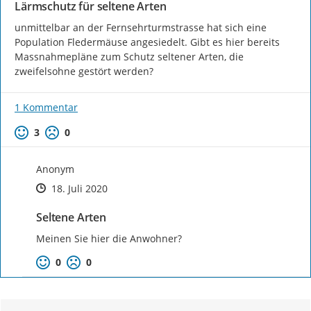
Lärmschutz für seltene Arten
unmittelbar an der Fernsehrturmstrasse hat sich eine 
Population Fledermäuse angesiedelt. Gibt es hier bereits 
Massnahmepläne zum Schutz seltener Arten, die 
zweifelsohne gestört werden?
1 Kommentar
Positive Bewertung
Negative Bewertung
3
0
Anonym
Zeitpunkt des Erstellens
Zeitpunkt des Erstellens
Zur Äußerung
18. Juli 2020
Seltene Arten
Meinen Sie hier die Anwohner?
Positive Bewertung
Negative Bewertung
0
0