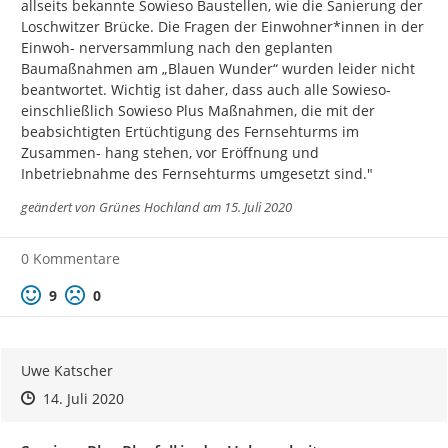
allseits bekannte Sowieso Baustellen, wie die Sanierung der 
Loschwitzer Brücke. Die Fragen der Einwohner*innen in der 
Einwoh- nerversammlung nach den geplanten 
Baumaßnahmen am „Blauen Wunder“ wurden leider nicht 
beantwortet. Wichtig ist daher, dass auch alle Sowieso- 
einschließlich Sowieso Plus Maßnahmen, die mit der 
beabsichtigten Ertüchtigung des Fernsehturms im 
Zusammen- hang stehen, vor Eröffnung und 
Inbetriebnahme des Fernsehturms umgesetzt sind."
geändert von
Grünes Hochland
am 15. Juli 2020
0 Kommentare
Positive Bewertung
Negative Bewertung
9
0
Uwe Katscher
Zeitpunkt des Erstellens
Zeitpunkt des Erstellens
Zur Äußerung
14. Juli 2020