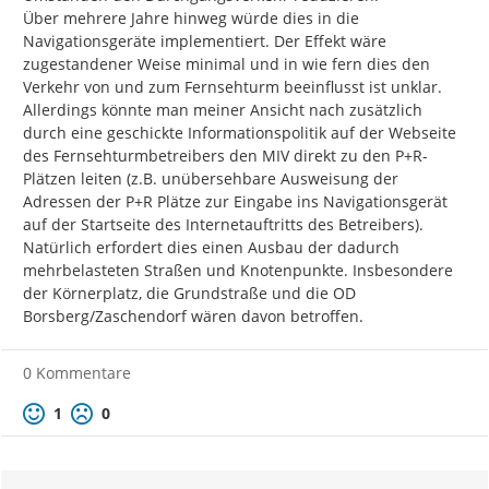
Über mehrere Jahre hinweg würde dies in die 
Navigationsgeräte implementiert. Der Effekt wäre 
zugestandener Weise minimal und in wie fern dies den 
Verkehr von und zum Fernsehturm beeinflusst ist unklar. 
Allerdings könnte man meiner Ansicht nach zusätzlich 
durch eine geschickte Informationspolitik auf der Webseite 
des Fernsehturmbetreibers den MIV direkt zu den P+R-
Plätzen leiten (z.B. unübersehbare Ausweisung der 
Adressen der P+R Plätze zur Eingabe ins Navigationsgerät 
auf der Startseite des Internetauftritts des Betreibers).

Natürlich erfordert dies einen Ausbau der dadurch 
mehrbelasteten Straßen und Knotenpunkte. Insbesondere 
der Körnerplatz, die Grundstraße und die OD 
Borsberg/Zaschendorf wären davon betroffen.
0 Kommentare
Positive Bewertung
Negative Bewertung
1
0