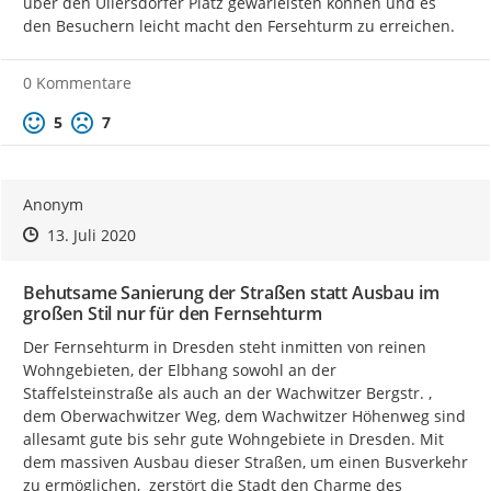
über den Ullersdorfer Platz gewärleisten können und es 
den Besuchern leicht macht den Fersehturm zu erreichen.
0 Kommentare
Positive Bewertung
Negative Bewertung
5
7
Anonym
Zeitpunkt des Erstellens
Zeitpunkt des Erstellens
Zur Äußerung
13. Juli 2020
Behutsame Sanierung der Straßen statt Ausbau im
großen Stil nur für den Fernsehturm
Der Fernsehturm in Dresden steht inmitten von reinen 
Wohngebieten, der Elbhang sowohl an der 
Staffelsteinstraße als auch an der Wachwitzer Bergstr. , 
dem Oberwachwitzer Weg, dem Wachwitzer Höhenweg sind 
allesamt gute bis sehr gute Wohngebiete in Dresden. Mit 
dem massiven Ausbau dieser Straßen, um einen Busverkehr 
zu ermöglichen,  zerstört die Stadt den Charme des 