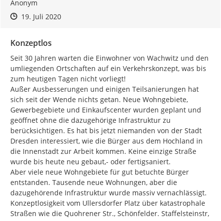
Anonym
Zeitpunkt des Erstellens
Zeitpunkt des Erstellens
Zur Äußerung
19. Juli 2020
Konzeptlos
Seit 30 Jahren warten die Einwohner von Wachwitz und den 
umliegenden Ortschaften auf ein Verkehrskonzept, was bis 
zum heutigen Tagen nicht vorliegt!

Außer Ausbesserungen und einigen Teilsanierungen hat 
sich seit der Wende nichts getan. Neue Wohngebiete, 
Gewerbegebiete und Einkaufscenter wurden geplant und 
geöffnet ohne die dazugehörige Infrastruktur zu 
berücksichtigen. Es hat bis jetzt niemanden von der Stadt 
Dresden interessiert, wie die Bürger aus dem Hochland in 
die Innenstadt zur Arbeit kommen. Keine einzige Straße 
wurde bis heute neu gebaut,- oder fertigsaniert.

Aber viele neue Wohngebiete für gut betuchte Bürger 
entstanden. Tausende neue Wohnungen, aber die 
dazugehörende Infrastruktur wurde massiv vernachlässigt. 
Konzeptlosigkeit vom Ullersdorfer Platz über katastrophale 
Straßen wie die Quohrener Str., Schönfelder. Staffelsteinstr, 