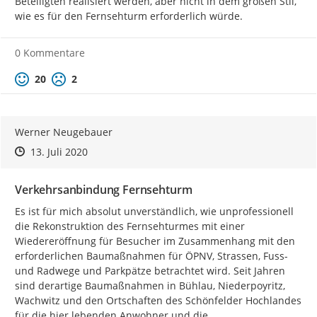
Beteiligten realisiert werden, aber nicht in dem großen Stil, 
wie es für den Fernsehturm erforderlich würde.
0 Kommentare
Positive Bewertung
Negative Bewertung
20
2
Werner Neugebauer
Zeitpunkt des Erstellens
Zeitpunkt des Erstellens
Zur Äußerung
13. Juli 2020
Verkehrsanbindung Fernsehturm
Es ist für mich absolut unverständlich, wie unprofessionell 
die Rekonstruktion des Fernsehturmes mit einer 
Wiedereröffnung für Besucher im Zusammenhang mit den 
erforderlichen Baumaßnahmen für ÖPNV, Strassen, Fuss- 
und Radwege und Parkpätze betrachtet wird. Seit Jahren 
sind derartige Baumaßnahmen in Bühlau, Niederpoyritz, 
Wachwitz und den Ortschaften des Schönfelder Hochlandes 
für die hier lebenden Anwohner und die 