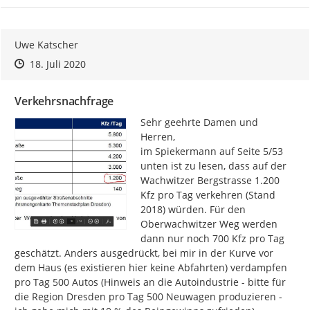
Uwe Katscher
Zeitpunkt des Erstellens
Zeitpunkt des Erstellens
Zur Äußerung
18. Juli 2020
Verkehrsnachfrage
Sehr geehrte Damen und 
Herren,

im Spiekermann auf Seite 5/53 
unten ist zu lesen, dass auf der 
Wachwitzer Bergstrasse 1.200 
Kfz pro Tag verkehren (Stand 
2018) würden. Für den 
Oberwachwitzer Weg werden 
dann nur noch 700 Kfz pro Tag 
geschätzt. Anders ausgedrückt, bei mir in der Kurve vor 
dem Haus (es existieren hier keine Abfahrten) verdampfen 
pro Tag 500 Autos (Hinweis an die Autoindustrie - bitte für 
die Region Dresden pro Tag 500 Neuwagen produzieren - 