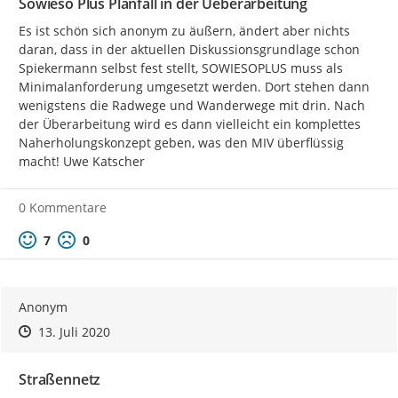
Sowieso Plus Planfall in der Ueberarbeitung
Es ist schön sich anonym zu äußern, ändert aber nichts 
daran, dass in der aktuellen Diskussionsgrundlage schon 
Spiekermann selbst fest stellt, SOWIESOPLUS muss als 
Minimalanforderung umgesetzt werden. Dort stehen dann 
wenigstens die Radwege und Wanderwege mit drin. Nach 
der Überarbeitung wird es dann vielleicht ein komplettes 
Naherholungskonzept geben, was den MIV überflüssig 
macht! Uwe Katscher
0 Kommentare
Positive Bewertung
Negative Bewertung
7
0
Anonym
Zeitpunkt des Erstellens
Zeitpunkt des Erstellens
Zur Äußerung
13. Juli 2020
Straßennetz