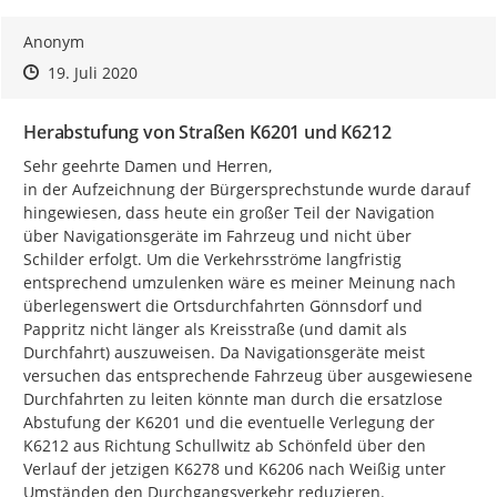
Anonym
Zeitpunkt des Erstellens
Zeitpunkt des Erstellens
Zur Äußerung
19. Juli 2020
Herabstufung von Straßen K6201 und K6212
Sehr geehrte Damen und Herren,

in der Aufzeichnung der Bürgersprechstunde wurde darauf 
hingewiesen, dass heute ein großer Teil der Navigation 
über Navigationsgeräte im Fahrzeug und nicht über 
Schilder erfolgt. Um die Verkehrsströme langfristig 
entsprechend umzulenken wäre es meiner Meinung nach 
überlegenswert die Ortsdurchfahrten Gönnsdorf und 
Pappritz nicht länger als Kreisstraße (und damit als 
Durchfahrt) auszuweisen. Da Navigationsgeräte meist 
versuchen das entsprechende Fahrzeug über ausgewiesene 
Durchfahrten zu leiten könnte man durch die ersatzlose 
Abstufung der K6201 und die eventuelle Verlegung der 
K6212 aus Richtung Schullwitz ab Schönfeld über den 
Verlauf der jetzigen K6278 und K6206 nach Weißig unter 
Umständen den Durchgangsverkehr reduzieren.
