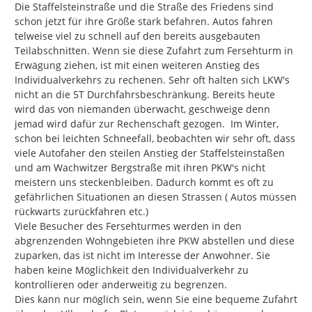
Die Staffelsteinstraße und die Straße des Friedens sind 
schon jetzt für ihre Größe stark befahren. Autos fahren 
telweise viel zu schnell auf den bereits ausgebauten 
Teilabschnitten. Wenn sie diese Zufahrt zum Fersehturm in 
Erwägung ziehen, ist mit einen weiteren Anstieg des 
Individualverkehrs zu rechenen. Sehr oft halten sich LKW's 
nicht an die 5T Durchfahrsbeschränkung. Bereits heute 
wird das von niemanden überwacht, geschweige denn 
jemad wird dafür zur Rechenschaft gezogen.  Im Winter, 
schon bei leichten Schneefall, beobachten wir sehr oft, dass 
viele Autofaher den steilen Anstieg der Staffelsteinstaßen 
und am Wachwitzer Bergstraße mit ihren PKW's nicht 
meistern uns steckenbleiben. Dadurch kommt es oft zu 
gefährlichen Situationen an diesen Strassen ( Autos müssen 
rückwarts zurückfahren etc.)

Viele Besucher des Fersehturmes werden in den 
abgrenzenden Wohngebieten ihre PKW abstellen und diese 
zuparken, das ist nicht im Interesse der Anwohner. Sie 
haben keine Möglichkeit den Individualverkehr zu 
kontrollieren oder anderweitig zu begrenzen.

Dies kann nur möglich sein, wenn Sie eine bequeme Zufahrt 