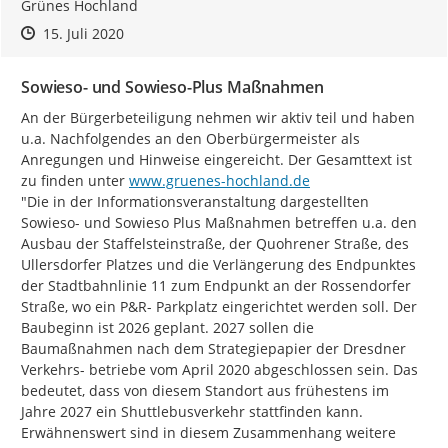
Grünes Hochland
Zeitpunkt des Erstellens
Zeitpunkt des Erstellens
Zur Äußerung
15. Juli 2020
Sowieso- und Sowieso-Plus Maßnahmen
An der Bürgerbeteiligung nehmen wir aktiv teil und haben 
u.a. Nachfolgendes an den Oberbürgermeister als 
Anregungen und Hinweise eingereicht. Der Gesamttext ist 
http://
zu finden unter 
www.gruenes-hochland.de
"Die in der Informationsveranstaltung dargestellten 
Sowieso- und Sowieso Plus Maßnahmen betreffen u.a. den 
Ausbau der Staffelsteinstraße, der Quohrener Straße, des 
Ullersdorfer Platzes und die Verlängerung des Endpunktes 
der Stadtbahnlinie 11 zum Endpunkt an der Rossendorfer 
Straße, wo ein P&R- Parkplatz eingerichtet werden soll. Der 
Baubeginn ist 2026 geplant. 2027 sollen die 
Baumaßnahmen nach dem Strategiepapier der Dresdner 
Verkehrs- betriebe vom April 2020 abgeschlossen sein. Das 
bedeutet, dass von diesem Standort aus frühestens im 
Jahre 2027 ein Shuttlebusverkehr stattfinden kann.

Erwähnenswert sind in diesem Zusammenhang weitere 