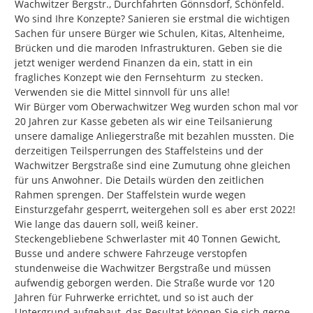
Wachwitzer Bergstr., Durchfahrten Gönnsdorf, Schönfeld. 
Wo sind Ihre Konzepte? Sanieren sie erstmal die wichtigen 
Sachen für unsere Bürger wie Schulen, Kitas, Altenheime, 
Brücken und die maroden Infrastrukturen. Geben sie die 
jetzt weniger werdend Finanzen da ein, statt in ein 
fragliches Konzept wie den Fernsehturm  zu stecken. 
Verwenden sie die Mittel sinnvoll für uns alle!

Wir Bürger vom Oberwachwitzer Weg wurden schon mal vor 
20 Jahren zur Kasse gebeten als wir eine Teilsanierung 
unsere damalige Anliegerstraße mit bezahlen mussten. Die 
derzeitigen Teilsperrungen des Staffelsteins und der 
Wachwitzer Bergstraße sind eine Zumutung ohne gleichen 
für uns Anwohner. Die Details würden den zeitlichen 
Rahmen sprengen. Der Staffelstein wurde wegen 
Einsturzgefahr gesperrt, weitergehen soll es aber erst 2022! 
Wie lange das dauern soll, weiß keiner.

Steckengebliebene Schwerlaster mit 40 Tonnen Gewicht, 
Busse und andere schwere Fahrzeuge verstopfen 
stundenweise die Wachwitzer Bergstraße und müssen 
aufwendig geborgen werden. Die Straße wurde vor 120 
Jahren für Fuhrwerke errichtet, und so ist auch der 
Untergrund aufgebaut, das Resultat können Sie sich gerne 