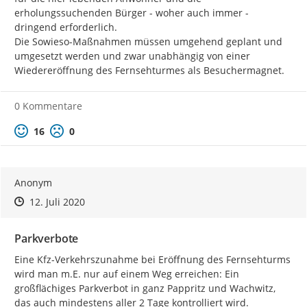
erholungssuchenden Bürger - woher auch immer - 
dringend erforderlich.

Die Sowieso-Maßnahmen müssen umgehend geplant und 
umgesetzt werden und zwar unabhängig von einer 
Wiedereröffnung des Fernsehturmes als Besuchermagnet.
0 Kommentare
Positive Bewertung
Negative Bewertung
16
0
Anonym
Zeitpunkt des Erstellens
Zeitpunkt des Erstellens
Zur Äußerung
12. Juli 2020
Parkverbote
Eine Kfz-Verkehrszunahme bei Eröffnung des Fernsehturms 
wird man m.E. nur auf einem Weg erreichen: Ein 
großflächiges Parkverbot in ganz Pappritz und Wachwitz, 
das auch mindestens aller 2 Tage kontrolliert wird. 