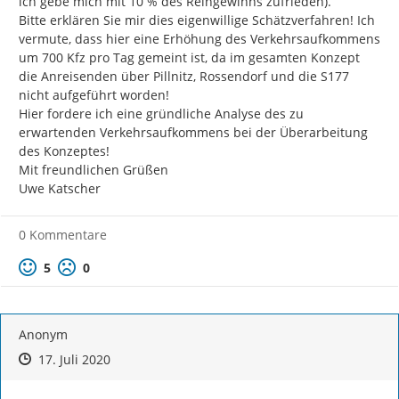
ich gebe mich mit 10 % des Reingewinns zufrieden).

Bitte erklären Sie mir dies eigenwillige Schätzverfahren! Ich 
vermute, dass hier eine Erhöhung des Verkehrsaufkommens 
um 700 Kfz pro Tag gemeint ist, da im gesamten Konzept 
die Anreisenden über Pillnitz, Rossendorf und die S177 
nicht aufgeführt worden!

Hier fordere ich eine gründliche Analyse des zu 
erwartenden Verkehrsaufkommens bei der Überarbeitung 
des Konzeptes!

Mit freundlichen Grüßen

Uwe Katscher
0 Kommentare
Positive Bewertung
Negative Bewertung
5
0
Anonym
Zeitpunkt des Erstellens
Zeitpunkt des Erstellens
Zur Äußerung
17. Juli 2020