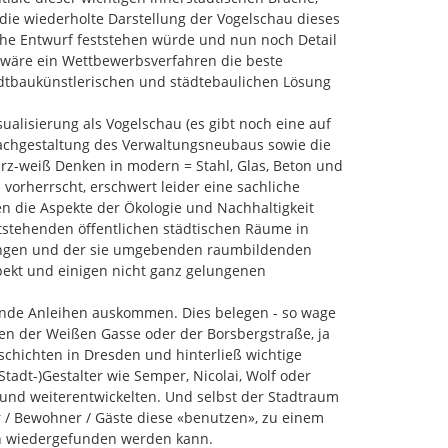
die wiederholte Darstellung der Vogelschau dieses 
he Entwurf feststehen würde und nun noch Detail 
t wäre ein Wettbewerbsverfahren die beste 
adtbaukünstlerischen und städtebaulichen Lösung 
alisierung als Vogelschau (es gibt noch eine auf 
achgestaltung des Verwaltungsneubaus sowie die 
arz-weiß Denken in modern = Stahl, Glas, Beton und 
 vorherrscht, erschwert leider eine sachliche 
 die Aspekte der Ökologie und Nachhaltigkeit 
ntstehenden öffentlichen städtischen Räume in 
rungen und der sie umgebenden raumbildenden 
pekt und einigen nicht ganz gelungenen 
rende Anleihen auskommen. Dies belegen - so wage 
en der Weißen Gasse oder der Borsbergstraße, ja 
chichten in Dresden und hinterließ wichtige 
adt-)Gestalter wie Semper, Nicolai, Wolf oder 
n und weiterentwickelten. Und selbst der Stadtraum 
r / Bewohner / Gäste diese «benutzen», zu einem 
n wiedergefunden werden kann.
