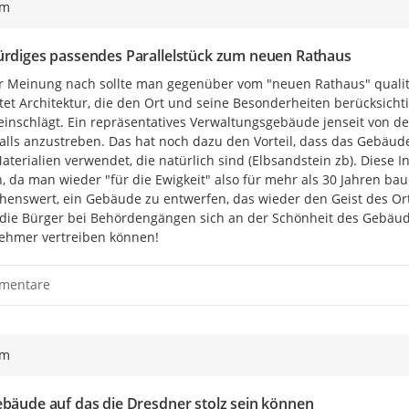
ym
ürdiges passendes Parallelstück zum neuen Rathaus
 Meinung nach sollte man gegenüber vom "neuen Rathaus" qualitat
et Architektur, die den Ort und seine Besonderheiten berücksichti
inschlägt. Ein repräsentatives Verwaltungsgebäude jenseit von den
alls anzustreben. Das hat noch dazu den Vorteil, dass das Gebäude 
terialien verwendet, die natürlich sind (Elbsandstein zb). Diese In
, da man wieder "für die Ewigkeit" also für mehr als 30 Jahren bau
enswert, ein Gebäude zu entwerfen, das wieder den Geist des Ortes 
die Bürger bei Behördengängen sich an der Schönheit des Gebäude
ehmer vertreiben können!
mentare
ym
ebäude auf das die Dresdner stolz sein können