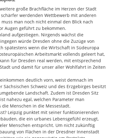
weitere große Brachfläche im Herzen der Stadt 
im schärfer werdenden Wettbewerb mit anderen 
 muss man noch nicht einmal den Blick nach 
vor Augen geführt zu bekommen.

land aufgestiegen. Nirgends wächst die 
ahingegen würde Dresden ohne die Zuzüge von 
h spätestens wenn die Wirtschaft in Südeuropa 
teuropäischen Arbeitsmarkt vollends geleert hat, 
ann für Dresden real werden, mit entsprechend 
adt und damit für unser aller Wohlfahrt in Zeiten 
feinkommen deutlich vorn, weist demnach im 
er Sächsischen Schweiz und des Erzgebirges besitzt 
umgebende Landschaft. Zudem ist Dresden Sitz 
 ist nahezu egal, welchen Parameter man 
 die Menschen in die Messestadt.

t? Leipzig punktet mit seiner funktionierenden 
Gebäuden, die ein urbanes Lebensgefühl erzeugt, 
ieler Menschen entspricht. Um nicht zukünftig 
ebauung von Flächen in der Dresdner Innenstadt 