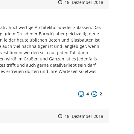
Zeitpunkt des Erstellens
Zeitpunkt des Erstellens
Zur Äußerung
18. Dezember 2018
iv hochwertige Architektur wieder zulassen. Das 
gt (dem Dresdener Barock), aber geichzeitig neue 
 leider heute üblichen Beton und Glasbauten ist 
auch viel nachhaltiger ist und langlebiger, wenn 
vestitionen werden sich auf jeden Fall dann 
en wird! Im Großen und Ganzen ist es jedenfalls 
trifft und auch gerne detailverliebt sein darf, 
s erfreuen dürfen und ihre Wartezeit so etwas 
Positive Bewertung
Negative Bewertu
4
2
Zeitpunkt des Erstellens
Zeitpunkt des Erstellens
Zur Äußerung
18. Dezember 2018