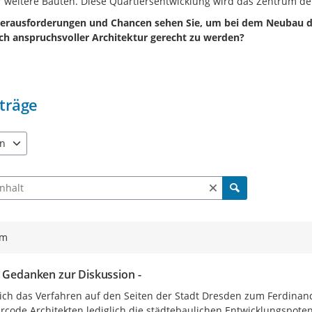
r weitere Bauten. Diese Quartiersentwicklung wird das Zentrum d
erausforderungen und Chancen sehen Sie, um bei dem Neubau de
ich anspruchsvoller Architektur gerecht zu werden?
träge
en
e verfügbar. Benutzen Sie "Pfeiltaste oben" und "Pfeiltaste unten"
ch Beiträgen und Kommentaren
ym
e Gedanken zur Diskussion -
ch das Verfahren auf den Seiten der Stadt Dresden zum Ferdinandpl
rcode Architekten lediglich die städtebaulichen Entwicklungspotent