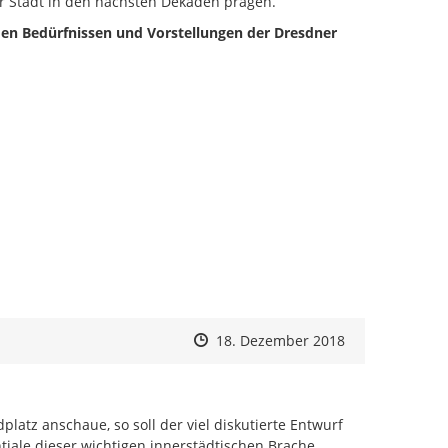
er Stadt in den nächsten Dekaden prägen.
n Bedürfnissen und Vorstellungen der Dresdner
 zum Navigieren.
Zeitpunkt des Erstellens
Zeitpunkt des Erstellens
Zur Äußerung
18. Dezember 2018
atz anschaue, so soll der viel diskutierte Entwurf 
iale dieser wichtigen innerstädtischen Brache, 