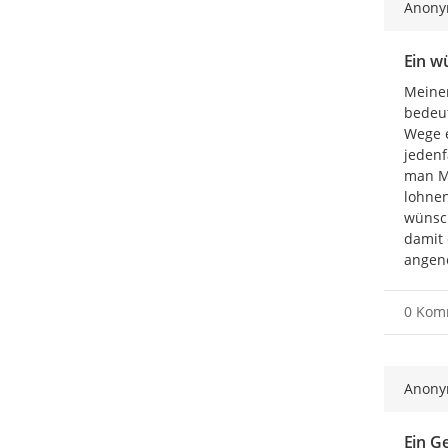
Anon
Ein w
Meiner
bedeut
Wege e
jedenf
man Ma
lohnen
wünsch
damit 
angen
0 Kom
Anon
Ein G