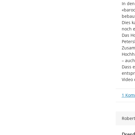
In den
«baroc
bebaut
Dies k
noch e
Das Ho
Peters
Zusamm
Hochha
– auch
Dass e
entspr
Video 
1 Kom
Robert
Dresd