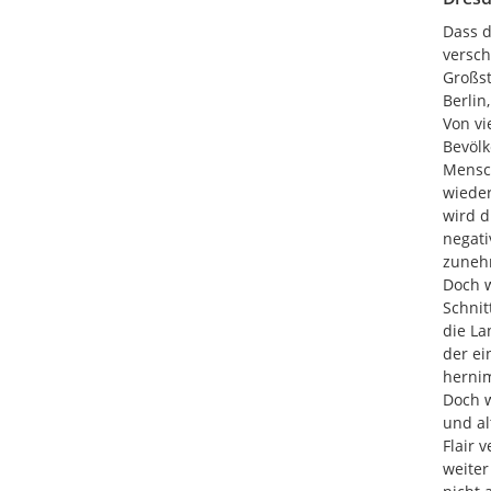
Dass d
versch
Großst
Berlin
Von vi
Bevölk
Mensch
wieder
wird d
negati
zunehm
Doch w
Schnit
die La
der ei
hernim
Doch w
und al
Flair 
weiter