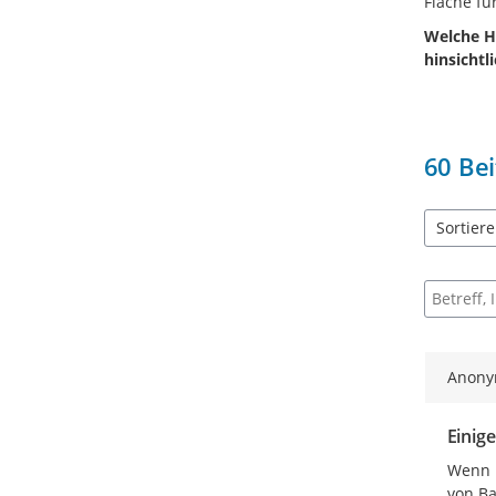
Fläche fü
Welche H
hinsichtl
60
Bei
Sortier
5 Einträg
Suche na
Anon
Einig
Wenn i
von Ba