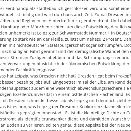
er Ferdinandplatz städtebaulich geschlossen wird und somit eine 
windet, ist richtig und wird durchaus auch Zeit. Zumal Dresden 
ädten und Regionen ins Hintertreffen zu geraten droht. Und dabei
, Hamburg oder München richten, um diese Entwicklung deutlich 
elen unbemerkt ist Leipzig zur Schwarmstadt Nummer 1 in Deutsch
erung so stark wie an der Pleiße, zuletzt um nahezu 2 Prozent. D
en mit nichtdeutscher Staatsbürgerschaft sogar schrumpfen. Doc
 nachhaltig an Fahrt gewinnt und der demografische Wandel den os
ieser Strom an Zuzügen abebben und das Schrumpfungsszenario k
ven Verwerfungen hinsichtlich der ökonomischen Entwicklung der St
ender Fachkräfteengpässe.

as hat Leipzig, was Dresden nicht hat? Dresden liegt beim Prokop
t besser bezahlte Jobs auf. Eingebettet im Tal der Elbe, am Rand d
ndeshauptstadt zudem eine wesentlich abwechslungsreichere sie 
nzigen Exzellenzuniversität in einem ostdeutschen Flächenland. Es
mt, Dresden schneidet besser ab als Leipzig und dennoch zieht es
as ist es nun, was Leipzig der Dresdner Konkurrenz davoneilen läss
tstädtisch geprägten Innenstadt. Es ist die kleinteilige Dichte an 
verströmt, als Identifizierungsanker dient  und damit den Wunsch v
 an Boden zu verlieren, sollten genau diese Aspekte bei der Neub