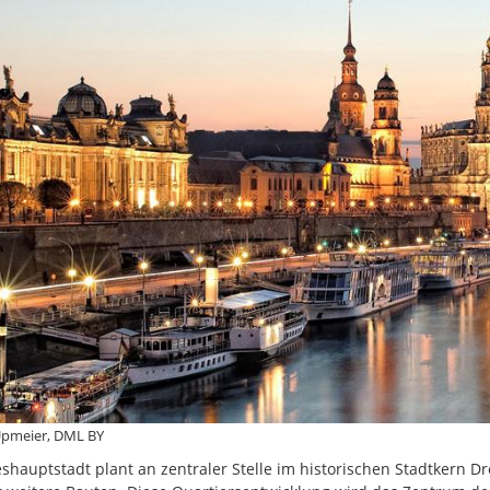
 Upmeier, DML BY
shauptstadt plant an zentraler Stelle im historischen Stadtkern D