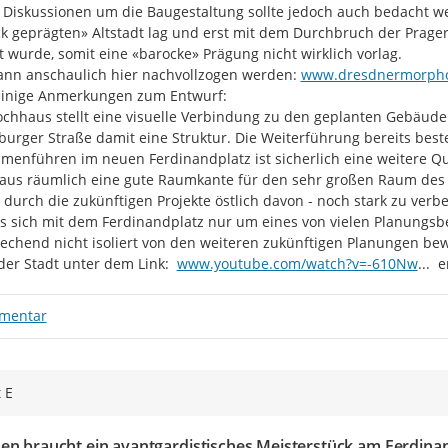
 Diskussionen um die Baugestaltung sollte jedoch auch bedacht we
k geprägten» Altstadt lag und erst mit dem Durchbruch der Prager 
 wurde, somit eine «barocke» Prägung nicht wirklich vorlag.

http://
ann anschaulich hier nachvollzogen werden: 
www.dresdnermorpholo
inige Anmerkungen zum Entwurf:

chhaus stellt eine visuelle Verbindung zu den geplanten Gebäude
burger Straße damit eine Struktur. Die Weiterführung bereits be
enführen im neuen Ferdinandplatz ist sicherlich eine weitere Qual
us räumlich eine gute Raumkante für den sehr großen Raum des Ge
 durch die zukünftigen Projekte östlich davon - noch stark zu verbe
s sich mit dem Ferdinandplatz nur um eines von vielen Planungsbe
echend nicht isoliert von den weiteren zukünftigen Planungen bewe
https://
vEK3
der Stadt unter dem Link:  
www.youtube.com/watch?v=-610Nw
...
  e
mentar
 E
en braucht ein avantgardistisches Meisterstück am Ferdina