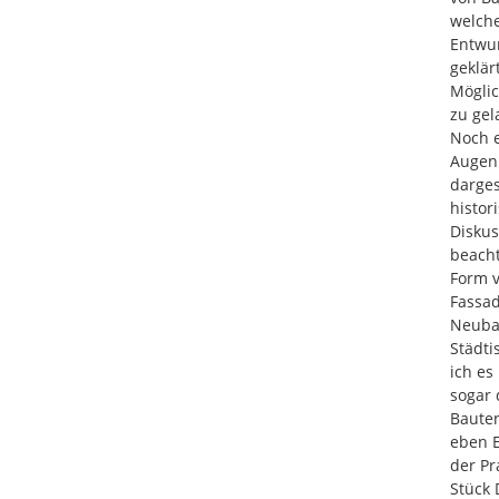
welche
Entwur
geklär
Möglic
zu gel
Noch e
Augenh
darges
histor
Diskus
beacht
Form v
Fassad
Neubau
Städti
ich es
sogar 
Bauten
eben E
der Pr
Stück 