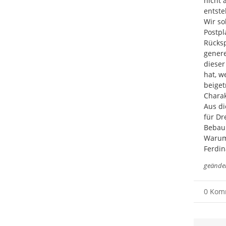
nicht 
entste
Wir so
Postpl
Rücksp
genere
dieser
hat, w
beiget
Charak
Aus di
für Dr
Bebauu
Warum 
Ferdin
geände
0 Kom