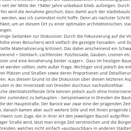
 seit der Mitte der 1940er Jahre unbebaut blieb, aufzeigen. Durch 
fes wird die Annahme geschürt, dass damit auch der städtebaulic
t werden, was ich zumindest nicht hoffe. Denn als nächster Schrit
hkeit, um an diesem Ort zu einer optimalen architektonischen, st
angen.

inige Gedanken zur Diskussion: Durch die Fokussierung auf die Visu
öhe eines Besuchers) wird vielfach die gezeigte Fassaden- und D
tellte Materialisierung kritisiert. Das dabei anscheinend ein Schw
isierend = Steildach, Lochfenster, Putzfassade, Gauben, Lisenen etc.
sion und eine Annäherung beider «Lager».  Dass im heutigen Bauen
et werden sollten, steht außer Frage. Wichtiger sind jedoch die e
on Plätzen und Straßen sowie deren Proportionen und Detaillie
en. Aus diesem Grund ist die Diskussion über diesen letzteren As
ten in der Innenstadt von Dresden durchaus nachvollziehbar.

sche identitätsstiftende Orte können jedoch auch ohne historisie
 mir zumindest zu behaupten – beispielsweise in Dresden die Baut
die der Hauptstraße. Der Barock war zwar eine der prägenden Zeits
, danach kamen aber auch weitere Stile und mit Ihnen prägende (St
rlwein zum Zuge, die in ihrer Art den jeweiligen Baustil aufgriffe
ager Straße wird, lässt man einige Zeit verstreichen und die Bürge
Dresden, welches nicht einfach «austauschbar» in anderen Städte