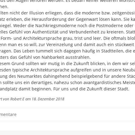
aus den Augen verloren werden. Es bedarf keiner weiteren Monstros
hen.

llten nicht der Illusion erliegen, dass die moderne bzw. zeitgenössi
atz erleben, die Herausforderung der Gegenwart lösen kann. Sie kan
iegel. Weder die Nachkriegsmoderne noch die Postmoderne oder de
lles Gefühl von Authentizität und Verbundenheit zu kreieren. Statt
 Form- und Architektursprache grau, trist und leer. Die oftmals b
enn man es so will, zur Vereinzelung und damit auch ein stückweit
ragen. Das Leben tummelt sich dagegen häufig in Stadtteilen, die 
ters das Gefühl von Nahbarkeit ausstrahlen.

esem Grund sollten wir mutig in die Zukunft blicken, in dem wir s
esden typische Architektursprache aufgreifen und in unsere Neubau
ng des Neumarktes dahingehend beispielgebend für andere Städte
sollte uns ein derartiges, nahezu schon avantgardistisches Meister
andplatz damit beginnen. Für uns und die Zukunft dieser Stadt.
rt von
Robert E
am 18. Dezember 2018
mentare