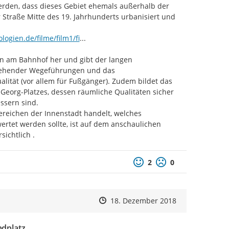
rden, dass dieses Gebiet ehemals außerhalb der 
Straße Mitte des 19. Jahrhunderts urbanisiert und 
lm_IIh.htm
gien.de/filme/film1/fi
...
n am Bahnhof her und gibt der langen 
stehender Wegeführungen und das 
ität (vor allem für Fußgänger). Zudem bildet das 
org-Platzes, dessen räumliche Qualitäten sicher 
ssern sind.

reichen der Innenstadt handelt, welches 
rtet werden sollte, ist auf dem anschaulichen 
c&feature=youtu.be
rsichtlich .
Positive Bewertung
Negative Bewertu
2
0
Zeitpunkt des Erstellens
Zeitpunkt des Erstellens
Zur Äußerung
18. Dezember 2018
ndplatz