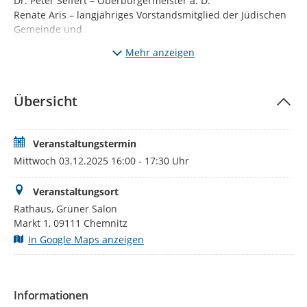
Dr. Peter Seifert – Oberbürgermeister a. D.
Renate Aris – langjähriges Vorstandsmitglied der Jüdischen
Gemeinde und
Dr. Jürgen Nitsche – Historiker
Mehr anzeigen
lassen Erinnerungen Revue passieren, tauschen Anekdoten
und Geschichten aus und zeichnen ein lebendiges Bild
eines besonderen Menschen.
Übersicht
Die Veranstaltung ist kostenfrei, aufgrund der begrenzten
Kapazität wird um Anmeldung bis zum 01.12.2025 gebeten.
Veranstaltungstermin
Mittwoch 03.12.2025 16:00 - 17:30 Uhr
Veranstaltungsort
Rathaus, Grüner Salon
Markt 1, 09111 Chemnitz
In Google Maps anzeigen
Informationen