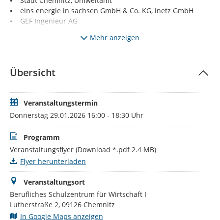
⦁ Stadt Chemnitz, Umweltamt
⦁ eins energie in sachsen GmbH & Co. KG, inetz GmbH
⦁ GEF Ingenieur AG
⦁ Brandenburgische Technische Universität Cottbus -
Mehr anzeigen
Senftenberg
⦁ Institut für technische Gebäudeausrüstung Dresden
Forschung u. Anwendung GmbH
Übersicht
⦁ Verbraucherzentrale Sachsen e. V.
⦁ Klimabündnis Chemnitz
Die Teilnahme ist kostenlos. Eine Anmeldung ist
Veranstaltungstermin
erforderlich.
Donnerstag 29.01.2026 16:00 - 18:30 Uhr
*Hinsichtlich der vertretenen Organisationen sind
Programm
Änderungen vorbehalten.
Veranstaltungsflyer
(Download *.pdf 2.4 MB)
Flyer herunterladen
Veranstaltungsort
Berufliches Schulzentrum für Wirtschaft I
Lutherstraße 2, 09126 Chemnitz
In Google Maps anzeigen