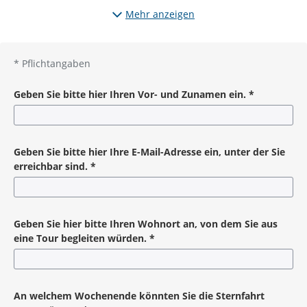
Eine Sternfahrt ist eine gemeinsame Fahrradtour, bei der
Mehr anzeigen
sich verschiedene Routen an einem gemeinsamen Ziel
treffen. Mit den Touren soll auf eine nachhaltige Mobilität
und die Belange der Radfahrenden aufmerksam gemacht
*
Pflichtangaben
werden.
Geben Sie bitte hier Ihren Vor- und Zunamen ein.
*
Pflichtangabe
Geben Sie bitte hier Ihre E-Mail-Adresse ein, unter der Sie
erreichbar sind.
*
Pflichtangabe
Geben Sie hier bitte Ihren Wohnort an, von dem Sie aus
eine Tour begleiten würden.
*
Pflichtangabe
An welchem Wochenende könnten Sie die Sternfahrt