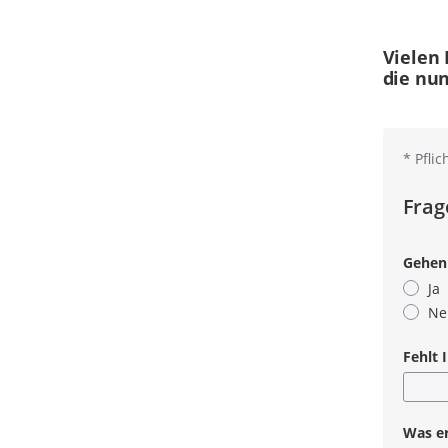
Vielen 
die nun
*
Pflic
Frag
Gehen 
Ja
Ne
Fehlt 
Was e