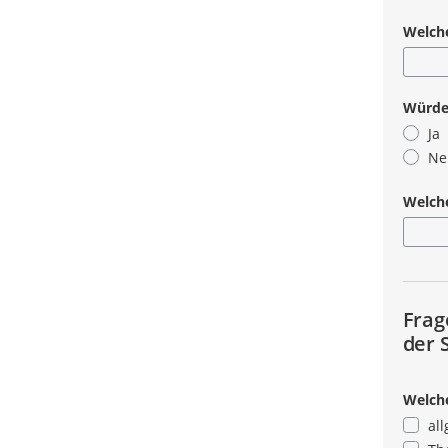
Welche
Würden
Ja
Ne
Welche
Frag
der 
Welch
al