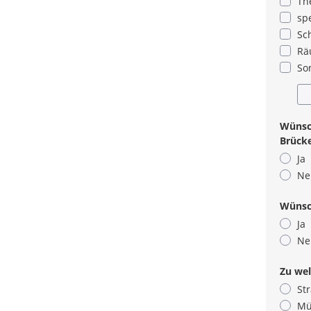
Th
spe
Sc
Rä
Son
Wünsch
Brücke
Ja
Ne
Wünsch
Ja
Ne
Zu wel
St
Mü