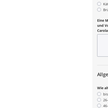
Kä
Br
Eine M
und Vo
Carola
Allg
Wie al
bis
26
46