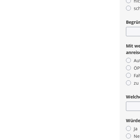
nic
sc
Begrün
Mit we
anreis
Au
ÖP
Fa
zu
Welche
Würden
Ja
Ne