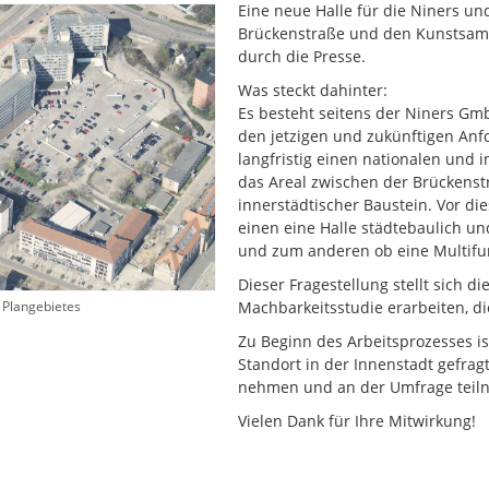
Eine neue Halle für die Niners u
Brückenstraße und den Kunstsam
durch die Presse.
Was steckt dahinter:
Es besteht seitens der Niners Gm
den jetzigen und zukünftigen Anf
langfristig einen nationalen und i
das Areal zwischen der Brückenstr
innerstädtischer Baustein. Vor di
einen eine Halle städtebaulich un
und zum anderen ob eine Multifunk
Dieser Fragestellung stellt sich 
s Plangebietes
Machbarkeitsstudie erarbeiten, d
Zu Beginn des Arbeitsprozesses i
Standort in der Innenstadt gefrag
nehmen und an der Umfrage teil
Vielen Dank für Ihre Mitwirkung!