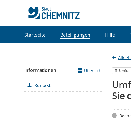
Portalnavigation
Startseite
Beteiligungen
Hilfe
Alle B
Informationen
Übersicht
Umfra
Umfr
Kontakt
Sie 
Status
Beend