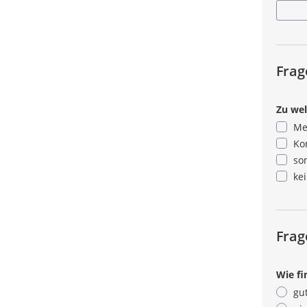
Frag
Zu wel
Me
Ko
so
ke
Frag
Wie fi
gu