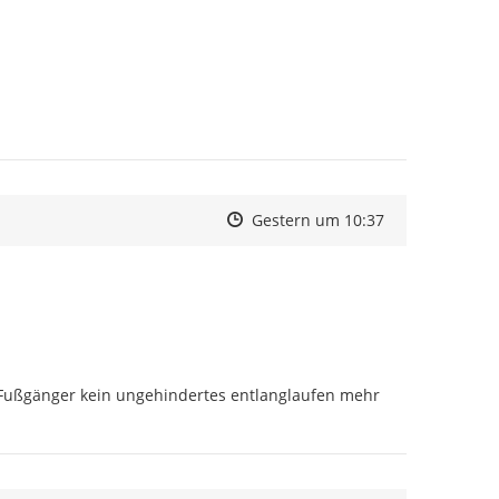
Zeitpunkt des Erstellens
Zeitpunkt des Erstellens
Zur Äußerung
Gestern um 10:37
Fußgänger kein ungehindertes entlanglaufen mehr 