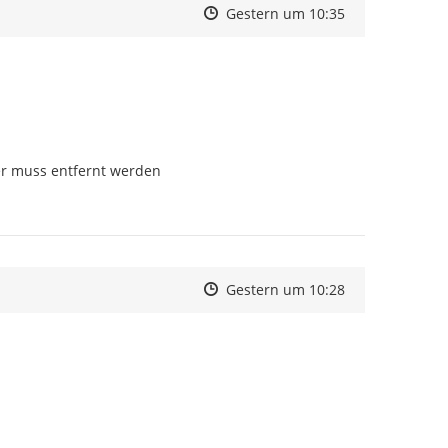
Zeitpunkt des Erstellens
Zeitpunkt des Erstellens
Zur Äußerung
Gestern um 10:35
er muss entfernt werden
Zeitpunkt des Erstellens
Zeitpunkt des Erstellens
Zur Äußerung
Gestern um 10:28