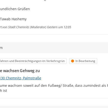
eundlichen Grüßen

 Tawab Hashemy
rt von
Stadt Chemnitz (Moderator)
Gestern um 12:05
ym
egorie
Status
ahren und Beeinträchtigungen im Verkehrsgrün
In Bearbeitung
e wachsen Gehweg zu
130 Chemnitz, Palmstraße
ume wachsen soweit auf den Fußweg/ Straße, dass zumindest als 
h ist