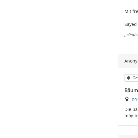
Mit fr
Sayed
geände
Anon
Kat
Gef
Bäum
Ort
09
Die Bä
möglic