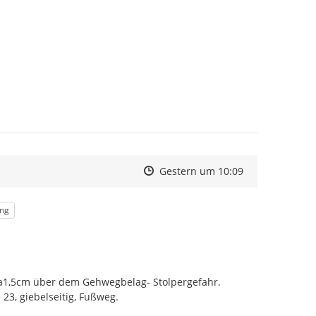
Zeitpunkt des Erstellens
Zeitpunkt des Erstellens
Zur Äußerung
Gestern um 10:09
ung
ca1,5cm über dem Gehwegbelag- Stolpergefahr. 
3, giebelseitig, Fußweg.