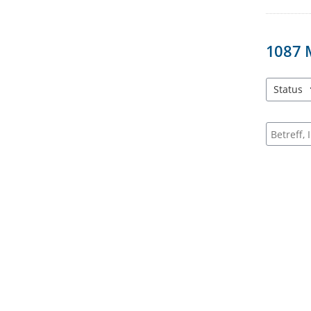
1087
Status
3 Einträg
Suche na