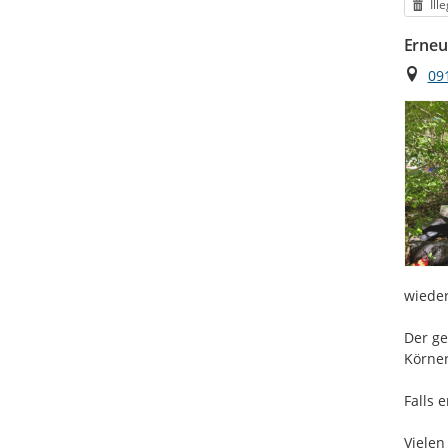
Kat
Ill
Erneu
Ort
09
wieder
Der ge
Körner
Falls 
Vielen