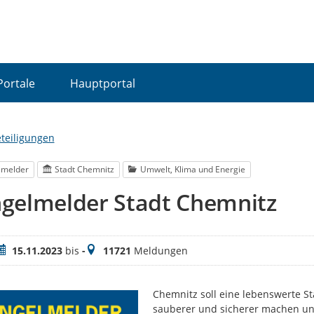
Portale
Hauptportal
eteiligungen
lmelder
Stadt Chemnitz
Umwelt, Klima und Energie
gelmelder Stadt Chemnitz
eitraum
Meldungen
15.11.2023
bis
-
11721
Meldungen
Chemnitz soll eine lebenswerte S
sauberer und sicherer machen und