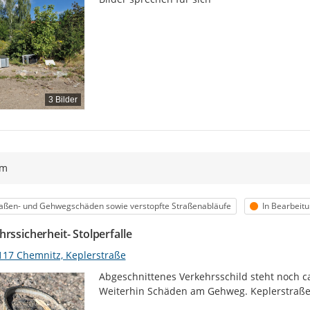
3 Bilder
ym
egorie
Status
aßen- und Gehwegschäden sowie verstopfte Straßenabläufe
In Bearbeit
rssicherheit- Stolperfalle
117 Chemnitz, Keplerstraße
Abgeschnittenes Verkehrsschild steht noch 
Weiterhin Schäden am Gehweg. Keplerstraße 2