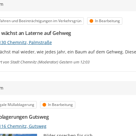
ym
egorie
Status
ahren und Beeinträchtigungen im Verkehrsgrün
In Bearbeitung
wächst an Laterne auf Gehweg
130 Chemnitz, Palmstraße
ächst mal wieder, wie jedes Jahr, ein Baum auf dem Gehweg. Dies
rt von
Stadt Chemnitz (Moderator)
Gestern um 12:03
ym
egorie
Status
egale Müllablagerung
In Bearbeitung
blagerungen Gutsweg
116 Chemnitz, Gutsweg
Bilder sprechen für sich