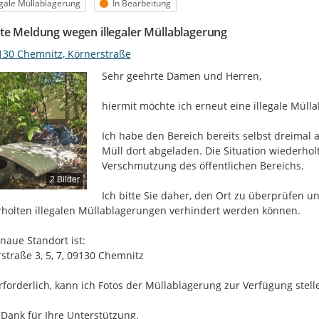
egorie
Status
egale Müllablagerung
In Bearbeitung
te Meldung wegen illegaler Müllablagerung
130 Chemnitz, Körnerstraße
Sehr geehrte Damen und Herren,

hiermit möchte ich erneut eine illegale Müll
Ich habe den Bereich bereits selbst dreimal 
Müll dort abgeladen. Die Situation wiederholt
Verschmutzung des öffentlichen Bereichs.

2 Bilder
Ich bitte Sie daher, den Ort zu überprüfen 
holten illegalen Müllablagerungen verhindert werden können.

naue Standort ist:

straße 3, 5, 7, 09130 Chemnitz

erforderlich, kann ich Fotos der Müllablagerung zur Verfügung stelle
 Dank für Ihre Unterstützung.
