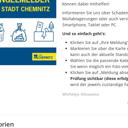
können dabei mithelfen!
Informieren Sie uns über Schäden 
Müllablagerungen oder auch verst
Smartphone, Tablet oder PC.
Und so einfach geht’s:
Klicken Sie auf „Ihre Meldung“
Markieren Sie über die Kart
kann auch der aktuelle Stando
Wählen Sie die passende Kate
Sie wenn möglich ein Foto vo
Klicken Sie auf „Meldung abs
Prüfung sichtbar (diese erfol
wird der jeweils zuständige F
Wichtige Hinweise:
Melden Sie bitte nur solche 
Sie haben ein anderes Proble
Behördenrufnummer 115 oder
Falls Sie Ihrer Meldung Fotos
orien
sichtbar: Diese dürfen aussch