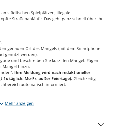
an städtischen Spielplätzen, illegale
opfte Straßenabläufe. Das geht ganz schnell über Ihr
.
e den genauen Ort des Mangels (mit dem Smartphone
rt genutzt werden).
gorie und beschreiben Sie kurz den Mangel. Fügen
m Mangel hinzu.
enden“.
Ihre Meldung wird nach redaktioneller
gt 1x täglich, Mo-Fr, außer Feiertage).
Gleichzeitig
achbereich automatisch informiert.
Mängel, die den vorgegebenen Kategorien entsprechen.
Mehr anzeigen
m entdeckt? Dann informieren Sie uns bitte über die
 per Mail an
d115@stadt-chemnitz.de
 anfügen, werden diese zu ihrer Meldung öffentlich
ließlich den jeweiligen Schaden bzw. den Ort der