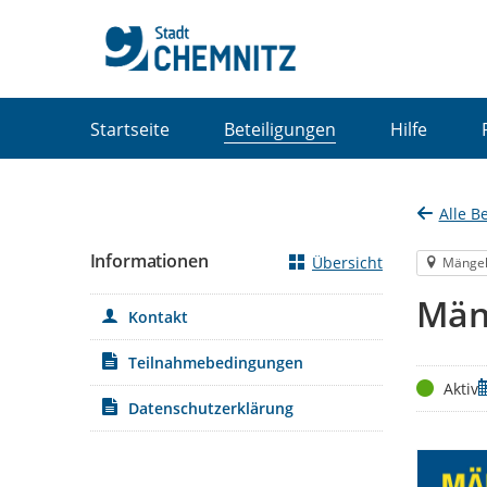
Portalnavigation
Startseite
Beteiligungen
Hilfe
Alle B
Informationen
Übersicht
Mänge
Män
Kontakt
Teilnahmebedingungen
Status
Z
Aktiv
Datenschutzerklärung