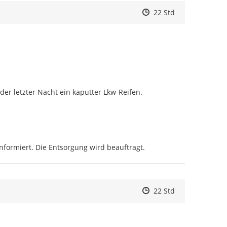
Zeitpunkt des Erstelle
Zeitpunkt des Erstell
Zur Äußerung
22 Std
der letzter Nacht ein kaputter Lkw-Reifen.
nformiert. Die Entsorgung wird beauftragt.
Zeitpunkt des Erstelle
Zeitpunkt des Erstell
Zur Äußerung
22 Std