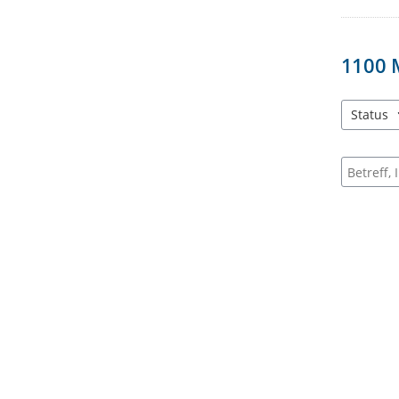
1100
Status
3 Einträg
Suche na