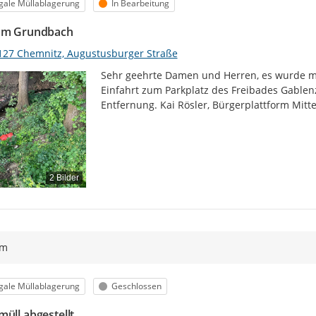
egorie
Status
egale Müllablagerung
In Bearbeitung
am Grundbach
127 Chemnitz, Augustusburger Straße
Sehr geehrte Damen und Herren, es wurde ma
Einfahrt zum Parkplatz des Freibades Gablenz,
Entfernung. Kai Rösler, Bürgerplattform Mitt
2 Bilder
ym
egorie
Status
egale Müllablagerung
Geschlossen
müll abgestellt