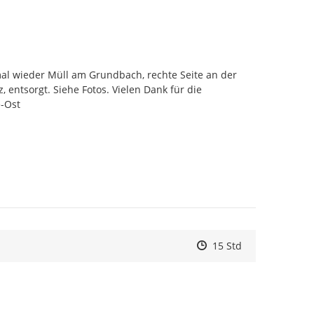
l wieder Müll am Grundbach, rechte Seite an der 
 entsorgt. Siehe Fotos. Vielen Dank für die 
e-Ost
Zeitpunkt des Erstelle
Zeitpunkt des Erstell
Zur Äußerung
15 Std