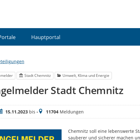
Portale
Hauptportal
eteiligungen
lmelder
Stadt Chemnitz
Umwelt, Klima und Energie
gelmelder Stadt Chemnitz
eitraum
Meldungen
15.11.2023
bis
-
11704
Meldungen
Chemnitz soll eine lebenswerte S
sauberer und sicherer machen und