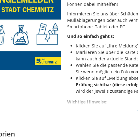
können dabei mithelfen!
Informieren Sie uns über Schäden 
Müllablagerungen oder auch verst
Smartphone, Tablet oder PC.
Und so einfach geht’s:
Klicken Sie auf „Ihre Meldung“
Markieren Sie über die Kart
kann auch der aktuelle Stando
Wählen Sie die passende Kate
Sie wenn möglich ein Foto vo
Klicken Sie auf „Meldung abs
Prüfung sichtbar (diese erfol
wird der jeweils zuständige F
Wichtige Hinweise:
Melden Sie bitte nur solche 
Sie haben ein anderes Proble
Behördenrufnummer 115 oder
Falls Sie Ihrer Meldung Fotos
orien
sichtbar: Diese dürfen aussch