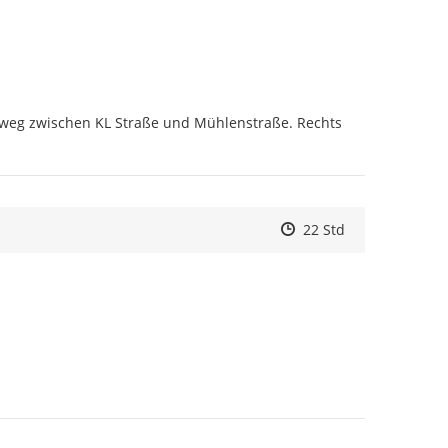
gsweg zwischen KL Straße und Mühlenstraße. Rechts 
Zeitpunkt des Erstelle
Zeitpunkt des Erstell
Zur Äußerung
22 Std