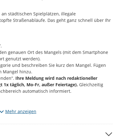
an städtischen Spielplätzen, illegale
opfte Straßenabläufe. Das geht ganz schnell über Ihr
.
e den genauen Ort des Mangels (mit dem Smartphone
rt genutzt werden).
gorie und beschreiben Sie kurz den Mangel. Fügen
m Mangel hinzu.
enden“.
Ihre Meldung wird nach redaktioneller
gt 1x täglich, Mo-Fr, außer Feiertage).
Gleichzeitig
achbereich automatisch informiert.
Mängel, die den vorgegebenen Kategorien entsprechen.
Mehr anzeigen
m entdeckt? Dann informieren Sie uns bitte über die
 per Mail an
d115@stadt-chemnitz.de
 anfügen, werden diese zu ihrer Meldung öffentlich
ließlich den jeweiligen Schaden bzw. den Ort der