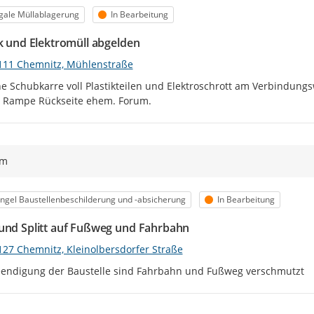
egorie
Status
egale Müllablagerung
In Bearbeitung
ik und Elektromüll abgelden
111 Chemnitz, Mühlenstraße
ne Schubkarre voll Plastikteilen und Elektroschrott am Verbindun
r Rampe Rückseite ehem. Forum.
ym
egorie
Status
gel Baustellenbeschilderung und -absicherung
In Bearbeitung
und Splitt auf Fußweg und Fahrbahn
127 Chemnitz, Kleinolbersdorfer Straße
eendigung der Baustelle sind Fahrbahn und Fußweg verschmutzt