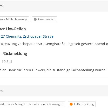
ym
egorie
Status
egale Müllablagerung
Geschlossen
ter Lkw-Reifen
127 Chemnitz, Zschopauer Straße
 Kreuzung Zschopauer Str./Georgistraße liegt seit gestern Abend o
Rückmeldung
Zeitpunkt des Erstellens
19 Std
elen Dank für Ihren Hinweis, die zuständige Fachabteilung wurde i
ym
egorie
Status
äden oder Mängel in öffentlichen Grünanlagen
In Bearbeitung