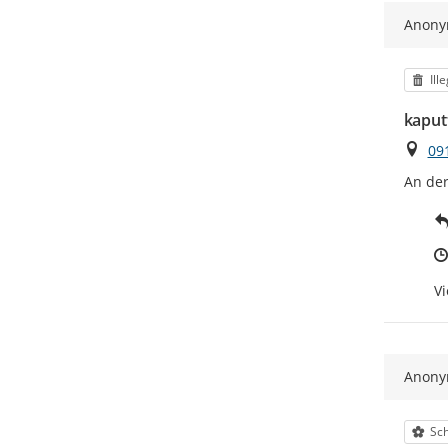
Anon
Kat
Ill
kaput
Ort
09
An der
Vi
Anon
Kat
Sch