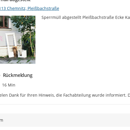
113 Chemnitz, Pleißbachstraße
Sperrmüll abgestellt Pleißbachstraße Ecke K
Rückmeldung
Zeitpunkt des Erstellens
16 Min
elen Dank für Ihren Hinweis, die Fachabteilung wurde informiert. 
ym