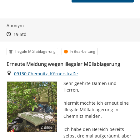
Anonym
Zeitpunkt des Erstellens
Zeitpunkt des Erstellens
Zur Äußerung
19 Std
Kategorie
Status
Illegale Müllablagerung
In Bearbeitung
Erneute Meldung wegen illegaler Müllablagerung
Ort
09130 Chemnitz, Körnerstraße
Sehr geehrte Damen und 
Herren,

hiermit möchte ich erneut eine 
illegale Müllablagerung in 
Chemnitz melden.

2 Bilder
Ich habe den Bereich bereits 
selbst dreimal aufgeräumt, aber 