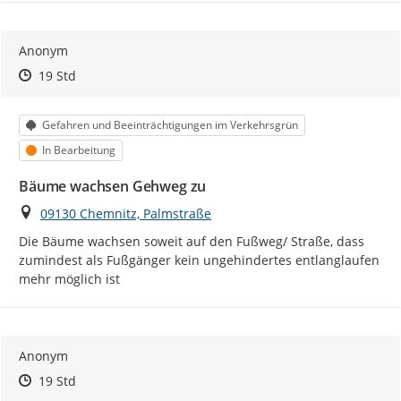
Anonym
Zeitpunkt des Erstellens
Zeitpunkt des Erstellens
Zur Äußerung
19 Std
Kategorie
Gefahren und Beeinträchtigungen im Verkehrsgrün
Status
In Bearbeitung
Bäume wachsen Gehweg zu
Ort
09130 Chemnitz, Palmstraße
Die Bäume wachsen soweit auf den Fußweg/ Straße, dass 
zumindest als Fußgänger kein ungehindertes entlanglaufen 
mehr möglich ist
Anonym
Zeitpunkt des Erstellens
Zeitpunkt des Erstellens
Zur Äußerung
19 Std