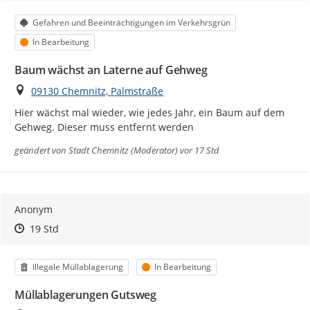
Kategorie
Gefahren und Beeinträchtigungen im Verkehrsgrün
Status
In Bearbeitung
Baum wächst an Laterne auf Gehweg
Ort
09130 Chemnitz, Palmstraße
Hier wächst mal wieder, wie jedes Jahr, ein Baum auf dem 
Gehweg. Dieser muss entfernt werden
geändert von
Stadt Chemnitz (Moderator)
vor 17 Std
Anonym
Zeitpunkt des Erstellens
Zeitpunkt des Erstellens
Zur Äußerung
19 Std
Kategorie
Status
Illegale Müllablagerung
In Bearbeitung
Müllablagerungen Gutsweg