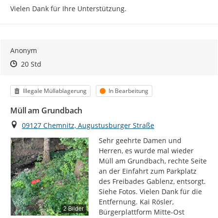
Vielen Dank für Ihre Unterstützung.
Anonym
Zeitpunkt des Erstellens
Zeitpunkt des Erstellens
Zur Äußerung
20 Std
Kategorie
Status
Illegale Müllablagerung
In Bearbeitung
Müll am Grundbach
Ort
09127 Chemnitz, Augustusburger Straße
Sehr geehrte Damen und 
Herren, es wurde mal wieder 
Müll am Grundbach, rechte Seite 
an der Einfahrt zum Parkplatz 
des Freibades Gablenz, entsorgt. 
Siehe Fotos. Vielen Dank für die 
Entfernung. Kai Rösler, 
2 Bilder
Bürgerplattform Mitte-Ost