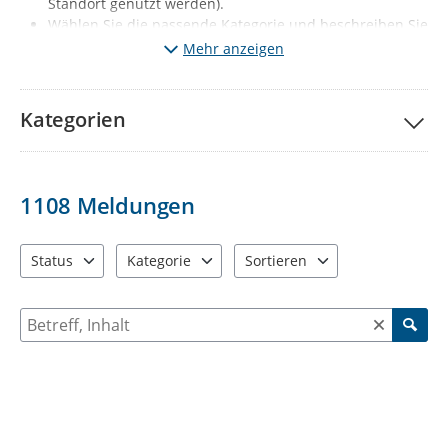
Standort genutzt werden).
Wählen Sie die passende Kategorie und beschreiben Sie
kurz den Mangel. Fügen Sie wenn möglich ein Foto vom
Mehr anzeigen
Mangel hinzu.
Klicken Sie auf „Meldung absenden“.
Ihre Meldung wird
nach redaktioneller Prüfung sichtbar (diese erfolgt 1x
Kategorien
täglich, Mo-Fr, außer Feiertage).
Gleichzeitig wird der
jeweils zuständige Fachbereich automatisch informiert.
Wichtige Hinweise:
1108
Meldungen
Melden Sie bitte nur solche Mängel, die den
vorgegebenen Kategorien entsprechen. Sie haben ein
anderes Problem entdeckt? Dann informieren Sie uns
Status
Kategorie
Sortieren
bitte über die Behördenrufnummer 115 oder per Mail
3 Einträge verfügbar. Benutzen Sie "Pfeiltaste oben" und "Pfeil
12 Einträge verfügbar. Benutzen Sie "Pfeiltaste o
2 Einträge verfügbar. Benutzen 
an
d115@stadt-chemnitz.de
Suche nach Meldungen und Kommentaren
Falls Sie Ihrer Meldung Fotos anfügen, werden diese zu
ihrer Meldung öffentlich sichtbar: Diese dürfen
ausschließlich den jeweiligen Schaden bzw. den Ort der
Verunreinigung enthalten. Personen, KFZ-Kennzeichen
oder auch Einblicke in die Privatsphäre (z.B.
Wohnungen, Privatgärten) dürfen nicht zu sehen sein.
Beschreiben Sie bei Ihrer Meldung bitte nur sachlich