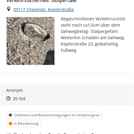
Verkehrssicherheit- Stolperfalle
Ort
09117 Chemnitz, Keplerstraße
Abgeschnittenes Verkehrsschild 
steht noch ca1,5cm über dem 
Gehwegbelag- Stolpergefahr. 
Weiterhin Schäden am Gehweg. 
Keplerstraße 23, giebelseitig, 
Fußweg.
Anonym
Zeitpunkt des Erstellens
Zeitpunkt des Erstellens
Zur Äußerung
20 Std
Kategorie
Gefahren und Beeinträchtigungen im Verkehrsgrün
Status
In Bearbeitung