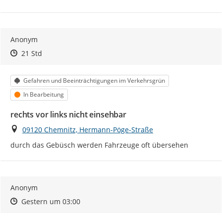
Anonym
Zeitpunkt des Erstellens
Zeitpunkt des Erstellens
Zur Äußerung
21 Std
Kategorie
Gefahren und Beeinträchtigungen im Verkehrsgrün
Status
In Bearbeitung
rechts vor links nicht einsehbar
Ort
09120 Chemnitz, Hermann-Pöge-Straße
durch das Gebüsch werden Fahrzeuge oft übersehen
Anonym
Zeitpunkt des Erstellens
Zeitpunkt des Erstellens
Zur Äußerung
Gestern um 03:00