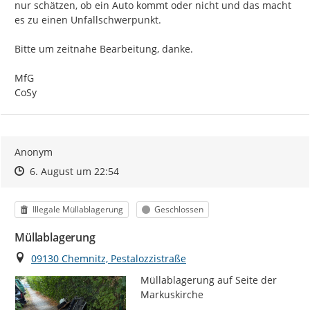
nur schätzen, ob ein Auto kommt oder nicht und das macht 
es zu einen Unfallschwerpunkt.

Bitte um zeitnahe Bearbeitung, danke.

MfG

CoSy
Anonym
Zeitpunkt des Erstellens
Zeitpunkt des Erstellens
Zur Äußerung
6. August um 22:54
Kategorie
Status
Illegale Müllablagerung
Geschlossen
Müllablagerung
Ort
09130 Chemnitz, Pestalozzistraße
Müllablagerung auf Seite der 
Markuskirche