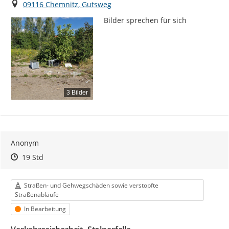
Ort
09116 Chemnitz, Gutsweg
Bilder sprechen für sich
3 Bilder
Anonym
Zeitpunkt des Erstellens
Zeitpunkt des Erstellens
Zur Äußerung
19 Std
Kategorie
Straßen- und Gehwegschäden sowie verstopfte
Straßenabläufe
Status
In Bearbeitung