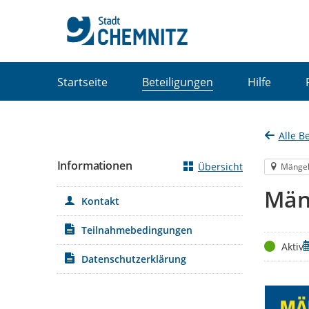
Portalnavigation
Startseite
Beteiligungen
Hilfe
Alle B
Informationen
Übersicht
Mänge
Män
Kontakt
Teilnahmebedingungen
Status
Z
Aktiv
Datenschutzerklärung