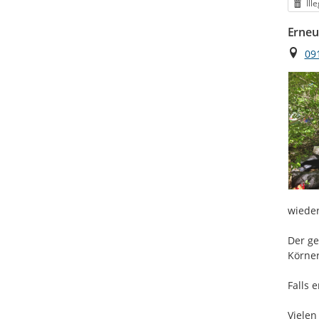
Kat
Ill
Erneu
Ort
09
wieder
Der ge
Körner
Falls 
Vielen