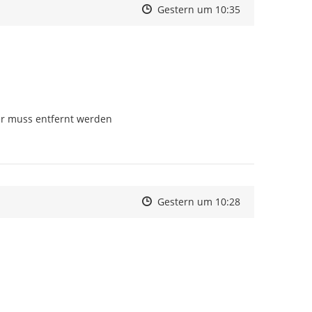
Zeitpunkt des Erstellens
Zeitpunkt des Erstellens
Zur Äußerung
Gestern um 10:35
er muss entfernt werden
Zeitpunkt des Erstellens
Zeitpunkt des Erstellens
Zur Äußerung
Gestern um 10:28