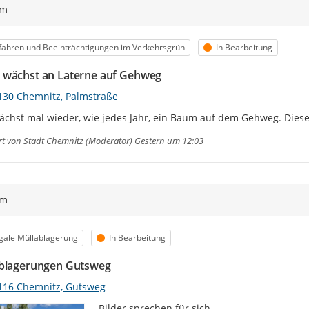
ym
egorie
Status
ahren und Beeinträchtigungen im Verkehrsgrün
In Bearbeitung
wächst an Laterne auf Gehweg
130 Chemnitz, Palmstraße
ächst mal wieder, wie jedes Jahr, ein Baum auf dem Gehweg. Dies
rt von
Stadt Chemnitz (Moderator)
Gestern um 12:03
ym
egorie
Status
egale Müllablagerung
In Bearbeitung
blagerungen Gutsweg
116 Chemnitz, Gutsweg
Bilder sprechen für sich