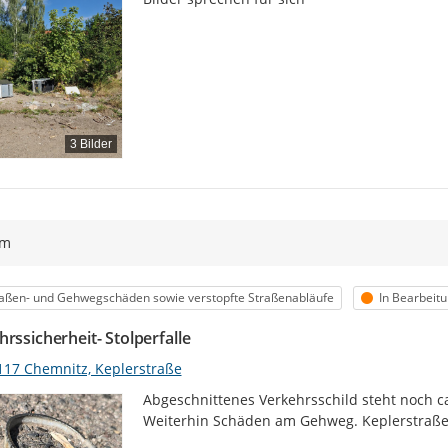
3 Bilder
ym
egorie
Status
aßen- und Gehwegschäden sowie verstopfte Straßenabläufe
In Bearbeit
rssicherheit- Stolperfalle
117 Chemnitz, Keplerstraße
Abgeschnittenes Verkehrsschild steht noch 
Weiterhin Schäden am Gehweg. Keplerstraße 2