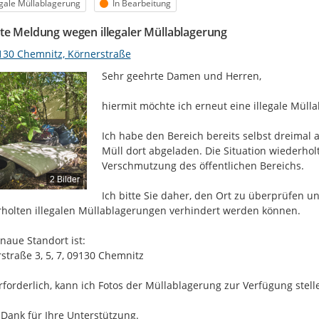
egorie
Status
egale Müllablagerung
In Bearbeitung
te Meldung wegen illegaler Müllablagerung
130 Chemnitz, Körnerstraße
Sehr geehrte Damen und Herren,

hiermit möchte ich erneut eine illegale Müll
Ich habe den Bereich bereits selbst dreimal 
Müll dort abgeladen. Die Situation wiederholt
Verschmutzung des öffentlichen Bereichs.

2 Bilder
Ich bitte Sie daher, den Ort zu überprüfen 
holten illegalen Müllablagerungen verhindert werden können.

naue Standort ist:

straße 3, 5, 7, 09130 Chemnitz

erforderlich, kann ich Fotos der Müllablagerung zur Verfügung stelle
 Dank für Ihre Unterstützung.
