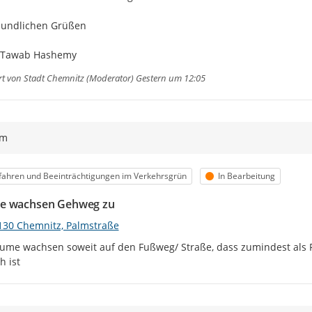
eundlichen Grüßen

 Tawab Hashemy
rt von
Stadt Chemnitz (Moderator)
Gestern um 12:05
ym
egorie
Status
ahren und Beeinträchtigungen im Verkehrsgrün
In Bearbeitung
e wachsen Gehweg zu
130 Chemnitz, Palmstraße
ume wachsen soweit auf den Fußweg/ Straße, dass zumindest als 
h ist