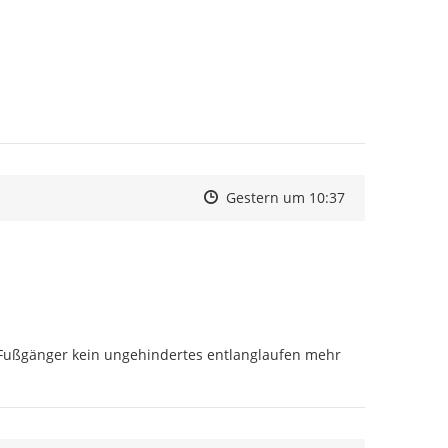
Zeitpunkt des Erstellens
Zeitpunkt des Erstellens
Zur Äußerung
Gestern um 10:37
Fußgänger kein ungehindertes entlanglaufen mehr 