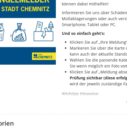
können dabei mithelfen!
Informieren Sie uns über Schäden 
Müllablagerungen oder auch verst
Smartphone, Tablet oder PC.
Und so einfach geht’s:
Klicken Sie auf „Ihre Meldung“
Markieren Sie über die Kart
kann auch der aktuelle Stando
Wählen Sie die passende Kate
Sie wenn möglich ein Foto vo
Klicken Sie auf „Meldung abs
Prüfung sichtbar (diese erfol
wird der jeweils zuständige F
Wichtige Hinweise:
Melden Sie bitte nur solche 
Sie haben ein anderes Proble
Behördenrufnummer 115 oder
Falls Sie Ihrer Meldung Fotos
orien
sichtbar: Diese dürfen aussch