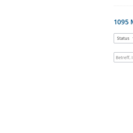
1095
Status
3 Einträg
Suche na