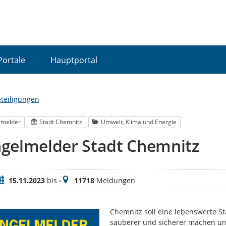
Portale
Hauptportal
eteiligungen
lmelder
Stadt Chemnitz
Umwelt, Klima und Energie
gelmelder Stadt Chemnitz
eitraum
Meldungen
15.11.2023
bis
-
11718
Meldungen
Chemnitz soll eine lebenswerte S
sauberer und sicherer machen und