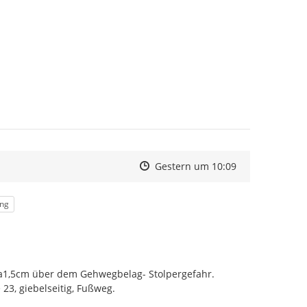
Zeitpunkt des Erstellens
Zeitpunkt des Erstellens
Zur Äußerung
Gestern um 10:09
ung
ca1,5cm über dem Gehwegbelag- Stolpergefahr. 
3, giebelseitig, Fußweg.