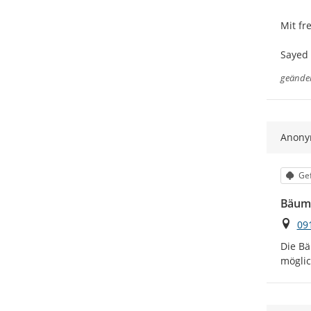
Mit fr
Sayed
geände
Anon
Kat
Gef
Bäum
Ort
09
Die Bä
möglic