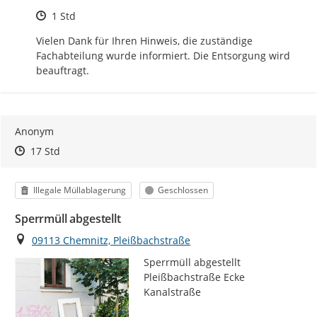
Zeitpunkt des Erstellens
1 Std
Vielen Dank für Ihren Hinweis, die zuständige 
Fachabteilung wurde informiert. Die Entsorgung wird 
beauftragt.
Anonym
Zeitpunkt des Erstellens
Zeitpunkt des Erstellens
Zur Äußerung
17 Std
Kategorie
Status
Illegale Müllablagerung
Geschlossen
Sperrmüll abgestellt
Ort
09113 Chemnitz, Pleißbachstraße
Sperrmüll abgestellt 
Pleißbachstraße Ecke 
Kanalstraße