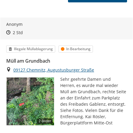
Anonym
Zeitpunkt des Erstellens
Zeitpunkt des Erstellens
Zur Äußerung
2 Std
Kategorie
Status
Illegale Müllablagerung
In Bearbeitung
Müll am Grundbach
Ort
09127 Chemnitz, Augustusburger Straße
Sehr geehrte Damen und 
Herren, es wurde mal wieder 
Müll am Grundbach, rechte Seite 
an der Einfahrt zum Parkplatz 
des Freibades Gablenz, entsorgt. 
Siehe Fotos. Vielen Dank für die 
Entfernung. Kai Rösler, 
2 Bilder
Bürgerplattform Mitte-Ost