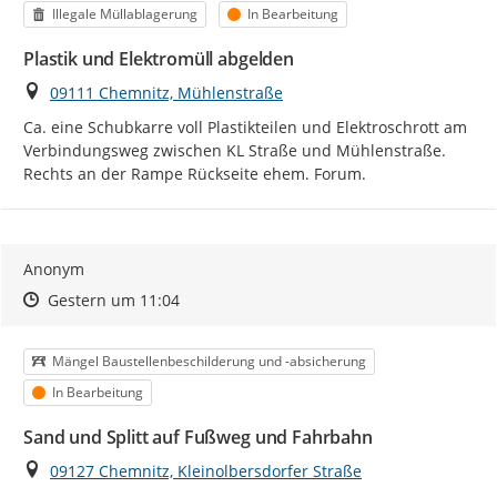
Kategorie
Status
Illegale Müllablagerung
In Bearbeitung
Plastik und Elektromüll abgelden
Ort
09111 Chemnitz, Mühlenstraße
Ca. eine Schubkarre voll Plastikteilen und Elektroschrott am 
Verbindungsweg zwischen KL Straße und Mühlenstraße. 
Rechts an der Rampe Rückseite ehem. Forum.
Anonym
Zeitpunkt des Erstellens
Zeitpunkt des Erstellens
Zur Äußerung
Gestern um 11:04
Kategorie
Mängel Baustellenbeschilderung und -absicherung
Status
In Bearbeitung
Sand und Splitt auf Fußweg und Fahrbahn
Ort
09127 Chemnitz, Kleinolbersdorfer Straße