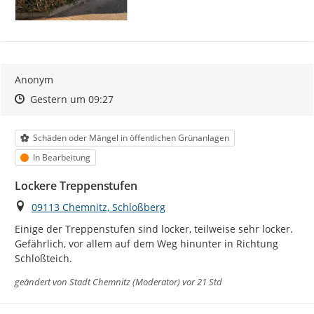
Anonym
Zeitpunkt des Erstellens
Zeitpunkt des Erstellens
Zur Äußerung
Gestern um 09:27
Kategorie
Schäden oder Mängel in öffentlichen Grünanlagen
Status
In Bearbeitung
Lockere Treppenstufen
Ort
09113 Chemnitz, Schloßberg
Einige der Treppenstufen sind locker, teilweise sehr locker. 
Gefährlich, vor allem auf dem Weg hinunter in Richtung 
Schloßteich.
geändert von
Stadt Chemnitz (Moderator)
vor 21 Std