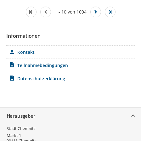
1 - 10 von 1094
Informationen
Kontakt
Teilnahmebedingungen
Datenschutzerklärung
Service
Herausgeber
Stadt Chemnitz
Markt 1
09111
Chemnitz