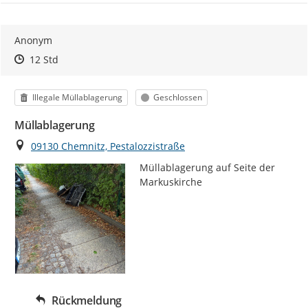
Anonym
Zeitpunkt des Erstellens
Zeitpunkt des Erstellens
Zur Äußerung
12 Std
Kategorie
Status
Illegale Müllablagerung
Geschlossen
Müllablagerung
Ort
09130 Chemnitz, Pestalozzistraße
Müllablagerung auf Seite der 
Markuskirche
Rückmeldung