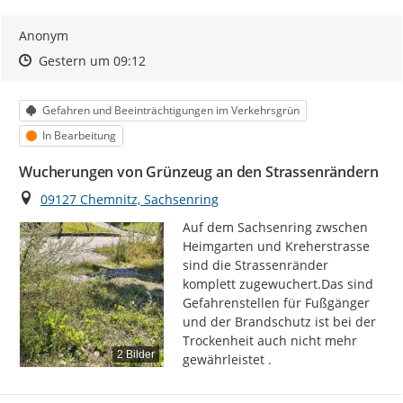
Anonym
Zeitpunkt des Erstellens
Zeitpunkt des Erstellens
Zur Äußerung
Gestern um 09:12
Kategorie
Gefahren und Beeinträchtigungen im Verkehrsgrün
Status
In Bearbeitung
Wucherungen von Grünzeug an den Strassenrändern
Ort
09127 Chemnitz, Sachsenring
Auf dem Sachsenring zwschen 
Heimgarten und Kreherstrasse 
sind die Strassenränder 
komplett zugewuchert.Das sind 
Gefahrenstellen für Fußgänger 
und der Brandschutz ist bei der 
Trockenheit auch nicht mehr 
2 Bilder
gewährleistet .