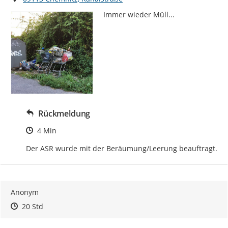
Immer wieder Müll...
Rückmeldung
Zeitpunkt des Erstellens
4 Min
Der ASR wurde mit der Beräumung/Leerung beauftragt.
Anonym
Zeitpunkt des Erstellens
Zeitpunkt des Erstellens
Zur Äußerung
20 Std