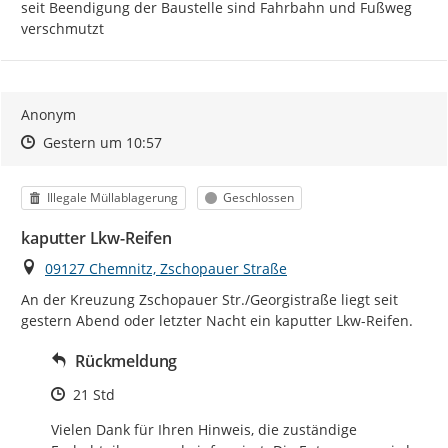
seit Beendigung der Baustelle sind Fahrbahn und Fußweg 
verschmutzt
Anonym
Zeitpunkt des Erstellens
Zeitpunkt des Erstellens
Zur Äußerung
Gestern um 10:57
Kategorie
Status
Illegale Müllablagerung
Geschlossen
kaputter Lkw-Reifen
Ort
09127 Chemnitz, Zschopauer Straße
An der Kreuzung Zschopauer Str./Georgistraße liegt seit 
gestern Abend oder letzter Nacht ein kaputter Lkw-Reifen.
Rückmeldung
Zeitpunkt des Erstellens
21 Std
Vielen Dank für Ihren Hinweis, die zuständige 