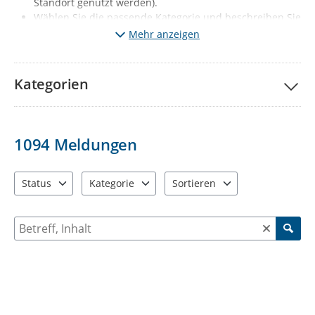
Standort genutzt werden).
Wählen Sie die passende Kategorie und beschreiben Sie
kurz den Mangel. Fügen Sie wenn möglich ein Foto vom
Mehr anzeigen
Mangel hinzu.
Klicken Sie auf „Meldung absenden“.
Ihre Meldung wird
nach redaktioneller Prüfung sichtbar (diese erfolgt 1x
Kategorien
täglich, Mo-Fr, außer Feiertage).
Gleichzeitig wird der
jeweils zuständige Fachbereich automatisch informiert.
Wichtige Hinweise:
1094
Meldungen
Melden Sie bitte nur solche Mängel, die den
vorgegebenen Kategorien entsprechen. Sie haben ein
anderes Problem entdeckt? Dann informieren Sie uns
Status
Kategorie
Sortieren
bitte über die Behördenrufnummer 115 oder per Mail
3 Einträge verfügbar. Benutzen Sie "Pfeiltaste oben" und "Pfeil
12 Einträge verfügbar. Benutzen Sie "Pfeiltaste o
2 Einträge verfügbar. Benutzen 
an
d115@stadt-chemnitz.de
Suche nach Meldungen und Kommentaren
Falls Sie Ihrer Meldung Fotos anfügen, werden diese zu
ihrer Meldung öffentlich sichtbar: Diese dürfen
ausschließlich den jeweiligen Schaden bzw. den Ort der
Verunreinigung enthalten. Personen, KFZ-Kennzeichen
oder auch Einblicke in die Privatsphäre (z.B.
Wohnungen, Privatgärten) dürfen nicht zu sehen sein.
Beschreiben Sie bei Ihrer Meldung bitte nur sachlich