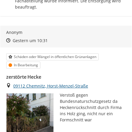
Fachabteilung wurde informiert. Die Entsorgung wird 
beauftragt.
Anonym
Zeitpunkt des Erstellens
Zeitpunkt des Erstellens
Zur Äußerung
Gestern um 10:31
Kategorie
Schäden oder Mängel in öffentlichen Grünanlagen
Status
In Bearbeitung
zerstörte Hecke
Ort
09112 Chemnitz, Horst-Menzel-Straße
Verstoß gegen 
Bundesnaturschutzgesetz da 
Heckenrückschnitt durch Firma 
ins Holz ging, nicht nur ein 
Formschnitt war