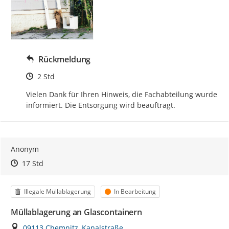
Rückmeldung
Zeitpunkt des Erstellens
2 Std
Vielen Dank für Ihren Hinweis, die Fachabteilung wurde 
informiert. Die Entsorgung wird beauftragt.
Anonym
Zeitpunkt des Erstellens
Zeitpunkt des Erstellens
Zur Äußerung
17 Std
Kategorie
Status
Illegale Müllablagerung
In Bearbeitung
Müllablagerung an Glascontainern
Ort
09113 Chemnitz, Kanalstraße