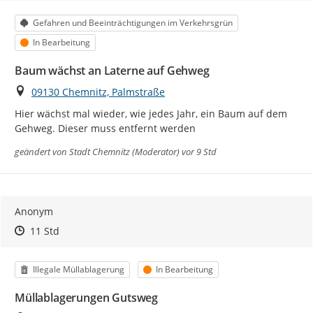
Kategorie
Gefahren und Beeinträchtigungen im Verkehrsgrün
Status
In Bearbeitung
Baum wächst an Laterne auf Gehweg
Ort
09130 Chemnitz, Palmstraße
Hier wächst mal wieder, wie jedes Jahr, ein Baum auf dem 
Gehweg. Dieser muss entfernt werden
geändert von
Stadt Chemnitz (Moderator)
vor 9 Std
Anonym
Zeitpunkt des Erstellens
Zeitpunkt des Erstellens
Zur Äußerung
11 Std
Kategorie
Status
Illegale Müllablagerung
In Bearbeitung
Müllablagerungen Gutsweg