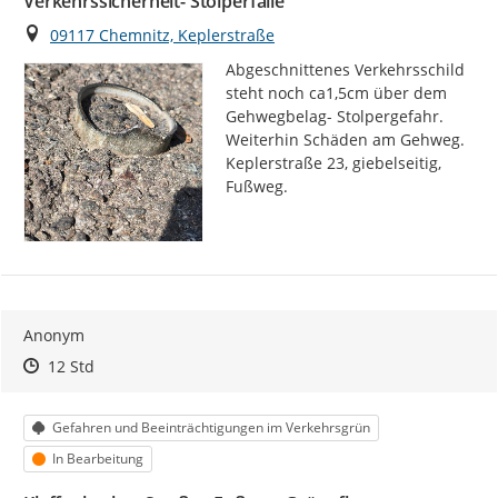
Verkehrssicherheit- Stolperfalle
Ort
09117 Chemnitz, Keplerstraße
Abgeschnittenes Verkehrsschild 
steht noch ca1,5cm über dem 
Gehwegbelag- Stolpergefahr. 
Weiterhin Schäden am Gehweg. 
Keplerstraße 23, giebelseitig, 
Fußweg.
Anonym
Zeitpunkt des Erstellens
Zeitpunkt des Erstellens
Zur Äußerung
12 Std
Kategorie
Gefahren und Beeinträchtigungen im Verkehrsgrün
Status
In Bearbeitung