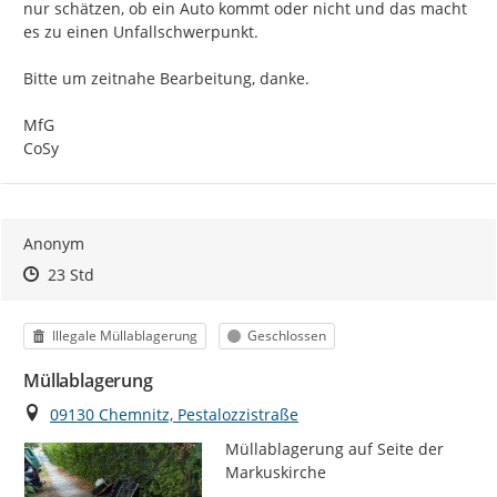
nur schätzen, ob ein Auto kommt oder nicht und das macht 
es zu einen Unfallschwerpunkt.

Bitte um zeitnahe Bearbeitung, danke.

MfG

CoSy
Anonym
Zeitpunkt des Erstellens
Zeitpunkt des Erstellens
Zur Äußerung
23 Std
Kategorie
Status
Illegale Müllablagerung
Geschlossen
Müllablagerung
Ort
09130 Chemnitz, Pestalozzistraße
Müllablagerung auf Seite der 
Markuskirche