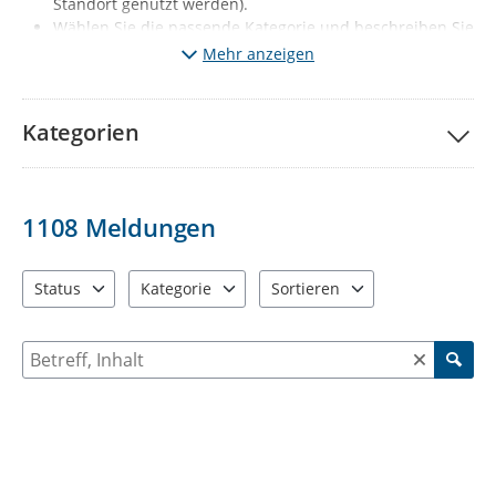
Standort genutzt werden).
Wählen Sie die passende Kategorie und beschreiben Sie
kurz den Mangel. Fügen Sie wenn möglich ein Foto vom
Mehr anzeigen
Mangel hinzu.
Klicken Sie auf „Meldung absenden“.
Ihre Meldung wird
nach redaktioneller Prüfung sichtbar (diese erfolgt 1x
Kategorien
täglich, Mo-Fr, außer Feiertage).
Gleichzeitig wird der
jeweils zuständige Fachbereich automatisch informiert.
Wichtige Hinweise:
1108
Meldungen
Melden Sie bitte nur solche Mängel, die den
vorgegebenen Kategorien entsprechen. Sie haben ein
anderes Problem entdeckt? Dann informieren Sie uns
Status
Kategorie
Sortieren
bitte über die Behördenrufnummer 115 oder per Mail
3 Einträge verfügbar. Benutzen Sie "Pfeiltaste oben" und "Pfeil
12 Einträge verfügbar. Benutzen Sie "Pfeiltaste o
2 Einträge verfügbar. Benutzen 
an
d115@stadt-chemnitz.de
Suche nach Meldungen und Kommentaren
Falls Sie Ihrer Meldung Fotos anfügen, werden diese zu
ihrer Meldung öffentlich sichtbar: Diese dürfen
ausschließlich den jeweiligen Schaden bzw. den Ort der
Verunreinigung enthalten. Personen, KFZ-Kennzeichen
oder auch Einblicke in die Privatsphäre (z.B.
Wohnungen, Privatgärten) dürfen nicht zu sehen sein.
Beschreiben Sie bei Ihrer Meldung bitte nur sachlich