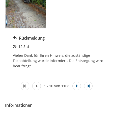
Rückmeldung
Zeitpunkt des Erstellens
12 Std
Vielen Dank für Ihren Hinweis, die zuständige 
Fachabteilung wurde informiert. Die Entsorgung wird 
beauftragt.
1 - 10 von 1108
Informationen