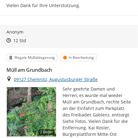
Vielen Dank für Ihre Unterstützung.
Anonym
Zeitpunkt des Erstellens
Zeitpunkt des Erstellens
Zur Äußerung
12 Std
Kategorie
Status
Illegale Müllablagerung
In Bearbeitung
Müll am Grundbach
Ort
09127 Chemnitz, Augustusburger Straße
Sehr geehrte Damen und 
Herren, es wurde mal wieder 
Müll am Grundbach, rechte Seite 
an der Einfahrt zum Parkplatz 
des Freibades Gablenz, entsorgt. 
Siehe Fotos. Vielen Dank für die 
Entfernung. Kai Rösler, 
2 Bilder
Bürgerplattform Mitte-Ost