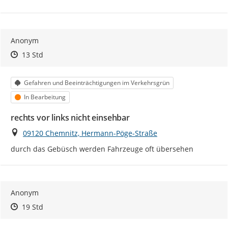
Anonym
Zeitpunkt des Erstellens
Zeitpunkt des Erstellens
Zur Äußerung
13 Std
Kategorie
Gefahren und Beeinträchtigungen im Verkehrsgrün
Status
In Bearbeitung
rechts vor links nicht einsehbar
Ort
09120 Chemnitz, Hermann-Pöge-Straße
durch das Gebüsch werden Fahrzeuge oft übersehen
Anonym
Zeitpunkt des Erstellens
Zeitpunkt des Erstellens
Zur Äußerung
19 Std