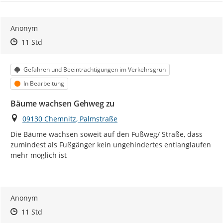
Anonym
Zeitpunkt des Erstellens
Zeitpunkt des Erstellens
Zur Äußerung
11 Std
Kategorie
Gefahren und Beeinträchtigungen im Verkehrsgrün
Status
In Bearbeitung
Bäume wachsen Gehweg zu
Ort
09130 Chemnitz, Palmstraße
Die Bäume wachsen soweit auf den Fußweg/ Straße, dass 
zumindest als Fußgänger kein ungehindertes entlanglaufen 
mehr möglich ist
Anonym
Zeitpunkt des Erstellens
Zeitpunkt des Erstellens
Zur Äußerung
11 Std