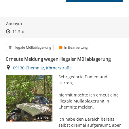
Anonym
Zeitpunkt des Erstellens
Zeitpunkt des Erstellens
Zur Äußerung
11 Std
Kategorie
Status
Illegale Müllablagerung
In Bearbeitung
Erneute Meldung wegen illegaler Müllablagerung
Ort
09130 Chemnitz, Körnerstraße
Sehr geehrte Damen und 
Herren,

hiermit möchte ich erneut eine 
illegale Müllablagerung in 
Chemnitz melden.

2 Bilder
Ich habe den Bereich bereits 
selbst dreimal aufgeräumt, aber 