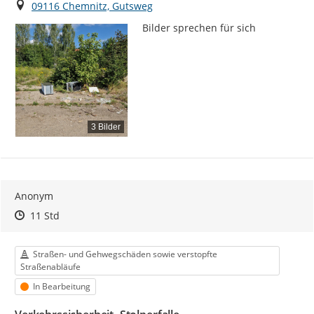
Ort
09116 Chemnitz, Gutsweg
Bilder sprechen für sich
3 Bilder
Anonym
Zeitpunkt des Erstellens
Zeitpunkt des Erstellens
Zur Äußerung
11 Std
Kategorie
Straßen- und Gehwegschäden sowie verstopfte
Straßenabläufe
Status
In Bearbeitung