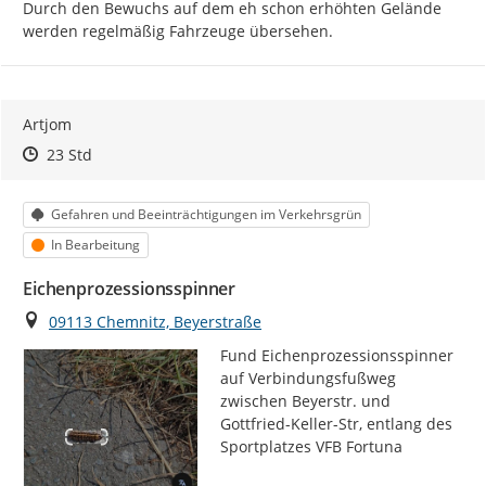
Durch den Bewuchs auf dem eh schon erhöhten Gelände 
werden regelmäßig Fahrzeuge übersehen.
Artjom
Zeitpunkt des Erstellens
Zeitpunkt des Erstellens
Zur Äußerung
23 Std
Kategorie
Gefahren und Beeinträchtigungen im Verkehrsgrün
Status
In Bearbeitung
Eichenprozessionsspinner
Ort
09113 Chemnitz, Beyerstraße
Fund Eichenprozessionsspinner 
auf Verbindungsfußweg 
zwischen Beyerstr. und 
Gottfried-Keller-Str, entlang des 
Sportplatzes VFB Fortuna