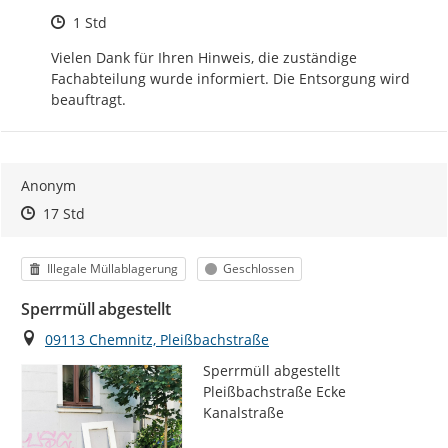
Zeitpunkt des Erstellens
1 Std
Vielen Dank für Ihren Hinweis, die zuständige 
Fachabteilung wurde informiert. Die Entsorgung wird 
beauftragt.
Anonym
Zeitpunkt des Erstellens
Zeitpunkt des Erstellens
Zur Äußerung
17 Std
Kategorie
Status
Illegale Müllablagerung
Geschlossen
Sperrmüll abgestellt
Ort
09113 Chemnitz, Pleißbachstraße
Sperrmüll abgestellt 
Pleißbachstraße Ecke 
Kanalstraße