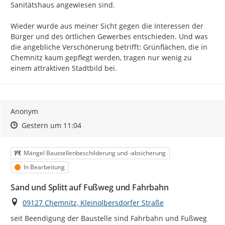
Sanitätshaus angewiesen sind.

Wieder wurde aus meiner Sicht gegen die Interessen der 
Bürger und des örtlichen Gewerbes entschieden. Und was 
die angebliche Verschönerung betrifft: Grünflächen, die in 
Chemnitz kaum gepflegt werden, tragen nur wenig zu 
einem attraktiven Stadtbild bei.
Anonym
Zeitpunkt des Erstellens
Zeitpunkt des Erstellens
Zur Äußerung
Gestern um 11:04
Kategorie
Mängel Baustellenbeschilderung und -absicherung
Status
In Bearbeitung
Sand und Splitt auf Fußweg und Fahrbahn
Ort
09127 Chemnitz, Kleinolbersdorfer Straße
seit Beendigung der Baustelle sind Fahrbahn und Fußweg 