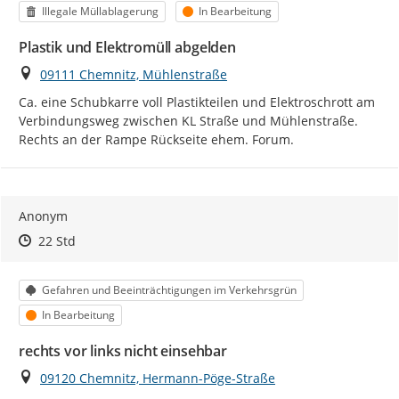
Kategorie
Status
Illegale Müllablagerung
In Bearbeitung
Plastik und Elektromüll abgelden
Ort
09111 Chemnitz, Mühlenstraße
Ca. eine Schubkarre voll Plastikteilen und Elektroschrott am 
Verbindungsweg zwischen KL Straße und Mühlenstraße. 
Rechts an der Rampe Rückseite ehem. Forum.
Anonym
Zeitpunkt des Erstellens
Zeitpunkt des Erstellens
Zur Äußerung
22 Std
Kategorie
Gefahren und Beeinträchtigungen im Verkehrsgrün
Status
In Bearbeitung
rechts vor links nicht einsehbar
Ort
09120 Chemnitz, Hermann-Pöge-Straße