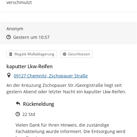
verschmutzt
Anonym
Zeitpunkt des Erstellens
Zeitpunkt des Erstellens
Zur Äußerung
Gestern um 10:57
Kategorie
Status
Illegale Müllablagerung
Geschlossen
kaputter Lkw-Reifen
Ort
09127 Chemnitz, Zschopauer Straße
An der Kreuzung Zschopauer Str./Georgistraße liegt seit 
gestern Abend oder letzter Nacht ein kaputter Lkw-Reifen.
Rückmeldung
Zeitpunkt des Erstellens
22 Std
Vielen Dank für Ihren Hinweis, die zuständige 
Fachabteilung wurde informiert. Die Entsorgung wird 