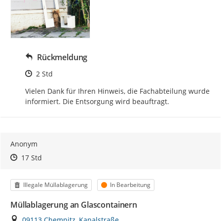
Rückmeldung
Zeitpunkt des Erstellens
2 Std
Vielen Dank für Ihren Hinweis, die Fachabteilung wurde 
informiert. Die Entsorgung wird beauftragt.
Anonym
Zeitpunkt des Erstellens
Zeitpunkt des Erstellens
Zur Äußerung
17 Std
Kategorie
Status
Illegale Müllablagerung
In Bearbeitung
Müllablagerung an Glascontainern
Ort
09113 Chemnitz, Kanalstraße