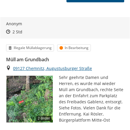
Anonym
Zeitpunkt des Erstellens
Zeitpunkt des Erstellens
Zur Äußerung
2 Std
Kategorie
Status
Illegale Müllablagerung
In Bearbeitung
Müll am Grundbach
Ort
09127 Chemnitz, Augustusburger Straße
Sehr geehrte Damen und 
Herren, es wurde mal wieder 
Müll am Grundbach, rechte Seite 
an der Einfahrt zum Parkplatz 
des Freibades Gablenz, entsorgt. 
Siehe Fotos. Vielen Dank für die 
Entfernung. Kai Rösler, 
2 Bilder
Bürgerplattform Mitte-Ost