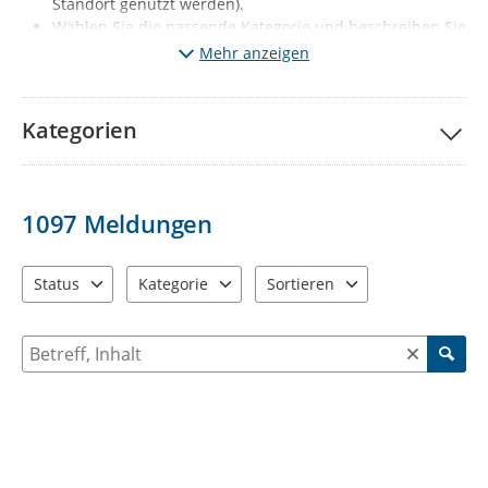
Standort genutzt werden).
Wählen Sie die passende Kategorie und beschreiben Sie
kurz den Mangel. Fügen Sie wenn möglich ein Foto vom
Mehr anzeigen
Mangel hinzu.
Klicken Sie auf „Meldung absenden“.
Ihre Meldung wird
nach redaktioneller Prüfung sichtbar (diese erfolgt 1x
Kategorien
täglich, Mo-Fr, außer Feiertage).
Gleichzeitig wird der
jeweils zuständige Fachbereich automatisch informiert.
Wichtige Hinweise:
1097
Meldungen
Melden Sie bitte nur solche Mängel, die den
vorgegebenen Kategorien entsprechen. Sie haben ein
anderes Problem entdeckt? Dann informieren Sie uns
Status
Kategorie
Sortieren
bitte über die Behördenrufnummer 115 oder per Mail
3 Einträge verfügbar. Benutzen Sie "Pfeiltaste oben" und "Pfeil
12 Einträge verfügbar. Benutzen Sie "Pfeiltaste o
2 Einträge verfügbar. Benutzen 
an
d115@stadt-chemnitz.de
Suche nach Meldungen und Kommentaren
Falls Sie Ihrer Meldung Fotos anfügen, werden diese zu
ihrer Meldung öffentlich sichtbar: Diese dürfen
ausschließlich den jeweiligen Schaden bzw. den Ort der
Verunreinigung enthalten. Personen, KFZ-Kennzeichen
oder auch Einblicke in die Privatsphäre (z.B.
Wohnungen, Privatgärten) dürfen nicht zu sehen sein.
Beschreiben Sie bei Ihrer Meldung bitte nur sachlich