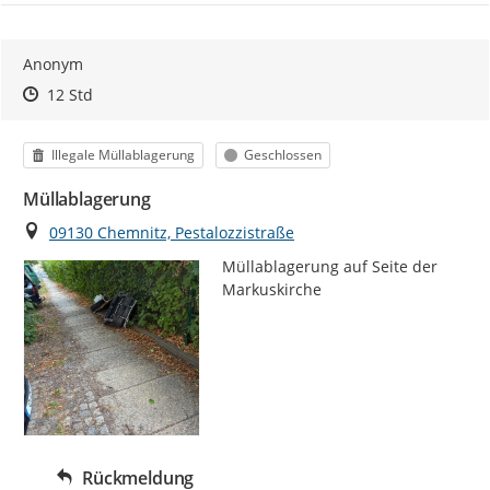
Anonym
Zeitpunkt des Erstellens
Zeitpunkt des Erstellens
Zur Äußerung
12 Std
Kategorie
Status
Illegale Müllablagerung
Geschlossen
Müllablagerung
Ort
09130 Chemnitz, Pestalozzistraße
Müllablagerung auf Seite der 
Markuskirche
Rückmeldung