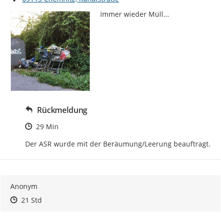
Immer wieder Müll...
Rückmeldung
Zeitpunkt des Erstellens
29 Min
Der ASR wurde mit der Beräumung/Leerung beauftragt.
Anonym
Zeitpunkt des Erstellens
Zeitpunkt des Erstellens
Zur Äußerung
21 Std