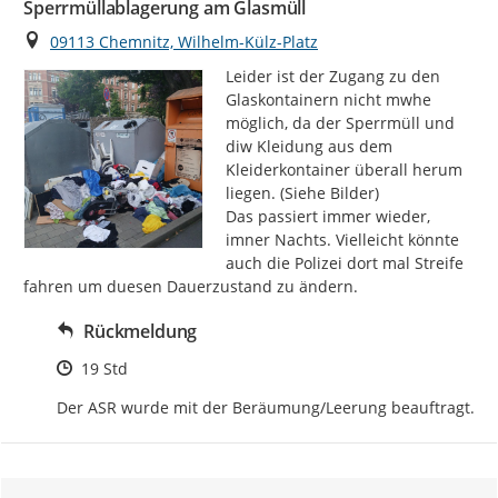
Sperrmüllablagerung am Glasmüll
Ort
09113 Chemnitz, Wilhelm-Külz-Platz
Leider ist der Zugang zu den 
Glaskontainern nicht mwhe 
möglich, da der Sperrmüll und 
diw Kleidung aus dem 
Kleiderkontainer überall herum 
liegen. (Siehe Bilder)

Das passiert immer wieder, 
imner Nachts. Vielleicht könnte 
auch die Polizei dort mal Streife 
fahren um duesen Dauerzustand zu ändern.
Rückmeldung
Zeitpunkt des Erstellens
19 Std
Der ASR wurde mit der Beräumung/Leerung beauftragt.