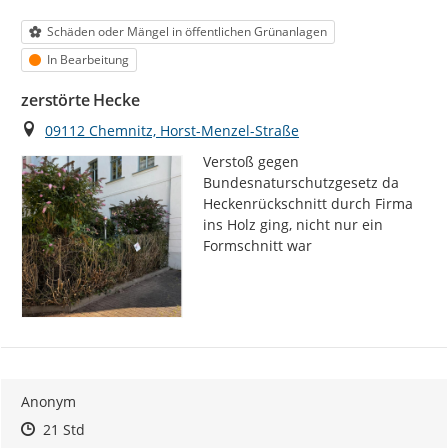
Kategorie
Schäden oder Mängel in öffentlichen Grünanlagen
Status
In Bearbeitung
zerstörte Hecke
Ort
09112 Chemnitz, Horst-Menzel-Straße
Verstoß gegen 
Bundesnaturschutzgesetz da 
Heckenrückschnitt durch Firma 
ins Holz ging, nicht nur ein 
Formschnitt war
Anonym
Zeitpunkt des Erstellens
Zeitpunkt des Erstellens
Zur Äußerung
21 Std