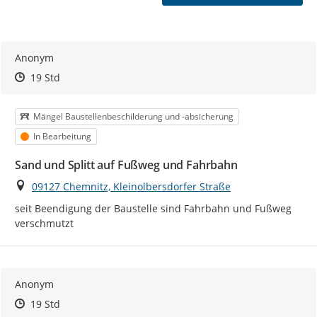
Anonym
Zeitpunkt des Erstellens
Zeitpunkt des Erstellens
Zur Äußerung
19 Std
Kategorie
Mängel Baustellenbeschilderung und -absicherung
Status
In Bearbeitung
Sand und Splitt auf Fußweg und Fahrbahn
Ort
09127 Chemnitz, Kleinolbersdorfer Straße
seit Beendigung der Baustelle sind Fahrbahn und Fußweg 
verschmutzt
Anonym
Zeitpunkt des Erstellens
Zeitpunkt des Erstellens
Zur Äußerung
19 Std