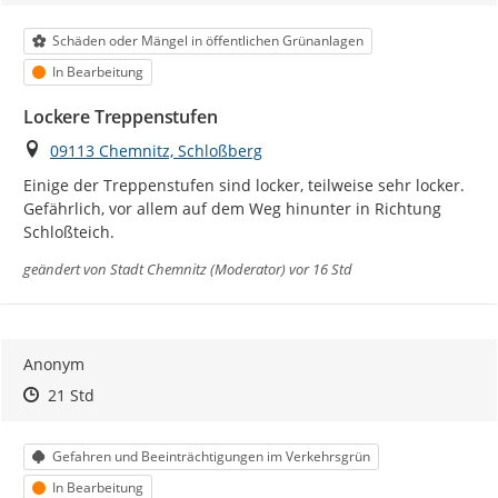
Kategorie
Schäden oder Mängel in öffentlichen Grünanlagen
Status
In Bearbeitung
Lockere Treppenstufen
Ort
09113 Chemnitz, Schloßberg
Einige der Treppenstufen sind locker, teilweise sehr locker. 
Gefährlich, vor allem auf dem Weg hinunter in Richtung 
Schloßteich.
geändert von
Stadt Chemnitz (Moderator)
vor 16 Std
Anonym
Zeitpunkt des Erstellens
Zeitpunkt des Erstellens
Zur Äußerung
21 Std
Kategorie
Gefahren und Beeinträchtigungen im Verkehrsgrün
Status
In Bearbeitung