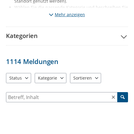
Standort genutzt werden).
Wählen Sie die passende Kategorie und beschreiben Sie
kurz den Mangel. Fügen Sie wenn möglich ein Foto vom
Mehr anzeigen
Mangel hinzu.
Klicken Sie auf „Meldung absenden“.
Ihre Meldung wird
nach redaktioneller Prüfung sichtbar (diese erfolgt 1x
Kategorien
täglich, Mo-Fr, außer Feiertage).
Gleichzeitig wird der
jeweils zuständige Fachbereich automatisch informiert.
Wichtige Hinweise:
1114
Meldungen
Melden Sie bitte nur solche Mängel, die den
vorgegebenen Kategorien entsprechen. Sie haben ein
anderes Problem entdeckt? Dann informieren Sie uns
Status
Kategorie
Sortieren
bitte über die Behördenrufnummer 115 oder per Mail
3 Einträge verfügbar. Benutzen Sie "Pfeiltaste oben" und "Pfeil
12 Einträge verfügbar. Benutzen Sie "Pfeiltaste o
2 Einträge verfügbar. Benutzen 
an
d115@stadt-chemnitz.de
Suche nach Meldungen und Kommentaren
Falls Sie Ihrer Meldung Fotos anfügen, werden diese zu
ihrer Meldung öffentlich sichtbar: Diese dürfen
ausschließlich den jeweiligen Schaden bzw. den Ort der
Verunreinigung enthalten. Personen, KFZ-Kennzeichen
oder auch Einblicke in die Privatsphäre (z.B.
Wohnungen, Privatgärten) dürfen nicht zu sehen sein.
Beschreiben Sie bei Ihrer Meldung bitte nur sachlich