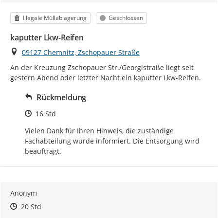
Kategorie
Status
Illegale Müllablagerung
Geschlossen
kaputter Lkw-Reifen
Ort
09127 Chemnitz, Zschopauer Straße
An der Kreuzung Zschopauer Str./Georgistraße liegt seit 
gestern Abend oder letzter Nacht ein kaputter Lkw-Reifen.
Rückmeldung
Zeitpunkt des Erstellens
16 Std
Vielen Dank für Ihren Hinweis, die zuständige 
Fachabteilung wurde informiert. Die Entsorgung wird 
beauftragt.
Anonym
Zeitpunkt des Erstellens
Zeitpunkt des Erstellens
Zur Äußerung
20 Std