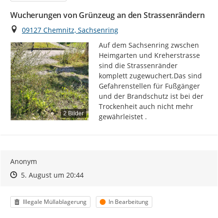
Wucherungen von Grünzeug an den Strassenrändern
Ort
09127 Chemnitz, Sachsenring
Auf dem Sachsenring zwschen 
Heimgarten und Kreherstrasse 
sind die Strassenränder 
komplett zugewuchert.Das sind 
Gefahrenstellen für Fußgänger 
und der Brandschutz ist bei der 
Trockenheit auch nicht mehr 
2 Bilder
gewährleistet .
Anonym
Zeitpunkt des Erstellens
Zeitpunkt des Erstellens
Zur Äußerung
5. August um 20:44
Kategorie
Status
Illegale Müllablagerung
In Bearbeitung