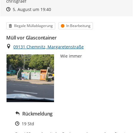
chrisgraef
Zeitpunkt des Erstellens
Zeitpunkt des Erstellens
Zur Äußerung
5. August um 19:40
Kategorie
Status
Illegale Müllablagerung
In Bearbeitung
Müll vor Glascontainer
Ort
09131 Chemnitz, Margaretenstraße
Wie immer
Rückmeldung
Zeitpunkt des Erstellens
19 Std