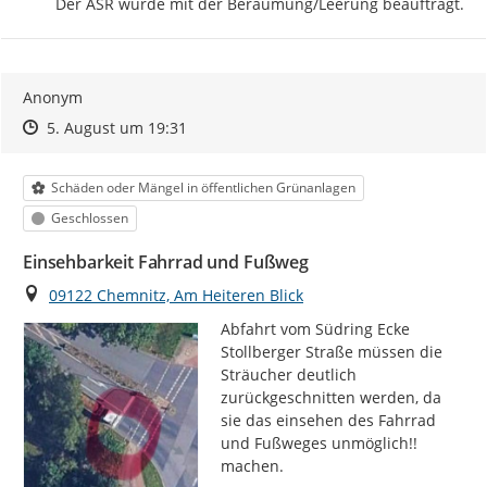
Der ASR wurde mit der Beräumung/Leerung beauftragt.
Anonym
Zeitpunkt des Erstellens
Zeitpunkt des Erstellens
Zur Äußerung
5. August um 19:31
Kategorie
Schäden oder Mängel in öffentlichen Grünanlagen
Status
Geschlossen
Einsehbarkeit Fahrrad und Fußweg
Ort
09122 Chemnitz, Am Heiteren Blick
Abfahrt vom Südring Ecke 
Stollberger Straße müssen die 
Sträucher deutlich 
zurückgeschnitten werden, da 
sie das einsehen des Fahrrad 
und Fußweges unmöglich!! 
machen.