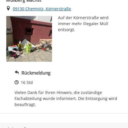
Ort
09130 Chemnitz, Körnerstraße
Auf der Körnerstraße wird 
immer mehr illegaler Müll 
entsorgt.
Rückmeldung
Zeitpunkt des Erstellens
16 Std
Vielen Dank für Ihren Hinweis, die zuständige 
Fachabteilung wurde informiert. Die Entsorgung wird 
beauftragt.