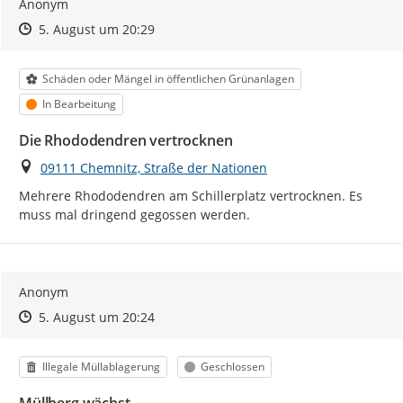
Anonym
Zeitpunkt des Erstellens
Zeitpunkt des Erstellens
Zur Äußerung
5. August um 20:29
Kategorie
Schäden oder Mängel in öffentlichen Grünanlagen
Status
In Bearbeitung
Die Rhododendren vertrocknen
Ort
09111 Chemnitz, Straße der Nationen
Mehrere Rhododendren am Schillerplatz vertrocknen. Es 
muss mal dringend gegossen werden.
Anonym
Zeitpunkt des Erstellens
Zeitpunkt des Erstellens
Zur Äußerung
5. August um 20:24
Kategorie
Status
Illegale Müllablagerung
Geschlossen
Müllberg wächst