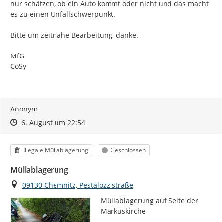
nur schätzen, ob ein Auto kommt oder nicht und das macht 
es zu einen Unfallschwerpunkt.

Bitte um zeitnahe Bearbeitung, danke.

MfG

CoSy
Anonym
Zeitpunkt des Erstellens
Zeitpunkt des Erstellens
Zur Äußerung
6. August um 22:54
Kategorie
Status
Illegale Müllablagerung
Geschlossen
Müllablagerung
Ort
09130 Chemnitz, Pestalozzistraße
Müllablagerung auf Seite der 
Markuskirche