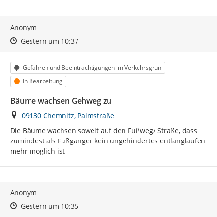
Anonym
Zeitpunkt des Erstellens
Zeitpunkt des Erstellens
Zur Äußerung
Gestern um 10:37
Kategorie
Gefahren und Beeinträchtigungen im Verkehrsgrün
Status
In Bearbeitung
Bäume wachsen Gehweg zu
Ort
09130 Chemnitz, Palmstraße
Die Bäume wachsen soweit auf den Fußweg/ Straße, dass 
zumindest als Fußgänger kein ungehindertes entlanglaufen 
mehr möglich ist
Anonym
Zeitpunkt des Erstellens
Zeitpunkt des Erstellens
Zur Äußerung
Gestern um 10:35