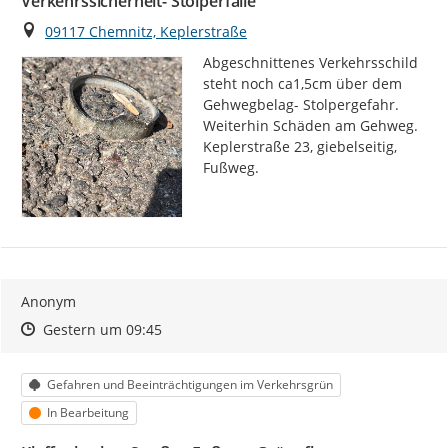
Verkehrssicherheit- Stolperfalle
Ort
09117 Chemnitz, Keplerstraße
Abgeschnittenes Verkehrsschild 
steht noch ca1,5cm über dem 
Gehwegbelag- Stolpergefahr. 
Weiterhin Schäden am Gehweg. 
Keplerstraße 23, giebelseitig, 
Fußweg.
Anonym
Zeitpunkt des Erstellens
Zeitpunkt des Erstellens
Zur Äußerung
Gestern um 09:45
Kategorie
Gefahren und Beeinträchtigungen im Verkehrsgrün
Status
In Bearbeitung