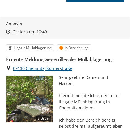
Anonym
Zeitpunkt des Erstellens
Zeitpunkt des Erstellens
Zur Äußerung
Gestern um 10:49
Kategorie
Status
Illegale Müllablagerung
In Bearbeitung
Erneute Meldung wegen illegaler Müllablagerung
Ort
09130 Chemnitz, Körnerstraße
Sehr geehrte Damen und 
Herren,

hiermit möchte ich erneut eine 
illegale Müllablagerung in 
Chemnitz melden.

2 Bilder
Ich habe den Bereich bereits 
selbst dreimal aufgeräumt, aber 