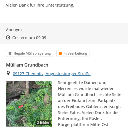
Vielen Dank für Ihre Unterstützung.
Anonym
Zeitpunkt des Erstellens
Zeitpunkt des Erstellens
Zur Äußerung
Gestern um 09:09
Kategorie
Status
Illegale Müllablagerung
In Bearbeitung
Müll am Grundbach
Ort
09127 Chemnitz, Augustusburger Straße
Sehr geehrte Damen und 
Herren, es wurde mal wieder 
Müll am Grundbach, rechte Seite 
an der Einfahrt zum Parkplatz 
des Freibades Gablenz, entsorgt. 
Siehe Fotos. Vielen Dank für die 
Entfernung. Kai Rösler, 
2 Bilder
Bürgerplattform Mitte-Ost