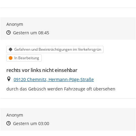
Anonym
Zeitpunkt des Erstellens
Zeitpunkt des Erstellens
Zur Äußerung
Gestern um 08:45
Kategorie
Gefahren und Beeinträchtigungen im Verkehrsgrün
Status
In Bearbeitung
rechts vor links nicht einsehbar
Ort
09120 Chemnitz, Hermann-Pöge-Straße
durch das Gebüsch werden Fahrzeuge oft übersehen
Anonym
Zeitpunkt des Erstellens
Zeitpunkt des Erstellens
Zur Äußerung
Gestern um 03:00