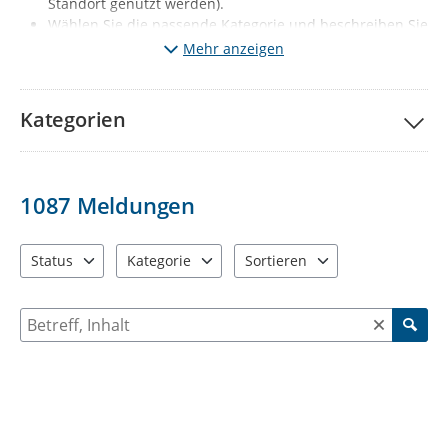
Standort genutzt werden).
Wählen Sie die passende Kategorie und beschreiben Sie
kurz den Mangel. Fügen Sie wenn möglich ein Foto vom
Mehr anzeigen
Mangel hinzu.
Klicken Sie auf „Meldung absenden“.
Ihre Meldung wird
nach redaktioneller Prüfung sichtbar (diese erfolgt 1x
Kategorien
täglich, Mo-Fr, außer Feiertage).
Gleichzeitig wird der
jeweils zuständige Fachbereich automatisch informiert.
Wichtige Hinweise:
1087
Meldungen
Melden Sie bitte nur solche Mängel, die den
vorgegebenen Kategorien entsprechen. Sie haben ein
anderes Problem entdeckt? Dann informieren Sie uns
Status
Kategorie
Sortieren
bitte über die Behördenrufnummer 115 oder per Mail
3 Einträge verfügbar. Benutzen Sie "Pfeiltaste oben" und "Pfeil
12 Einträge verfügbar. Benutzen Sie "Pfeiltaste o
2 Einträge verfügbar. Benutzen 
an
d115@stadt-chemnitz.de
Suche nach Meldungen und Kommentaren
Falls Sie Ihrer Meldung Fotos anfügen, werden diese zu
ihrer Meldung öffentlich sichtbar: Diese dürfen
ausschließlich den jeweiligen Schaden bzw. den Ort der
Verunreinigung enthalten. Personen, KFZ-Kennzeichen
oder auch Einblicke in die Privatsphäre (z.B.
Wohnungen, Privatgärten) dürfen nicht zu sehen sein.
Beschreiben Sie bei Ihrer Meldung bitte nur sachlich