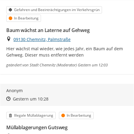
Kategorie
Gefahren und Beeinträchtigungen im Verkehrsgrün
Status
In Bearbeitung
Baum wächst an Laterne auf Gehweg
Ort
09130 Chemnitz, Palmstraße
Hier wächst mal wieder, wie jedes Jahr, ein Baum auf dem 
Gehweg. Dieser muss entfernt werden
geändert von
Stadt Chemnitz (Moderator)
Gestern um 12:03
Anonym
Zeitpunkt des Erstellens
Zeitpunkt des Erstellens
Zur Äußerung
Gestern um 10:28
Kategorie
Status
Illegale Müllablagerung
In Bearbeitung
Müllablagerungen Gutsweg