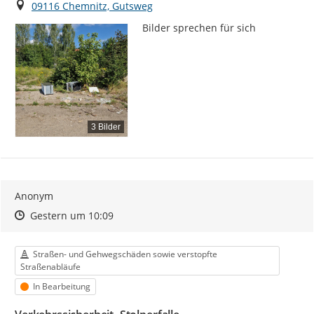
Ort
09116 Chemnitz, Gutsweg
Bilder sprechen für sich
3 Bilder
Anonym
Zeitpunkt des Erstellens
Zeitpunkt des Erstellens
Zur Äußerung
Gestern um 10:09
Kategorie
Straßen- und Gehwegschäden sowie verstopfte
Straßenabläufe
Status
In Bearbeitung