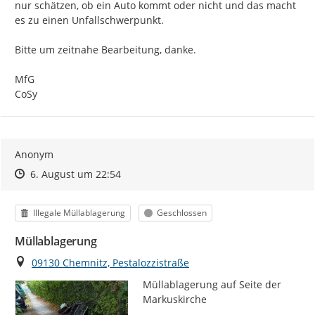
nur schätzen, ob ein Auto kommt oder nicht und das macht 
es zu einen Unfallschwerpunkt.

Bitte um zeitnahe Bearbeitung, danke.

MfG

CoSy
Anonym
Zeitpunkt des Erstellens
Zeitpunkt des Erstellens
Zur Äußerung
6. August um 22:54
Kategorie
Status
Illegale Müllablagerung
Geschlossen
Müllablagerung
Ort
09130 Chemnitz, Pestalozzistraße
Müllablagerung auf Seite der 
Markuskirche