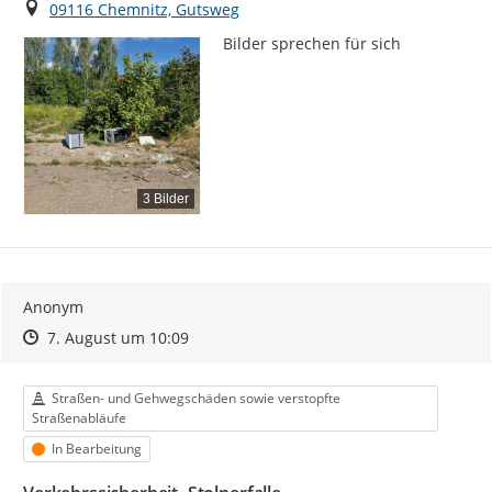
Ort
09116 Chemnitz, Gutsweg
Bilder sprechen für sich
3 Bilder
Anonym
Zeitpunkt des Erstellens
Zeitpunkt des Erstellens
Zur Äußerung
7. August um 10:09
Kategorie
Straßen- und Gehwegschäden sowie verstopfte
Straßenabläufe
Status
In Bearbeitung