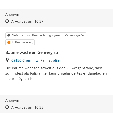
Anonym
Zeitpunkt des Erstellens
Zeitpunkt des Erstellens
Zur Äußerung
7. August um 10:37
Kategorie
Gefahren und Beeinträchtigungen im Verkehrsgrün
Status
In Bearbeitung
Bäume wachsen Gehweg zu
Ort
09130 Chemnitz, Palmstraße
Die Bäume wachsen soweit auf den Fußweg/ Straße, dass 
zumindest als Fußgänger kein ungehindertes entlanglaufen 
mehr möglich ist
Anonym
Zeitpunkt des Erstellens
Zeitpunkt des Erstellens
Zur Äußerung
7. August um 10:35