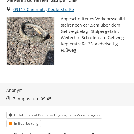
Verkehrssicherheit- Stolperfalle
Ort
09117 Chemnitz, Keplerstraße
Abgeschnittenes Verkehrsschild 
steht noch ca1,5cm über dem 
Gehwegbelag- Stolpergefahr. 
Weiterhin Schäden am Gehweg. 
Keplerstraße 23, giebelseitig, 
Fußweg.
Anonym
Zeitpunkt des Erstellens
Zeitpunkt des Erstellens
Zur Äußerung
7. August um 09:45
Kategorie
Gefahren und Beeinträchtigungen im Verkehrsgrün
Status
In Bearbeitung