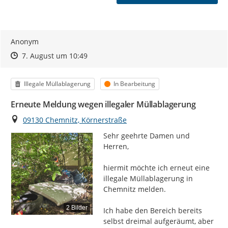
Anonym
Zeitpunkt des Erstellens
Zeitpunkt des Erstellens
Zur Äußerung
7. August um 10:49
Kategorie
Status
Illegale Müllablagerung
In Bearbeitung
Erneute Meldung wegen illegaler Müllablagerung
Ort
09130 Chemnitz, Körnerstraße
Sehr geehrte Damen und 
Herren,

hiermit möchte ich erneut eine 
illegale Müllablagerung in 
Chemnitz melden.

2 Bilder
Ich habe den Bereich bereits 
selbst dreimal aufgeräumt, aber 