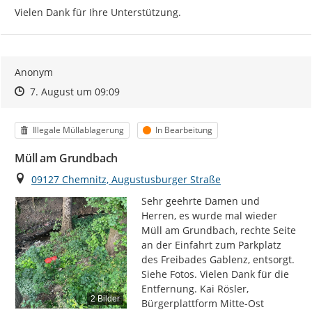
Vielen Dank für Ihre Unterstützung.
Anonym
Zeitpunkt des Erstellens
Zeitpunkt des Erstellens
Zur Äußerung
7. August um 09:09
Kategorie
Status
Illegale Müllablagerung
In Bearbeitung
Müll am Grundbach
Ort
09127 Chemnitz, Augustusburger Straße
Sehr geehrte Damen und 
Herren, es wurde mal wieder 
Müll am Grundbach, rechte Seite 
an der Einfahrt zum Parkplatz 
des Freibades Gablenz, entsorgt. 
Siehe Fotos. Vielen Dank für die 
Entfernung. Kai Rösler, 
2 Bilder
Bürgerplattform Mitte-Ost