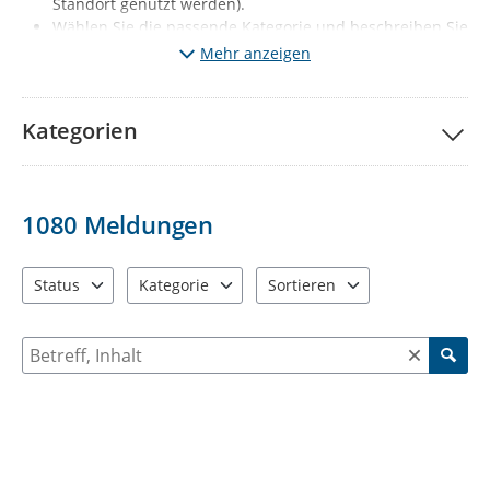
Standort genutzt werden).
Wählen Sie die passende Kategorie und beschreiben Sie
kurz den Mangel. Fügen Sie wenn möglich ein Foto vom
Mehr anzeigen
Mangel hinzu.
Klicken Sie auf „Meldung absenden“.
Ihre Meldung wird
nach redaktioneller Prüfung sichtbar (diese erfolgt 1x
Kategorien
täglich, Mo-Fr, außer Feiertage).
Gleichzeitig wird der
jeweils zuständige Fachbereich automatisch informiert.
Wichtige Hinweise:
1080
Meldungen
Melden Sie bitte nur solche Mängel, die den
vorgegebenen Kategorien entsprechen. Sie haben ein
anderes Problem entdeckt? Dann informieren Sie uns
Status
Kategorie
Sortieren
bitte über die Behördenrufnummer 115 oder per Mail
3 Einträge verfügbar. Benutzen Sie "Pfeiltaste oben" und "Pfeil
12 Einträge verfügbar. Benutzen Sie "Pfeiltaste o
2 Einträge verfügbar. Benutzen 
an
d115@stadt-chemnitz.de
Suche nach Meldungen und Kommentaren
Falls Sie Ihrer Meldung Fotos anfügen, werden diese zu
ihrer Meldung öffentlich sichtbar: Diese dürfen
ausschließlich den jeweiligen Schaden bzw. den Ort der
Verunreinigung enthalten. Personen, KFZ-Kennzeichen
oder auch Einblicke in die Privatsphäre (z.B.
Wohnungen, Privatgärten) dürfen nicht zu sehen sein.
Beschreiben Sie bei Ihrer Meldung bitte nur sachlich