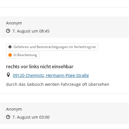
Anonym
Zeitpunkt des Erstellens
Zeitpunkt des Erstellens
Zur Äußerung
7. August um 08:45
Kategorie
Gefahren und Beeinträchtigungen im Verkehrsgrün
Status
In Bearbeitung
rechts vor links nicht einsehbar
Ort
09120 Chemnitz, Hermann-Pöge-Straße
durch das Gebüsch werden Fahrzeuge oft übersehen
Anonym
Zeitpunkt des Erstellens
Zeitpunkt des Erstellens
Zur Äußerung
7. August um 03:00