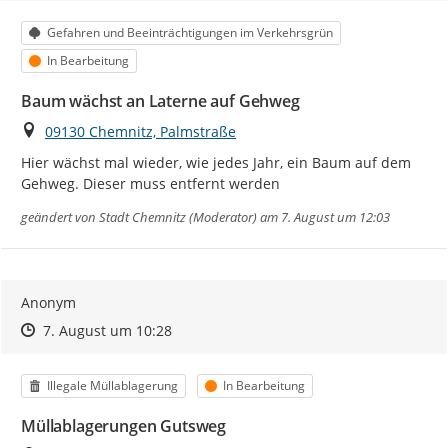
Kategorie
Gefahren und Beeinträchtigungen im Verkehrsgrün
Status
In Bearbeitung
Baum wächst an Laterne auf Gehweg
Ort
09130 Chemnitz, Palmstraße
Hier wächst mal wieder, wie jedes Jahr, ein Baum auf dem 
Gehweg. Dieser muss entfernt werden
geändert von
Stadt Chemnitz (Moderator)
am 7. August um 12:03
Anonym
Zeitpunkt des Erstellens
Zeitpunkt des Erstellens
Zur Äußerung
7. August um 10:28
Kategorie
Status
Illegale Müllablagerung
In Bearbeitung
Müllablagerungen Gutsweg