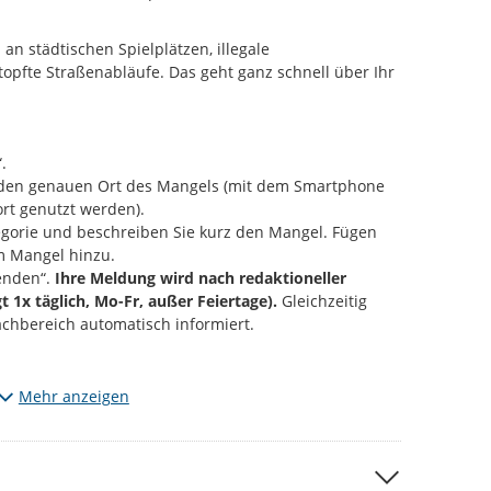
an städtischen Spielplätzen, illegale
opfte Straßenabläufe. Das geht ganz schnell über Ihr
.
e den genauen Ort des Mangels (mit dem Smartphone
rt genutzt werden).
gorie und beschreiben Sie kurz den Mangel. Fügen
m Mangel hinzu.
enden“.
Ihre Meldung wird nach redaktioneller
gt 1x täglich, Mo-Fr, außer Feiertage).
Gleichzeitig
achbereich automatisch informiert.
Mängel, die den vorgegebenen Kategorien entsprechen.
Mehr anzeigen
m entdeckt? Dann informieren Sie uns bitte über die
 per Mail an
d115@stadt-chemnitz.de
 anfügen, werden diese zu ihrer Meldung öffentlich
ließlich den jeweiligen Schaden bzw. den Ort der