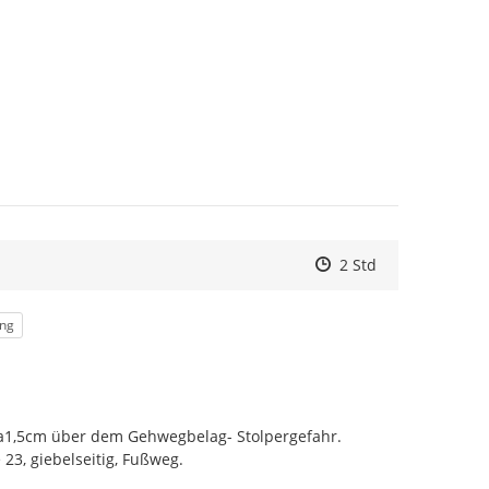
Zeitpunkt des Erstell
Zeitpunkt des Erstel
Zur Äußerung
2 Std
ung
ca1,5cm über dem Gehwegbelag- Stolpergefahr. 
3, giebelseitig, Fußweg.