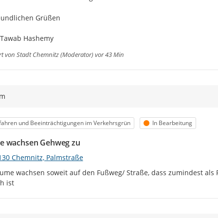
eundlichen Grüßen

 Tawab Hashemy
rt von
Stadt Chemnitz (Moderator)
vor 43 Min
ym
egorie
Status
ahren und Beeinträchtigungen im Verkehrsgrün
In Bearbeitung
e wachsen Gehweg zu
130 Chemnitz, Palmstraße
ume wachsen soweit auf den Fußweg/ Straße, dass zumindest als 
h ist