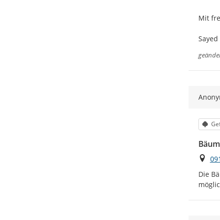
Mit fr
Sayed
geände
Anon
Kat
Gef
Bäum
Ort
09
Die Bä
möglic