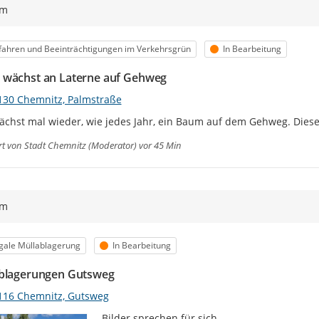
ym
egorie
Status
ahren und Beeinträchtigungen im Verkehrsgrün
In Bearbeitung
wächst an Laterne auf Gehweg
130 Chemnitz, Palmstraße
ächst mal wieder, wie jedes Jahr, ein Baum auf dem Gehweg. Dies
rt von
Stadt Chemnitz (Moderator)
vor 45 Min
ym
egorie
Status
egale Müllablagerung
In Bearbeitung
blagerungen Gutsweg
116 Chemnitz, Gutsweg
Bilder sprechen für sich