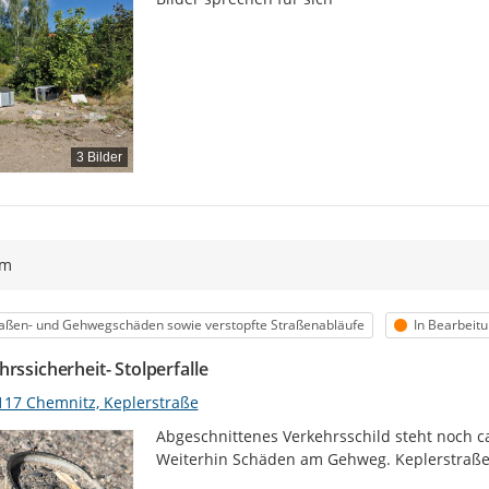
3 Bilder
ym
egorie
Status
aßen- und Gehwegschäden sowie verstopfte Straßenabläufe
In Bearbeit
rssicherheit- Stolperfalle
117 Chemnitz, Keplerstraße
Abgeschnittenes Verkehrsschild steht noch 
Weiterhin Schäden am Gehweg. Keplerstraße 2