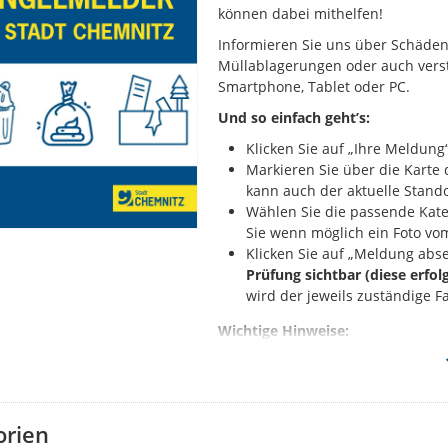
können dabei mithelfen!
Informieren Sie uns über Schäden 
Müllablagerungen oder auch verst
Smartphone, Tablet oder PC.
Und so einfach geht’s:
Klicken Sie auf „Ihre Meldung“
Markieren Sie über die Kart
kann auch der aktuelle Stando
Wählen Sie die passende Kate
Sie wenn möglich ein Foto vo
Klicken Sie auf „Meldung abs
Prüfung sichtbar (diese erfol
wird der jeweils zuständige F
Wichtige Hinweise:
Melden Sie bitte nur solche 
Sie haben ein anderes Proble
Behördenrufnummer 115 oder
Falls Sie Ihrer Meldung Fotos
orien
sichtbar: Diese dürfen aussch