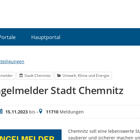
Portale
Hauptportal
eteiligungen
lmelder
Stadt Chemnitz
Umwelt, Klima und Energie
gelmelder Stadt Chemnitz
eitraum
Meldungen
15.11.2023
bis
-
11710
Meldungen
Chemnitz soll eine lebenswerte S
sauberer und sicherer machen und