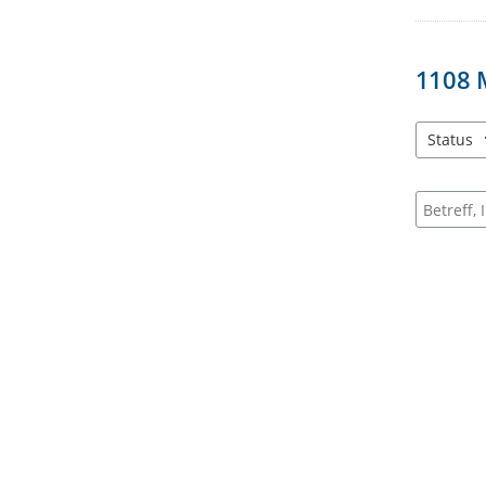
1108
Status
3 Einträg
Suche na