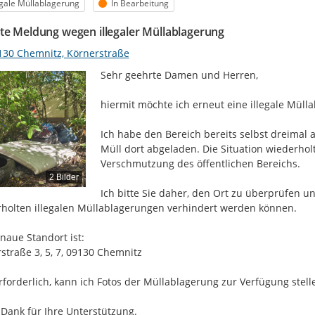
egorie
Status
egale Müllablagerung
In Bearbeitung
te Meldung wegen illegaler Müllablagerung
130 Chemnitz, Körnerstraße
Sehr geehrte Damen und Herren,

hiermit möchte ich erneut eine illegale Müll
Ich habe den Bereich bereits selbst dreimal 
Müll dort abgeladen. Die Situation wiederholt
Verschmutzung des öffentlichen Bereichs.

2 Bilder
Ich bitte Sie daher, den Ort zu überprüfen 
holten illegalen Müllablagerungen verhindert werden können.

naue Standort ist:

straße 3, 5, 7, 09130 Chemnitz

erforderlich, kann ich Fotos der Müllablagerung zur Verfügung stelle
 Dank für Ihre Unterstützung.
