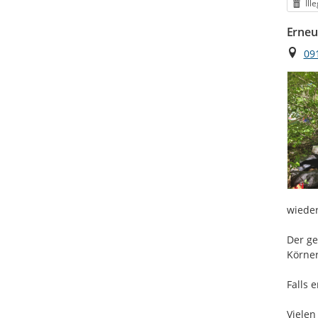
Kat
Ill
Erneu
Ort
09
wieder
Der ge
Körner
Falls 
Vielen