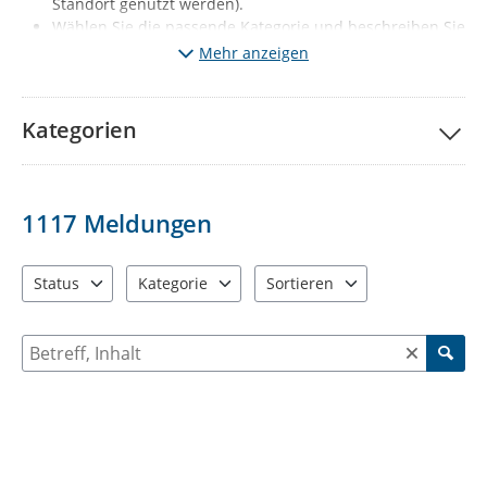
Standort genutzt werden).
Wählen Sie die passende Kategorie und beschreiben Sie
kurz den Mangel. Fügen Sie wenn möglich ein Foto vom
Mehr anzeigen
Mangel hinzu.
Klicken Sie auf „Meldung absenden“.
Ihre Meldung wird
nach redaktioneller Prüfung sichtbar (diese erfolgt 1x
Kategorien
täglich, Mo-Fr, außer Feiertage).
Gleichzeitig wird der
jeweils zuständige Fachbereich automatisch informiert.
Wichtige Hinweise:
1117
Meldungen
Melden Sie bitte nur solche Mängel, die den
vorgegebenen Kategorien entsprechen. Sie haben ein
anderes Problem entdeckt? Dann informieren Sie uns
Status
Kategorie
Sortieren
bitte über die Behördenrufnummer 115 oder per Mail
3 Einträge verfügbar. Benutzen Sie "Pfeiltaste oben" und "Pfeil
12 Einträge verfügbar. Benutzen Sie "Pfeiltaste o
2 Einträge verfügbar. Benutzen 
an
d115@stadt-chemnitz.de
Suche nach Meldungen und Kommentaren
Falls Sie Ihrer Meldung Fotos anfügen, werden diese zu
ihrer Meldung öffentlich sichtbar: Diese dürfen
ausschließlich den jeweiligen Schaden bzw. den Ort der
Verunreinigung enthalten. Personen, KFZ-Kennzeichen
oder auch Einblicke in die Privatsphäre (z.B.
Wohnungen, Privatgärten) dürfen nicht zu sehen sein.
Beschreiben Sie bei Ihrer Meldung bitte nur sachlich