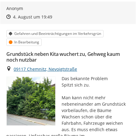
Anonym
Zeitpunkt des Erstellens
Zeitpunkt des Erstellens
Zur Äußerung
4. August um 19:49
Kategorie
Gefahren und Beeinträchtigungen im Verkehrsgrün
Status
In Bearbeitung
Grundstück neben Kita wuchert zu, Gehweg kaum
noch nutzbar
Ort
09117 Chemnitz, Nevoigtstraße
Das bekannte Problem

Spitzt sich zu.

Man kann nicht mehr 
nebeneinander am Grundstück 
vorbeilaufen, die Bäume

Wachsen schon über die 
Fahrbahn, Fahrzeuge weichen 
aus. Es muss endlich etwas 
passieren. Unfassbar große Bäume im
