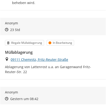
beheben wird.
Anonym
Zeitpunkt des Erstellens
Zeitpunkt des Erstellens
Zur Äußerung
23 Std
Kategorie
Status
Illegale Müllablagerung
In Bearbeitung
Müllablagerung
Ort
09111 Chemnitz, Fritz-Reuter-Straße
Ablagerung von Lattenrost u.a. an Garagenwand Fritz-
Reuter-Str. 22
Anonym
Zeitpunkt des Erstellens
Zeitpunkt des Erstellens
Zur Äußerung
Gestern um 08:42