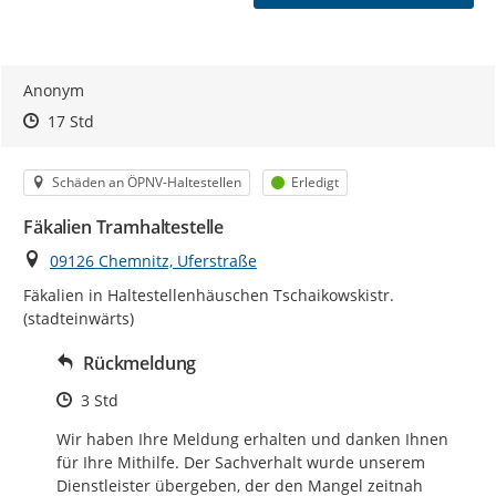
Anonym
Zeitpunkt des Erstellens
Zeitpunkt des Erstellens
Zur Äußerung
17 Std
Kategorie
Status
Schäden an ÖPNV-Haltestellen
Erledigt
Fäkalien Tramhaltestelle
Ort
09126 Chemnitz, Uferstraße
Fäkalien in Haltestellenhäuschen Tschaikowskistr. 
(stadteinwärts)
Rückmeldung
Zeitpunkt des Erstellens
3 Std
Wir haben Ihre Meldung erhalten und danken Ihnen 
für Ihre Mithilfe. Der Sachverhalt wurde unserem 
Dienstleister übergeben, der den Mangel zeitnah 