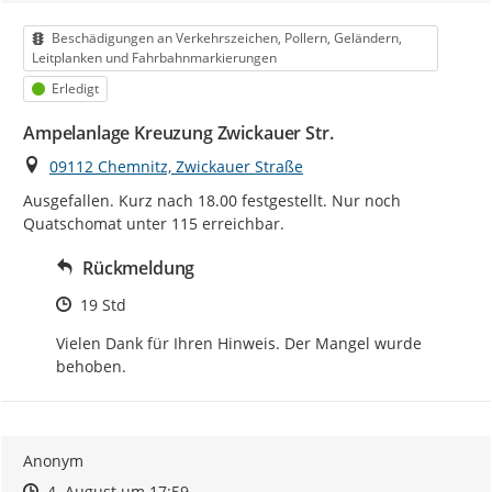
Kategorie
Beschädigungen an Verkehrszeichen, Pollern, Geländern,
Leitplanken und Fahrbahnmarkierungen
Status
Erledigt
Ampelanlage Kreuzung Zwickauer Str.
Ort
09112 Chemnitz, Zwickauer Straße
Ausgefallen. Kurz nach 18.00 festgestellt. Nur noch 
Quatschomat unter 115 erreichbar.
Rückmeldung
Zeitpunkt des Erstellens
19 Std
Vielen Dank für Ihren Hinweis. Der Mangel wurde 
behoben.
Anonym
Zeitpunkt des Erstellens
Zeitpunkt des Erstellens
Zur Äußerung
4. August um 17:59