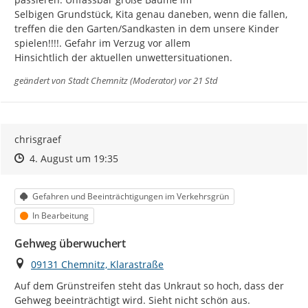
Selbigen Grundstück, Kita genau daneben, wenn die fallen, 
treffen die den Garten/Sandkasten in dem unsere Kinder 
spielen!!!!. Gefahr im Verzug vor allem

Hinsichtlich der aktuellen unwettersituationen.
geändert von
Stadt Chemnitz (Moderator)
vor 21 Std
chrisgraef
Zeitpunkt des Erstellens
Zeitpunkt des Erstellens
Zur Äußerung
4. August um 19:35
Kategorie
Gefahren und Beeinträchtigungen im Verkehrsgrün
Status
In Bearbeitung
Gehweg überwuchert
Ort
09131 Chemnitz, Klarastraße
Auf dem Grünstreifen steht das Unkraut so hoch, dass der 
Gehweg beeinträchtigt wird. Sieht nicht schön aus.