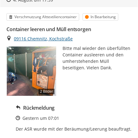
Kategorie
Status
Verschmutzung Alttextiliencontainer
In Bearbeitung
Container leeren und Müll entsorgen
Ort
09116 Chemnitz, Kochstraße
Bitte mal wieder den überfüllten 
Container ausleeren und den 
umherstehenden Müll 
beseitigen. Vielen Dank.
2 Bilder
Rückmeldung
Zeitpunkt des Erstellens
Gestern um 07:01
Der ASR wurde mit der Beräumung/Leerung beauftragt.