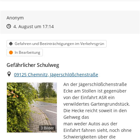
Anonym
Zeitpunkt des Erstellens
Zeitpunkt des Erstellens
Zur Äußerung
4. August um 17:14
Kategorie
Gefahren und Beeinträchtigungen im Verkehrsgrün
Status
In Bearbeitung
Gefährlicher Schulweg
Ort
09125 Chemnitz, Jägerschlößchenstraße
An der Jägerschlößchenstraße 
Ecke am Stollen ist gegenüber 
von der Einfahrt ASR ein 
verwildertes Gartengrundstück. 
Die Hecke reicht soweit in den 
Gehweg das

man weder Autos aus der 
3 Bilder
Einfahrt fahren sieht, noch ohne 
Schwierigkeiten über die 