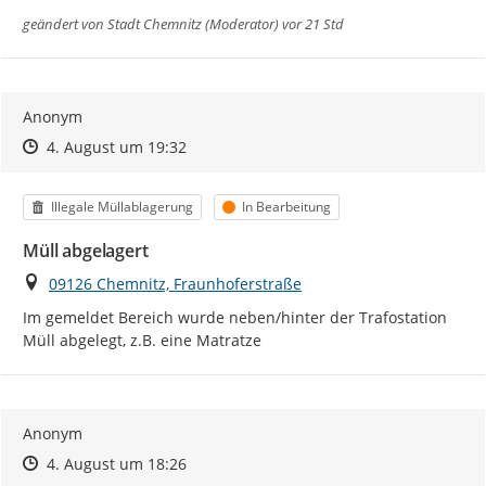
geändert von
Stadt Chemnitz (Moderator)
vor 21 Std
Anonym
Zeitpunkt des Erstellens
Zeitpunkt des Erstellens
Zur Äußerung
4. August um 19:32
Kategorie
Status
Illegale Müllablagerung
In Bearbeitung
Müll abgelagert
Ort
09126 Chemnitz, Fraunhoferstraße
Im gemeldet Bereich wurde neben/hinter der Trafostation 
Müll abgelegt, z.B. eine Matratze
Anonym
Zeitpunkt des Erstellens
Zeitpunkt des Erstellens
Zur Äußerung
4. August um 18:26