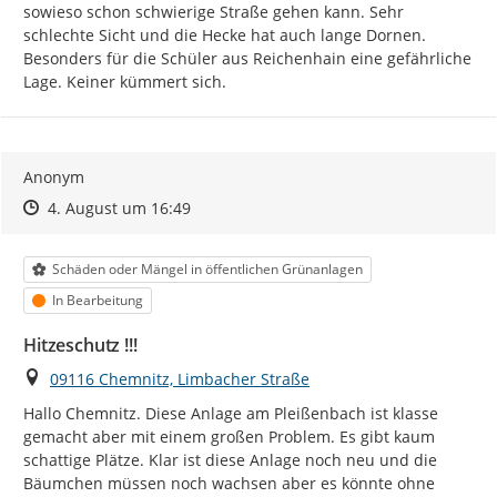
sowieso schon schwierige Straße gehen kann. Sehr 
schlechte Sicht und die Hecke hat auch lange Dornen. 
Besonders für die Schüler aus Reichenhain eine gefährliche 
Lage. Keiner kümmert sich.
Anonym
Zeitpunkt des Erstellens
Zeitpunkt des Erstellens
Zur Äußerung
4. August um 16:49
Kategorie
Schäden oder Mängel in öffentlichen Grünanlagen
Status
In Bearbeitung
Hitzeschutz !!!
Ort
09116 Chemnitz, Limbacher Straße
Hallo Chemnitz. Diese Anlage am Pleißenbach ist klasse 
gemacht aber mit einem großen Problem. Es gibt kaum 
schattige Plätze. Klar ist diese Anlage noch neu und die 
Bäumchen müssen noch wachsen aber es könnte ohne 