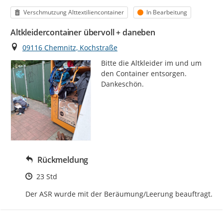
Kategorie
Status
Verschmutzung Alttextiliencontainer
In Bearbeitung
Altkleidercontainer übervoll + daneben
Ort
09116 Chemnitz, Kochstraße
Bitte die Altkleider im und um 
den Container entsorgen. 
Dankeschön.
Rückmeldung
Zeitpunkt des Erstellens
23 Std
Der ASR wurde mit der Beräumung/Leerung beauftragt.