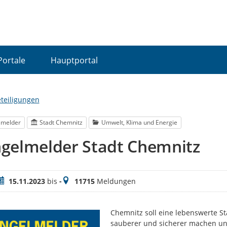
Portale
Hauptportal
eteiligungen
lmelder
Stadt Chemnitz
Umwelt, Klima und Energie
gelmelder Stadt Chemnitz
eitraum
Meldungen
15.11.2023
bis
-
11715
Meldungen
Chemnitz soll eine lebenswerte S
sauberer und sicherer machen und