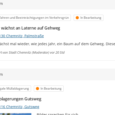
ym
egorie
Status
ahren und Beeinträchtigungen im Verkehrsgrün
In Bearbeitung
wächst an Laterne auf Gehweg
130 Chemnitz, Palmstraße
ächst mal wieder, wie jedes Jahr, ein Baum auf dem Gehweg. Dies
rt von
Stadt Chemnitz (Moderator)
vor 20 Std
ym
egorie
Status
egale Müllablagerung
In Bearbeitung
blagerungen Gutsweg
116 Chemnitz, Gutsweg
Bilder sprechen für sich