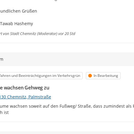
eundlichen Grüßen

 Tawab Hashemy
rt von
Stadt Chemnitz (Moderator)
vor 20 Std
ym
egorie
Status
ahren und Beeinträchtigungen im Verkehrsgrün
In Bearbeitung
e wachsen Gehweg zu
130 Chemnitz, Palmstraße
ume wachsen soweit auf den Fußweg/ Straße, dass zumindest als 
h ist