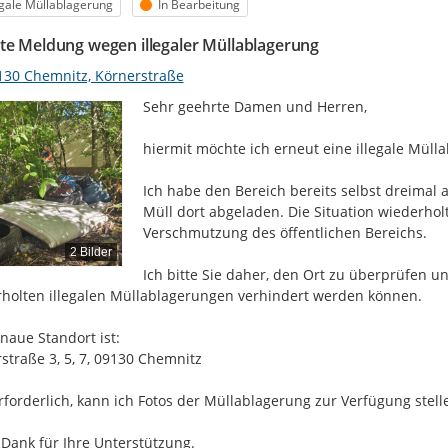
egorie
Status
egale Müllablagerung
In Bearbeitung
te Meldung wegen illegaler Müllablagerung
130 Chemnitz, Körnerstraße
Sehr geehrte Damen und Herren,

hiermit möchte ich erneut eine illegale Müll
Ich habe den Bereich bereits selbst dreimal 
Müll dort abgeladen. Die Situation wiederholt
Verschmutzung des öffentlichen Bereichs.

2 Bilder
Ich bitte Sie daher, den Ort zu überprüfen 
holten illegalen Müllablagerungen verhindert werden können.

naue Standort ist:

straße 3, 5, 7, 09130 Chemnitz

erforderlich, kann ich Fotos der Müllablagerung zur Verfügung stelle
 Dank für Ihre Unterstützung.
