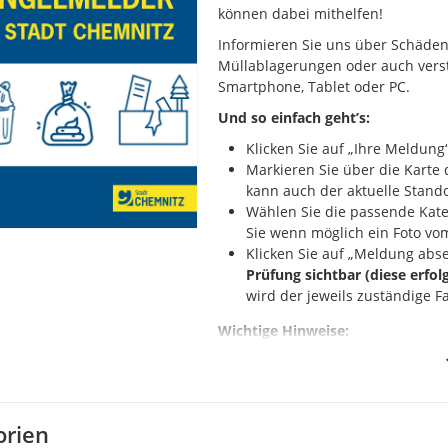
können dabei mithelfen!
Informieren Sie uns über Schäden 
Müllablagerungen oder auch verst
Smartphone, Tablet oder PC.
Und so einfach geht’s:
Klicken Sie auf „Ihre Meldung“
Markieren Sie über die Kart
kann auch der aktuelle Stando
Wählen Sie die passende Kate
Sie wenn möglich ein Foto vo
Klicken Sie auf „Meldung abs
Prüfung sichtbar (diese erfol
wird der jeweils zuständige F
Wichtige Hinweise:
Melden Sie bitte nur solche 
Sie haben ein anderes Proble
Behördenrufnummer 115 oder
Falls Sie Ihrer Meldung Fotos
orien
sichtbar: Diese dürfen aussch