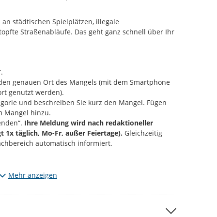
an städtischen Spielplätzen, illegale
opfte Straßenabläufe. Das geht ganz schnell über Ihr
.
e den genauen Ort des Mangels (mit dem Smartphone
rt genutzt werden).
gorie und beschreiben Sie kurz den Mangel. Fügen
m Mangel hinzu.
enden“.
Ihre Meldung wird nach redaktioneller
gt 1x täglich, Mo-Fr, außer Feiertage).
Gleichzeitig
achbereich automatisch informiert.
Mängel, die den vorgegebenen Kategorien entsprechen.
Mehr anzeigen
m entdeckt? Dann informieren Sie uns bitte über die
 per Mail an
d115@stadt-chemnitz.de
 anfügen, werden diese zu ihrer Meldung öffentlich
ließlich den jeweiligen Schaden bzw. den Ort der