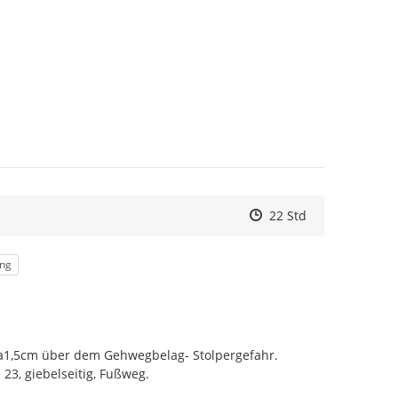
Zeitpunkt des Erstelle
Zeitpunkt des Erstell
Zur Äußerung
22 Std
ung
ca1,5cm über dem Gehwegbelag- Stolpergefahr. 
3, giebelseitig, Fußweg.