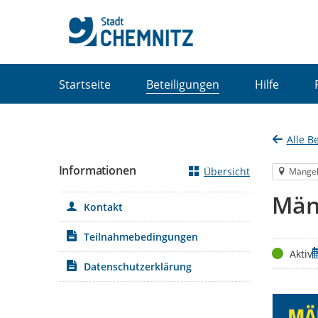
Portalnavigation
Startseite
Beteiligungen
Hilfe
Alle B
Informationen
Übersicht
Mänge
Män
Kontakt
Teilnahmebedingungen
Status
Z
Aktiv
Datenschutzerklärung