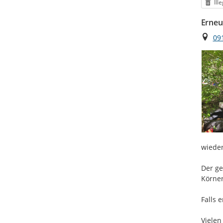
Kat
Ill
Erneu
Ort
09
wieder
Der ge
Körner
Falls 
Vielen