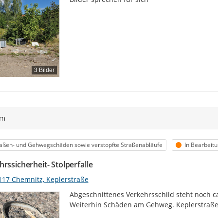
3 Bilder
ym
egorie
Status
aßen- und Gehwegschäden sowie verstopfte Straßenabläufe
In Bearbeit
rssicherheit- Stolperfalle
117 Chemnitz, Keplerstraße
Abgeschnittenes Verkehrsschild steht noch 
Weiterhin Schäden am Gehweg. Keplerstraße 2