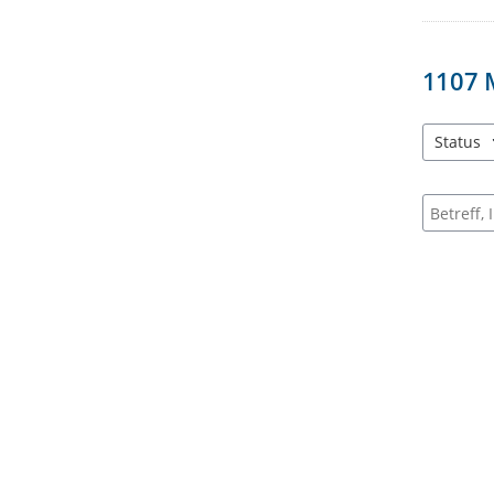
1107
Status
3 Einträg
Suche na