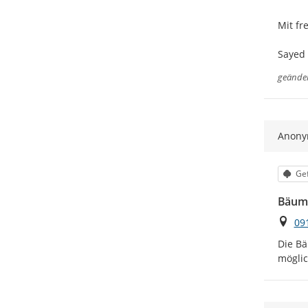
Mit fr
Sayed
geände
Anon
Kat
Gef
Bäum
Ort
09
Die Bä
möglic