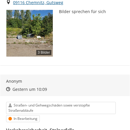
Ort
09116 Chemnitz, Gutsweg
Bilder sprechen für sich
3 Bilder
Anonym
Zeitpunkt des Erstellens
Zeitpunkt des Erstellens
Zur Äußerung
Gestern um 10:09
Kategorie
Straßen- und Gehwegschäden sowie verstopfte
Straßenabläufe
Status
In Bearbeitung