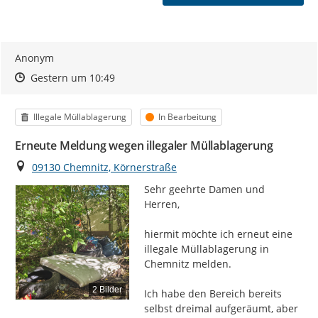
Anonym
Zeitpunkt des Erstellens
Zeitpunkt des Erstellens
Zur Äußerung
Gestern um 10:49
Kategorie
Status
Illegale Müllablagerung
In Bearbeitung
Erneute Meldung wegen illegaler Müllablagerung
Ort
09130 Chemnitz, Körnerstraße
Sehr geehrte Damen und 
Herren,

hiermit möchte ich erneut eine 
illegale Müllablagerung in 
Chemnitz melden.

2 Bilder
Ich habe den Bereich bereits 
selbst dreimal aufgeräumt, aber 