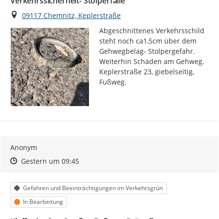
Verkehrssicherheit- Stolperfalle
Ort
09117 Chemnitz, Keplerstraße
Abgeschnittenes Verkehrsschild 
steht noch ca1,5cm über dem 
Gehwegbelag- Stolpergefahr. 
Weiterhin Schäden am Gehweg. 
Keplerstraße 23, giebelseitig, 
Fußweg.
Anonym
Zeitpunkt des Erstellens
Zeitpunkt des Erstellens
Zur Äußerung
Gestern um 09:45
Kategorie
Gefahren und Beeinträchtigungen im Verkehrsgrün
Status
In Bearbeitung