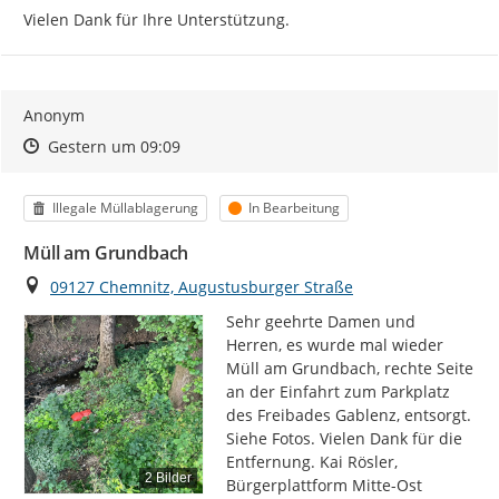
Vielen Dank für Ihre Unterstützung.
Anonym
Zeitpunkt des Erstellens
Zeitpunkt des Erstellens
Zur Äußerung
Gestern um 09:09
Kategorie
Status
Illegale Müllablagerung
In Bearbeitung
Müll am Grundbach
Ort
09127 Chemnitz, Augustusburger Straße
Sehr geehrte Damen und 
Herren, es wurde mal wieder 
Müll am Grundbach, rechte Seite 
an der Einfahrt zum Parkplatz 
des Freibades Gablenz, entsorgt. 
Siehe Fotos. Vielen Dank für die 
Entfernung. Kai Rösler, 
2 Bilder
Bürgerplattform Mitte-Ost