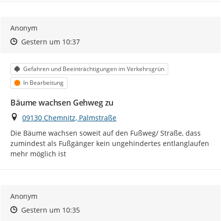
Anonym
Zeitpunkt des Erstellens
Zeitpunkt des Erstellens
Zur Äußerung
Gestern um 10:37
Kategorie
Gefahren und Beeinträchtigungen im Verkehrsgrün
Status
In Bearbeitung
Bäume wachsen Gehweg zu
Ort
09130 Chemnitz, Palmstraße
Die Bäume wachsen soweit auf den Fußweg/ Straße, dass 
zumindest als Fußgänger kein ungehindertes entlanglaufen 
mehr möglich ist
Anonym
Zeitpunkt des Erstellens
Zeitpunkt des Erstellens
Zur Äußerung
Gestern um 10:35