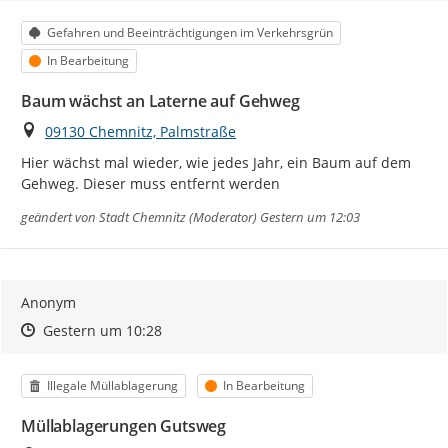
Kategorie
Gefahren und Beeinträchtigungen im Verkehrsgrün
Status
In Bearbeitung
Baum wächst an Laterne auf Gehweg
Ort
09130 Chemnitz, Palmstraße
Hier wächst mal wieder, wie jedes Jahr, ein Baum auf dem 
Gehweg. Dieser muss entfernt werden
geändert von
Stadt Chemnitz (Moderator)
Gestern um 12:03
Anonym
Zeitpunkt des Erstellens
Zeitpunkt des Erstellens
Zur Äußerung
Gestern um 10:28
Kategorie
Status
Illegale Müllablagerung
In Bearbeitung
Müllablagerungen Gutsweg