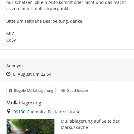
nur schätzen, ob ein Auto kommt oder nicht und das macht 
es zu einen Unfallschwerpunkt.

Bitte um zeitnahe Bearbeitung, danke.

MfG

CoSy
Anonym
Zeitpunkt des Erstellens
Zeitpunkt des Erstellens
Zur Äußerung
6. August um 22:54
Kategorie
Status
Illegale Müllablagerung
Geschlossen
Müllablagerung
Ort
09130 Chemnitz, Pestalozzistraße
Müllablagerung auf Seite der 
Markuskirche