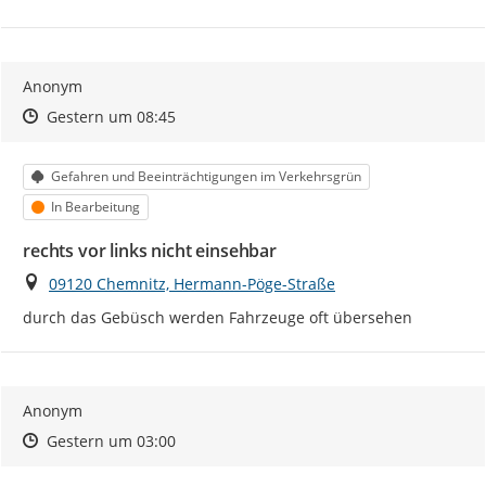
Anonym
Zeitpunkt des Erstellens
Zeitpunkt des Erstellens
Zur Äußerung
Gestern um 08:45
Kategorie
Gefahren und Beeinträchtigungen im Verkehrsgrün
Status
In Bearbeitung
rechts vor links nicht einsehbar
Ort
09120 Chemnitz, Hermann-Pöge-Straße
durch das Gebüsch werden Fahrzeuge oft übersehen
Anonym
Zeitpunkt des Erstellens
Zeitpunkt des Erstellens
Zur Äußerung
Gestern um 03:00