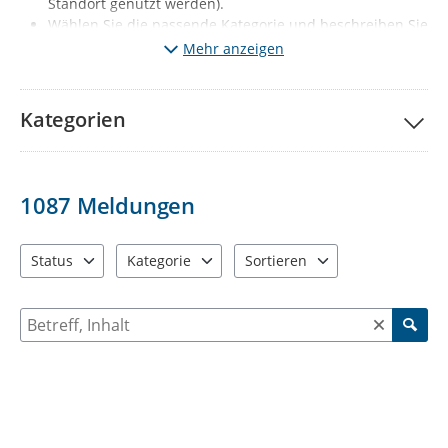
Standort genutzt werden).
Wählen Sie die passende Kategorie und beschreiben Sie
kurz den Mangel. Fügen Sie wenn möglich ein Foto vom
Mehr anzeigen
Mangel hinzu.
Klicken Sie auf „Meldung absenden“.
Ihre Meldung wird
nach redaktioneller Prüfung sichtbar (diese erfolgt 1x
Kategorien
täglich, Mo-Fr, außer Feiertage).
Gleichzeitig wird der
jeweils zuständige Fachbereich automatisch informiert.
Wichtige Hinweise:
1087
Meldungen
Melden Sie bitte nur solche Mängel, die den
vorgegebenen Kategorien entsprechen. Sie haben ein
anderes Problem entdeckt? Dann informieren Sie uns
Status
Kategorie
Sortieren
bitte über die Behördenrufnummer 115 oder per Mail
3 Einträge verfügbar. Benutzen Sie "Pfeiltaste oben" und "Pfeil
12 Einträge verfügbar. Benutzen Sie "Pfeiltaste o
2 Einträge verfügbar. Benutzen 
an
d115@stadt-chemnitz.de
Suche nach Meldungen und Kommentaren
Falls Sie Ihrer Meldung Fotos anfügen, werden diese zu
ihrer Meldung öffentlich sichtbar: Diese dürfen
ausschließlich den jeweiligen Schaden bzw. den Ort der
Verunreinigung enthalten. Personen, KFZ-Kennzeichen
oder auch Einblicke in die Privatsphäre (z.B.
Wohnungen, Privatgärten) dürfen nicht zu sehen sein.
Beschreiben Sie bei Ihrer Meldung bitte nur sachlich