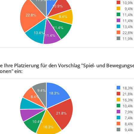
10,9%
9,4%
11,4%
11,4%
13,4%
22,8%
11,9%
e Ihre Platzierung für den Vorschlag "Spiel- und Bewegungse
onen" ein:
18,3%
21,8%
16,3%
10,4%
7,9%
7,4%
8,4%
9,4%