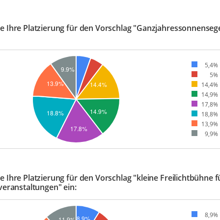
e Ihre Platzierung für den Vorschlag "Ganzjahressonnensege
5,4%
5%
14,4%
14,9%
17,8%
18,8%
13,9%
9,9%
e Ihre Platzierung für den Vorschlag "kleine Freilichtbühne f
lveranstaltungen" ein:
8,9%