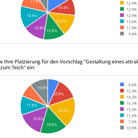
12,9%
12,9%
12,9%
13,4%
11,9%
9,4%
e Ihre Platzierung für den Vorschlag "Gestaltung eines attra
zum Teich" ein:
6,9%
12,9%
18,3%
16,3%
15,3%
11,4%
7,9%
10,9%