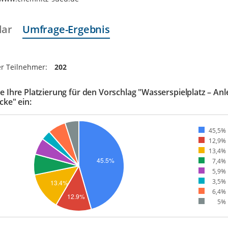
lar
Umfrage-Ergebnis
r Teilnehmer:
202
e Ihre Platzierung für den Vorschlag "Wasserspielplatz – An
cke" ein:
45,5%
12,9%
13,4%
7,4%
5,9%
3,5%
6,4%
5%