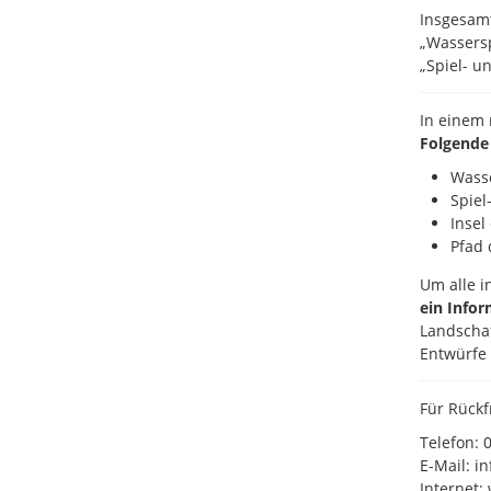
Insgesamt
„Wassersp
„Spiel- u
In einem 
Folgende
Wasse
Spiel
Insel
Pfad 
Um alle i
ein Infor
Landschaf
Entwürfe 
Für Rückf
Telefon:
E-Mail: i
Internet