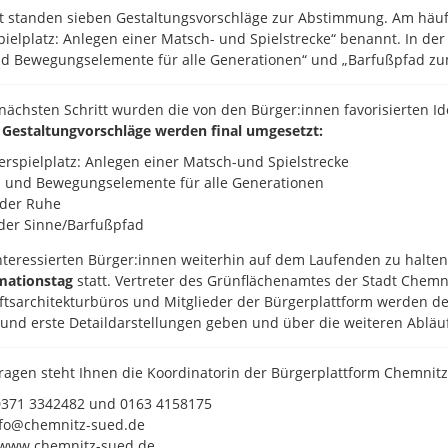
 standen sieben Gestaltungsvorschläge zur Abstimmung. Am häufi
ielplatz: Anlegen einer Matsch- und Spielstrecke“ benannt. In der 
nd Bewegungselemente für alle Generationen“ und „Barfußpfad zu
nächsten Schritt wurden die von den Bürger:innen favorisierten Id
 Gestaltungvorschläge werden final umgesetzt:
rspielplatz: Anlegen einer Matsch-und Spielstrecke
- und Bewegungselemente für alle Generationen
 der Ruhe
der Sinne/Barfußpfad
nteressierten Bürger:innen weiterhin auf dem Laufenden zu halten
mationstag
statt. Vertreter des Grünflächenamtes der Stadt Chemn
tsarchitekturbüros und Mitglieder der Bürgerplattform werden den 
und erste Detaildarstellungen geben und über die weiteren Abläu
ragen steht Ihnen die Koordinatorin der Bürgerplattform Chemnitz-
 0371 3342482 und 0163 4158175
nfo@chemnitz-sued.de
: www.chemnitz-sued.de