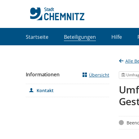
Portalnavigation
Startseite
Beteiligungen
Hilfe
Alle B
Informationen
Übersicht
Umfra
Umf
Kontakt
Gest
Status
Beend