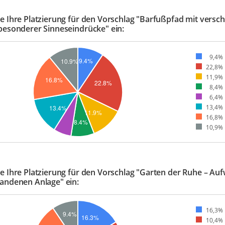
e Ihre Platzierung für den Vorschlag "Barfußpfad mit versc
besonderer Sinneseindrücke" ein:
9,4%
22,8%
11,9%
8,4%
6,4%
13,4%
16,8%
10,9%
e Ihre Platzierung für den Vorschlag "Garten der Ruhe – A
andenen Anlage" ein:
16,3%
10,4%