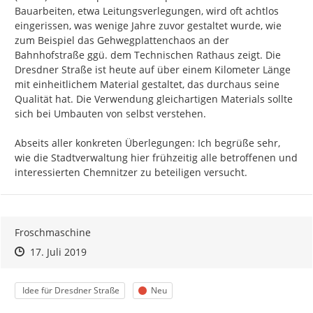
Bauarbeiten, etwa Leitungsverlegungen, wird oft achtlos 
eingerissen, was wenige Jahre zuvor gestaltet wurde, wie 
zum Beispiel das Gehwegplattenchaos an der 
Bahnhofstraße ggü. dem Technischen Rathaus zeigt. Die 
Dresdner Straße ist heute auf über einem Kilometer Länge 
mit einheitlichem Material gestaltet, das durchaus seine 
Qualität hat. Die Verwendung gleichartigen Materials sollte 
sich bei Umbauten von selbst verstehen.

Abseits aller konkreten Überlegungen: Ich begrüße sehr, 
wie die Stadtverwaltung hier frühzeitig alle betroffenen und 
Froschmaschine
Zeitpunkt des Erstellens
Zeitpunkt des Erstellens
Zur Äußerung
17. Juli 2019
Kategorie
Status
Idee für Dresdner Straße
Neu