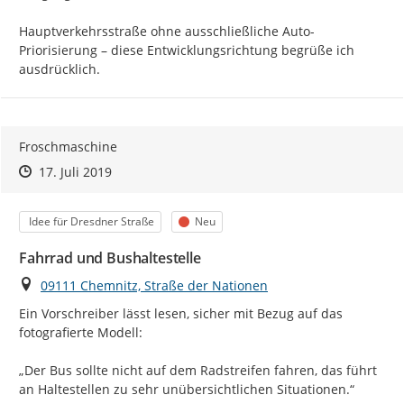
Hauptverkehrsstraße ohne ausschließliche Auto-
Priorisierung – diese Entwicklungsrichtung begrüße ich 
Froschmaschine
Zeitpunkt des Erstellens
Zeitpunkt des Erstellens
Zur Äußerung
17. Juli 2019
Kategorie
Status
Idee für Dresdner Straße
Neu
Fahrrad und Bushaltestelle
Ort
09111 Chemnitz, Straße der Nationen
Ein Vorschreiber lässt lesen, sicher mit Bezug auf das 
fotografierte Modell:

„Der Bus sollte nicht auf dem Radstreifen fahren, das führt 
an Haltestellen zu sehr unübersichtlichen Situationen.“
