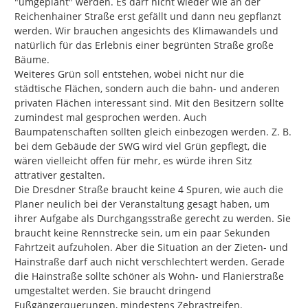
"umgeplant" werden. Es darf nicht wieder wie an der 
Reichenhainer Straße erst gefällt und dann neu gepflanzt 
werden. Wir brauchen angesichts des Klimawandels und 
natürlich für das Erlebnis einer begrünten Straße große 
Bäume.

Weiteres Grün soll entstehen, wobei nicht nur die 
städtische Flächen, sondern auch die bahn- und anderen 
privaten Flächen interessant sind. Mit den Besitzern sollte 
zumindest mal gesprochen werden. Auch 
Baumpatenschaften sollten gleich einbezogen werden. Z. B. 
bei dem Gebäude der SWG wird viel Grün gepflegt, die 
wären vielleicht offen für mehr, es würde ihren Sitz 
attrativer gestalten.

Die Dresdner Straße braucht keine 4 Spuren, wie auch die 
Planer neulich bei der Veranstaltung gesagt haben, um 
ihrer Aufgabe als Durchgangsstraße gerecht zu werden. Sie 
braucht keine Rennstrecke sein, um ein paar Sekunden 
Fahrtzeit aufzuholen. Aber die Situation an der Zieten- und 
Hainstraße darf auch nicht verschlechtert werden. Gerade 
die Hainstraße sollte schöner als Wohn- und Flanierstraße 
umgestaltet werden. Sie braucht dringend 
Fußgängerquerungen, mindestens Zebrastreifen.
