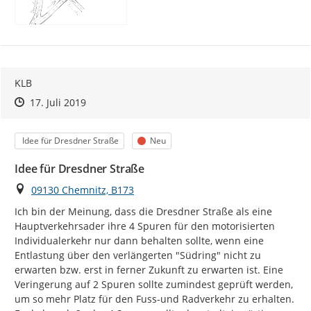
KLB
Zeitpunkt des Erstellens
Zeitpunkt des Erstellens
Zur Äußerung
17. Juli 2019
Kategorie
Status
Idee für Dresdner Straße
Neu
Idee für Dresdner Straße
Ort
09130 Chemnitz, B173
Ich bin der Meinung, dass die Dresdner Straße als eine 
Hauptverkehrsader ihre 4 Spuren für den motorisierten 
Individualerkehr nur dann behalten sollte, wenn eine 
Entlastung über den verlängerten "Südring" nicht zu 
erwarten bzw. erst in ferner Zukunft zu erwarten ist. Eine 
Veringerung auf 2 Spuren sollte zumindest geprüft werden, 
um so mehr Platz für den Fuss-und Radverkehr zu erhalten. 