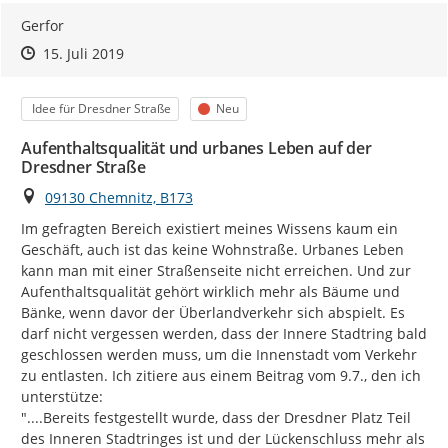
Gerfor
Zeitpunkt des Erstellens
Zeitpunkt des Erstellens
Zur Äußerung
15. Juli 2019
Kategorie
Status
Idee für Dresdner Straße
Neu
Aufenthaltsqualität und urbanes Leben auf der
Dresdner Straße
Ort
09130 Chemnitz, B173
Im gefragten Bereich existiert meines Wissens kaum ein 
Geschäft, auch ist das keine Wohnstraße. Urbanes Leben 
kann man mit einer Straßenseite nicht erreichen. Und zur 
Aufenthaltsqualität gehört wirklich mehr als Bäume und 
Bänke, wenn davor der Überlandverkehr sich abspielt. Es 
darf nicht vergessen werden, dass der Innere Stadtring bald 
geschlossen werden muss, um die Innenstadt vom Verkehr 
zu entlasten. Ich zitiere aus einem Beitrag vom 9.7., den ich 
unterstütze:

"....Bereits festgestellt wurde, dass der Dresdner Platz Teil 
des Inneren Stadtringes ist und der Lückenschluss mehr als 