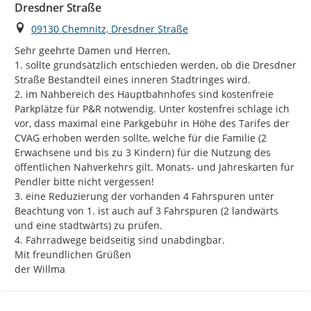
Dresdner Straße
Ort
09130 Chemnitz, Dresdner Straße
Sehr geehrte Damen und Herren,

1. sollte grundsätzlich entschieden werden, ob die Dresdner 
Straße Bestandteil eines inneren Stadtringes wird.

2. im Nahbereich des Hauptbahnhofes sind kostenfreie 
Parkplätze für P&R notwendig. Unter kostenfrei schlage ich 
vor, dass maximal eine Parkgebühr in Höhe des Tarifes der 
CVAG erhoben werden sollte, welche für die Familie (2 
Erwachsene und bis zu 3 Kindern) für die Nutzung des 
öffentlichen Nahverkehrs gilt. Monats- und Jahreskarten für 
Pendler bitte nicht vergessen!

3. eine Reduzierung der vorhanden 4 Fahrspuren unter 
Beachtung von 1. ist auch auf 3 Fahrspuren (2 landwärts 
und eine stadtwärts) zu prüfen.

4. Fahrradwege beidseitig sind unabdingbar.

Mit freundlichen Grüßen

der Willma