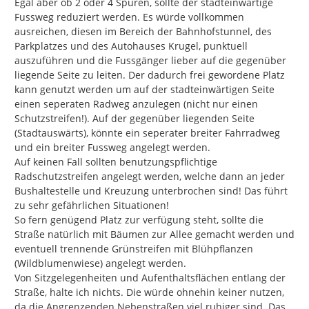
Egal aber ob 2 oder 4 Spuren, sollte der stadteinwärtige 
Fussweg reduziert werden. Es würde vollkommen 
ausreichen, diesen im Bereich der Bahnhofstunnel, des 
Parkplatzes und des Autohauses Krugel, punktuell 
auszuführen und die Fussgänger lieber auf die gegenüber 
liegende Seite zu leiten. Der dadurch frei gewordene Platz 
kann genutzt werden um auf der stadteinwärtigen Seite 
einen seperaten Radweg anzulegen (nicht nur einen 
Schutzstreifen!). Auf der gegenüber liegenden Seite 
(Stadtauswärts), könnte ein seperater breiter Fahrradweg 
und ein breiter Fussweg angelegt werden.

Auf keinen Fall sollten benutzungspflichtige 
Radschutzstreifen angelegt werden, welche dann an jeder 
Bushaltestelle und Kreuzung unterbrochen sind! Das führt 
zu sehr gefährlichen Situationen!

So fern genügend Platz zur verfügung steht, sollte die 
Straße natürlich mit Bäumen zur Allee gemacht werden und 
eventuell trennende Grünstreifen mit Blühpflanzen 
(Wildblumenwiese) angelegt werden.

Von Sitzgelegenheiten und Aufenthaltsflächen entlang der 
Straße, halte ich nichts. Die würde ohnehin keiner nutzen, 
da die Angrenzenden Nebenstraßen viel ruhiger sind. Das 