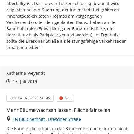
überfällig ist. Dass dieser Lückenschluss gebraucht wird 
zeigt sich bei der Sperrung der Innenstadt bei größeren 
Innenstadtaktivitäten (Kosmos am vergangenen 
Wochenende) oder den geplanten Bauvorhaben an der 
Bahnhofstraße (Entwicklung der Baugrundstücke, die 
derzeit noch als Parkplatz genutzt werden). Im Ergebnis 
sollte die Dresdner Straße als leistungsfähige Verkehrsader 
erhalten bleiben"
Katharina Weyandt
Zeitpunkt des Erstellens
Zeitpunkt des Erstellens
Zur Äußerung
15. Juli 2019
Kategorie
Status
Idee für Dresdner Straße
Neu
Mehr Bäume wachsen lassen, Fläche fair teilen
Ort
09130 Chemnitz, Dresdner Straße
Die Bäume, die schon an der Bahnseite stehen, dürfen nicht 