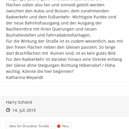
Flächen sollen also fair und sinnvoll geteilt werden 
zwischen den Autos und Bussen, dem zunehmenden 
Radverkehr und dem Fußverkehr. Wichtigste Punkte sind 
der neue Bahnhofsausgang und der Ausgang der 
Bazillenröhre mit ihren Querungen und neuen 
Bushaltestellen und Fahrradabstellanlagen.

Für die Wirkung der Straße ist es zudem wesentlich, was mit 
den freien Flächen neben den Gleisen passiert. So lange 
dort Brachflächen mit  Ruinen sind, ist es kein gutes Bild. 
Für den Radverkehr ist darüber hinaus eine Strecke entlang 
der Gleise ohne Steigungen Richtung Hilbersdorf / Flöha 
wichtig. Könnte die hier beginnen?

Katharina Weyandt
Harry Schieck
Zeitpunkt des Erstellens
Zeitpunkt des Erstellens
Zur Äußerung
14. Juli 2019
Kategorie
Status
Idee für Dresdner Straße
Neu