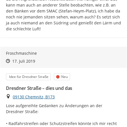
kann man auch an anderer Stelle beobachten, wie z.B. an 
den Bänken vor dem SMAC (Stefan-Heym-Platz), ich habe da 
noch nie jemanden sitzen sehen, warum auch? Es setzt sich 
ja auch niemand an den Südring und genießt den Lärm und 
die schlechte Luft!
Froschmaschine
Zeitpunkt des Erstellens
Zeitpunkt des Erstellens
Zur Äußerung
17. Juli 2019
Kategorie
Status
Idee für Dresdner Straße
Neu
Dresdner Straße – dies und das
Ort
09130 Chemnitz, B173
Lose aufgereihte Gedanken zu Änderungen an der 
Dresdner Straße:

• Radfahrstreifen oder Schutzstreifen könnte ich mir recht 