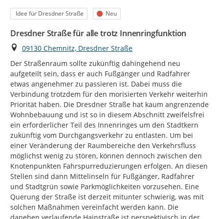
Kategorie
Status
Idee für Dresdner Straße
Neu
Dresdner Straße für alle trotz Innenringfunktion
Ort
09130 Chemnitz, Dresdner Straße
Der Straßenraum sollte zukünftig dahingehend neu 
aufgeteilt sein, dass er auch Fußgänger und Radfahrer 
etwas angenehmer zu passieren ist. Dabei muss die 
Verbindung trotzdem für den morisierten Verkehr weiterhin 
Priorität haben. Die Dresdner Straße hat kaum angrenzende 
Wohnbebauung und ist so in diesem Abschnitt zweifelsfrei 
ein erforderlicher Teil des Innenringes um den Stadtkern 
zukünftig vom Durchgangsverkehr zu entlasten. Um bei 
einer Veränderung der Raumbereiche den Verkehrsfluss 
möglichst wenig zu stören, können dennoch zwischen den 
Knotenpunkten Fahrspurreduzierungen erfolgen. An diesen 
Stellen sind dann Mittelinseln für Fußgänger, Radfahrer 
und Stadtgrün sowie Parkmöglichkeiten vorzusehen. Eine 
Querung der Straße ist derzeit mitunter schwierig, was mit 
solchen Maßnahmen vereinfacht werden kann. Die 
daneben verlaufende Hainstraße ist perspektivisch in der 