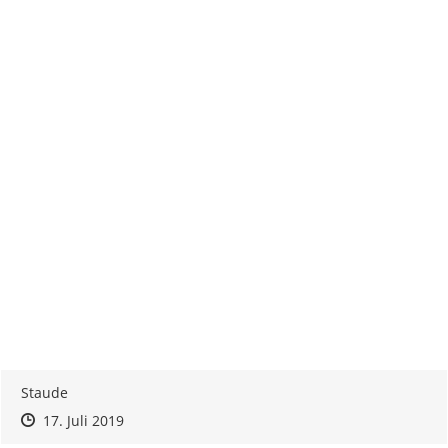
Staude
Zeitpunkt des Erstellens
Zeitpunkt des Erstellens
Zur Äußerung
17. Juli 2019