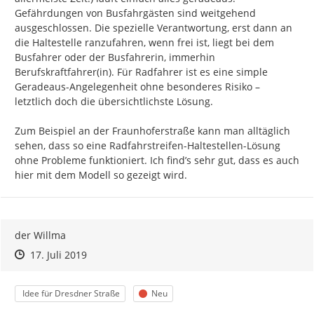
Gefährdungen von Busfahrgästen sind weitgehend 
ausgeschlossen. Die spezielle Verantwortung, erst dann an 
die Haltestelle ranzufahren, wenn frei ist, liegt bei dem 
Busfahrer oder der Busfahrerin, immerhin 
Berufskraftfahrer(in). Für Radfahrer ist es eine simple 
Geradeaus-Angelegenheit ohne besonderes Risiko – 
letztlich doch die übersichtlichste Lösung.

Zum Beispiel an der Fraunhoferstraße kann man alltäglich 
sehen, dass so eine Radfahrstreifen-Haltestellen-Lösung 
ohne Probleme funktioniert. Ich find’s sehr gut, dass es auch 
der Willma
Zeitpunkt des Erstellens
Zeitpunkt des Erstellens
Zur Äußerung
17. Juli 2019
Kategorie
Status
Idee für Dresdner Straße
Neu