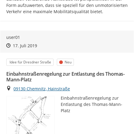
Form aufzuwerten, dass sie speziell für den unmotorisierten 
Verkehr eine maximale Mobilitätsqualität bietet.
user01
Zeitpunkt des Erstellens
Zeitpunkt des Erstellens
Zur Äußerung
17. Juli 2019
Kategorie
Status
Idee für Dresdner Straße
Neu
Einbahnstraßenregelung zur Entlastung des Thomas-
Mann-Platz
Ort
09130 Chemnitz, Hainstraße
Einbahnstraßenregelung zur 
Entlastung des Thomas-Mann-
Platz