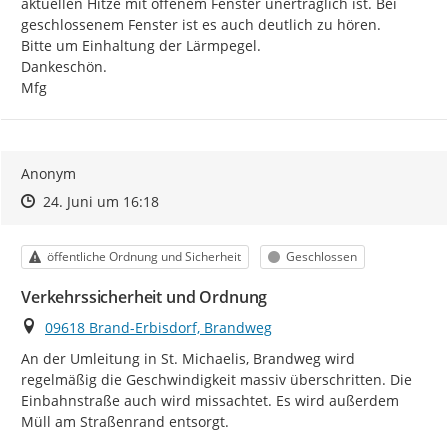
aktuellen Hitze mit offenem Fenster unerträglich ist. Bei 
geschlossenem Fenster ist es auch deutlich zu hören.

Bitte um Einhaltung der Lärmpegel.

Dankeschön.

Mfg
Anonym
Zeitpunkt des Erstellens
Zeitpunkt des Erstellens
Zur Äußerung
24. Juni um 16:18
Kategorie
Status
öffentliche Ordnung und Sicherheit
Geschlossen
Verkehrssicherheit und Ordnung
Ort
09618 Brand-Erbisdorf, Brandweg
An der Umleitung in St. Michaelis, Brandweg wird 
regelmäßig die Geschwindigkeit massiv überschritten. Die 
Einbahnstraße auch wird missachtet. Es wird außerdem 
Müll am Straßenrand entsorgt.