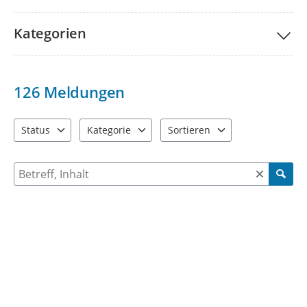
Kategorien
126
Meldungen
Status
Kategorie
Sortieren
4 Einträge verfügbar. Benutzen Sie "Pfeiltaste oben" und "Pfeil
7 Einträge verfügbar. Benutzen Sie "Pfeiltaste ob
2 Einträge verfügbar. Benutzen 
Suche nach Meldungen und Kommentaren