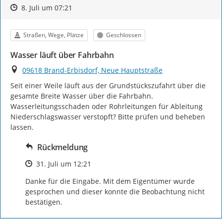
Zeitpunkt des Erstellens
Zeitpunkt des Erstellens
Zur Äußerung
8. Juli um 07:21
Kategorie
Status
Straßen, Wege, Plätze
Geschlossen
Wasser läuft über Fahrbahn
Ort
09618 Brand-Erbisdorf, Neue Hauptstraße
Seit einer Weile läuft aus der Grundstückszufahrt über die 
gesamte Breite Wasser über die Fahrbahn. 
Wasserleitungsschaden oder Rohrleitungen für Ableitung 
Niederschlagswasser verstopft? Bitte prüfen und beheben 
lassen.
Rückmeldung
Zeitpunkt des Erstellens
31. Juli um 12:21
Danke für die Eingabe. Mit dem Eigentümer wurde 
gesprochen und dieser konnte die Beobachtung nicht 
bestätigen.