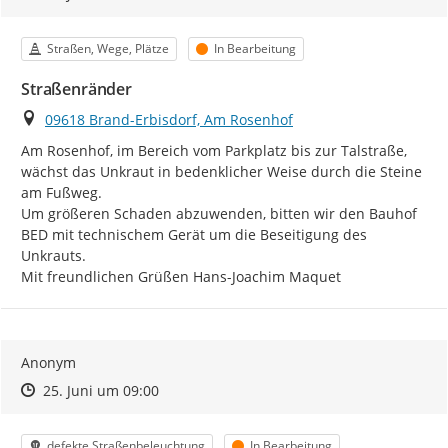
Kategorie
Status
Straßen, Wege, Plätze
In Bearbeitung
Straßenränder
Ort
09618 Brand-Erbisdorf, Am Rosenhof
Am Rosenhof, im Bereich vom Parkplatz bis zur Talstraße, 
wächst das Unkraut in bedenklicher Weise durch die Steine 
am Fußweg.

Um größeren Schaden abzuwenden, bitten wir den Bauhof 
BED mit technischem Gerät um die Beseitigung des 
Unkrauts.

Mit freundlichen Grüßen Hans-Joachim Maquet
Anonym
Zeitpunkt des Erstellens
Zeitpunkt des Erstellens
Zur Äußerung
25. Juni um 09:00
Kategorie
Status
defekte Straßenbeleuchtung
In Bearbeitung