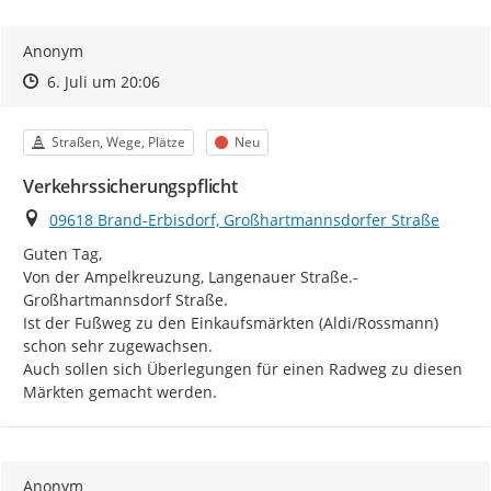
Anonym
Zeitpunkt des Erstellens
Zeitpunkt des Erstellens
Zur Äußerung
6. Juli um 20:06
Kategorie
Status
Straßen, Wege, Plätze
Neu
Verkehrssicherungspflicht
Ort
09618 Brand-Erbisdorf, Großhartmannsdorfer Straße
Guten Tag,

Von der Ampelkreuzung, Langenauer Straße.- 
Großhartmannsdorf Straße.

Ist der Fußweg zu den Einkaufsmärkten (Aldi/Rossmann) 
schon sehr zugewachsen.

Auch sollen sich Überlegungen für einen Radweg zu diesen 
Märkten gemacht werden.
Anonym