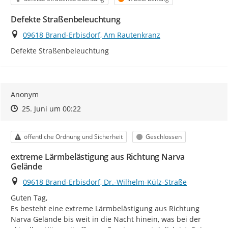
Defekte Straßenbeleuchtung
Ort
09618 Brand-Erbisdorf, Am Rautenkranz
Defekte Straßenbeleuchtung
Anonym
Zeitpunkt des Erstellens
Zeitpunkt des Erstellens
Zur Äußerung
25. Juni um 00:22
Kategorie
Status
öffentliche Ordnung und Sicherheit
Geschlossen
extreme Lärmbelästigung aus Richtung Narva
Gelände
Ort
09618 Brand-Erbisdorf, Dr.-Wilhelm-Külz-Straße
Guten Tag,

Es besteht eine extreme Lärmbelästigung aus Richtung 
Narva Gelände bis weit in die Nacht hinein, was bei der 