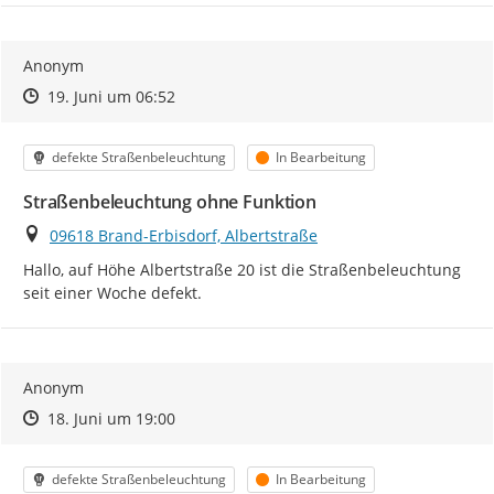
Anonym
Zeitpunkt des Erstellens
Zeitpunkt des Erstellens
Zur Äußerung
19. Juni um 06:52
Kategorie
Status
defekte Straßenbeleuchtung
In Bearbeitung
Straßenbeleuchtung ohne Funktion
Ort
09618 Brand-Erbisdorf, Albertstraße
Hallo, auf Höhe Albertstraße 20 ist die Straßenbeleuchtung 
seit einer Woche defekt.
Anonym
Zeitpunkt des Erstellens
Zeitpunkt des Erstellens
Zur Äußerung
18. Juni um 19:00
Kategorie
Status
defekte Straßenbeleuchtung
In Bearbeitung