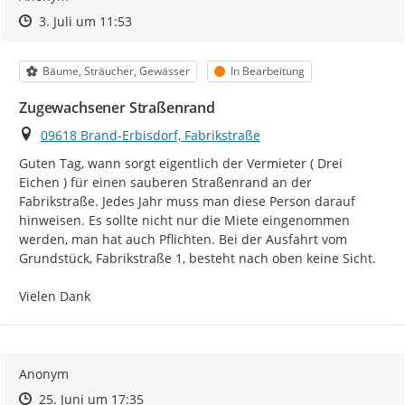
Zeitpunkt des Erstellens
Zeitpunkt des Erstellens
Zur Äußerung
3. Juli um 11:53
Kategorie
Status
Bäume, Sträucher, Gewässer
In Bearbeitung
Zugewachsener Straßenrand
Ort
09618 Brand-Erbisdorf, Fabrikstraße
Guten Tag, wann sorgt eigentlich der Vermieter ( Drei 
Eichen ) für einen sauberen Straßenrand an der 
Fabrikstraße. Jedes Jahr muss man diese Person darauf 
hinweisen. Es sollte nicht nur die Miete eingenommen 
werden, man hat auch Pflichten. Bei der Ausfahrt vom 
Grundstück, Fabrikstraße 1, besteht nach oben keine Sicht.

Vielen Dank
Anonym
Zeitpunkt des Erstellens
Zeitpunkt des Erstellens
Zur Äußerung
25. Juni um 17:35