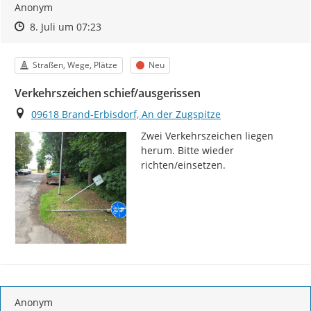
Anonym
Zeitpunkt des Erstellens
Zeitpunkt des Erstellens
Zur Äußerung
8. Juli um 07:23
Kategorie
Status
Straßen, Wege, Plätze
Neu
Verkehrszeichen schief/ausgerissen
Ort
09618 Brand-Erbisdorf, An der Zugspitze
Zwei Verkehrszeichen liegen 
herum. Bitte wieder 
richten/einsetzen.
Anonym