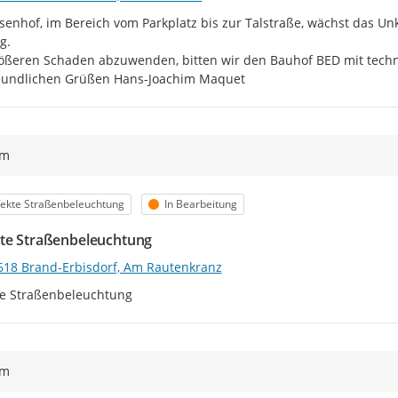
enhof, im Bereich vom Parkplatz bis zur Talstraße, wächst das Unk
.

ßeren Schaden abzuwenden, bitten wir den Bauhof BED mit techni
reundlichen Grüßen Hans-Joachim Maquet
ym
egorie
Status
ekte Straßenbeleuchtung
In Bearbeitung
te Straßenbeleuchtung
618 Brand-Erbisdorf, Am Rautenkranz
te Straßenbeleuchtung
ym