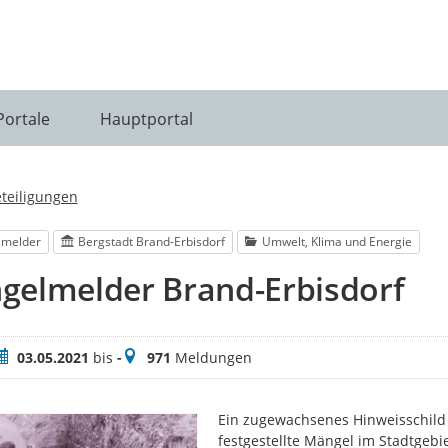
Portale
Hauptportal
eteiligungen
lmelder
Bergstadt Brand-Erbisdorf
Umwelt, Klima und Energie
gelmelder Brand-Erbisdorf
eitraum
Meldungen
03.05.2021
bis
-
971
Meldungen
Ein zugewachsenes Hinweisschild 
festgestellte Mängel im Stadtgebi