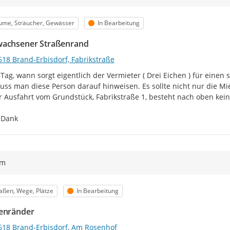
egorie
Status
ume, Sträucher, Gewässer
In Bearbeitung
achsener Straßenrand
618 Brand-Erbisdorf, Fabrikstraße
Tag, wann sorgt eigentlich der Vermieter ( Drei Eichen ) für einen
uss man diese Person darauf hinweisen. Es sollte nicht nur die M
r Ausfahrt vom Grundstück, Fabrikstraße 1, besteht nach oben keine
 Dank
ym
egorie
Status
aßen, Wege, Plätze
In Bearbeitung
enränder
618 Brand-Erbisdorf, Am Rosenhof