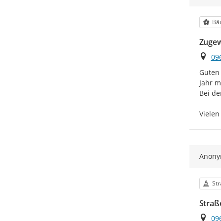
Kat
Bä
Zugew
Ort
09
Guten 
Jahr m
Bei de
Vielen
Anon
Kat
Str
Straß
Ort
09