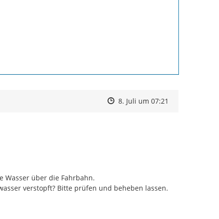
Zeitpunkt des Erstellens
Zeitpunkt des Erstellens
Zur Äußerung
8. Juli um 07:21
te Wasser über die Fahrbahn. 
asser verstopft? Bitte prüfen und beheben lassen.