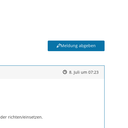
Meldung abgeben
Zeitpunkt des Erstellens
Zeitpunkt des Erstellens
Zur Äußerung
8. Juli um 07:23
der richten/einsetzen.