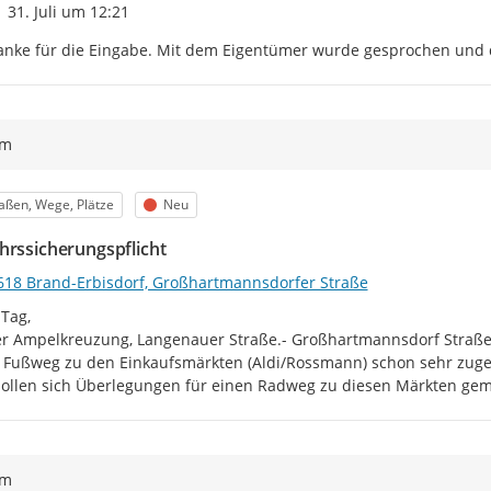
Zeitpunkt des Erstellens
31. Juli um 12:21
nke für die Eingabe. Mit dem Eigentümer wurde gesprochen und d
ym
egorie
Status
aßen, Wege, Plätze
Neu
hrssicherungspflicht
618 Brand-Erbisdorf, Großhartmannsdorfer Straße
Tag,

r Ampelkreuzung, Langenauer Straße.- Großhartmannsdorf Straße.
r Fußweg zu den Einkaufsmärkten (Aldi/Rossmann) schon sehr zuge
ollen sich Überlegungen für einen Radweg zu diesen Märkten ge
ym