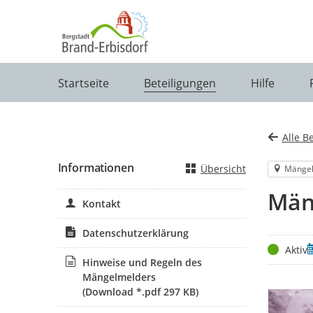
Portalnavigation
Startseite
Beteiligungen
Hilfe
Alle B
Informationen
Übersicht
Mänge
Män
Kontakt
Datenschutzerklärung
Status
Z
Aktiv
Hinweise und Regeln des
Mängelmelders
(Download *.pdf 297 KB)