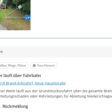
ym
egorie
Status
aßen, Wege, Plätze
Geschlossen
r läuft über Fahrbahn
618 Brand-Erbisdorf, Neue Hauptstraße
iner Weile läuft aus der Grundstückszufahrt über die gesamte Brei
leitungsschaden oder Rohrleitungen für Ableitung Niederschlagsw
Rückmeldung