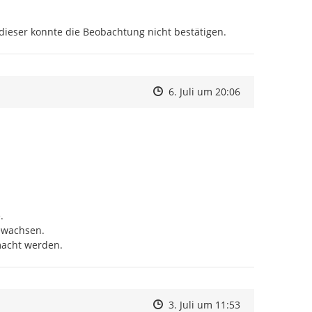
ieser konnte die Beobachtung nicht bestätigen.
Zeitpunkt des Erstellens
Zeitpunkt des Erstellens
Zur Äußerung
6. Juli um 20:06


wachsen.

macht werden.
Zeitpunkt des Erstellens
Zeitpunkt des Erstellens
Zur Äußerung
3. Juli um 11:53