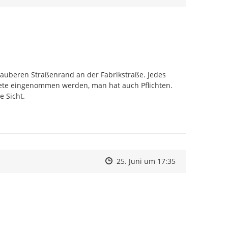
 sauberen Straßenrand an der Fabrikstraße. Jedes 
iete eingenommen werden, man hat auch Pflichten. 
 Sicht.

Zeitpunkt des Erstellens
Zeitpunkt des Erstellens
Zur Äußerung
25. Juni um 17:35