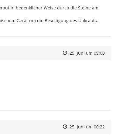
raut in bedenklicher Weise durch die Steine am 
schem Gerät um die Beseitigung des Unkrauts.

Zeitpunkt des Erstellens
Zeitpunkt des Erstellens
Zur Äußerung
25. Juni um 09:00
Zeitpunkt des Erstellens
Zeitpunkt des Erstellens
Zur Äußerung
25. Juni um 00:22