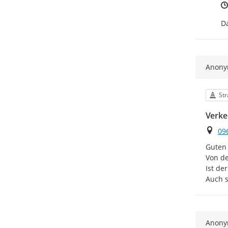
Da
Anon
Kat
Str
Verke
Ort
09
Guten 
Von de
Ist de
Auch s
Anon