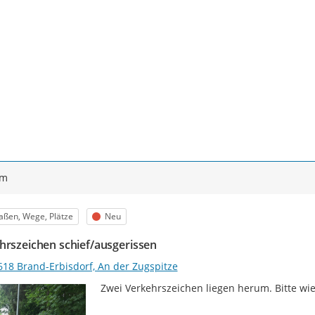
ym
egorie
Status
aßen, Wege, Plätze
Neu
hrszeichen schief/ausgerissen
618 Brand-Erbisdorf, An der Zugspitze
Zwei Verkehrszeichen liegen herum. Bitte wie