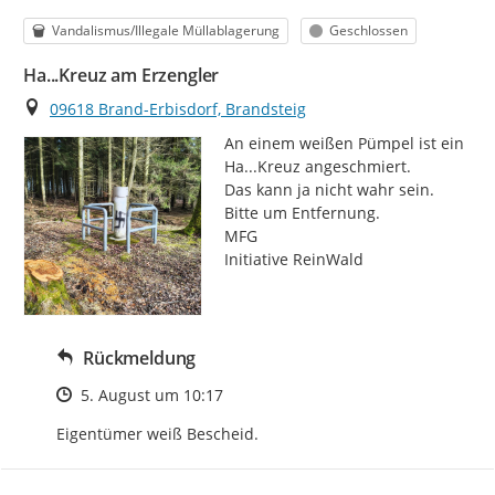
Kategorie
Status
Vandalismus/Illegale Müllablagerung
Geschlossen
Ha...Kreuz am Erzengler
Ort
09618 Brand-Erbisdorf, Brandsteig
An einem weißen Pümpel ist ein 
Ha...Kreuz angeschmiert.

Das kann ja nicht wahr sein.

Bitte um Entfernung.

MFG

Initiative ReinWald
Rückmeldung
Zeitpunkt des Erstellens
5. August um 10:17
Eigentümer weiß Bescheid.