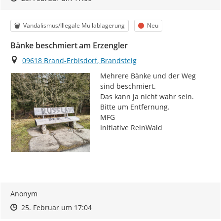
Kategorie
Status
Vandalismus/Illegale Müllablagerung
Neu
Bänke beschmiert am Erzengler
Ort
09618 Brand-Erbisdorf, Brandsteig
Mehrere Bänke und der Weg 
sind beschmiert.

Das kann ja nicht wahr sein.

Bitte um Entfernung.

MFG

Initiative ReinWald
Anonym
Zeitpunkt des Erstellens
Zeitpunkt des Erstellens
Zur Äußerung
25. Februar um 17:04