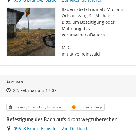
Bauernstiefel nun als Müll am 
Ortsausgang St. Michaelis.

Bitte um Beseitigung oder 
Mahnung des 
Verursachers/Bauern.

MFG

Initiative ReinWald
Anonym
Zeitpunkt des Erstellens
Zeitpunkt des Erstellens
Zur Äußerung
22. Februar um 17:07
Kategorie
Status
Bäume, Sträucher, Gewässer
In Bearbeitung
Befestigung des Bachlaufs droht wegzuberechen
Ort
09618 Brand-Erbisdorf, Am Dorfbach