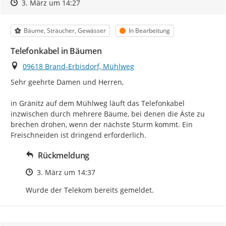
Zeitpunkt des Erstellens
Zeitpunkt des Erstellens
Zur Äußerung
3. März um 14:27
Kategorie
Status
Bäume, Sträucher, Gewässer
In Bearbeitung
Telefonkabel in Bäumen
Ort
09618 Brand-Erbisdorf, Mühlweg
Sehr geehrte Damen und Herren,

in Gränitz auf dem Mühlweg läuft das Telefonkabel 
inzwischen durch mehrere Bäume, bei denen die Äste zu 
brechen drohen, wenn der nächste Sturm kommt. Ein 
Freischneiden ist dringend erforderlich.
Rückmeldung
Zeitpunkt des Erstellens
3. März um 14:37
Wurde der Telekom bereits gemeldet.