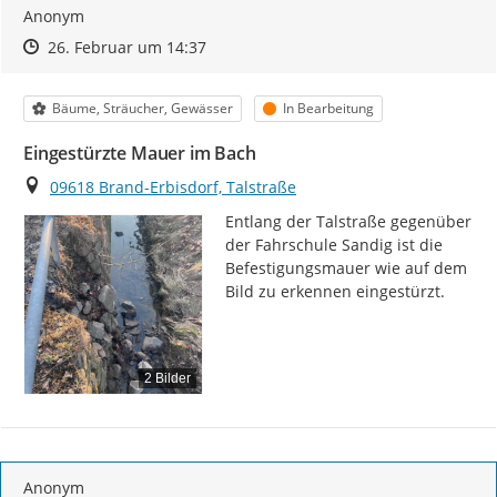
Anonym
Zeitpunkt des Erstellens
Zeitpunkt des Erstellens
Zur Äußerung
26. Februar um 14:37
Kategorie
Status
Bäume, Sträucher, Gewässer
In Bearbeitung
Eingestürzte Mauer im Bach
Ort
09618 Brand-Erbisdorf, Talstraße
Entlang der Talstraße gegenüber 
der Fahrschule Sandig ist die 
Befestigungsmauer wie auf dem 
Bild zu erkennen eingestürzt.
2 Bilder
Anonym