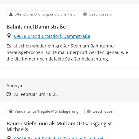
Kategorie
Status
öffentliche Ordnung und Sicherheit
Geschlossen
Bahntunnel Dammstraße
Ort
09618 Brand-Erbisdorf, Dammstraße
Es ist schon wieder ein großer Stein am Bahntunnel 
herausgebrochen, sollte mal überprüft werden, genau wie 
die die immer noch defekte Straßenbeleuchtung.
Anonym
Zeitpunkt des Erstellens
Zeitpunkt des Erstellens
Zur Äußerung
22. Februar um 18:25
Kategorie
Status
Vandalismus/Illegale Müllablagerung
Geschlossen
Bauernstiefel nun als Müll am Ortsausgang St.
Michaelis.
Ort
09618 Brand-Erbisdorf, Zur Alten Schäferei