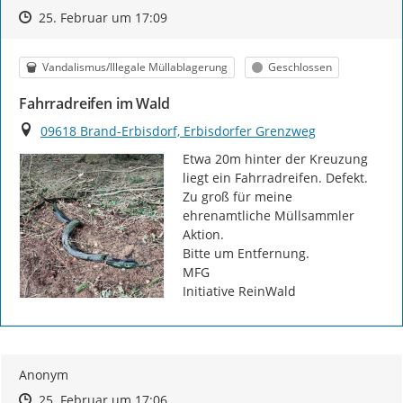
Zeitpunkt des Erstellens
Zeitpunkt des Erstellens
Zur Äußerung
25. Februar um 17:09
Kategorie
Status
Vandalismus/Illegale Müllablagerung
Geschlossen
Fahrradreifen im Wald
Ort
09618 Brand-Erbisdorf, Erbisdorfer Grenzweg
Etwa 20m hinter der Kreuzung 
liegt ein Fahrradreifen. Defekt. 
Zu groß für meine 
ehrenamtliche Müllsammler 
Aktion.

Bitte um Entfernung.

MFG

Initiative ReinWald
Anonym
Zeitpunkt des Erstellens
Zeitpunkt des Erstellens
Zur Äußerung
25. Februar um 17:06