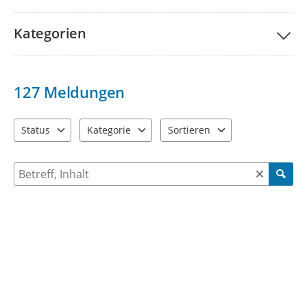
Kategorien
127
Meldungen
Status
Kategorie
Sortieren
4 Einträge verfügbar. Benutzen Sie "Pfeiltaste oben" und "Pfeil
7 Einträge verfügbar. Benutzen Sie "Pfeiltaste ob
2 Einträge verfügbar. Benutzen 
Suche nach Meldungen und Kommentaren