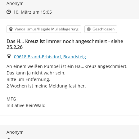
Anonym
Zeitpunkt des Erstellens
Zeitpunkt des Erstellens
Zur Äußerung
10. März um 15:05
Kategorie
Status
Vandalismus/Illegale Müllablagerung
Geschlossen
Das H... Kreuz ist immer noch angeschmiert - siehe
25.2.26
Ort
09618 Brand-Erbisdorf, Brandsteig
An einem weißen Pümpel ist ein Ha...Kreuz angeschmiert.

Das kann ja nicht wahr sein.

Bitte um Entfernung.

2 Wochen ist meine Meldung fast her.

MFG

Initiative ReinWald
Anonym