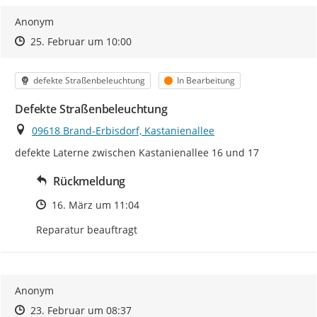
Anonym
Zeitpunkt des Erstellens
Zeitpunkt des Erstellens
Zur Äußerung
25. Februar um 10:00
Kategorie
Status
defekte Straßenbeleuchtung
In Bearbeitung
Defekte Straßenbeleuchtung
Ort
09618 Brand-Erbisdorf, Kastanienallee
defekte Laterne zwischen Kastanienallee 16 und 17
Rückmeldung
Zeitpunkt des Erstellens
16. März um 11:04
Reparatur beauftragt
Anonym
Zeitpunkt des Erstellens
Zeitpunkt des Erstellens
Zur Äußerung
23. Februar um 08:37