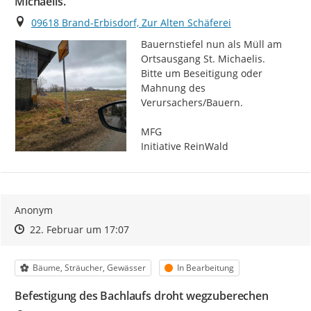
Michaelis.
Ort
09618 Brand-Erbisdorf, Zur Alten Schäferei
Bauernstiefel nun als Müll am 
Ortsausgang St. Michaelis.

Bitte um Beseitigung oder 
Mahnung des 
Verursachers/Bauern.

MFG

Initiative ReinWald
Anonym
Zeitpunkt des Erstellens
Zeitpunkt des Erstellens
Zur Äußerung
22. Februar um 17:07
Kategorie
Status
Bäume, Sträucher, Gewässer
In Bearbeitung
Befestigung des Bachlaufs droht wegzuberechen