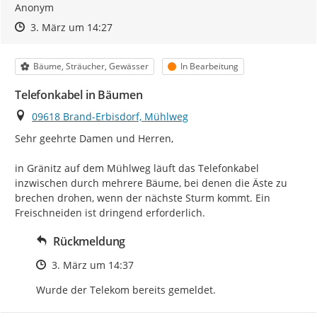
Anonym
Zeitpunkt des Erstellens
Zeitpunkt des Erstellens
Zur Äußerung
3. März um 14:27
Kategorie
Status
Bäume, Sträucher, Gewässer
In Bearbeitung
Telefonkabel in Bäumen
Ort
09618 Brand-Erbisdorf, Mühlweg
Sehr geehrte Damen und Herren,

in Gränitz auf dem Mühlweg läuft das Telefonkabel 
inzwischen durch mehrere Bäume, bei denen die Äste zu 
brechen drohen, wenn der nächste Sturm kommt. Ein 
Freischneiden ist dringend erforderlich.
Rückmeldung
Zeitpunkt des Erstellens
3. März um 14:37
Wurde der Telekom bereits gemeldet.