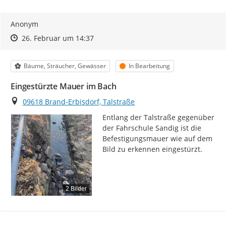
Anonym
Zeitpunkt des Erstellens
Zeitpunkt des Erstellens
Zur Äußerung
26. Februar um 14:37
Kategorie
Status
Bäume, Sträucher, Gewässer
In Bearbeitung
Eingestürzte Mauer im Bach
Ort
09618 Brand-Erbisdorf, Talstraße
Entlang der Talstraße gegenüber 
der Fahrschule Sandig ist die 
Befestigungsmauer wie auf dem 
Bild zu erkennen eingestürzt.
2 Bilder