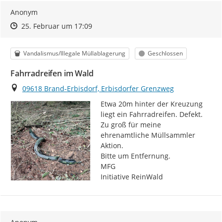
Anonym
Zeitpunkt des Erstellens
Zeitpunkt des Erstellens
Zur Äußerung
25. Februar um 17:09
Kategorie
Status
Vandalismus/Illegale Müllablagerung
Geschlossen
Fahrradreifen im Wald
Ort
09618 Brand-Erbisdorf, Erbisdorfer Grenzweg
Etwa 20m hinter der Kreuzung 
liegt ein Fahrradreifen. Defekt. 
Zu groß für meine 
ehrenamtliche Müllsammler 
Aktion.

Bitte um Entfernung.

MFG

Initiative ReinWald