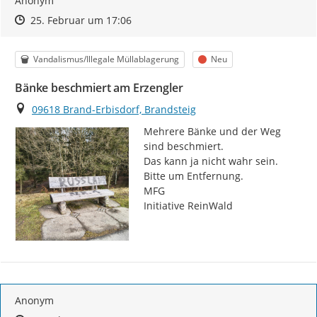
Anonym
Zeitpunkt des Erstellens
Zeitpunkt des Erstellens
Zur Äußerung
25. Februar um 17:06
Kategorie
Status
Vandalismus/Illegale Müllablagerung
Neu
Bänke beschmiert am Erzengler
Ort
09618 Brand-Erbisdorf, Brandsteig
Mehrere Bänke und der Weg 
sind beschmiert.

Das kann ja nicht wahr sein.

Bitte um Entfernung.

MFG

Initiative ReinWald
Anonym