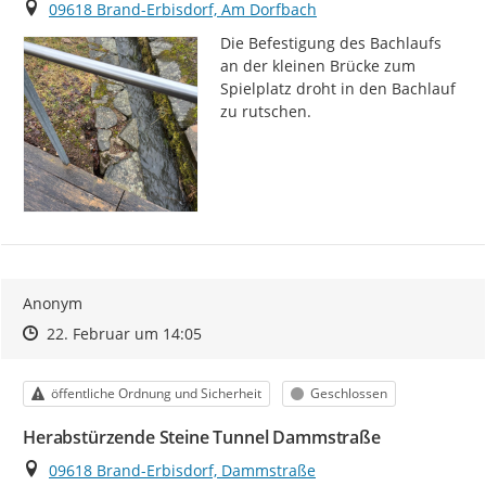
Ort
09618 Brand-Erbisdorf, Am Dorfbach
Die Befestigung des Bachlaufs 
an der kleinen Brücke zum 
Spielplatz droht in den Bachlauf 
zu rutschen.
Anonym
Zeitpunkt des Erstellens
Zeitpunkt des Erstellens
Zur Äußerung
22. Februar um 14:05
Kategorie
Status
öffentliche Ordnung und Sicherheit
Geschlossen
Herabstürzende Steine Tunnel Dammstraße
Ort
09618 Brand-Erbisdorf, Dammstraße