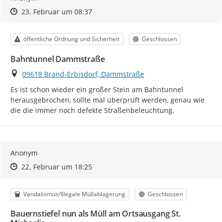
Zeitpunkt des Erstellens
Zeitpunkt des Erstellens
Zur Äußerung
23. Februar um 08:37
Kategorie
Status
öffentliche Ordnung und Sicherheit
Geschlossen
Bahntunnel Dammstraße
Ort
09618 Brand-Erbisdorf, Dammstraße
Es ist schon wieder ein großer Stein am Bahntunnel 
herausgebrochen, sollte mal überprüft werden, genau wie 
die die immer noch defekte Straßenbeleuchtung.
Anonym
Zeitpunkt des Erstellens
Zeitpunkt des Erstellens
Zur Äußerung
22. Februar um 18:25
Kategorie
Status
Vandalismus/Illegale Müllablagerung
Geschlossen
Bauernstiefel nun als Müll am Ortsausgang St.