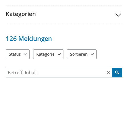
Kategorien
126
Meldungen
Status
Kategorie
Sortieren
4 Einträge verfügbar. Benutzen Sie "Pfeiltaste oben" und "Pfeil
7 Einträge verfügbar. Benutzen Sie "Pfeiltaste ob
2 Einträge verfügbar. Benutzen 
Suche nach Meldungen und Kommentaren