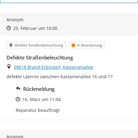
Anonym
Zeitpunkt des Erstellens
Zeitpunkt des Erstellens
Zur Äußerung
25. Februar um 10:00
Kategorie
Status
defekte Straßenbeleuchtung
In Bearbeitung
Defekte Straßenbeleuchtung
Ort
09618 Brand-Erbisdorf, Kastanienallee
defekte Laterne zwischen Kastanienallee 16 und 17
Rückmeldung
Zeitpunkt des Erstellens
16. März um 11:04
Reparatur beauftragt
Anonym