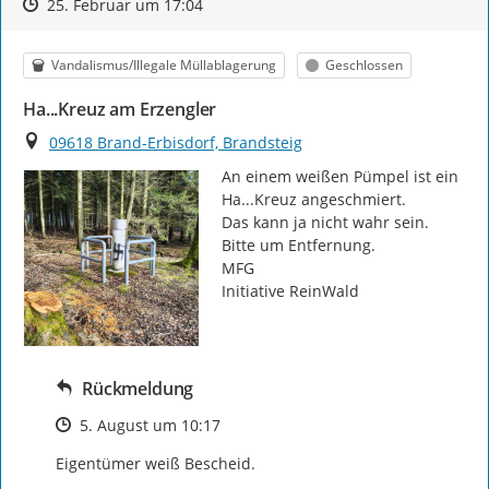
Zeitpunkt des Erstellens
Zeitpunkt des Erstellens
Zur Äußerung
25. Februar um 17:04
Kategorie
Status
Vandalismus/Illegale Müllablagerung
Geschlossen
Ha...Kreuz am Erzengler
Ort
09618 Brand-Erbisdorf, Brandsteig
An einem weißen Pümpel ist ein 
Ha...Kreuz angeschmiert.

Das kann ja nicht wahr sein.

Bitte um Entfernung.

MFG

Initiative ReinWald
Rückmeldung
Zeitpunkt des Erstellens
5. August um 10:17
Eigentümer weiß Bescheid.