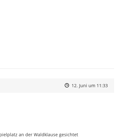
Zeitpunkt des Erstellens
Zeitpunkt des Erstellens
Zur Äußerung
12. Juni um 11:33
ielplatz an der Waldklause gesichtet