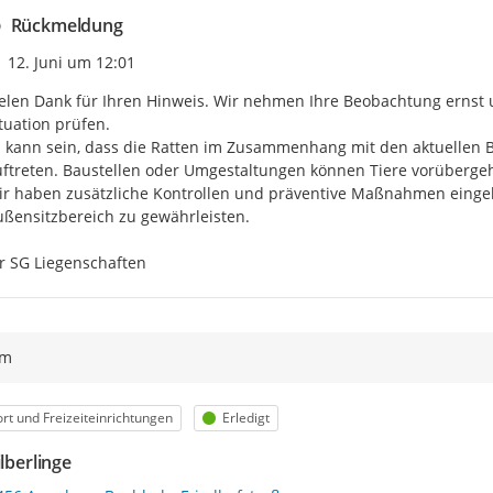
Rückmeldung
Zeitpunkt des Erstellens
12. Juni um 12:01
elen Dank für Ihren Hinweis. Wir nehmen Ihre Beobachtung ernst u
tuation prüfen.

s kann sein, dass die Ratten im Zusammenhang mit den aktuellen
ftreten. Baustellen oder Umgestaltungen können Tiere vorüberge
r haben zusätzliche Kontrollen und präventive Maßnahmen eingelei
ßensitzbereich zu gewährleisten. 

r SG Liegenschaften
ym
egorie
Status
rt und Freizeiteinrichtungen
Erledigt
ilberlinge