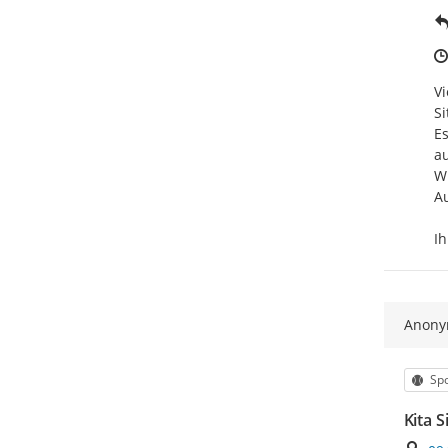
Vi
Si
E
au
Wi
Au
Ih
Anon
Kat
Spo
Kita S