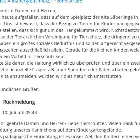
456 Annaberg-Buchholz, Friedhofstraße
eehrte Damen und Herren,

t heute aufgefallen, dass auf dem Spielplatz der Kita Silberlinge i
n. Uns ist bewusst, dass der Bezug zu Tieren für Kinder pädagogisch 
 stellen, dass sich gut um das Tier gekümmert wird. Nichtsdestotrot
se der Tierärztlichen Vereinigung für Tierschutz, die dringend zu 
haben ein großes soziales Bedürfnis und sollten artgerecht vergesel
gszeiten ausschließlich allein. Gerade für die kleinen Kinder, welche
a ein Vorbild in Tierschutz sein.

tte Sie daher, die Haltung wirklich zu überprüfen und über ein zwei
elle finanzielle Fragen z.B. über Spenden oder Patenschaften gelö
 Kita anzumelden, würden wir dies natürlich unterstützen.

eundlichen Grüßen
Rückmeldung
Zeitpunkt des Erstellens
10. Juli um 09:43
hr geehrte Damen und Herren/ Liebe Tierschützer, Vielen Dank für
ltung unseres Kaninchens auf dem Kindergartengelände.

s pädagogische Einrichtung ist es unser Ziel, den Kindern einen 