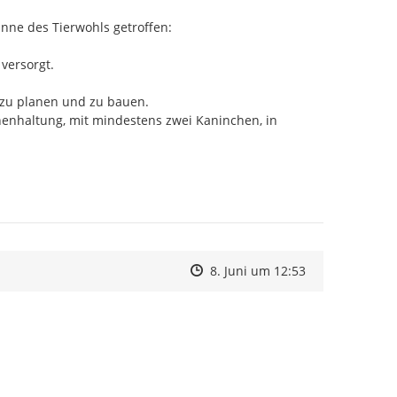
ne des Tierwohls getroffen:

ersorgt.

zu planen und zu bauen.

henhaltung, mit mindestens zwei Kaninchen, in 
Zeitpunkt des Erstellens
Zeitpunkt des Erstellens
Zur Äußerung
8. Juni um 12:53