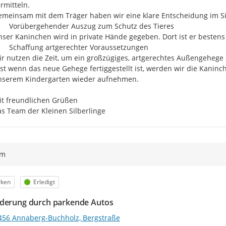
rmitteln.

meinsam mit dem Träger haben wir eine klare Entscheidung im Sin
ser Kaninchen wird in private Hände gegeben. Dort ist er bestens v
r nutzen die Zeit, um ein großzügiges, artgerechtes Außengehege 
st wenn das neue Gehege fertiggestellt ist, werden wir die Kaninc
nserem Kindergarten wieder aufnehmen.

t freundlichen Grüßen

s Team der Kleinen Silberlinge
ym
egorie
Status
rken
Erledigt
derung durch parkende Autos
456 Annaberg-Buchholz, Bergstraße