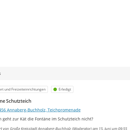
s
egorie
Status
rt und Freizeiteinrichtungen
Erledigt
ne Schutzteich
456 Annaberg-Buchholz, Teichpromenade
geht zur Kät die Fontäne im Schutzteich nicht?
rt von
Große Kreisstadt Annaberg-Buchholz (Moderator)
am 15. Juni um 09:55