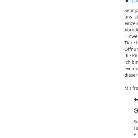
Ort
09
Sehr g
uns is
einzel
Abrede
Hinwei
Tiere 
Öffnun
die Kit
Ich bi
eventu
dieser
Mit fr
Se
Ha
Al