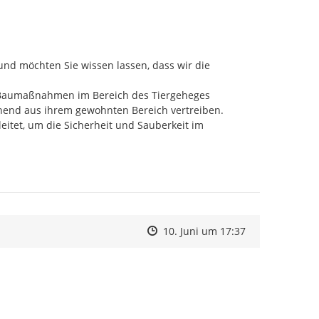
nd möchten Sie wissen lassen, dass wir die 
 Baumaßnahmen im Bereich des Tiergeheges 
hend aus ihrem gewohnten Bereich vertreiben.

tet, um die Sicherheit und Sauberkeit im 
Zeitpunkt des Erstellens
Zeitpunkt des Erstellens
Zur Äußerung
10. Juni um 17:37