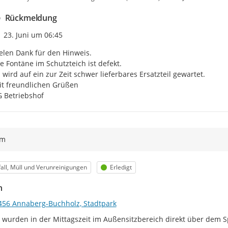
Rückmeldung
Zeitpunkt des Erstellens
23. Juni um 06:45
elen Dank für den Hinweis.

e Fontäne im Schutzteich ist defekt.

 wird auf ein zur Zeit schwer lieferbares Ersatzteil gewartet.

t freundlichen Grüßen

 Betriebshof
ym
egorie
Status
all, Müll und Verunreinigungen
Erledigt
n
456 Annaberg-Buchholz, Stadtpark
 wurden in der Mittagszeit im Außensitzbereich direkt über dem Sp