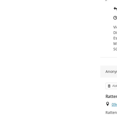
Vi
Di
Es
Mi
SG
Anon
Kat
Abf
Ratte
Ort
09
Ratten