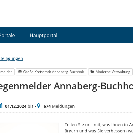
Portale
Hauptportal
eteiligungen
lmelder
Große Kreisstadt Annaberg-Buchholz
Moderne Verwaltung
iegenmelder Annaberg-Buchho
eitraum
Meldungen
01.12.2024
bis
-
674
Meldungen
Teilen Sie uns mit, was Ihnen in 
ärgern und was Sie verbessern wü