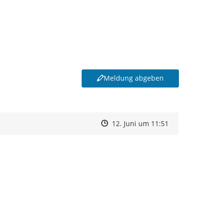
Meldung abgeben
Zeitpunkt des Erstellens
Zeitpunkt des Erstellens
Zur Äußerung
12. Juni um 11:51