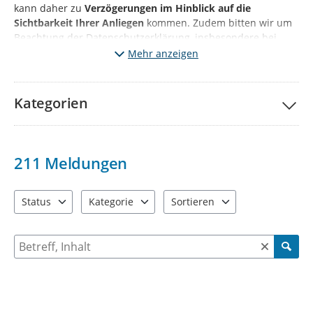
kann daher zu
Verzögerungen im Hinblick auf die
Sichtbarkeit Ihrer Anliegen
kommen. Zudem bitten wir um
Beachtung der Datenschutzerklärung, insbesondere bei
Angaben personenbezogener Daten sowie Fotonachweisen.
Mehr anzeigen
Kategorien
211
Meldungen
Status
Kategorie
Sortieren
3 Einträge verfügbar. Benutzen Sie "Pfeiltaste oben" und "Pfeil
10 Einträge verfügbar. Benutzen Sie "Pfeiltaste o
2 Einträge verfügbar. Benutzen 
Suche nach Meldungen und Kommentaren