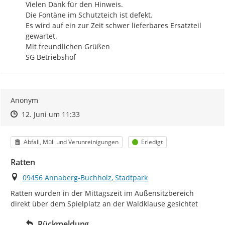
Vielen Dank für den Hinweis.

Die Fontäne im Schutzteich ist defekt.

Es wird auf ein zur Zeit schwer lieferbares Ersatzteil 
gewartet.

Mit freundlichen Grüßen

SG Betriebshof
Anonym
Zeitpunkt des Erstellens
Zeitpunkt des Erstellens
Zur Äußerung
12. Juni um 11:33
Kategorie
Status
Abfall, Müll und Verunreinigungen
Erledigt
Ratten
Ort
09456 Annaberg-Buchholz, Stadtpark
Ratten wurden in der Mittagszeit im Außensitzbereich 
direkt über dem Spielplatz an der Waldklause gesichtet
Rückmeldung