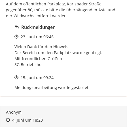
Auf dem öffentlichen Parkplatz, Karlsbader Straße 
gegenüber 86, müsste bitte die überhängenden Äste und 
der Wildwuchs entfernt werden.
Rückmeldungen
Zeitpunkt des Erstellens
23. Juni um 06:46
Vielen Dank für den Hinweis.

Der Bereich um den Parkplatz wurde gepflegt.

Mit freundlichen Grüßen

SG Betriebshof
Zeitpunkt des Erstellens
15. Juni um 09:24
Meldungsbearbeitung wurde gestartet
Anonym
Zeitpunkt des Erstellens
Zeitpunkt des Erstellens
Zur Äußerung
4. Juni um 18:23