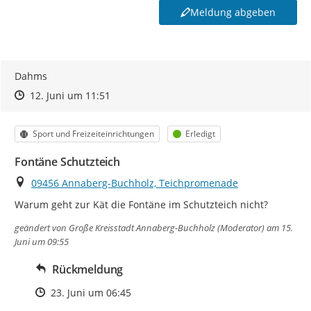
Meldung abgeben
Dahms
Zeitpunkt des Erstellens
Zeitpunkt des Erstellens
Zur Äußerung
12. Juni um 11:51
Kategorie
Status
Sport und Freizeiteinrichtungen
Erledigt
Fontäne Schutzteich
Ort
09456 Annaberg-Buchholz, Teichpromenade
Warum geht zur Kät die Fontäne im Schutzteich nicht?
geändert von
Große Kreisstadt Annaberg-Buchholz (Moderator)
am 15.
Juni um 09:55
Rückmeldung
Zeitpunkt des Erstellens
23. Juni um 06:45