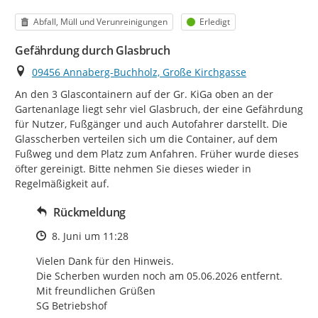
Kategorie
Status
Abfall, Müll und Verunreinigungen
Erledigt
Gefährdung durch Glasbruch
Ort
09456 Annaberg-Buchholz, Große Kirchgasse
An den 3 Glascontainern auf der Gr. KiGa oben an der 
Gartenanlage liegt sehr viel Glasbruch, der eine Gefährdung 
für Nutzer, Fußgänger und auch Autofahrer darstellt. Die 
Glasscherben verteilen sich um die Container, auf dem 
Fußweg und dem Platz zum Anfahren. Früher wurde dieses 
öfter gereinigt. Bitte nehmen Sie dieses wieder in 
Regelmäßigkeit auf.
Rückmeldung
Zeitpunkt des Erstellens
8. Juni um 11:28
Vielen Dank für den Hinweis.

Die Scherben wurden noch am 05.06.2026 entfernt.

Mit freundlichen Grüßen 

SG Betriebshof