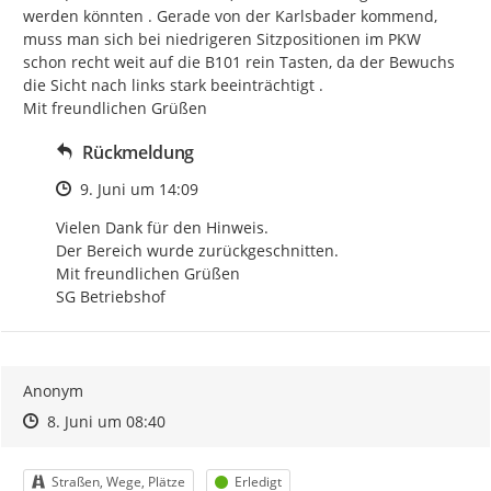
werden könnten . Gerade von der Karlsbader kommend, 
muss man sich bei niedrigeren Sitzpositionen im PKW 
schon recht weit auf die B101 rein Tasten, da der Bewuchs 
die Sicht nach links stark beeinträchtigt .

Mit freundlichen Grüßen
Rückmeldung
Zeitpunkt des Erstellens
9. Juni um 14:09
Vielen Dank für den Hinweis.

Der Bereich wurde zurückgeschnitten.

Mit freundlichen Grüßen

SG Betriebshof
Anonym
Zeitpunkt des Erstellens
Zeitpunkt des Erstellens
Zur Äußerung
8. Juni um 08:40
Kategorie
Status
Straßen, Wege, Plätze
Erledigt