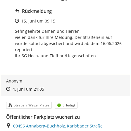
Rückmeldung
Zeitpunkt des Erstellens
15. Juni um 09:15
Sehr geehrte Damen und Herren,

vielen dank für Ihre Meldung. Der Straßeneinlauf 
wurde sofort abgesichert und wird ab dem 16.06.2026 
repariert.

Ihr SG Hoch- und Tiefbau/Liegenschaften
Anonym
Zeitpunkt des Erstellens
Zeitpunkt des Erstellens
Zur Äußerung
4. Juni um 21:05
Kategorie
Status
Straßen, Wege, Plätze
Erledigt
Öffentlicher Parkplatz wuchert zu
Ort
09456 Annaberg-Buchholz, Karlsbader Straße