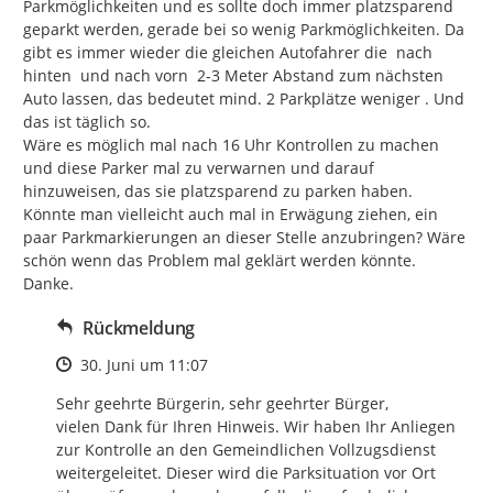
Parkmöglichkeiten und es sollte doch immer platzsparend 
geparkt werden, gerade bei so wenig Parkmöglichkeiten. Da 
gibt es immer wieder die gleichen Autofahrer die  nach 
hinten  und nach vorn  2-3 Meter Abstand zum nächsten 
Auto lassen, das bedeutet mind. 2 Parkplätze weniger . Und 
das ist täglich so.

Wäre es möglich mal nach 16 Uhr Kontrollen zu machen 
und diese Parker mal zu verwarnen und darauf 
hinzuweisen, das sie platzsparend zu parken haben.

Könnte man vielleicht auch mal in Erwägung ziehen, ein 
paar Parkmarkierungen an dieser Stelle anzubringen? Wäre 
schön wenn das Problem mal geklärt werden könnte. 
Danke.
Rückmeldung
Zeitpunkt des Erstellens
30. Juni um 11:07
Sehr geehrte Bürgerin, sehr geehrter Bürger,

vielen Dank für Ihren Hinweis. Wir haben Ihr Anliegen 
zur Kontrolle an den Gemeindlichen Vollzugsdienst 
weitergeleitet. Dieser wird die Parksituation vor Ort 