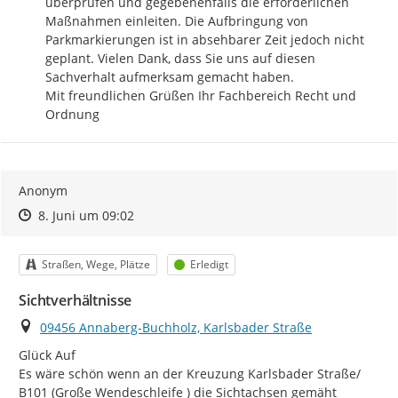
überprüfen und gegebenenfalls die erforderlichen 
Maßnahmen einleiten. Die Aufbringung von 
Parkmarkierungen ist in absehbarer Zeit jedoch nicht 
geplant. Vielen Dank, dass Sie uns auf diesen 
Sachverhalt aufmerksam gemacht haben.

Mit freundlichen Grüßen Ihr Fachbereich Recht und 
Ordnung
Anonym
Zeitpunkt des Erstellens
Zeitpunkt des Erstellens
Zur Äußerung
8. Juni um 09:02
Kategorie
Status
Straßen, Wege, Plätze
Erledigt
Sichtverhältnisse
Ort
09456 Annaberg-Buchholz, Karlsbader Straße
Glück Auf

Es wäre schön wenn an der Kreuzung Karlsbader Straße/ 
B101 (Große Wendeschleife ) die Sichtachsen gemäht 