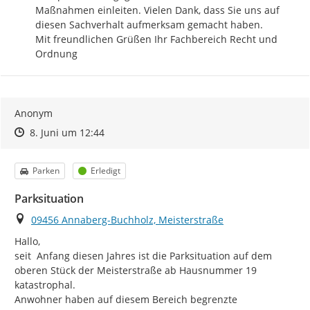
Maßnahmen einleiten. Vielen Dank, dass Sie uns auf 
diesen Sachverhalt aufmerksam gemacht haben.

Mit freundlichen Grüßen Ihr Fachbereich Recht und 
Ordnung
Anonym
Zeitpunkt des Erstellens
Zeitpunkt des Erstellens
Zur Äußerung
8. Juni um 12:44
Kategorie
Status
Parken
Erledigt
Parksituation
Ort
09456 Annaberg-Buchholz, Meisterstraße
Hallo,

seit  Anfang diesen Jahres ist die Parksituation auf dem 
oberen Stück der Meisterstraße ab Hausnummer 19 
katastrophal.

Anwohner haben auf diesem Bereich begrenzte 