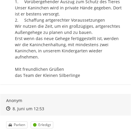
1.	Vorübergehender Auszug zum Schutz des Tieres

Unser Kaninchen wird in private Hände gegeben. Dort 
ist er bestens versorgt.

2.	Schaffung artgerechter Voraussetzungen

Wir nutzen die Zeit, um ein großzügiges, artgerechtes 
Außengehege zu planen und zu bauen.

Erst wenn das neue Gehege fertiggestellt ist, werden 
wir die Kaninchenhaltung, mit mindestens zwei 
Kaninchen, in unserem Kindergarten wieder 
aufnehmen.

Mit freundlichen Grüßen

das Team der Kleinen Silberlinge
Anonym
Zeitpunkt des Erstellens
Zeitpunkt des Erstellens
Zur Äußerung
8. Juni um 12:53
Kategorie
Status
Parken
Erledigt