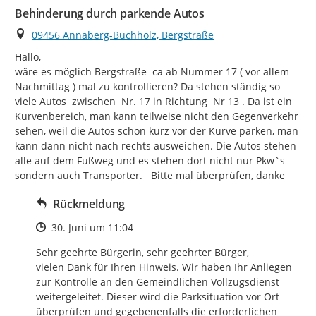
Behinderung durch parkende Autos
Ort
09456 Annaberg-Buchholz, Bergstraße
Hallo,

wäre es möglich Bergstraße  ca ab Nummer 17 ( vor allem 
Nachmittag ) mal zu kontrollieren? Da stehen ständig so 
viele Autos  zwischen  Nr. 17 in Richtung  Nr 13 . Da ist ein 
Kurvenbereich, man kann teilweise nicht den Gegenverkehr 
sehen, weil die Autos schon kurz vor der Kurve parken, man 
kann dann nicht nach rechts ausweichen. Die Autos stehen 
alle auf dem Fußweg und es stehen dort nicht nur Pkw`s 
sondern auch Transporter.   Bitte mal überprüfen, danke
Rückmeldung
Zeitpunkt des Erstellens
30. Juni um 11:04
Sehr geehrte Bürgerin, sehr geehrter Bürger,

vielen Dank für Ihren Hinweis. Wir haben Ihr Anliegen 
zur Kontrolle an den Gemeindlichen Vollzugsdienst 
weitergeleitet. Dieser wird die Parksituation vor Ort 
überprüfen und gegebenenfalls die erforderlichen 