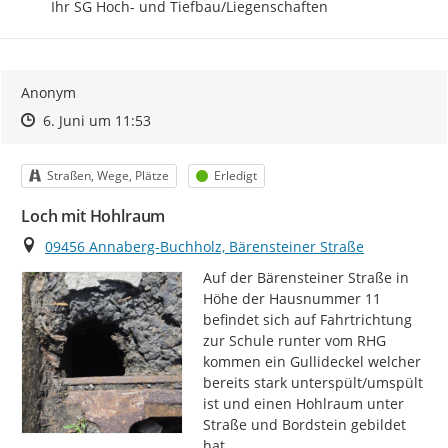
Ihr SG Hoch- und Tiefbau/Liegenschaften
Anonym
Zeitpunkt des Erstellens
Zeitpunkt des Erstellens
Zur Äußerung
6. Juni um 11:53
Kategorie
Status
Straßen, Wege, Plätze
Erledigt
Loch mit Hohlraum
Ort
09456 Annaberg-Buchholz, Bärensteiner Straße
Auf der Bärensteiner Straße in 
Höhe der Hausnummer 11 
befindet sich auf Fahrtrichtung 
zur Schule runter vom RHG 
kommen ein Gullideckel welcher 
bereits stark unterspült/umspült 
ist und einen Hohlraum unter 
Straße und Bordstein gebildet 
hat.