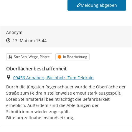
Meldung abgeben
Anonym
Zeitpunkt des Erstellens
Zeitpunkt des Erstellens
Zur Äußerung
17. Mai um 15:44
Kategorie
Status
Straßen, Wege, Plätze
In Bearbeitung
Oberflächenbeschaffenheit
Ort
09456 Annaberg-Buchholz, Zum Feldrain
Durch die jüngsten Regenschauer wurde die Oberfläche der 
Straße zum Feldrain stellenweise erneut stark ausgespült. 
Loses Steinmaterial beeinträchtigt die Befahrbarkeit 
erheblich. Außerdem sind die Ableitungen der 
Schnittrinnen wieder zugespült.

Bitte um zeitnahe Instandsetzung.