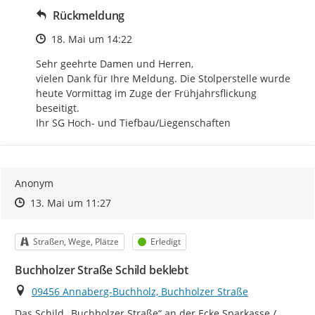
Rückmeldung
Zeitpunkt des Erstellens
18. Mai um 14:22
Sehr geehrte Damen und Herren,

vielen Dank für Ihre Meldung. Die Stolperstelle wurde 
heute Vormittag im Zuge der Frühjahrsflickung  
beseitigt.

Ihr SG Hoch- und Tiefbau/Liegenschaften
Anonym
Zeitpunkt des Erstellens
Zeitpunkt des Erstellens
Zur Äußerung
13. Mai um 11:27
Kategorie
Status
Straßen, Wege, Plätze
Erledigt
Buchholzer Straße Schild beklebt
Ort
09456 Annaberg-Buchholz, Buchholzer Straße
Das Schild „Buchholzer Straße“ an der Ecke Sparkasse / 