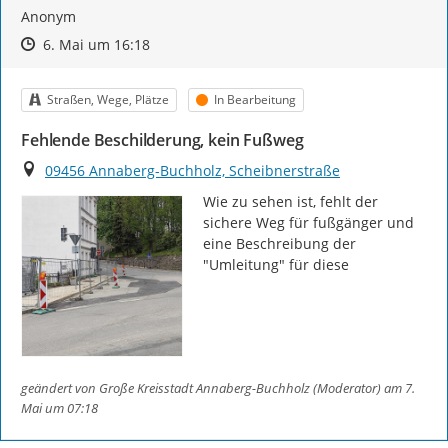
Anonym
Zeitpunkt des Erstellens
Zeitpunkt des Erstellens
Zur Äußerung
6. Mai um 16:18
Kategorie
Status
Straßen, Wege, Plätze
In Bearbeitung
Fehlende Beschilderung, kein Fußweg
Ort
09456 Annaberg-Buchholz, Scheibnerstraße
Wie zu sehen ist, fehlt der 
sichere Weg für fußgänger und 
eine Beschreibung der 
"Umleitung" für diese
geändert von
Große Kreisstadt Annaberg-Buchholz (Moderator)
am 7.
Mai um 07:18