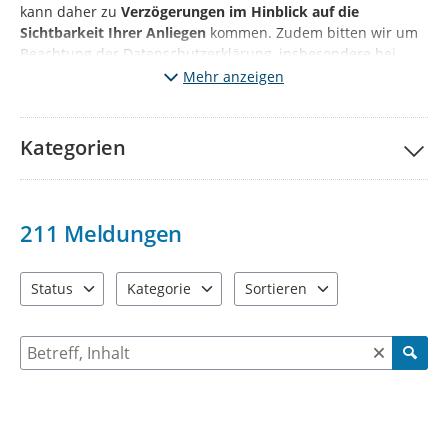
kann daher zu
Verzögerungen im Hinblick auf die
Sichtbarkeit Ihrer Anliegen
kommen. Zudem bitten wir um
Beachtung der Datenschutzerklärung, insbesondere bei
Angaben personenbezogener Daten sowie Fotonachweisen.
Mehr anzeigen
Kategorien
211
Meldungen
Status
Kategorie
Sortieren
3 Einträge verfügbar. Benutzen Sie "Pfeiltaste oben" und "Pfeil
10 Einträge verfügbar. Benutzen Sie "Pfeiltaste o
2 Einträge verfügbar. Benutzen 
Suche nach Meldungen und Kommentaren