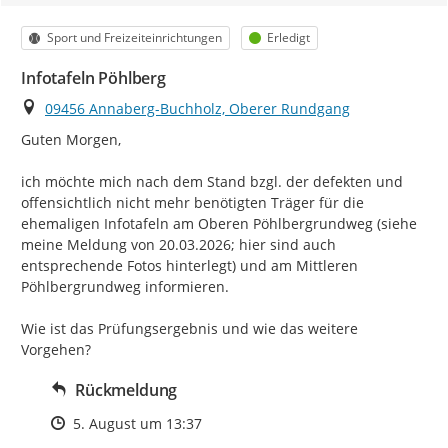
Kategorie
Status
Sport und Freizeiteinrichtungen
Erledigt
Infotafeln Pöhlberg
Ort
09456 Annaberg-Buchholz, Oberer Rundgang
Guten Morgen,

ich möchte mich nach dem Stand bzgl. der defekten und 
offensichtlich nicht mehr benötigten Träger für die 
ehemaligen Infotafeln am Oberen Pöhlbergrundweg (siehe 
meine Meldung von 20.03.2026; hier sind auch 
entsprechende Fotos hinterlegt) und am Mittleren 
Pöhlbergrundweg informieren.

Wie ist das Prüfungsergebnis und wie das weitere 
Vorgehen?
Rückmeldung
Zeitpunkt des Erstellens
5. August um 13:37