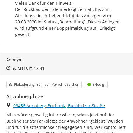
Vielen Dank für den Hinweis.

Der Rückbau der Tafeln erfolgt zeitnah. Bis zum 
Abschluss der Arbeiten bleibt das Anliegen vom 
20.03.2026 im Status „Bearbeitung“. Dieses Anliegen 
wird aufgrund einer Doppelmeldung auf „Erledigt“ 
gesetzt.
Anonym
Zeitpunkt des Erstellens
Zeitpunkt des Erstellens
Zur Äußerung
9. Mai um 17:41
Kategorie
Status
Plakatierung, Schilder, Verkehrszeichen
Erledigt
Anwohnerplätze
Ort
09456 Annaberg-Buchholz, Buchholzer Straße
Mich würde gewaltig interessieren, wieso jetzt auf der 
Buchholzer Str Parkplätze der Anwohner "geklaut" wurden 
und für die Öffentlichkeit freigegeben sind. Wer kontrolliert 