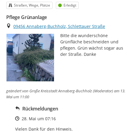
Kategorie
Status
Straßen, Wege, Plätze
Erledigt
Pflege Grünanlage
Ort
09456 Annaberg-Buchholz, Schlettauer Straße
Bitte die wunderschöne 
Grünfläche beschneiden und 
pflegen. Grün wächst sogar aus 
der Straße. Danke
geändert von
Große Kreisstadt Annaberg-Buchholz (Moderator)
am 13.
Mai um 11:00
Rückmeldungen
Zeitpunkt des Erstellens
28. Mai um 07:16
Vielen Dank für den Hinweis. 
