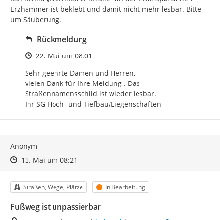
Erzhammer ist beklebt und damit nicht mehr lesbar. Bitte 
um Säuberung.
Rückmeldung
Zeitpunkt des Erstellens
22. Mai um 08:01
Sehr geehrte Damen und Herren,

vielen Dank für Ihre Meldung . Das 
Straßennamensschild ist wieder lesbar.

Ihr SG Hoch- und Tiefbau/Liegenschaften
Anonym
Zeitpunkt des Erstellens
Zeitpunkt des Erstellens
Zur Äußerung
13. Mai um 08:21
Kategorie
Status
Straßen, Wege, Plätze
In Bearbeitung
Fußweg ist unpassierbar