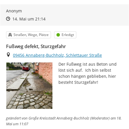
Anonym
Zeitpunkt des Erstellens
Zeitpunkt des Erstellens
Zur Äußerung
14. Mai um 21:14
Kategorie
Status
Straßen, Wege, Plätze
Erledigt
Fußweg defekt, Sturzgefahr
Ort
09456 Annaberg-Buchholz, Schlettauer Straße
Der Fußweg ist aus Beton und 
löst sich auf.  Ich bin selbst 
schon hängen geblieben, hier 
besteht Sturzgefahr!
geändert von
Große Kreisstadt Annaberg-Buchholz (Moderator)
am 18.
Mai um 11:07