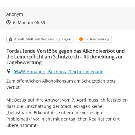
Anonym
Zeitpunkt des Erstellens
Zeitpunkt des Erstellens
Zur Äußerung
6. Mai um 06:59
Kategorie
Status
Abfall, Müll und Verunreinigungen
In Bearbeitung
Fortlaufende Verstöße gegen das Alkoholverbot und
die Leinenpflicht am Schutzteich – Rückmeldung zur
Lagebewertung
Ort
09456 Annaberg-Buchholz, Teichpromenade
Zum öffentlichen Alkoholkonsum am Schutzteich trotz 
Verbot.

Mit Bezug auf Ihre Antwort vom 7. April muss ich feststellen, 
dass die Einschätzung der Stadt, es lägen keine 
„belastbaren Erkenntnisse über eine verfestigte 
Problematik“ vor, nicht mit der täglichen Realität vor Ort 
übereinstimmt.
