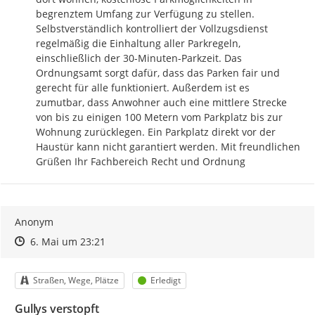
begrenztem Umfang zur Verfügung zu stellen. 
Selbstverständlich kontrolliert der Vollzugsdienst 
regelmäßig die Einhaltung aller Parkregeln, 
einschließlich der 30-Minuten-Parkzeit. Das 
Ordnungsamt sorgt dafür, dass das Parken fair und 
gerecht für alle funktioniert. Außerdem ist es 
zumutbar, dass Anwohner auch eine mittlere Strecke 
von bis zu einigen 100 Metern vom Parkplatz bis zur 
Wohnung zurücklegen. Ein Parkplatz direkt vor der 
Haustür kann nicht garantiert werden. Mit freundlichen 
Grüßen Ihr Fachbereich Recht und Ordnung
Anonym
Zeitpunkt des Erstellens
Zeitpunkt des Erstellens
Zur Äußerung
6. Mai um 23:21
Kategorie
Status
Straßen, Wege, Plätze
Erledigt
Gullys verstopft