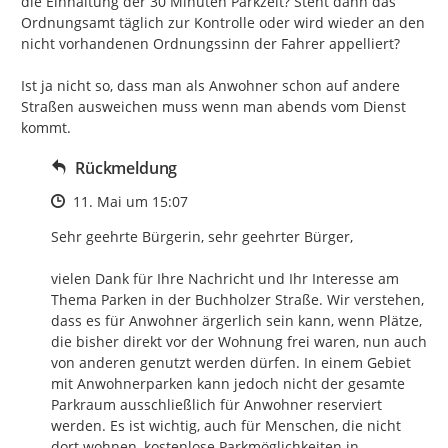
die Einhaltung der 30 Minuten Parkzeit? Steht dann das 
Ordnungsamt täglich zur Kontrolle oder wird wieder an den 
nicht vorhandenen Ordnungssinn der Fahrer appelliert?

Ist ja nicht so, dass man als Anwohner schon auf andere 
Straßen ausweichen muss wenn man abends vom Dienst 
kommt.
Rückmeldung
Zeitpunkt des Erstellens
11. Mai um 15:07
Sehr geehrte Bürgerin, sehr geehrter Bürger,

vielen Dank für Ihre Nachricht und Ihr Interesse am 
Thema Parken in der Buchholzer Straße. Wir verstehen, 
dass es für Anwohner ärgerlich sein kann, wenn Plätze, 
die bisher direkt vor der Wohnung frei waren, nun auch 
von anderen genutzt werden dürfen. In einem Gebiet 
mit Anwohnerparken kann jedoch nicht der gesamte 
Parkraum ausschließlich für Anwohner reserviert 
werden. Es ist wichtig, auch für Menschen, die nicht 
dort wohnen, kostenlose Parkmöglichkeiten in 