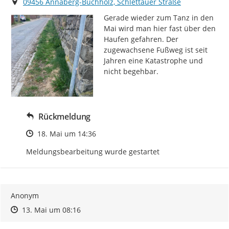
Ort
09456 Annaberg-Buchholz, Schlettauer Straße
Gerade wieder zum Tanz in den 
Mai wird man hier fast über den 
Haufen gefahren. Der 
zugewachsene Fußweg ist seit 
Jahren eine Katastrophe und 
nicht begehbar.
Rückmeldung
Zeitpunkt des Erstellens
18. Mai um 14:36
Meldungsbearbeitung wurde gestartet
Anonym
Zeitpunkt des Erstellens
Zeitpunkt des Erstellens
Zur Äußerung
13. Mai um 08:16