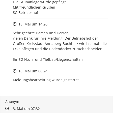
Die Grünanlage wurde gepflegt.

Mit freundlichen Grüßen

SG Betriebshof
Zeitpunkt des Erstellens
18. Mai um 14:20
Sehr geehrte Damen und Herren,

vielen Dank für Ihre Meldung. Der Betriebshof der 
Großen Kreisstadt Annaberg-Buchholz wird zeitnah die 
Ecke pflegen und die Bodendecker zurück schneiden.

Ihr SG Hoch- und Tiefbau/Liegenschaften
Zeitpunkt des Erstellens
18. Mai um 08:24
Meldungsbearbeitung wurde gestartet
Anonym
Zeitpunkt des Erstellens
Zeitpunkt des Erstellens
Zur Äußerung
13. Mai um 07:32