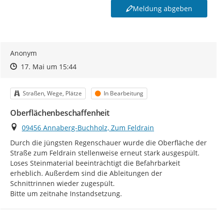
Meldung abgeben
Anonym
Zeitpunkt des Erstellens
Zeitpunkt des Erstellens
Zur Äußerung
17. Mai um 15:44
Kategorie
Status
Straßen, Wege, Plätze
In Bearbeitung
Oberflächenbeschaffenheit
Ort
09456 Annaberg-Buchholz, Zum Feldrain
Durch die jüngsten Regenschauer wurde die Oberfläche der 
Straße zum Feldrain stellenweise erneut stark ausgespült. 
Loses Steinmaterial beeinträchtigt die Befahrbarkeit 
erheblich. Außerdem sind die Ableitungen der 
Schnittrinnen wieder zugespült.

Bitte um zeitnahe Instandsetzung.