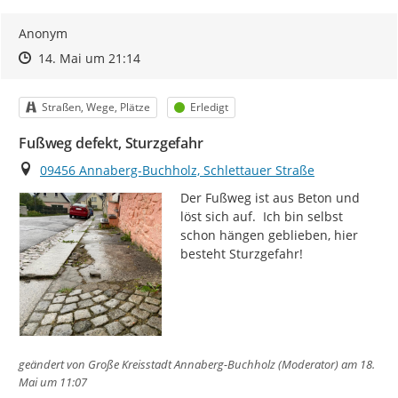
Anonym
Zeitpunkt des Erstellens
Zeitpunkt des Erstellens
Zur Äußerung
14. Mai um 21:14
Kategorie
Status
Straßen, Wege, Plätze
Erledigt
Fußweg defekt, Sturzgefahr
Ort
09456 Annaberg-Buchholz, Schlettauer Straße
Der Fußweg ist aus Beton und 
löst sich auf.  Ich bin selbst 
schon hängen geblieben, hier 
besteht Sturzgefahr!
geändert von
Große Kreisstadt Annaberg-Buchholz (Moderator)
am 18.
Mai um 11:07