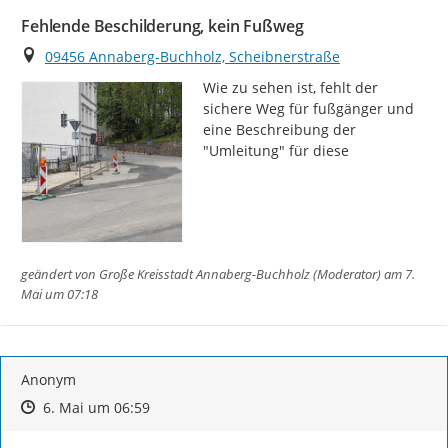
Fehlende Beschilderung, kein Fußweg
Ort
09456 Annaberg-Buchholz, Scheibnerstraße
Wie zu sehen ist, fehlt der 
sichere Weg für fußgänger und 
eine Beschreibung der 
"Umleitung" für diese
geändert von
Große Kreisstadt Annaberg-Buchholz (Moderator)
am 7.
Mai um 07:18
Anonym
Zeitpunkt des Erstellens
Zeitpunkt des Erstellens
Zur Äußerung
6. Mai um 06:59