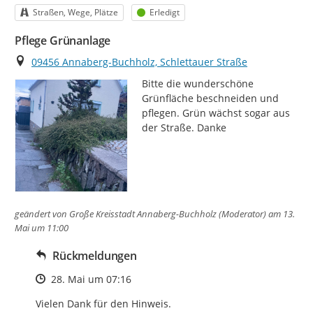
Kategorie
Status
Straßen, Wege, Plätze
Erledigt
Pflege Grünanlage
Ort
09456 Annaberg-Buchholz, Schlettauer Straße
Bitte die wunderschöne 
Grünfläche beschneiden und 
pflegen. Grün wächst sogar aus 
der Straße. Danke
geändert von
Große Kreisstadt Annaberg-Buchholz (Moderator)
am 13.
Mai um 11:00
Rückmeldungen
Zeitpunkt des Erstellens
28. Mai um 07:16
Vielen Dank für den Hinweis. 
