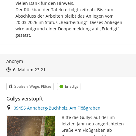
Vielen Dank für den Hinweis.

Der Rückbau der Tafeln erfolgt zeitnah. Bis zum 
Abschluss der Arbeiten bleibt das Anliegen vom 
20.03.2026 im Status „Bearbeitung“. Dieses Anliegen 
wird aufgrund einer Doppelmeldung auf „Erledigt“ 
gesetzt.
Anonym
Zeitpunkt des Erstellens
Zeitpunkt des Erstellens
Zur Äußerung
6. Mai um 23:21
Kategorie
Status
Straßen, Wege, Plätze
Erledigt
Gullys verstopft
Ort
09456 Annaberg-Buchholz, Am Flößgraben
Bitte die Gullys auf der im 
letzten Jahr neu angerichteten 
Sraße Am Flößgraben ab 