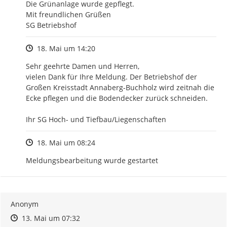
Die Grünanlage wurde gepflegt.

Mit freundlichen Grüßen

SG Betriebshof
Zeitpunkt des Erstellens
18. Mai um 14:20
Sehr geehrte Damen und Herren,

vielen Dank für Ihre Meldung. Der Betriebshof der 
Großen Kreisstadt Annaberg-Buchholz wird zeitnah die 
Ecke pflegen und die Bodendecker zurück schneiden.

Ihr SG Hoch- und Tiefbau/Liegenschaften
Zeitpunkt des Erstellens
18. Mai um 08:24
Meldungsbearbeitung wurde gestartet
Anonym
Zeitpunkt des Erstellens
Zeitpunkt des Erstellens
Zur Äußerung
13. Mai um 07:32