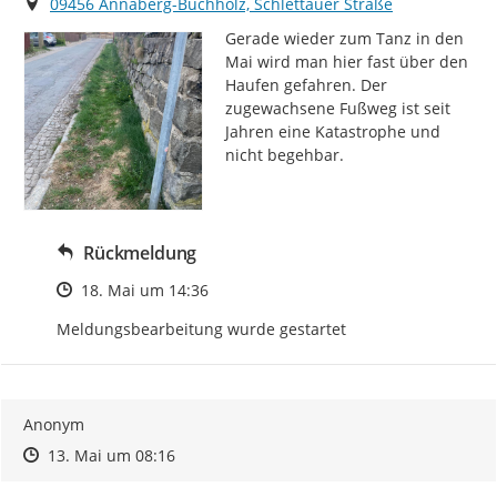
Ort
09456 Annaberg-Buchholz, Schlettauer Straße
Gerade wieder zum Tanz in den 
Mai wird man hier fast über den 
Haufen gefahren. Der 
zugewachsene Fußweg ist seit 
Jahren eine Katastrophe und 
nicht begehbar.
Rückmeldung
Zeitpunkt des Erstellens
18. Mai um 14:36
Meldungsbearbeitung wurde gestartet
Anonym
Zeitpunkt des Erstellens
Zeitpunkt des Erstellens
Zur Äußerung
13. Mai um 08:16