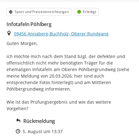
Kategorie
Status
Sport und Freizeiteinrichtungen
Erledigt
Infotafeln Pöhlberg
Ort
09456 Annaberg-Buchholz, Oberer Rundgang
Guten Morgen,

ich möchte mich nach dem Stand bzgl. der defekten und 
offensichtlich nicht mehr benötigten Träger für die 
ehemaligen Infotafeln am Oberen Pöhlbergrundweg (siehe 
meine Meldung von 20.03.2026; hier sind auch 
entsprechende Fotos hinterlegt) und am Mittleren 
Pöhlbergrundweg informieren.

Wie ist das Prüfungsergebnis und wie das weitere 
Vorgehen?
Rückmeldung
Zeitpunkt des Erstellens
5. August um 13:37