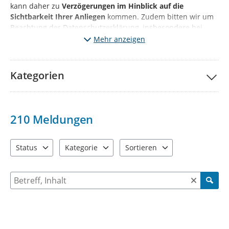
kann daher zu
Verzögerungen im Hinblick auf die
Sichtbarkeit Ihrer Anliegen
kommen. Zudem bitten wir um
Beachtung der Datenschutzerklärung, insbesondere bei
Angaben personenbezogener Daten sowie Fotonachweisen.
Mehr anzeigen
Kategorien
210
Meldungen
Status
Kategorie
Sortieren
3 Einträge verfügbar. Benutzen Sie "Pfeiltaste oben" und "Pfeil
10 Einträge verfügbar. Benutzen Sie "Pfeiltaste o
2 Einträge verfügbar. Benutzen 
Suche nach Meldungen und Kommentaren