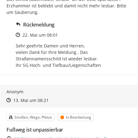
Erzhammer ist beklebt und damit nicht mehr lesbar. Bitte 
um Säuberung.
Rückmeldung
Zeitpunkt des Erstellens
22. Mai um 08:01
Sehr geehrte Damen und Herren,

vielen Dank für Ihre Meldung . Das 
Straßennamensschild ist wieder lesbar.

Ihr SG Hoch- und Tiefbau/Liegenschaften
Anonym
Zeitpunkt des Erstellens
Zeitpunkt des Erstellens
Zur Äußerung
13. Mai um 08:21
Kategorie
Status
Straßen, Wege, Plätze
In Bearbeitung
Fußweg ist unpassierbar