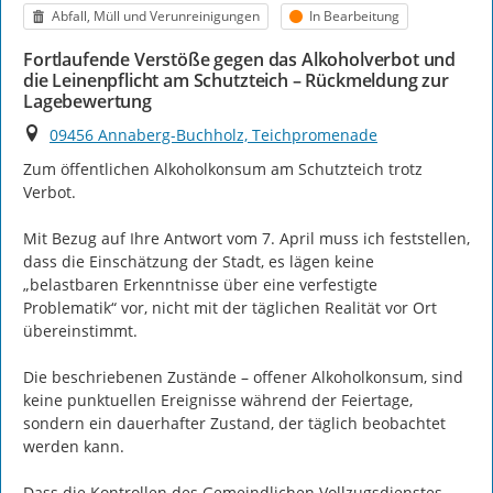
Kategorie
Status
Abfall, Müll und Verunreinigungen
In Bearbeitung
Fortlaufende Verstöße gegen das Alkoholverbot und
die Leinenpflicht am Schutzteich – Rückmeldung zur
Lagebewertung
Ort
09456 Annaberg-Buchholz, Teichpromenade
Zum öffentlichen Alkoholkonsum am Schutzteich trotz 
Verbot.

Mit Bezug auf Ihre Antwort vom 7. April muss ich feststellen, 
dass die Einschätzung der Stadt, es lägen keine 
„belastbaren Erkenntnisse über eine verfestigte 
Problematik“ vor, nicht mit der täglichen Realität vor Ort 
übereinstimmt.

Die beschriebenen Zustände – offener Alkoholkonsum, sind 
keine punktuellen Ereignisse während der Feiertage, 
sondern ein dauerhafter Zustand, der täglich beobachtet 
werden kann.

Dass die Kontrollen des Gemeindlichen Vollzugsdienstes 