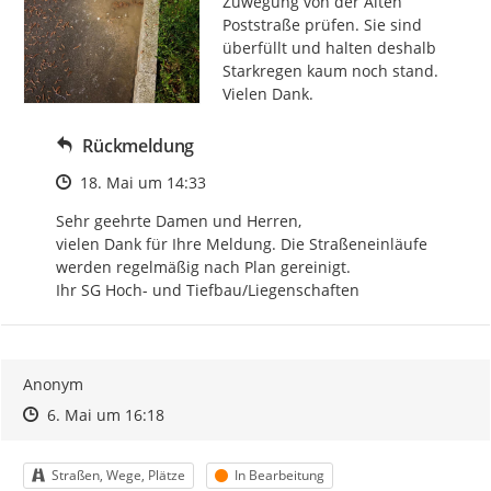
Zuwegung von der Alten 
Poststraße prüfen. Sie sind 
überfüllt und halten deshalb 
Starkregen kaum noch stand.

Vielen Dank.
Rückmeldung
Zeitpunkt des Erstellens
18. Mai um 14:33
Sehr geehrte Damen und Herren,

vielen Dank für Ihre Meldung. Die Straßeneinläufe 
werden regelmäßig nach Plan gereinigt.

Ihr SG Hoch- und Tiefbau/Liegenschaften
Anonym
Zeitpunkt des Erstellens
Zeitpunkt des Erstellens
Zur Äußerung
6. Mai um 16:18
Kategorie
Status
Straßen, Wege, Plätze
In Bearbeitung