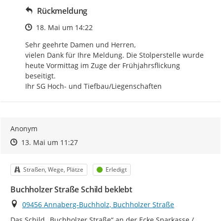
Rückmeldung
Zeitpunkt des Erstellens
18. Mai um 14:22
Sehr geehrte Damen und Herren,

vielen Dank für Ihre Meldung. Die Stolperstelle wurde 
heute Vormittag im Zuge der Frühjahrsflickung  
beseitigt.

Ihr SG Hoch- und Tiefbau/Liegenschaften
Anonym
Zeitpunkt des Erstellens
Zeitpunkt des Erstellens
Zur Äußerung
13. Mai um 11:27
Kategorie
Status
Straßen, Wege, Plätze
Erledigt
Buchholzer Straße Schild beklebt
Ort
09456 Annaberg-Buchholz, Buchholzer Straße
Das Schild „Buchholzer Straße“ an der Ecke Sparkasse / 