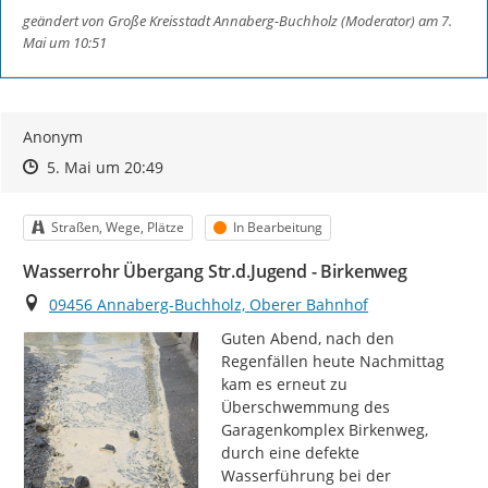
geändert von
Große Kreisstadt Annaberg-Buchholz (Moderator)
am 7.
Mai um 10:51
Anonym
Zeitpunkt des Erstellens
Zeitpunkt des Erstellens
Zur Äußerung
5. Mai um 20:49
Kategorie
Status
Straßen, Wege, Plätze
In Bearbeitung
Wasserrohr Übergang Str.d.Jugend - Birkenweg
Ort
09456 Annaberg-Buchholz, Oberer Bahnhof
Guten Abend, nach den 
Regenfällen heute Nachmittag 
kam es erneut zu 
Überschwemmung des 
Garagenkomplex Birkenweg, 
durch eine defekte 
Wasserführung bei der 