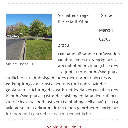
Vorhabensträger: Große
Kreisstadt Zittau
Markt 1
02763
Zittau
Die Baumaßnahme umfasst den
Neubau eines P+R-Parkplatzes
Ansicht Fläche P+R
am Bahnhof in Zittau (Platz des
17. Juni). Der Bahnhofsvorplatz
südlich des Bahnhofsgebäudes dient primär als ÖPNV-
Verknüpfungsstelle zwischen Bus und Bahn. Mit der
geplanten Errichtung des Park + Ride-Platzes (westlich des
Bahnhofsvorplatzes) wird der bislang entlang der Zufahrt
zur Sächsisch-Oberlausitzer Eisenbahngesellschaft (SOEG)
wild genutzte Parkraum durch einen geordneten Parkplatz
für PKW und Fahrräder ersetzt. Der seitliche
Zugangsbereich zu den Bahnsteigen wird neugestaltet und
aufgewertet. So soll die Verbindung zwischen
Mehr anzeigen