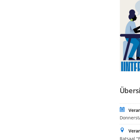
Übers
Vera
Donnersta
Veran
Ratsaal "