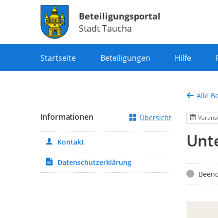
Beteiligungsportal
Stadt Taucha
Portalnavigation
Startseite
Beteiligungen
Hilfe
Alle B
Informationen
Übersicht
Verans
Unte
Kontakt
Datenschutzerklärung
Status
Beend