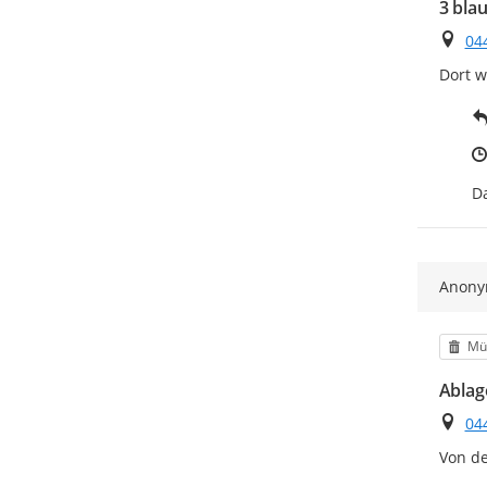
3 blau
Ort
04
Dort w
Da
Anon
Kat
Mül
Ablag
Ort
04
Von de