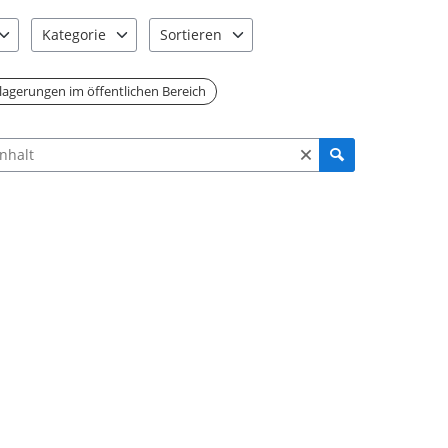
Kategorie
Sortieren
e verfügbar. Benutzen Sie "Pfeiltaste oben" und "Pfeiltaste unten"
12 Einträge verfügbar. Benutzen Sie "Pfeiltaste oben" und "Pf
2 Einträge verfügbar. Benutzen Sie "Pfeiltas
lagerungen im öffentlichen Bereich
ch Meldungen und Kommentaren