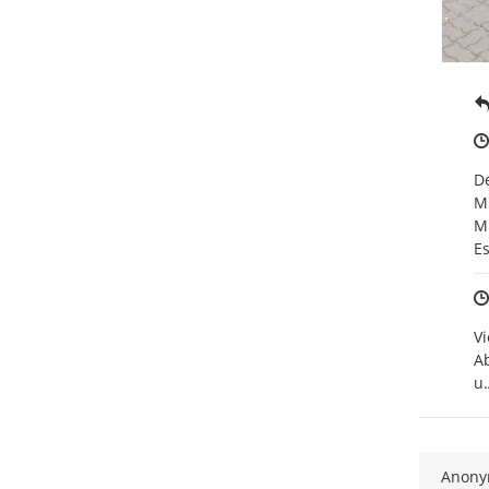
De
Mü
M
E
Vi
Ab
u.
Anon