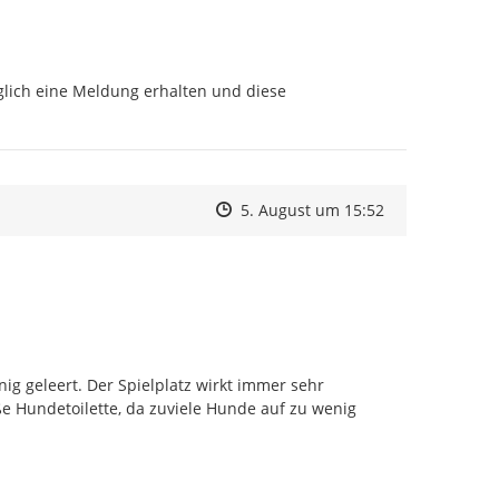
lich eine Meldung erhalten und diese 
Zeitpunkt des Erstellens
Zeitpunkt des Erstellens
Zur Äußerung
5. August um 15:52
g geleert. Der Spielplatz wirkt immer sehr 
oße Hundetoilette, da zuviele Hunde auf zu wenig 