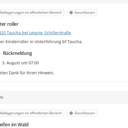
egorie
Status
lablagerungen im öffentlichen Bereich
Geschlossen
er roller
25 Taucha bei Leipzig, Schillerstraße
er Kinderroller in Unterführung bf Taucha.
Rückmeldung
Zeitpunkt des Erstellens
3. August um 07:00
elen Dank für Ihren Hinweis.
ym
egorie
Status
lablagerungen im öffentlichen Bereich
Geschlossen
Reifen im Wald