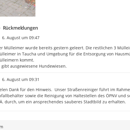
Rückmeldungen
Zeitpunkt des Erstellens
6. August um 09:47
r Mülleimer wurde bereits gestern geleert. Die restlichen 3 Mülle
lleimer in Taucha und Umgebung für die Entsorgung von Hausmüll 
ülleimern kommt.

s gibt ausgewiesene Hundewiesen.
Zeitpunkt des Erstellens
6. August um 09:31
elen Dank für den Hinweis.  Unser Straßenreiniger führt im Rahmen
fallbehälter sowie die Reinigung von Haltestellen des ÖPNV und s
Ä. durch, um ein ansprechendes sauberes Stadtbild zu erhalten.
ym