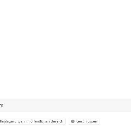
ym
egorie
Status
lablagerungen im öffentlichen Bereich
Geschlossen