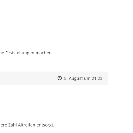
ine Feststellungen machen.
Zeitpunkt des Erstellens
Zeitpunkt des Erstellens
Zur Äußerung
5. August um 21:23
e Zahl Altreifen entsorgt.