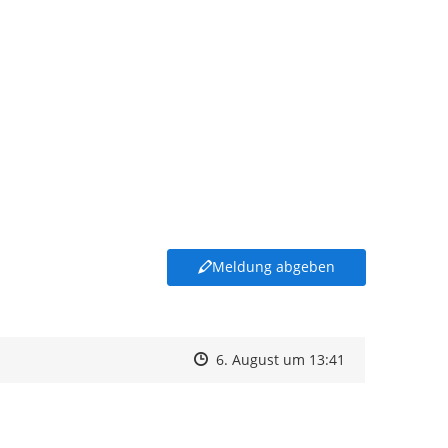
Meldung abgeben
Zeitpunkt des Erstellens
Zeitpunkt des Erstellens
Zur Äußerung
6. August um 13:41