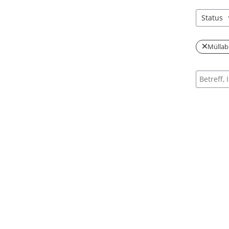
Status
3 Einträg
Müllab
Suche na