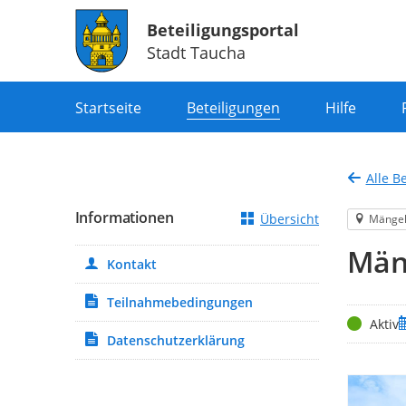
Beteiligungsportal
Stadt Taucha
Portalnavigation
Startseite
Beteiligungen
Hilfe
Alle B
Informationen
Übersicht
Mänge
Män
Kontakt
Teilnahmebedingungen
Status
Z
Aktiv
Datenschutzerklärung