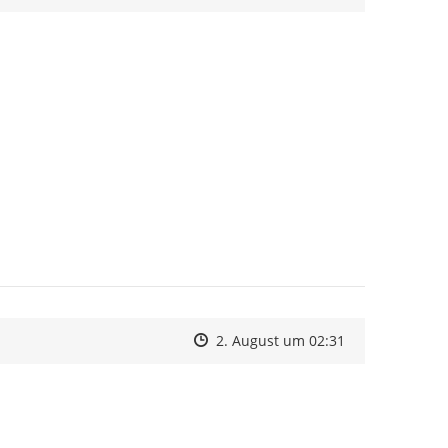
Zeitpunkt des Erstellens
Zeitpunkt des Erstellens
Zur Äußerung
2. August um 02:31