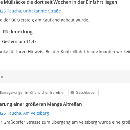
e Müllsäcke die dort seit Wochen in der Einfahrt liegen
425 Taucha, Unbekannte Straße
o der Bürgersteig am Kaufland gebaut wurde.
Rückmeldung
Zeitpunkt des Erstellens
Gestern um 11:47
nke für Ihren Hinweis. Bei der Kontrollfahrt heute konnten wir ke
ym
egorie
Status
lablagerungen im öffentlichen Bereich
Geschlossen
erung einer größeren Menge Altreifen
425 Taucha, Am Veitsberg
r Graßdorfer Strasse zum Übergang am Veitsberg wurde eine größer