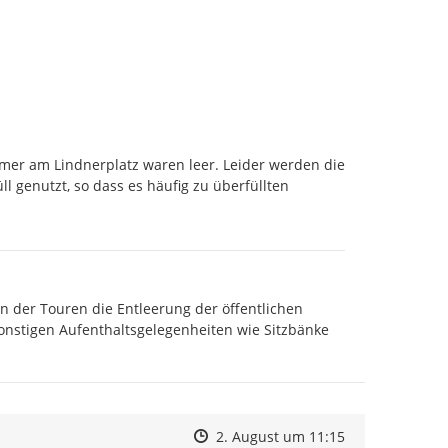
imer am Lindnerplatz waren leer. Leider werden die 
genutzt, so dass es häufig zu überfüllten 
 der Touren die Entleerung der öffentlichen 
onstigen Aufenthaltsgelegenheiten wie Sitzbänke 
Zeitpunkt des Erstellens
Zeitpunkt des Erstellens
Zur Äußerung
2. August um 11:15