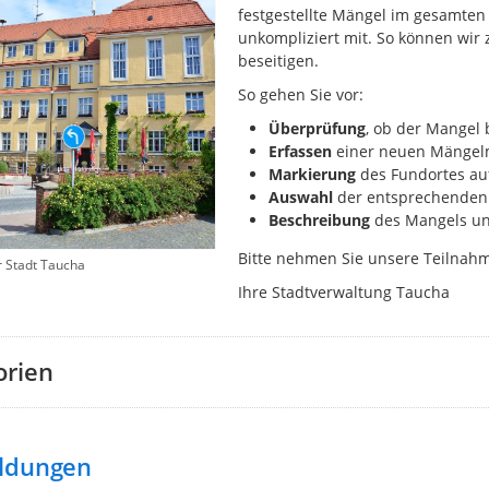
festgestellte Mängel im gesamten 
unkompliziert mit. So können wir
beseitigen.
So gehen Sie vor:
Überprüfung
, ob der Mangel 
Erfassen
einer neuen Mängelm
Markierung
des
Fundortes auf
Auswahl
der entsprechenden 
Beschreibung
des Mangels un
Bitte nehmen Sie unsere Teilna
r Stadt Taucha
Ihre Stadtverwaltung Taucha
orien
ldungen