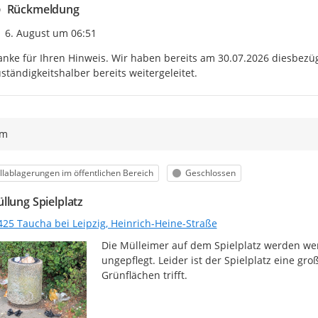
Rückmeldung
Zeitpunkt des Erstellens
6. August um 06:51
nke für Ihren Hinweis. Wir haben bereits am 30.07.2026 diesbezüg
ständigkeitshalber bereits weitergeleitet.
ym
egorie
Status
lablagerungen im öffentlichen Bereich
Geschlossen
llung Spielplatz
425 Taucha bei Leipzig, Heinrich-Heine-Straße
Die Mülleimer auf dem Spielplatz werden weni
ungepflegt. Leider ist der Spielplatz eine gr
Grünflächen trifft.