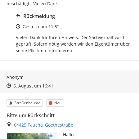
beschädigt . Vielen Dank
Rückmeldung
Zeitpunkt des Erstellens
Gestern um 11:52
Vielen Dank für Ihren Hinweis. Der Sachverhalt wird 
geprüft. Sofern nötig werden wir den Eigentümer über 
seine Pflichten informieren.
Anonym
Zeitpunkt des Erstellens
Zeitpunkt des Erstellens
Zur Äußerung
6. August um 16:41
Kategorie
Status
Straßenbäume
Neu
Bitte um Rückschnitt
Ort
04425 Taucha, Goethestraße
Hallo,
