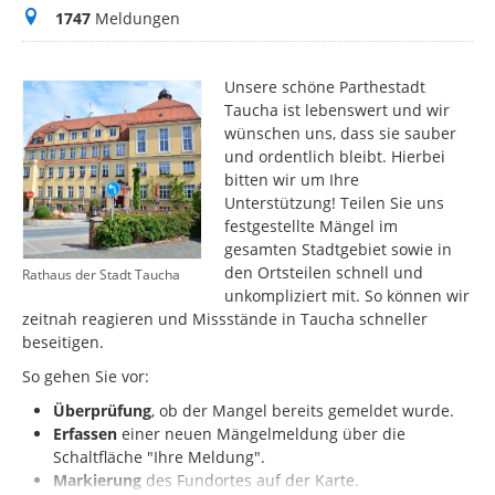
Meldungen
1747
Meldungen
Unsere schöne Parthestadt
Taucha ist lebenswert und wir
wünschen uns, dass sie sauber
und ordentlich bleibt. Hierbei
bitten wir um Ihre
Unterstützung! Teilen Sie uns
festgestellte Mängel im
gesamten Stadtgebiet sowie in
den Ortsteilen schnell und
Rathaus der Stadt Taucha
unkompliziert mit. So können wir
zeitnah reagieren und Missstände in Taucha schneller
beseitigen.
So gehen Sie vor:
Überprüfung
, ob der Mangel bereits gemeldet wurde.
Erfassen
einer neuen Mängelmeldung über die
Schaltfläche "Ihre Meldung".
Markierung
des
Fundortes auf der Karte.