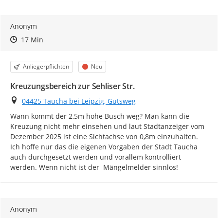
Anonym
Zeitpunkt des Erstellens
Zeitpunkt des Erstellens
Zur Äußerung
17 Min
Kategorie
Status
Anliegerpflichten
Neu
Kreuzungsbereich zur Sehliser Str.
Ort
04425 Taucha bei Leipzig, Gutsweg
Wann kommt der 2,5m hohe Busch weg? Man kann die 
Kreuzung nicht mehr einsehen und laut Stadtanzeiger vom 
Dezember 2025 ist eine Sichtachse von 0,8m einzuhalten. 
Ich hoffe nur das die eigenen Vorgaben der Stadt Taucha 
auch durchgesetzt werden und vorallem kontrolliert 
werden. Wenn nicht ist der  Mängelmelder sinnlos!
Anonym