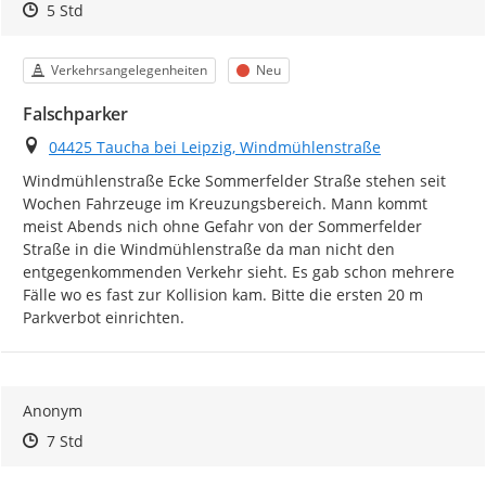
Zeitpunkt des Erstellens
Zeitpunkt des Erstellens
Zur Äußerung
5 Std
Kategorie
Status
Verkehrsangelegenheiten
Neu
Falschparker
Ort
04425 Taucha bei Leipzig, Windmühlenstraße
Windmühlenstraße Ecke Sommerfelder Straße stehen seit 
Wochen Fahrzeuge im Kreuzungsbereich. Mann kommt 
meist Abends nich ohne Gefahr von der Sommerfelder 
Straße in die Windmühlenstraße da man nicht den 
entgegenkommenden Verkehr sieht. Es gab schon mehrere 
Fälle wo es fast zur Kollision kam. Bitte die ersten 20 m 
Parkverbot einrichten.
Anonym
Zeitpunkt des Erstellens
Zeitpunkt des Erstellens
Zur Äußerung
7 Std