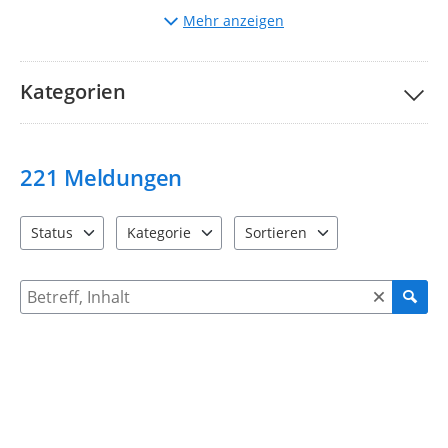
Auswahl
der entsprechenden Kategorie.
Mehr anzeigen
Beschreibung
des Mangels und ggf. Hochladen von
Bildern.
Bitte nehmen Sie unsere Teilnahmebedingungen und
FAQs
Kategorien
zur Kenntnis.
Ihre Stadtverwaltung Taucha
221
Meldungen
Status
Kategorie
Sortieren
4 Einträge verfügbar. Benutzen Sie "Pfeiltaste oben" und "Pfeil
12 Einträge verfügbar. Benutzen Sie "Pfeiltaste o
2 Einträge verfügbar. Benutzen 
Suche nach Meldungen und Kommentaren