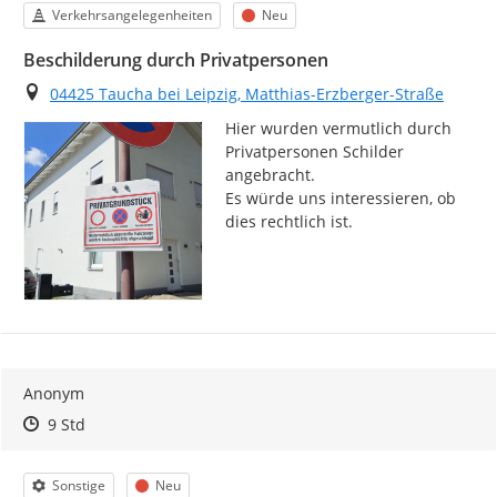
Kategorie
Status
Verkehrsangelegenheiten
Neu
Beschilderung durch Privatpersonen
Ort
04425 Taucha bei Leipzig, Matthias-Erzberger-Straße
Hier wurden vermutlich durch 
Privatpersonen Schilder 
angebracht.

Es würde uns interessieren, ob 
dies rechtlich ist.
Anonym
Zeitpunkt des Erstellens
Zeitpunkt des Erstellens
Zur Äußerung
9 Std
Kategorie
Status
Sonstige
Neu