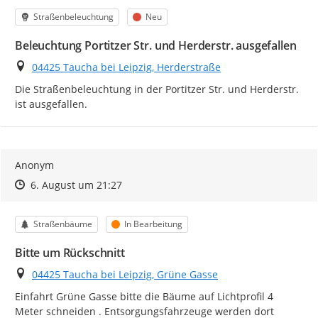
Kategorie
Status
Straßenbeleuchtung
Neu
Beleuchtung Portitzer Str. und Herderstr. ausgefallen
Ort
04425 Taucha bei Leipzig, Herderstraße
Die Straßenbeleuchtung in der Portitzer Str. und Herderstr. 
ist ausgefallen.
Anonym
Zeitpunkt des Erstellens
Zeitpunkt des Erstellens
Zur Äußerung
6. August um 21:27
Kategorie
Status
Straßenbäume
In Bearbeitung
Bitte um Rückschnitt
Ort
04425 Taucha bei Leipzig, Grüne Gasse
Einfahrt Grüne Gasse bitte die Bäume auf Lichtprofil 4 
Meter schneiden . Entsorgungsfahrzeuge werden dort 