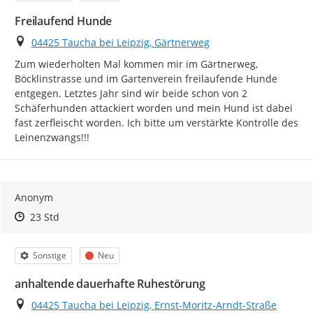
Freilaufend Hunde
Ort
04425 Taucha bei Leipzig, Gärtnerweg
Zum wiederholten Mal kommen mir im Gärtnerweg, 
Böcklinstrasse und im Gartenverein freilaufende Hunde 
entgegen. Letztes Jahr sind wir beide schon von 2 
Schäferhunden attackiert worden und mein Hund ist dabei 
fast zerfleischt worden. Ich bitte um verstärkte Kontrolle des 
Leinenzwangs!!!
Anonym
Zeitpunkt des Erstellens
Zeitpunkt des Erstellens
Zur Äußerung
23 Std
Kategorie
Status
Sonstige
Neu
anhaltende dauerhafte Ruhestörung
Ort
04425 Taucha bei Leipzig, Ernst-Moritz-Arndt-Straße