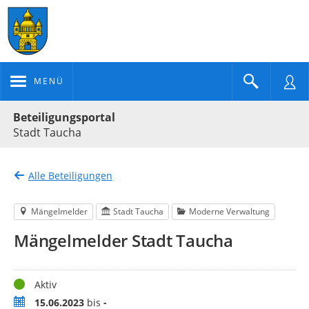
MENÜ
Portalnavigation
Beteiligungsportal
Stadt Taucha
Alle Beteiligungen
Mängelmelder
Stadt Taucha
Moderne Verwaltung
Mängelmelder Stadt Taucha
Status
Aktiv
Zeitraum
15.06.2023
bis
-