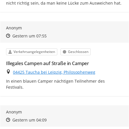
nicht richtig sein, da man keine Lücke zum Ausweichen hat.
Anonym
Zeitpunkt des Erstellens
Zeitpunkt des Erstellens
Zur Äußerung
Gestern um 07:55
Kategorie
Status
Verkehrsangelegenheiten
Geschlossen
Illegales Campen auf Straße in Camper
Ort
04425 Taucha bei Leipzig, Philosophenweg
In einen blauen Camper nächtigen Teilnehmer des 
Festivals.
Anonym
Zeitpunkt des Erstellens
Zeitpunkt des Erstellens
Zur Äußerung
Gestern um 04:09