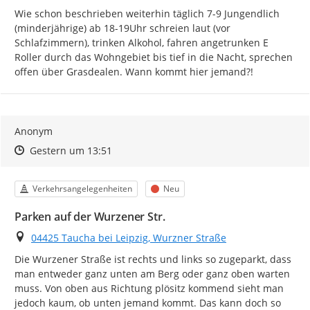
Wie schon beschrieben weiterhin täglich 7-9 Jungendlich 
(minderjährige) ab 18-19Uhr schreien laut (vor 
Schlafzimmern), trinken Alkohol, fahren angetrunken E 
Roller durch das Wohngebiet bis tief in die Nacht, sprechen 
offen über Grasdealen. Wann kommt hier jemand?!
Anonym
Zeitpunkt des Erstellens
Zeitpunkt des Erstellens
Zur Äußerung
Gestern um 13:51
Kategorie
Status
Verkehrsangelegenheiten
Neu
Parken auf der Wurzener Str.
Ort
04425 Taucha bei Leipzig, Wurzner Straße
Die Wurzener Straße ist rechts und links so zugeparkt, dass 
man entweder ganz unten am Berg oder ganz oben warten 
muss. Von oben aus Richtung plösitz kommend sieht man 
jedoch kaum, ob unten jemand kommt. Das kann doch so 