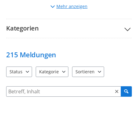
Auswahl
der entsprechenden Kategorie.
Mehr anzeigen
Beschreibung
des Mangels und ggf. Hochladen von
Bildern.
Bitte nehmen Sie unsere Teilnahmebedingungen und
FAQs
Kategorien
zur Kenntnis.
Ihre Stadtverwaltung Taucha
215
Meldungen
Status
Kategorie
Sortieren
4 Einträge verfügbar. Benutzen Sie "Pfeiltaste oben" und "Pfeil
12 Einträge verfügbar. Benutzen Sie "Pfeiltaste o
2 Einträge verfügbar. Benutzen 
Suche nach Meldungen und Kommentaren