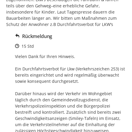
teils über den Gehweg–eine erhebliche Gefahr, 
insbesondere für Kinder. Laut Tagespresse dauern die 
Bauarbeiten länger an. Wir bitten um Maßnahmen zum 
Schutz der Anwohner z.B Durchfahrtsverbot für LKW‘s
Rückmeldung
Zeitpunkt des Erstellens
15 Std
Vielen Dank für Ihren Hinweis.

Ein Durchfahrtsverbot für Lkw (Verkehrszeichen 253) ist 
bereits eingerichtet und wird regelmäßig überwacht 
sowie konsequent durchgesetzt.

Darüber hinaus wird der Verkehr im Wohngebiet 
täglich durch den Gemeindevollzugsdienst, die 
Verkehrspolizeiinspektion und die Bürgerpolizei 
bestreift und kontrolliert. Zusätzlich sind bereits zwei 
Geschwindigkeitsanzeigen (Smiley-Tafeln) im Einsatz, 
um die Verkehrsteilnehmer auf die Einhaltung der 
zulässigen Höchstgeschwindigkeit hinzuweisen.