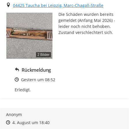
Ort
04425 Taucha bei Leipzig, Marc-Chagall-Straße
Die Schäden wurden bereits 
gemeldet (Anfang Mai 2026) - 
leider noch nicht behoben.

Zustand verschlechtert sich.
2 Bilder
Rückmeldung
Zeitpunkt des Erstellens
Gestern um 08:52
Erledigt.
Anonym
Zeitpunkt des Erstellens
Zeitpunkt des Erstellens
Zur Äußerung
4. August um 18:40