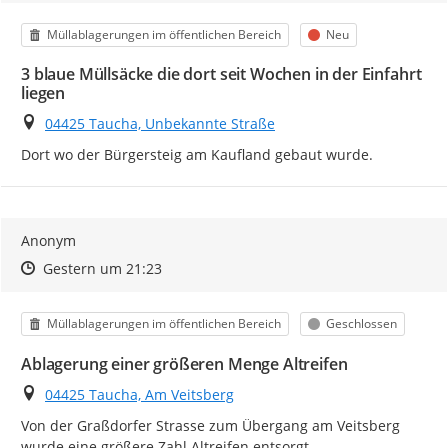
Kategorie
Status
Müllablagerungen im öffentlichen Bereich
Neu
3 blaue Müllsäcke die dort seit Wochen in der Einfahrt
liegen
Ort
04425 Taucha, Unbekannte Straße
Dort wo der Bürgersteig am Kaufland gebaut wurde.
Anonym
Zeitpunkt des Erstellens
Zeitpunkt des Erstellens
Zur Äußerung
Gestern um 21:23
Kategorie
Status
Müllablagerungen im öffentlichen Bereich
Geschlossen
Ablagerung einer größeren Menge Altreifen
Ort
04425 Taucha, Am Veitsberg
Von der Graßdorfer Strasse zum Übergang am Veitsberg 
wurde eine größere Zahl Altreifen entsorgt.