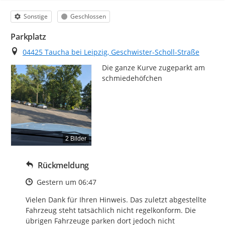
Kategorie
Status
Sonstige
Geschlossen
Parkplatz
Ort
04425 Taucha bei Leipzig, Geschwister-Scholl-Straße
Die ganze Kurve zugeparkt am 
schmiedehöfchen
2 Bilder
Rückmeldung
Zeitpunkt des Erstellens
Gestern um 06:47
Vielen Dank für Ihren Hinweis. Das zuletzt abgestellte 
Fahrzeug steht tatsächlich nicht regelkonform. Die 
übrigen Fahrzeuge parken dort jedoch nicht 