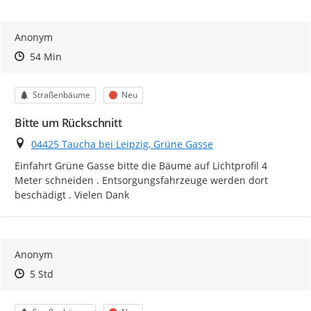
Anonym
Zeitpunkt des Erstellens
Zeitpunkt des Erstellens
Zur Äußerung
54 Min
Kategorie
Status
Straßenbäume
Neu
Bitte um Rückschnitt
Ort
04425 Taucha bei Leipzig, Grüne Gasse
Einfahrt Grüne Gasse bitte die Bäume auf Lichtprofil 4 
Meter schneiden . Entsorgungsfahrzeuge werden dort 
beschädigt . Vielen Dank
Anonym
Zeitpunkt des Erstellens
Zeitpunkt des Erstellens
Zur Äußerung
5 Std