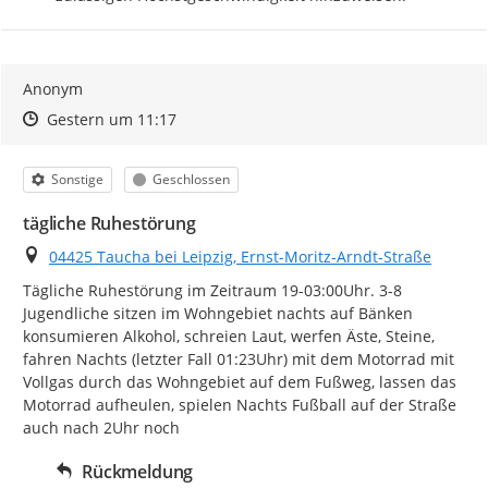
Anonym
Zeitpunkt des Erstellens
Zeitpunkt des Erstellens
Zur Äußerung
Gestern um 11:17
Kategorie
Status
Sonstige
Geschlossen
tägliche Ruhestörung
Ort
04425 Taucha bei Leipzig, Ernst-Moritz-Arndt-Straße
Tägliche Ruhestörung im Zeitraum 19-03:00Uhr. 3-8 
Jugendliche sitzen im Wohngebiet nachts auf Bänken 
konsumieren Alkohol, schreien Laut, werfen Äste, Steine, 
fahren Nachts (letzter Fall 01:23Uhr) mit dem Motorrad mit 
Vollgas durch das Wohngebiet auf dem Fußweg, lassen das 
Motorrad aufheulen, spielen Nachts Fußball auf der Straße 
auch nach 2Uhr noch
Rückmeldung