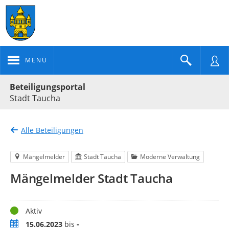
MENÜ
Portalnavigation
Beteiligungsportal
Stadt Taucha
Alle Beteiligungen
Mängelmelder
Stadt Taucha
Moderne Verwaltung
Mängelmelder Stadt Taucha
Status
Aktiv
Zeitraum
15.06.2023
bis
-