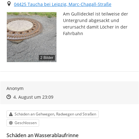
Ort
04425 Taucha bei Leipzig, Marc-Chagall-Straße
Am Gullideckel ist teilweise der 
Untergrund abgesackt und 
verursacht damit Löcher in der 
Fahrbahn
2 Bilder
Anonym
Zeitpunkt des Erstellens
Zeitpunkt des Erstellens
Zur Äußerung
4. August um 23:09
Kategorie
Schäden an Gehwegen, Radwegen und Straßen
Status
Geschlossen
Schäden an Wasserablaufrinne