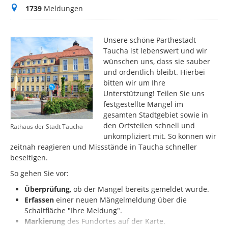
Meldungen
1739
Meldungen
Unsere schöne Parthestadt
Taucha ist lebenswert und wir
wünschen uns, dass sie sauber
und ordentlich bleibt. Hierbei
bitten wir um Ihre
Unterstützung! Teilen Sie uns
festgestellte Mängel im
gesamten Stadtgebiet sowie in
den Ortsteilen schnell und
Rathaus der Stadt Taucha
unkompliziert mit. So können wir
zeitnah reagieren und Missstände in Taucha schneller
beseitigen.
So gehen Sie vor:
Überprüfung
, ob der Mangel bereits gemeldet wurde.
Erfassen
einer neuen Mängelmeldung über die
Schaltfläche "Ihre Meldung".
Markierung
des
Fundortes auf der Karte.