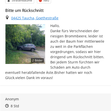
Kategorie
Status
Straßenbäume
Neu
Bitte um Rückschnitt
Ort
04425 Taucha, Goethestraße
Hallo,

Danke fürs Verschneiden der 
riesigen Brommbeere, leider ist 
auch der Baum hier mittlerweile 
zu weit in die Parkflächen 
vorgedrungen, sodass wir hier 
dringend um Rückschnitt bitten. 
2 Bilder
Bei jedem Sturm fürchten wir 
Schäden am Auto durch 
eventuell herabfallende Äste.Bisher hatten wir noch 
Glück.vielen Dank im voraus!
Anonym
Zeitpunkt des Erstellens
Zeitpunkt des Erstellens
Zur Äußerung
8 Std