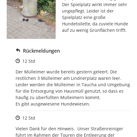
Der Spielplatz wirkt immer sehr 
ungepflegt. Leider ist der 
Spielplatz eine große 
Hundetoilette, da zuviele Hunde 
auf zu wenig Grünflächen trifft.
Rückmeldungen
Zeitpunkt des Erstellens
12 Std
Der Mülleimer wurde bereits gestern geleert. Die 
restlichen 3 Mülleimer am Lindnerplatz waren leer. 
Leider werden die Mülleimer in Taucha und Umgebung 
für die Entsorgung von Hausmüll genutzt, so dass es 
häufig zu überfüllten Mülleimern kommt.

Es gibt ausgewiesene Hundewiesen.
Zeitpunkt des Erstellens
12 Std
Vielen Dank für den Hinweis.  Unser Straßenreiniger 
führt im Rahmen der Touren die Entleerung der 