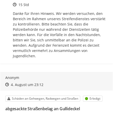
Zeitpunkt des Erstellens
15 Std
Danke für Ihren Hinweis. Wir werden versuchen, den 
Bereich im Rahmen unseres Streifendienstes verstärkt 
zu kontrollieren. Bitte beachten Sie, dass die 
Polizeibehörde nur während der Dienstzeiten tätig 
werden kann. Für die Vorfälle in den Nachtstunden, 
bitten wir Sie, sich unmittelbar an die Polizei zu 
wenden. Aufgrund der Ferienzeit kommt es derzeit 
vermutlich vermehrt zu Ansammlungen von 
Jugendlichen.
Anonym
Zeitpunkt des Erstellens
Zeitpunkt des Erstellens
Zur Äußerung
4. August um 23:12
Kategorie
Status
Schäden an Gehwegen, Radwegen und Straßen
Erledigt
abgesackte Straßenbelag an Gullideckel