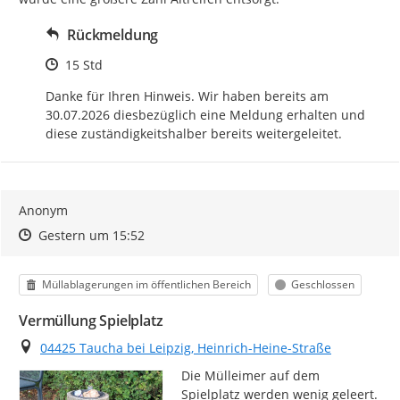
Rückmeldung
Zeitpunkt des Erstellens
15 Std
Danke für Ihren Hinweis. Wir haben bereits am 
30.07.2026 diesbezüglich eine Meldung erhalten und 
diese zuständigkeitshalber bereits weitergeleitet.
Anonym
Zeitpunkt des Erstellens
Zeitpunkt des Erstellens
Zur Äußerung
Gestern um 15:52
Kategorie
Status
Müllablagerungen im öffentlichen Bereich
Geschlossen
Vermüllung Spielplatz
Ort
04425 Taucha bei Leipzig, Heinrich-Heine-Straße
Die Mülleimer auf dem 
Spielplatz werden wenig geleert. 