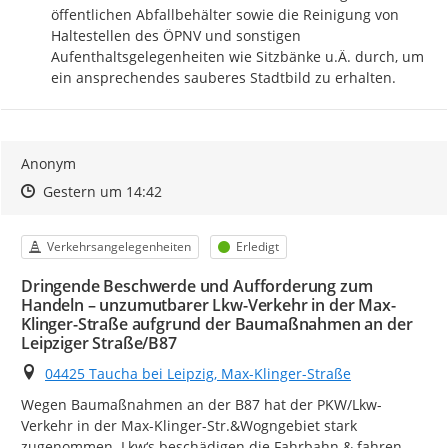
öffentlichen Abfallbehälter sowie die Reinigung von 
Haltestellen des ÖPNV und sonstigen 
Aufenthaltsgelegenheiten wie Sitzbänke u.Ä. durch, um 
ein ansprechendes sauberes Stadtbild zu erhalten.
Anonym
Zeitpunkt des Erstellens
Zeitpunkt des Erstellens
Zur Äußerung
Gestern um 14:42
Kategorie
Status
Verkehrsangelegenheiten
Erledigt
Dringende Beschwerde und Aufforderung zum
Handeln – unzumutbarer Lkw-Verkehr in der Max-
Klinger-Straße aufgrund der Baumaßnahmen an der
Leipziger Straße/B87
Ort
04425 Taucha bei Leipzig, Max-Klinger-Straße
Wegen Baumaßnahmen an der B87 hat der PKW/Lkw-
Verkehr in der Max-Klinger-Str.&Wogngebiet stark 
zugenommen. Lkw‘s beschädigen die Fahrbahn & fahren 