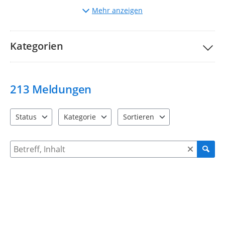
Auswahl
der entsprechenden Kategorie.
Mehr anzeigen
Beschreibung
des Mangels und ggf. Hochladen von
Bildern.
Bitte nehmen Sie unsere Teilnahmebedingungen und
FAQs
Kategorien
zur Kenntnis.
Ihre Stadtverwaltung Taucha
213
Meldungen
Status
Kategorie
Sortieren
4 Einträge verfügbar. Benutzen Sie "Pfeiltaste oben" und "Pfeil
12 Einträge verfügbar. Benutzen Sie "Pfeiltaste o
2 Einträge verfügbar. Benutzen 
Suche nach Meldungen und Kommentaren