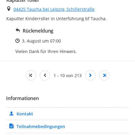
Kaputter roller
Ort
04425 Taucha bei Leipzig, Schillerstraße
Kaputter Kinderroller in Unterführung bf Taucha.
Rückmeldung
Zeitpunkt des Erstellens
3. August um 07:00
Vielen Dank für Ihren Hinweis.
1 - 10 von 213
Informationen
Kontakt
Teilnahmebedingungen