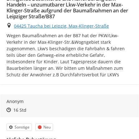
Handeln – unzumutbarer Lkw-Verkehr in der Max-
Klinger-Straße aufgrund der Baumaßnahmen an der
Leipziger Straße/B87
Ort
04425 Taucha bei Leipzig, Max-Klinger-Straße
Wegen Baumaßnahmen an der B87 hat der PKW/Lkw-
Verkehr in der Max-Klinger-Str.&Wogngebiet stark 
zugenommen. Lkw‘s beschädigen die Fahrbahn & fahren 
teils über den Gehweg–eine erhebliche Gefahr, 
insbesondere für Kinder. Laut Tagespresse dauern die 
Bauarbeiten länger an. Wir bitten um Maßnahmen zum 
Schutz der Anwohner z.B Durchfahrtsverbot für LKW‘s
Anonym
Zeitpunkt des Erstellens
Zeitpunkt des Erstellens
Zur Äußerung
16 Std
Kategorie
Status
Sonstige
Neu