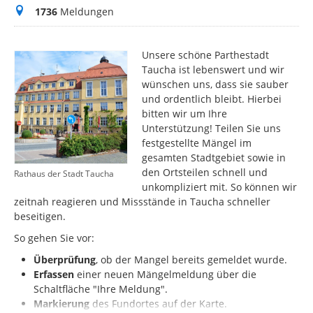
Meldungen
1736
Meldungen
Unsere schöne Parthestadt
Taucha ist lebenswert und wir
wünschen uns, dass sie sauber
und ordentlich bleibt. Hierbei
bitten wir um Ihre
Unterstützung! Teilen Sie uns
festgestellte Mängel im
gesamten Stadtgebiet sowie in
den Ortsteilen schnell und
Rathaus der Stadt Taucha
unkompliziert mit. So können wir
zeitnah reagieren und Missstände in Taucha schneller
beseitigen.
So gehen Sie vor:
Überprüfung
, ob der Mangel bereits gemeldet wurde.
Erfassen
einer neuen Mängelmeldung über die
Schaltfläche "Ihre Meldung".
Markierung
des
Fundortes auf der Karte.