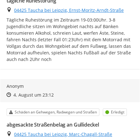
tägliche Ruhestörung
Ort
04425 Taucha bei Leipzig, Ernst-Moritz-Arndt-Straße
Tägliche Ruhestörung im Zeitraum 19-03:00Uhr. 3-8 
Jugendliche sitzen im Wohngebiet nachts auf Bänken 
konsumieren Alkohol, schreien Laut, werfen Äste, Steine, 
fahren Nachts (letzter Fall 01:23Uhr) mit dem Motorrad mit 
Vollgas durch das Wohngebiet auf dem Fußweg, lassen das 
Motorrad aufheulen, spielen Nachts Fußball auf der Straße 
auch nach 2Uhr noch
Anonym
Zeitpunkt des Erstellens
Zeitpunkt des Erstellens
Zur Äußerung
4. August um 23:12
Kategorie
Status
Schäden an Gehwegen, Radwegen und Straßen
Erledigt
abgesackte Straßenbelag an Gullideckel
Ort
04425 Taucha bei Leipzig, Marc-Chagall-Straße