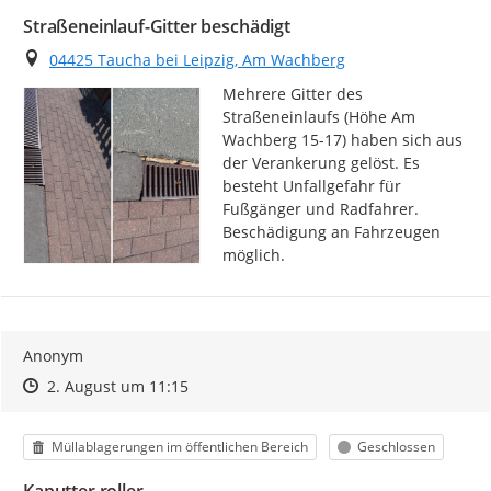
Straßeneinlauf-Gitter beschädigt
Ort
04425 Taucha bei Leipzig, Am Wachberg
Mehrere Gitter des 
Straßeneinlaufs (Höhe Am 
Wachberg 15-17) haben sich aus 
der Verankerung gelöst. Es 
besteht Unfallgefahr für 
Fußgänger und Radfahrer. 
Beschädigung an Fahrzeugen 
möglich.
Anonym
Zeitpunkt des Erstellens
Zeitpunkt des Erstellens
Zur Äußerung
2. August um 11:15
Kategorie
Status
Müllablagerungen im öffentlichen Bereich
Geschlossen