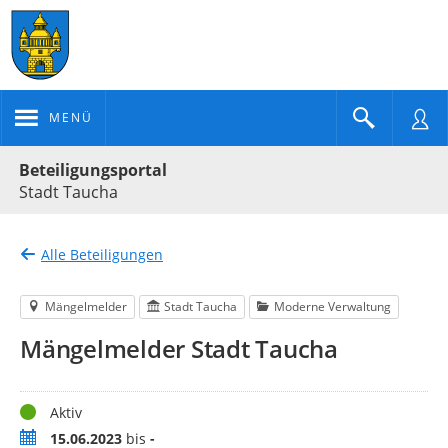
MENÜ
Portalnavigation
Beteiligungsportal
Stadt Taucha
Alle Beteiligungen
Mängelmelder
Stadt Taucha
Moderne Verwaltung
Mängelmelder Stadt Taucha
Status
Aktiv
Zeitraum
15.06.2023
bis
-