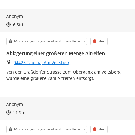
Anonym
Zeitpunkt des Erstellens
Zeitpunkt des Erstellens
Zur Äußerung
6 Std
Kategorie
Status
Müllablagerungen im öffentlichen Bereich
Neu
Ablagerung einer größeren Menge Altreifen
Ort
04425 Taucha, Am Veitsberg
Von der Graßdorfer Strasse zum Übergang am Veitsberg 
wurde eine größere Zahl Altreifen entsorgt.
Anonym
Zeitpunkt des Erstellens
Zeitpunkt des Erstellens
Zur Äußerung
11 Std
Kategorie
Status
Müllablagerungen im öffentlichen Bereich
Neu