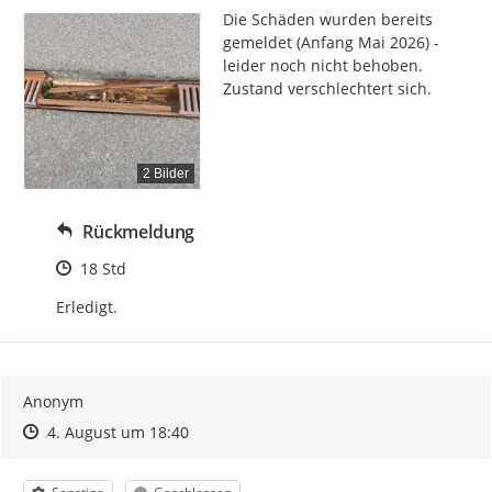
Die Schäden wurden bereits 
gemeldet (Anfang Mai 2026) - 
leider noch nicht behoben.

Zustand verschlechtert sich.
2 Bilder
Rückmeldung
Zeitpunkt des Erstellens
18 Std
Erledigt.
Anonym
Zeitpunkt des Erstellens
Zeitpunkt des Erstellens
Zur Äußerung
4. August um 18:40
Kategorie
Status