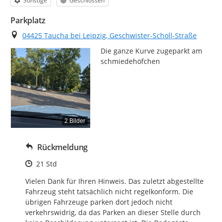
Sonstige
Geschlossen
Parkplatz
Ort
04425 Taucha bei Leipzig, Geschwister-Scholl-Straße
Die ganze Kurve zugeparkt am 
schmiedehöfchen
2 Bilder
Rückmeldung
Zeitpunkt des Erstellens
21 Std
Vielen Dank für Ihren Hinweis. Das zuletzt abgestellte 
Fahrzeug steht tatsächlich nicht regelkonform. Die 
übrigen Fahrzeuge parken dort jedoch nicht 
verkehrswidrig, da das Parken an dieser Stelle durch 