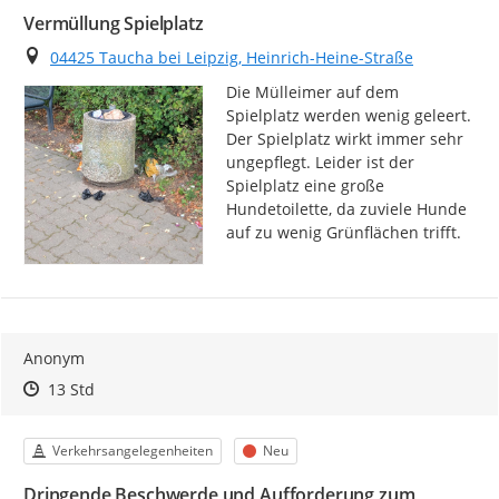
Vermüllung Spielplatz
Ort
04425 Taucha bei Leipzig, Heinrich-Heine-Straße
Die Mülleimer auf dem 
Spielplatz werden wenig geleert. 
Der Spielplatz wirkt immer sehr 
ungepflegt. Leider ist der 
Spielplatz eine große 
Hundetoilette, da zuviele Hunde 
auf zu wenig Grünflächen trifft.
Anonym
Zeitpunkt des Erstellens
Zeitpunkt des Erstellens
Zur Äußerung
13 Std
Kategorie
Status
Verkehrsangelegenheiten
Neu
Dringende Beschwerde und Aufforderung zum