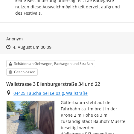
keine Beschilderung untersagt ist. Die Badegäste 
nutzen diese Ausweichmöglichkeit derzeit aufgrund 
des Festivals.
Anonym
Zeitpunkt des Erstellens
Zeitpunkt des Erstellens
Zur Äußerung
4. August um 00:09
Kategorie
Schäden an Gehwegen, Radwegen und Straßen
Status
Geschlossen
Wallstrasse 3 Eilenburgerstraße 34 und 22
Ort
04425 Taucha bei Leipzig, Wallstraße
Götterbaum steht auf der 
Fahrbahn ca 1m breit in der 
Krone 2 m Höhe ca 3 m 
zuständig Stadt Bauhof? Müsste 
beseitigt werden

Wallstrasse 5/7 gegenüber 