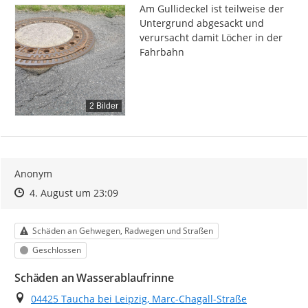
Am Gullideckel ist teilweise der 
Untergrund abgesackt und 
verursacht damit Löcher in der 
Fahrbahn
2 Bilder
Anonym
Zeitpunkt des Erstellens
Zeitpunkt des Erstellens
Zur Äußerung
4. August um 23:09
Kategorie
Schäden an Gehwegen, Radwegen und Straßen
Status
Geschlossen
Schäden an Wasserablaufrinne
Ort
04425 Taucha bei Leipzig, Marc-Chagall-Straße