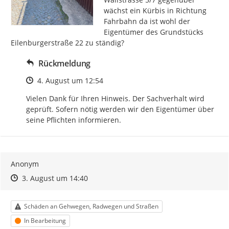
wächst ein Kürbis in Richtung 
Fahrbahn da ist wohl der 
Eigentümer des Grundstücks 
Eilenburgerstraße 22 zu ständig?
Rückmeldung
Zeitpunkt des Erstellens
4. August um 12:54
Vielen Dank für Ihren Hinweis. Der Sachverhalt wird 
geprüft. Sofern nötig werden wir den Eigentümer über 
seine Pflichten informieren.
Anonym
Zeitpunkt des Erstellens
Zeitpunkt des Erstellens
Zur Äußerung
3. August um 14:40
Kategorie
Schäden an Gehwegen, Radwegen und Straßen
Status
In Bearbeitung