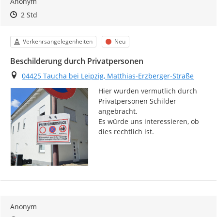
Anonym
Zeitpunkt des Erstellens
Zeitpunkt des Erstellens
Zur Äußerung
2 Std
Kategorie
Status
Verkehrsangelegenheiten
Neu
Beschilderung durch Privatpersonen
Ort
04425 Taucha bei Leipzig, Matthias-Erzberger-Straße
Hier wurden vermutlich durch 
Privatpersonen Schilder 
angebracht.

Es würde uns interessieren, ob 
dies rechtlich ist.
Anonym