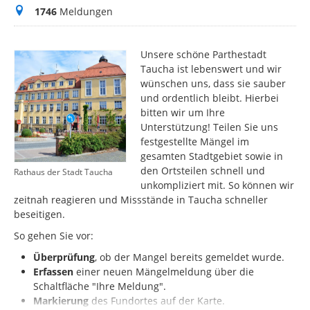
Meldungen
1746
Meldungen
Unsere schöne Parthestadt
Taucha ist lebenswert und wir
wünschen uns, dass sie sauber
und ordentlich bleibt. Hierbei
bitten wir um Ihre
Unterstützung! Teilen Sie uns
festgestellte Mängel im
gesamten Stadtgebiet sowie in
den Ortsteilen schnell und
Rathaus der Stadt Taucha
unkompliziert mit. So können wir
zeitnah reagieren und Missstände in Taucha schneller
beseitigen.
So gehen Sie vor:
Überprüfung
, ob der Mangel bereits gemeldet wurde.
Erfassen
einer neuen Mängelmeldung über die
Schaltfläche "Ihre Meldung".
Markierung
des
Fundortes auf der Karte.