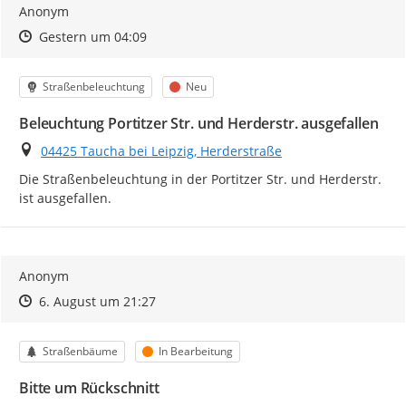
Anonym
Zeitpunkt des Erstellens
Zeitpunkt des Erstellens
Zur Äußerung
Gestern um 04:09
Kategorie
Status
Straßenbeleuchtung
Neu
Beleuchtung Portitzer Str. und Herderstr. ausgefallen
Ort
04425 Taucha bei Leipzig, Herderstraße
Die Straßenbeleuchtung in der Portitzer Str. und Herderstr. 
ist ausgefallen.
Anonym
Zeitpunkt des Erstellens
Zeitpunkt des Erstellens
Zur Äußerung
6. August um 21:27
Kategorie
Status
Straßenbäume
In Bearbeitung
Bitte um Rückschnitt