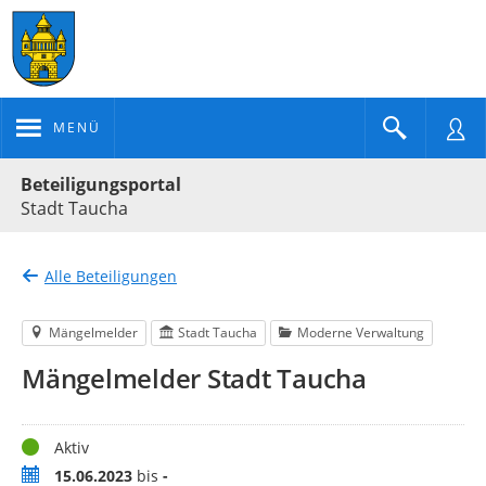
MENÜ
Portalnavigation
Beteiligungsportal
Stadt Taucha
Alle Beteiligungen
Mängelmelder
Stadt Taucha
Moderne Verwaltung
Mängelmelder Stadt Taucha
Status
Aktiv
Zeitraum
15.06.2023
bis
-