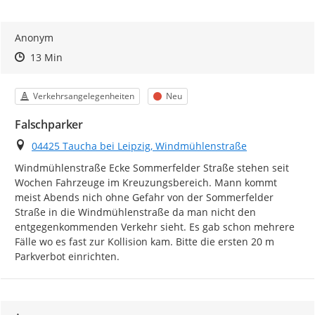
Anonym
Zeitpunkt des Erstellens
Zeitpunkt des Erstellens
Zur Äußerung
13 Min
Kategorie
Status
Verkehrsangelegenheiten
Neu
Falschparker
Ort
04425 Taucha bei Leipzig, Windmühlenstraße
Windmühlenstraße Ecke Sommerfelder Straße stehen seit 
Wochen Fahrzeuge im Kreuzungsbereich. Mann kommt 
meist Abends nich ohne Gefahr von der Sommerfelder 
Straße in die Windmühlenstraße da man nicht den 
entgegenkommenden Verkehr sieht. Es gab schon mehrere 
Fälle wo es fast zur Kollision kam. Bitte die ersten 20 m 
Parkverbot einrichten.