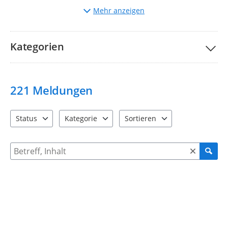
Auswahl
der entsprechenden Kategorie.
Mehr anzeigen
Beschreibung
des Mangels und ggf. Hochladen von
Bildern.
Bitte nehmen Sie unsere Teilnahmebedingungen und
FAQs
Kategorien
zur Kenntnis.
Ihre Stadtverwaltung Taucha
221
Meldungen
Status
Kategorie
Sortieren
4 Einträge verfügbar. Benutzen Sie "Pfeiltaste oben" und "Pfeil
12 Einträge verfügbar. Benutzen Sie "Pfeiltaste o
2 Einträge verfügbar. Benutzen 
Suche nach Meldungen und Kommentaren