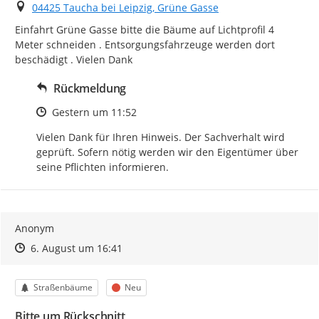
Ort
04425 Taucha bei Leipzig, Grüne Gasse
Einfahrt Grüne Gasse bitte die Bäume auf Lichtprofil 4 
Meter schneiden . Entsorgungsfahrzeuge werden dort 
beschädigt . Vielen Dank
Rückmeldung
Zeitpunkt des Erstellens
Gestern um 11:52
Vielen Dank für Ihren Hinweis. Der Sachverhalt wird 
geprüft. Sofern nötig werden wir den Eigentümer über 
seine Pflichten informieren.
Anonym
Zeitpunkt des Erstellens
Zeitpunkt des Erstellens
Zur Äußerung
6. August um 16:41
Kategorie
Status
Straßenbäume
Neu
Bitte um Rückschnitt