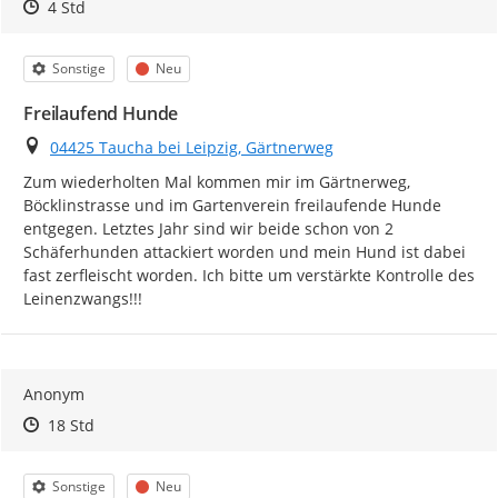
Zeitpunkt des Erstellens
Zeitpunkt des Erstellens
Zur Äußerung
4 Std
Kategorie
Status
Sonstige
Neu
Freilaufend Hunde
Ort
04425 Taucha bei Leipzig, Gärtnerweg
Zum wiederholten Mal kommen mir im Gärtnerweg, 
Böcklinstrasse und im Gartenverein freilaufende Hunde 
entgegen. Letztes Jahr sind wir beide schon von 2 
Schäferhunden attackiert worden und mein Hund ist dabei 
fast zerfleischt worden. Ich bitte um verstärkte Kontrolle des 
Leinenzwangs!!!
Anonym
Zeitpunkt des Erstellens
Zeitpunkt des Erstellens
Zur Äußerung
18 Std
Kategorie
Status
Sonstige
Neu