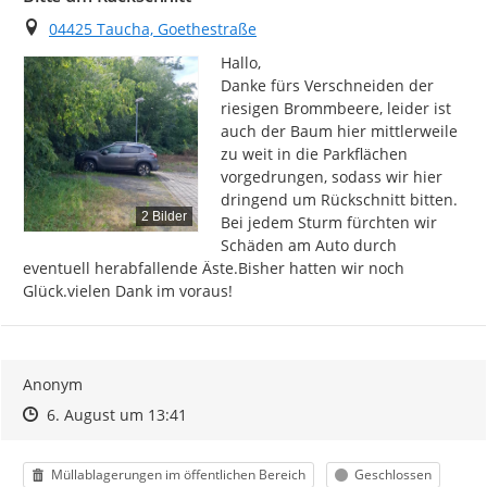
Ort
04425 Taucha, Goethestraße
Hallo,

Danke fürs Verschneiden der 
riesigen Brommbeere, leider ist 
auch der Baum hier mittlerweile 
zu weit in die Parkflächen 
vorgedrungen, sodass wir hier 
dringend um Rückschnitt bitten. 
2 Bilder
Bei jedem Sturm fürchten wir 
Schäden am Auto durch 
eventuell herabfallende Äste.Bisher hatten wir noch 
Glück.vielen Dank im voraus!
Anonym
Zeitpunkt des Erstellens
Zeitpunkt des Erstellens
Zur Äußerung
6. August um 13:41
Kategorie
Status
Müllablagerungen im öffentlichen Bereich
Geschlossen