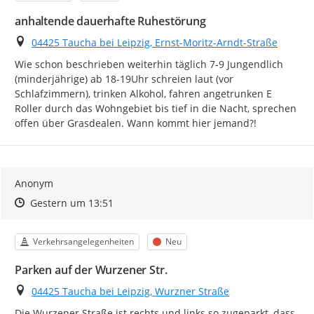
anhaltende dauerhafte Ruhestörung
Ort
04425 Taucha bei Leipzig, Ernst-Moritz-Arndt-Straße
Wie schon beschrieben weiterhin täglich 7-9 Jungendlich 
(minderjährige) ab 18-19Uhr schreien laut (vor 
Schlafzimmern), trinken Alkohol, fahren angetrunken E 
Roller durch das Wohngebiet bis tief in die Nacht, sprechen 
offen über Grasdealen. Wann kommt hier jemand?!
Anonym
Zeitpunkt des Erstellens
Zeitpunkt des Erstellens
Zur Äußerung
Gestern um 13:51
Kategorie
Status
Verkehrsangelegenheiten
Neu
Parken auf der Wurzener Str.
Ort
04425 Taucha bei Leipzig, Wurzner Straße
Die Wurzener Straße ist rechts und links so zugeparkt, dass 