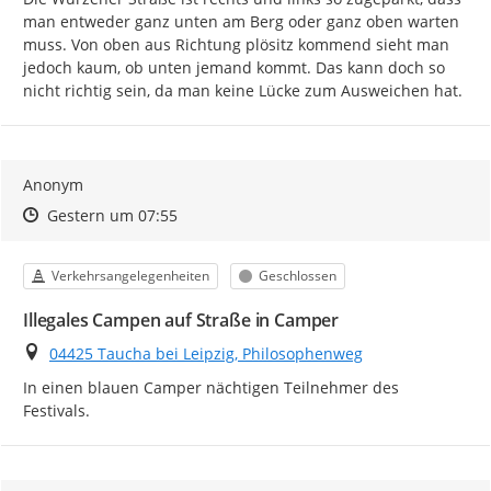
man entweder ganz unten am Berg oder ganz oben warten 
muss. Von oben aus Richtung plösitz kommend sieht man 
jedoch kaum, ob unten jemand kommt. Das kann doch so 
nicht richtig sein, da man keine Lücke zum Ausweichen hat.
Anonym
Zeitpunkt des Erstellens
Zeitpunkt des Erstellens
Zur Äußerung
Gestern um 07:55
Kategorie
Status
Verkehrsangelegenheiten
Geschlossen
Illegales Campen auf Straße in Camper
Ort
04425 Taucha bei Leipzig, Philosophenweg
In einen blauen Camper nächtigen Teilnehmer des 
Festivals.