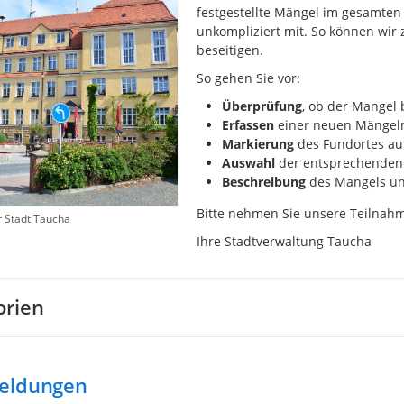
festgestellte Mängel im gesamten 
unkompliziert mit. So können wir
beseitigen.
So gehen Sie vor:
Überprüfung
, ob der Mangel 
Erfassen
einer neuen Mängelm
Markierung
des
Fundortes auf
Auswahl
der entsprechenden 
Beschreibung
des Mangels un
Bitte nehmen Sie unsere Teilna
r Stadt Taucha
Ihre Stadtverwaltung Taucha
orien
eldungen