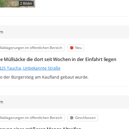
2 Bilder
ym
egorie
Status
lablagerungen im öffentlichen Bereich
Neu
e Müllsäcke die dort seit Wochen in der Einfahrt liegen
425 Taucha, Unbekannte Straße
o der Bürgersteig am Kaufland gebaut wurde.
ym
egorie
Status
lablagerungen im öffentlichen Bereich
Geschlossen