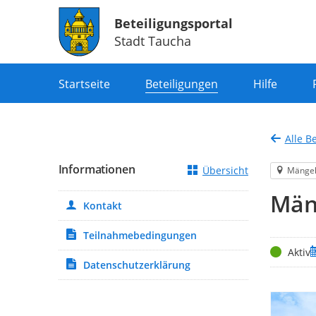
Beteiligungsportal
Stadt Taucha
Portalnavigation
Startseite
Beteiligungen
Hilfe
Alle B
Informationen
Übersicht
Mänge
Män
Kontakt
Teilnahmebedingungen
Status
Z
Aktiv
Datenschutzerklärung