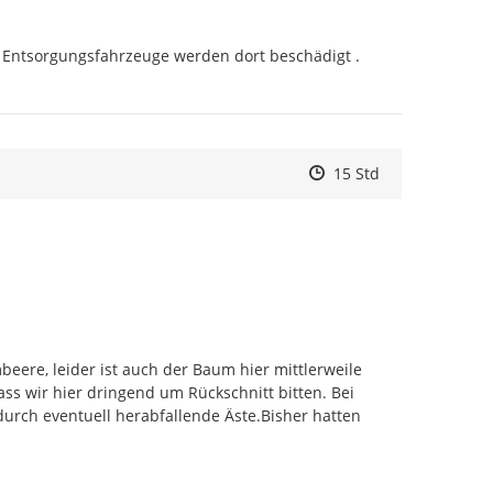
. Entsorgungsfahrzeuge werden dort beschädigt . 
Zeitpunkt des Erstelle
Zeitpunkt des Erstell
Zur Äußerung
15 Std
ere, leider ist auch der Baum hier mittlerweile 
ss wir hier dringend um Rückschnitt bitten. Bei 
rch eventuell herabfallende Äste.Bisher hatten 