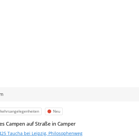
ym
egorie
Status
rkehrsangelegenheiten
Neu
ales Campen auf Straße in Camper
425 Taucha bei Leipzig, Philosophenweg