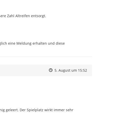
e Zahl Altreifen entsorgt.
lich eine Meldung erhalten und diese 
Zeitpunkt des Erstellens
Zeitpunkt des Erstellens
Zur Äußerung
5. August um 15:52
g geleert. Der Spielplatz wirkt immer sehr 