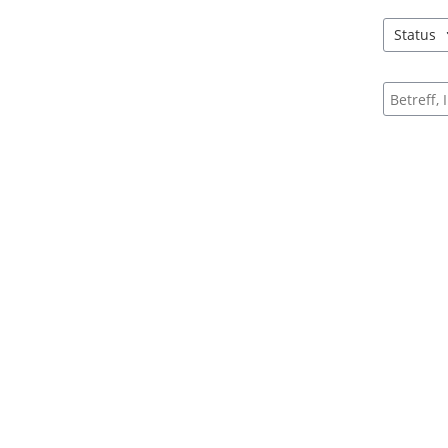
Status
4 Einträg
Suche na