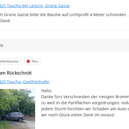
425 Taucha bei Leipzig, Grüne Gasse
rt Grüne Gasse bitte die Bäume auf Lichtprofil 4 Meter schneiden 
 Dank
ym
egorie
Status
raßenbäume
Neu
 um Rückschnitt
425 Taucha, Goethestraße
Hallo,

Danke fürs Verschneiden der riesigen Brommbe
zu weit in die Parkflächen vorgedrungen, soda
jedem Sturm fürchten wir Schäden am Auto du
wir noch Glück.vielen Dank im voraus!