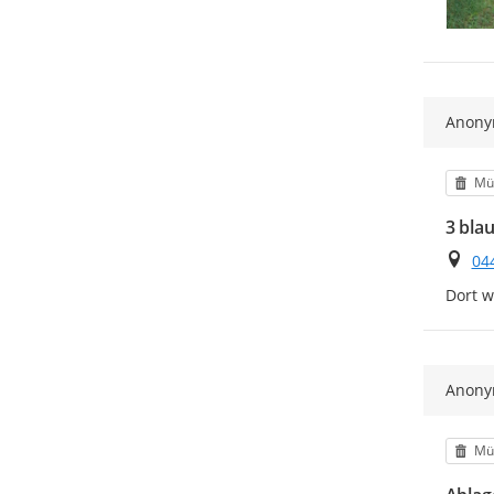
Anon
Kat
Mül
3 blau
Ort
04
Dort w
Anon
Kat
Mül