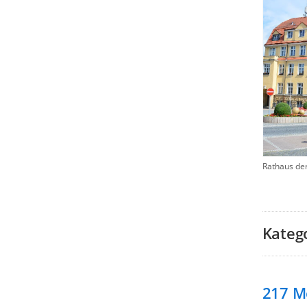
Rathaus de
Kateg
217
M