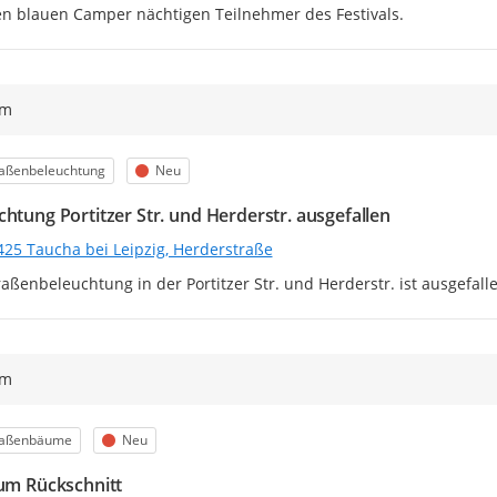
en blauen Camper nächtigen Teilnehmer des Festivals.
ym
egorie
Status
raßenbeleuchtung
Neu
chtung Portitzer Str. und Herderstr. ausgefallen
425 Taucha bei Leipzig, Herderstraße
raßenbeleuchtung in der Portitzer Str. und Herderstr. ist ausgefall
ym
egorie
Status
raßenbäume
Neu
 um Rückschnitt