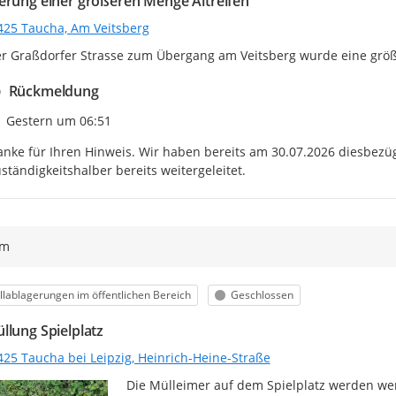
erung einer größeren Menge Altreifen
425 Taucha, Am Veitsberg
r Graßdorfer Strasse zum Übergang am Veitsberg wurde eine größer
Rückmeldung
Zeitpunkt des Erstellens
Gestern um 06:51
nke für Ihren Hinweis. Wir haben bereits am 30.07.2026 diesbezüg
ständigkeitshalber bereits weitergeleitet.
ym
egorie
Status
lablagerungen im öffentlichen Bereich
Geschlossen
llung Spielplatz
425 Taucha bei Leipzig, Heinrich-Heine-Straße
Die Mülleimer auf dem Spielplatz werden weni