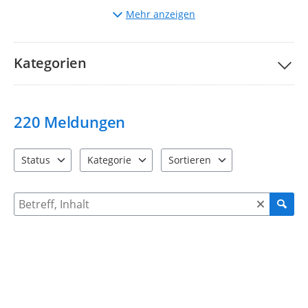
Auswahl
der entsprechenden Kategorie.
Mehr anzeigen
Beschreibung
des Mangels und ggf. Hochladen von
Bildern.
Bitte nehmen Sie unsere Teilnahmebedingungen und
FAQs
Kategorien
zur Kenntnis.
Ihre Stadtverwaltung Taucha
220
Meldungen
Status
Kategorie
Sortieren
4 Einträge verfügbar. Benutzen Sie "Pfeiltaste oben" und "Pfeil
12 Einträge verfügbar. Benutzen Sie "Pfeiltaste o
2 Einträge verfügbar. Benutzen 
Suche nach Meldungen und Kommentaren