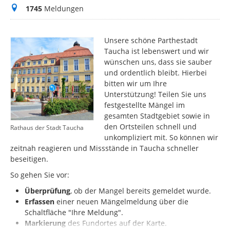
Meldungen
1745
Meldungen
Unsere schöne Parthestadt
Taucha ist lebenswert und wir
wünschen uns, dass sie sauber
und ordentlich bleibt. Hierbei
bitten wir um Ihre
Unterstützung! Teilen Sie uns
festgestellte Mängel im
gesamten Stadtgebiet sowie in
den Ortsteilen schnell und
Rathaus der Stadt Taucha
unkompliziert mit. So können wir
zeitnah reagieren und Missstände in Taucha schneller
beseitigen.
So gehen Sie vor:
Überprüfung
, ob der Mangel bereits gemeldet wurde.
Erfassen
einer neuen Mängelmeldung über die
Schaltfläche "Ihre Meldung".
Markierung
des
Fundortes auf der Karte.