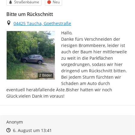
Kategorie
Status
Straßenbäume
Neu
Bitte um Rückschnitt
Ort
04425 Taucha, Goethestraße
Hallo,

Danke fürs Verschneiden der 
riesigen Brommbeere, leider ist 
auch der Baum hier mittlerweile 
zu weit in die Parkflächen 
vorgedrungen, sodass wir hier 
dringend um Rückschnitt bitten. 
2 Bilder
Bei jedem Sturm fürchten wir 
Schäden am Auto durch 
eventuell herabfallende Äste.Bisher hatten wir noch 
Glück.vielen Dank im voraus!
Anonym
Zeitpunkt des Erstellens
Zeitpunkt des Erstellens
Zur Äußerung
6. August um 13:41