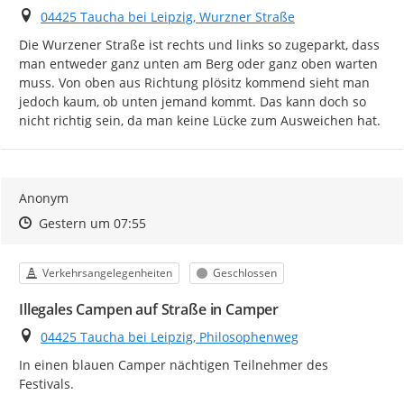
Ort
04425 Taucha bei Leipzig, Wurzner Straße
Die Wurzener Straße ist rechts und links so zugeparkt, dass 
man entweder ganz unten am Berg oder ganz oben warten 
muss. Von oben aus Richtung plösitz kommend sieht man 
jedoch kaum, ob unten jemand kommt. Das kann doch so 
nicht richtig sein, da man keine Lücke zum Ausweichen hat.
Anonym
Zeitpunkt des Erstellens
Zeitpunkt des Erstellens
Zur Äußerung
Gestern um 07:55
Kategorie
Status
Verkehrsangelegenheiten
Geschlossen
Illegales Campen auf Straße in Camper
Ort
04425 Taucha bei Leipzig, Philosophenweg
In einen blauen Camper nächtigen Teilnehmer des 
Festivals.