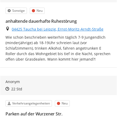
Kategorie
Status
Sonstige
Neu
anhaltende dauerhafte Ruhestörung
Ort
04425 Taucha bei Leipzig, Ernst-Moritz-Arndt-Straße
Wie schon beschrieben weiterhin täglich 7-9 Jungendlich 
(minderjährige) ab 18-19Uhr schreien laut (vor 
Schlafzimmern), trinken Alkohol, fahren angetrunken E 
Roller durch das Wohngebiet bis tief in die Nacht, sprechen 
offen über Grasdealen. Wann kommt hier jemand?!
Anonym
Zeitpunkt des Erstellens
Zeitpunkt des Erstellens
Zur Äußerung
22 Std
Kategorie
Status
Verkehrsangelegenheiten
Neu
Parken auf der Wurzener Str.