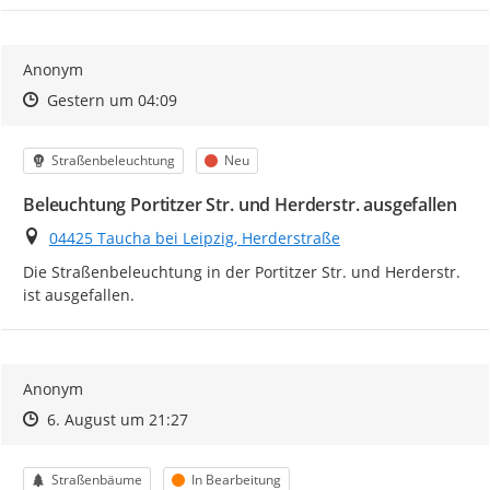
Anonym
Zeitpunkt des Erstellens
Zeitpunkt des Erstellens
Zur Äußerung
Gestern um 04:09
Kategorie
Status
Straßenbeleuchtung
Neu
Beleuchtung Portitzer Str. und Herderstr. ausgefallen
Ort
04425 Taucha bei Leipzig, Herderstraße
Die Straßenbeleuchtung in der Portitzer Str. und Herderstr. 
ist ausgefallen.
Anonym
Zeitpunkt des Erstellens
Zeitpunkt des Erstellens
Zur Äußerung
6. August um 21:27
Kategorie
Status
Straßenbäume
In Bearbeitung