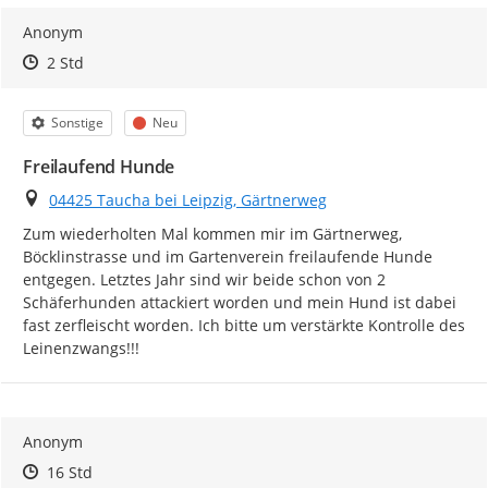
Anonym
Zeitpunkt des Erstellens
Zeitpunkt des Erstellens
Zur Äußerung
2 Std
Kategorie
Status
Sonstige
Neu
Freilaufend Hunde
Ort
04425 Taucha bei Leipzig, Gärtnerweg
Zum wiederholten Mal kommen mir im Gärtnerweg, 
Böcklinstrasse und im Gartenverein freilaufende Hunde 
entgegen. Letztes Jahr sind wir beide schon von 2 
Schäferhunden attackiert worden und mein Hund ist dabei 
fast zerfleischt worden. Ich bitte um verstärkte Kontrolle des 
Leinenzwangs!!!
Anonym
Zeitpunkt des Erstellens
Zeitpunkt des Erstellens
Zur Äußerung
16 Std