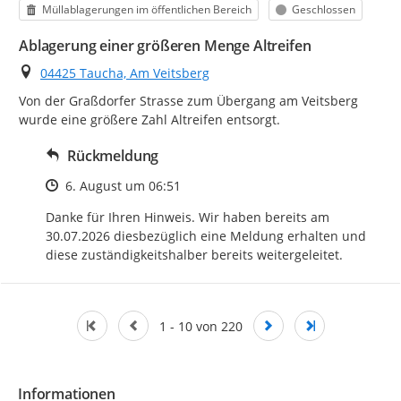
Kategorie
Status
Müllablagerungen im öffentlichen Bereich
Geschlossen
Ablagerung einer größeren Menge Altreifen
Ort
04425 Taucha, Am Veitsberg
Von der Graßdorfer Strasse zum Übergang am Veitsberg 
wurde eine größere Zahl Altreifen entsorgt.
Rückmeldung
Zeitpunkt des Erstellens
6. August um 06:51
Danke für Ihren Hinweis. Wir haben bereits am 
30.07.2026 diesbezüglich eine Meldung erhalten und 
diese zuständigkeitshalber bereits weitergeleitet.
1 - 10 von 220
Informationen