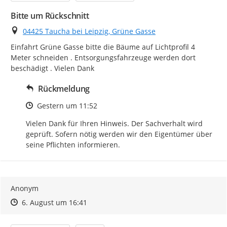
Bitte um Rückschnitt
Ort
04425 Taucha bei Leipzig, Grüne Gasse
Einfahrt Grüne Gasse bitte die Bäume auf Lichtprofil 4 
Meter schneiden . Entsorgungsfahrzeuge werden dort 
beschädigt . Vielen Dank
Rückmeldung
Zeitpunkt des Erstellens
Gestern um 11:52
Vielen Dank für Ihren Hinweis. Der Sachverhalt wird 
geprüft. Sofern nötig werden wir den Eigentümer über 
seine Pflichten informieren.
Anonym
Zeitpunkt des Erstellens
Zeitpunkt des Erstellens
Zur Äußerung
6. August um 16:41