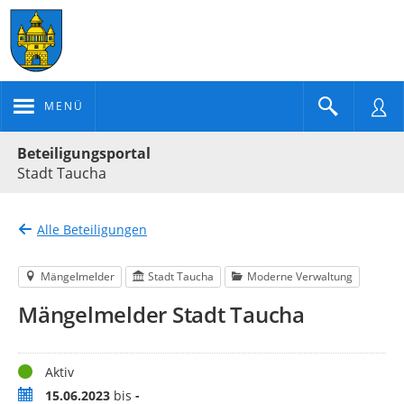
MENÜ
Portalnavigation
Beteiligungsportal
Stadt Taucha
Alle Beteiligungen
Mängelmelder
Stadt Taucha
Moderne Verwaltung
Mängelmelder Stadt Taucha
Status
Aktiv
Zeitraum
15.06.2023
bis
-