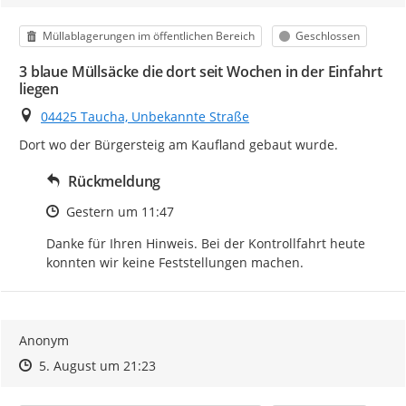
Kategorie
Status
Müllablagerungen im öffentlichen Bereich
Geschlossen
3 blaue Müllsäcke die dort seit Wochen in der Einfahrt
liegen
Ort
04425 Taucha, Unbekannte Straße
Dort wo der Bürgersteig am Kaufland gebaut wurde.
Rückmeldung
Zeitpunkt des Erstellens
Gestern um 11:47
Danke für Ihren Hinweis. Bei der Kontrollfahrt heute 
konnten wir keine Feststellungen machen.
Anonym
Zeitpunkt des Erstellens
Zeitpunkt des Erstellens
Zur Äußerung
5. August um 21:23