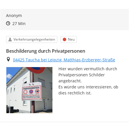
Anonym
Zeitpunkt des Erstellens
Zeitpunkt des Erstellens
Zur Äußerung
27 Min
Kategorie
Status
Verkehrsangelegenheiten
Neu
Beschilderung durch Privatpersonen
Ort
04425 Taucha bei Leipzig, Matthias-Erzberger-Straße
Hier wurden vermutlich durch 
Privatpersonen Schilder 
angebracht.

Es würde uns interessieren, ob 
dies rechtlich ist.