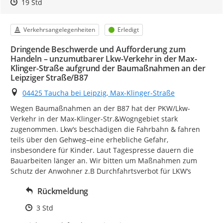
Zeitpunkt des Erstellens
Zeitpunkt des Erstellens
Zur Äußerung
19 Std
Kategorie
Status
Verkehrsangelegenheiten
Erledigt
Dringende Beschwerde und Aufforderung zum
Handeln – unzumutbarer Lkw-Verkehr in der Max-
Klinger-Straße aufgrund der Baumaßnahmen an der
Leipziger Straße/B87
Ort
04425 Taucha bei Leipzig, Max-Klinger-Straße
Wegen Baumaßnahmen an der B87 hat der PKW/Lkw-
Verkehr in der Max-Klinger-Str.&Wogngebiet stark 
zugenommen. Lkw‘s beschädigen die Fahrbahn & fahren 
teils über den Gehweg–eine erhebliche Gefahr, 
insbesondere für Kinder. Laut Tagespresse dauern die 
Bauarbeiten länger an. Wir bitten um Maßnahmen zum 
Schutz der Anwohner z.B Durchfahrtsverbot für LKW‘s
Rückmeldung
Zeitpunkt des Erstellens
3 Std