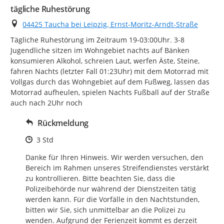
tägliche Ruhestörung
Ort
04425 Taucha bei Leipzig, Ernst-Moritz-Arndt-Straße
Tägliche Ruhestörung im Zeitraum 19-03:00Uhr. 3-8 
Jugendliche sitzen im Wohngebiet nachts auf Bänken 
konsumieren Alkohol, schreien Laut, werfen Äste, Steine, 
fahren Nachts (letzter Fall 01:23Uhr) mit dem Motorrad mit 
Vollgas durch das Wohngebiet auf dem Fußweg, lassen das 
Motorrad aufheulen, spielen Nachts Fußball auf der Straße 
auch nach 2Uhr noch
Rückmeldung
Zeitpunkt des Erstellens
3 Std
Danke für Ihren Hinweis. Wir werden versuchen, den 
Bereich im Rahmen unseres Streifendienstes verstärkt 
zu kontrollieren. Bitte beachten Sie, dass die 
Polizeibehörde nur während der Dienstzeiten tätig 
werden kann. Für die Vorfälle in den Nachtstunden, 
bitten wir Sie, sich unmittelbar an die Polizei zu 
wenden. Aufgrund der Ferienzeit kommt es derzeit 