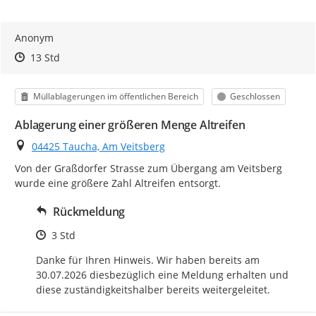
Anonym
Zeitpunkt des Erstellens
Zeitpunkt des Erstellens
Zur Äußerung
13 Std
Kategorie
Status
Müllablagerungen im öffentlichen Bereich
Geschlossen
Ablagerung einer größeren Menge Altreifen
Ort
04425 Taucha, Am Veitsberg
Von der Graßdorfer Strasse zum Übergang am Veitsberg 
wurde eine größere Zahl Altreifen entsorgt.
Rückmeldung
Zeitpunkt des Erstellens
3 Std
Danke für Ihren Hinweis. Wir haben bereits am 
30.07.2026 diesbezüglich eine Meldung erhalten und 
diese zuständigkeitshalber bereits weitergeleitet.