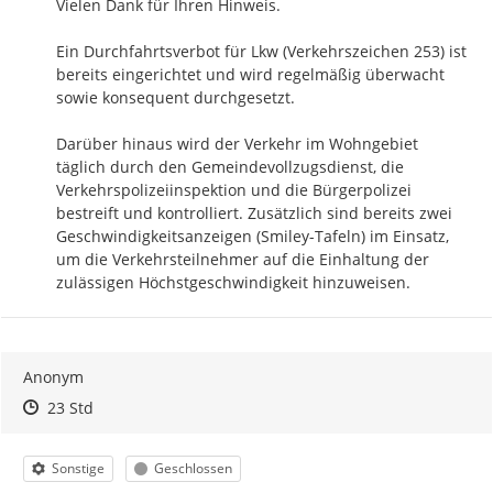
Vielen Dank für Ihren Hinweis.

Ein Durchfahrtsverbot für Lkw (Verkehrszeichen 253) ist 
bereits eingerichtet und wird regelmäßig überwacht 
sowie konsequent durchgesetzt.

Darüber hinaus wird der Verkehr im Wohngebiet 
täglich durch den Gemeindevollzugsdienst, die 
Verkehrspolizeiinspektion und die Bürgerpolizei 
bestreift und kontrolliert. Zusätzlich sind bereits zwei 
Geschwindigkeitsanzeigen (Smiley-Tafeln) im Einsatz, 
um die Verkehrsteilnehmer auf die Einhaltung der 
zulässigen Höchstgeschwindigkeit hinzuweisen.
Anonym
Zeitpunkt des Erstellens
Zeitpunkt des Erstellens
Zur Äußerung
23 Std
Kategorie
Status
Sonstige
Geschlossen