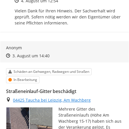
Zeitpunkt des Erstellens
4. August um 12:54
Vielen Dank für Ihren Hinweis. Der Sachverhalt wird 
geprüft. Sofern nötig werden wir den Eigentümer über 
seine Pflichten informieren.
Anonym
Zeitpunkt des Erstellens
Zeitpunkt des Erstellens
Zur Äußerung
3. August um 14:40
Kategorie
Schäden an Gehwegen, Radwegen und Straßen
Status
In Bearbeitung
Straßeneinlauf-Gitter beschädigt
Ort
04425 Taucha bei Leipzig, Am Wachberg
Mehrere Gitter des 
Straßeneinlaufs (Höhe Am 
Wachberg 15-17) haben sich aus 
der Verankerung gelöst. Es 