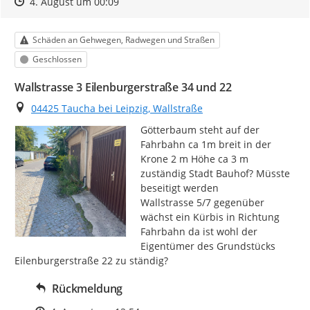
Zeitpunkt des Erstellens
Zeitpunkt des Erstellens
Zur Äußerung
4. August um 00:09
Kategorie
Schäden an Gehwegen, Radwegen und Straßen
Status
Geschlossen
Wallstrasse 3 Eilenburgerstraße 34 und 22
Ort
04425 Taucha bei Leipzig, Wallstraße
Götterbaum steht auf der 
Fahrbahn ca 1m breit in der 
Krone 2 m Höhe ca 3 m 
zuständig Stadt Bauhof? Müsste 
beseitigt werden

Wallstrasse 5/7 gegenüber 
wächst ein Kürbis in Richtung 
Fahrbahn da ist wohl der 
Eigentümer des Grundstücks 
Eilenburgerstraße 22 zu ständig?
Rückmeldung