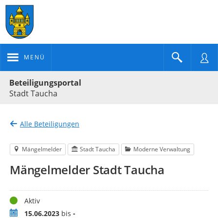
MENÜ
Portalnavigation
Beteiligungsportal
Stadt Taucha
Alle Beteiligungen
Mängelmelder
Stadt Taucha
Moderne Verwaltung
Mängelmelder Stadt Taucha
Status
Aktiv
Zeitraum
15.06.2023
bis
-