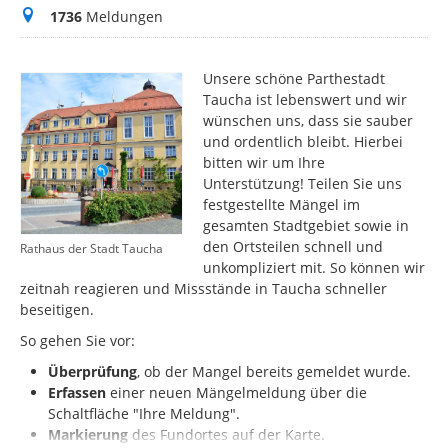
Meldungen
1736
Meldungen
Unsere schöne Parthestadt
Taucha ist lebenswert und wir
wünschen uns, dass sie sauber
und ordentlich bleibt. Hierbei
bitten wir um Ihre
Unterstützung! Teilen Sie uns
festgestellte Mängel im
gesamten Stadtgebiet sowie in
den Ortsteilen schnell und
Rathaus der Stadt Taucha
unkompliziert mit. So können wir
zeitnah reagieren und Missstände in Taucha schneller
beseitigen.
So gehen Sie vor:
Überprüfung
, ob der Mangel bereits gemeldet wurde.
Erfassen
einer neuen Mängelmeldung über die
Schaltfläche "Ihre Meldung".
Markierung
des
Fundortes auf der Karte.