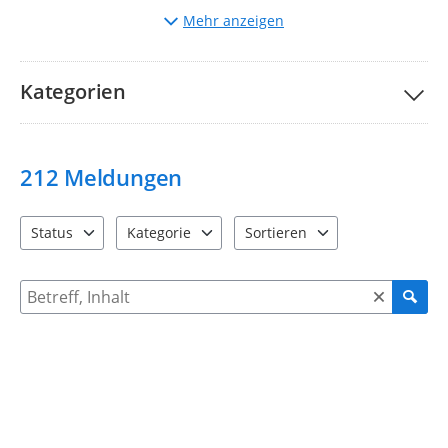
Auswahl
der entsprechenden Kategorie.
Mehr anzeigen
Beschreibung
des Mangels und ggf. Hochladen von
Bildern.
Bitte nehmen Sie unsere Teilnahmebedingungen und
FAQs
Kategorien
zur Kenntnis.
Ihre Stadtverwaltung Taucha
212
Meldungen
Status
Kategorie
Sortieren
4 Einträge verfügbar. Benutzen Sie "Pfeiltaste oben" und "Pfeil
12 Einträge verfügbar. Benutzen Sie "Pfeiltaste o
2 Einträge verfügbar. Benutzen 
Suche nach Meldungen und Kommentaren