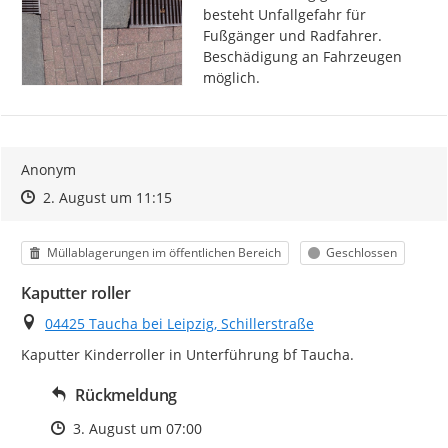
besteht Unfallgefahr für 
Fußgänger und Radfahrer. 
Beschädigung an Fahrzeugen 
möglich.
Anonym
Zeitpunkt des Erstellens
Zeitpunkt des Erstellens
Zur Äußerung
2. August um 11:15
Kategorie
Status
Müllablagerungen im öffentlichen Bereich
Geschlossen
Kaputter roller
Ort
04425 Taucha bei Leipzig, Schillerstraße
Kaputter Kinderroller in Unterführung bf Taucha.
Rückmeldung
Zeitpunkt des Erstellens
3. August um 07:00