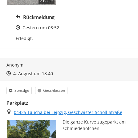
2 Bilder
Rückmeldung
Zeitpunkt des Erstellens
Gestern um 08:52
Erledigt.
Anonym
Zeitpunkt des Erstellens
Zeitpunkt des Erstellens
Zur Äußerung
4. August um 18:40
Kategorie
Status
Sonstige
Geschlossen
Parkplatz
Ort
04425 Taucha bei Leipzig, Geschwister-Scholl-Straße
Die ganze Kurve zugeparkt am 
schmiedehöfchen