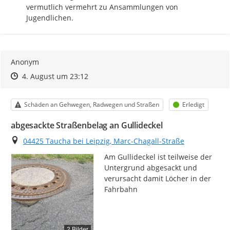
vermutlich vermehrt zu Ansammlungen von 
Jugendlichen.
Anonym
Zeitpunkt des Erstellens
Zeitpunkt des Erstellens
Zur Äußerung
4. August um 23:12
Kategorie
Status
Schäden an Gehwegen, Radwegen und Straßen
Erledigt
abgesackte Straßenbelag an Gullideckel
Ort
04425 Taucha bei Leipzig, Marc-Chagall-Straße
Am Gullideckel ist teilweise der 
Untergrund abgesackt und 
verursacht damit Löcher in der 
Fahrbahn
2 Bilder