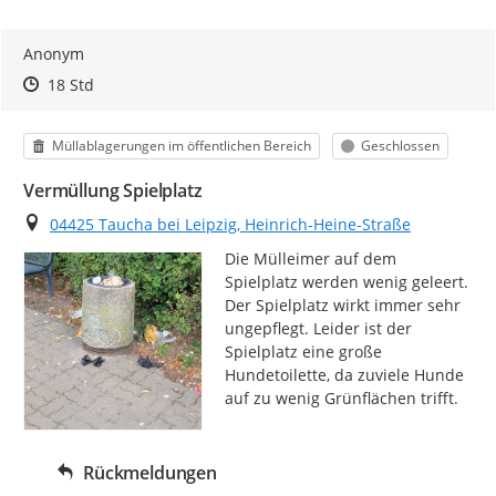
Anonym
Zeitpunkt des Erstellens
Zeitpunkt des Erstellens
Zur Äußerung
18 Std
Kategorie
Status
Müllablagerungen im öffentlichen Bereich
Geschlossen
Vermüllung Spielplatz
Ort
04425 Taucha bei Leipzig, Heinrich-Heine-Straße
Die Mülleimer auf dem 
Spielplatz werden wenig geleert. 
Der Spielplatz wirkt immer sehr 
ungepflegt. Leider ist der 
Spielplatz eine große 
Hundetoilette, da zuviele Hunde 
auf zu wenig Grünflächen trifft.
Rückmeldungen