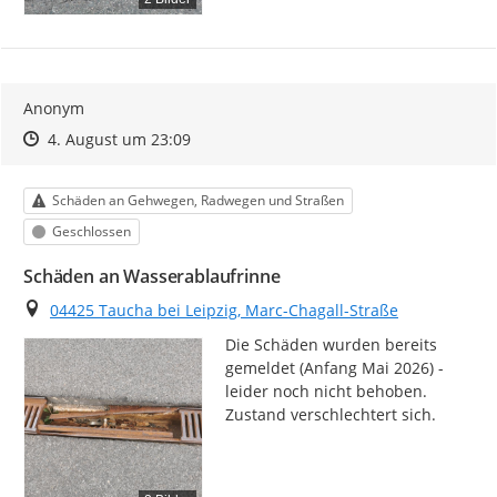
Anonym
Zeitpunkt des Erstellens
Zeitpunkt des Erstellens
Zur Äußerung
4. August um 23:09
Kategorie
Schäden an Gehwegen, Radwegen und Straßen
Status
Geschlossen
Schäden an Wasserablaufrinne
Ort
04425 Taucha bei Leipzig, Marc-Chagall-Straße
Die Schäden wurden bereits 
gemeldet (Anfang Mai 2026) - 
leider noch nicht behoben.

Zustand verschlechtert sich.